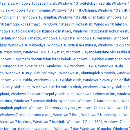
itsenziya
,
windows 10 razdelit disk
,
Windows 10 roditelskiy nazorati
,
Windows 1
h disk
,
windows 10 shifrovanie
,
Windows 10 shrift o'lchami
,
Windows 10 shriftn
ipt tizimlari
,
Windows 10 skriptlar
,
Windows 10 sotib olish kaliti
,
Windows 10
10 tarmoqni ko'rsatmaydi
,
windows 10 tasvirni ko'rsatish
,
Windows 10 telefon
,
dows 10 to'g'ridan-to'g'ri tizimga o'rnatiladi
,
Windows 10 tozalash uchun dastur
 uchun windows 7 mavzu
,
windows 10 update
,
Windows 10 versiyasi
,
Windows 
jety
,
Windows 10 Vikipediya
,
Windows 10 virtual mashinasi
,
Windows 10 x32 tor
0 xripit ovoz
,
Windows 10 xususiyatlari
,
windows 10 yangilanishini olib tashlas
ndows 10 yordam dasturi bilan birga keladi
,
Windows 10 yuklab olinmagan
,
Wi
0 yuqori tizim ovoziga ega
,
windows 10 х
,
windows 10 х64
,
Windows 10-da
ing
,
Windows 10-ni yuklab bo'lmaydi
,
Windows 10, shuningdek o'rnatish
,
window
indows 7 2019 yilda
,
Windows 7 2019 yuklab olish
,
Windows 7 2020 yilda qo'llab
32 bit yuklab olish
,
Windows 7 32 bit yuklab olish
,
Windows 7 64 bit yuklab olis
'plami
,
Windows 7 aktivator bepul yuklab olish
,
Windows 7 aktivator km
,
Window
ntivirus
,
Windows 7 asosan diskda joylashgan
,
Windows 7 Autozagruska
,
Wind
saqlash papkasi
,
Windows 7 barcha versiyalari
,
windows 7 bepul
,
Windows 7 be
Windows 7 bildirishnoma ovozi
,
Windows 7 Bios
,
Windows 7 boshlang'ich
,
Win
Windows 7 bu nima
,
Windows 7 budilnik
,
Windows 7 Build 7601
,
windows 7 che
iz tarmoq ulanishi mavjud emas
,
Windows 7 dan Windows 10 gacha
,
Windows 