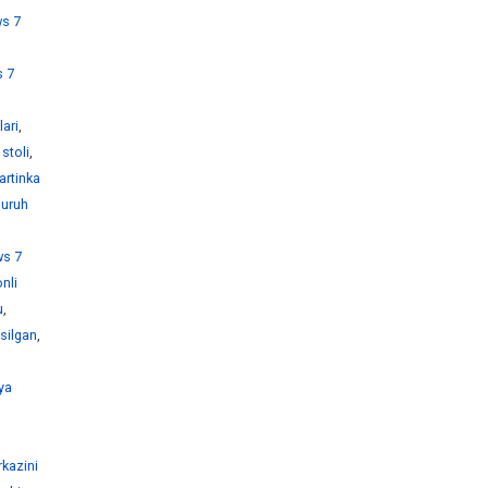
s 7
 7
ari
,
stoli
,
artinka
guruh
s 7
nli
u
,
silgan
,
ya
kazini