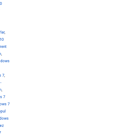
0
i
lar
,
10
rent
h
,
ndows
s 7
,
-
h
,
s 7
ows 7
pul
dows
rez
7