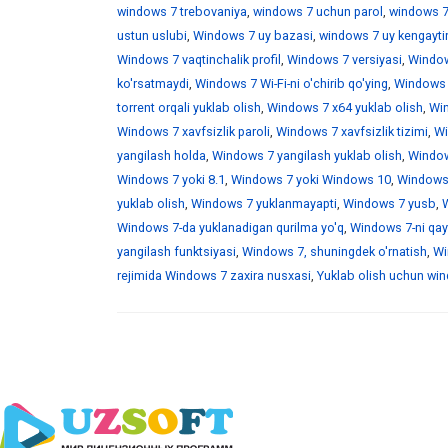
windows 7 trebovaniya
,
windows 7 uchun parol
,
windows 7
ustun uslubi
,
Windows 7 uy bazasi
,
windows 7 uy kengaytir
Windows 7 vaqtinchalik profil
,
Windows 7 versiyasi
,
Window
ko'rsatmaydi
,
Windows 7 Wi-Fi-ni o'chirib qo'ying
,
Windows 7
torrent orqali yuklab olish
,
Windows 7 x64 yuklab olish
,
Win
Windows 7 xavfsizlik paroli
,
Windows 7 xavfsizlik tizimi
,
Wi
yangilash holda
,
Windows 7 yangilash yuklab olish
,
Windows
Windows 7 yoki 8.1
,
Windows 7 yoki Windows 10
,
Windows 
yuklab olish
,
Windows 7 yuklanmayapti
,
Windows 7 yusb
,
W
Windows 7-da yuklanadigan qurilma yo'q
,
Windows 7-ni qayt
yangilash funktsiyasi
,
Windows 7, shuningdek o'rnatish
,
Wi
rejimida Windows 7 zaxira nusxasi
,
Yuklab olish uchun wind