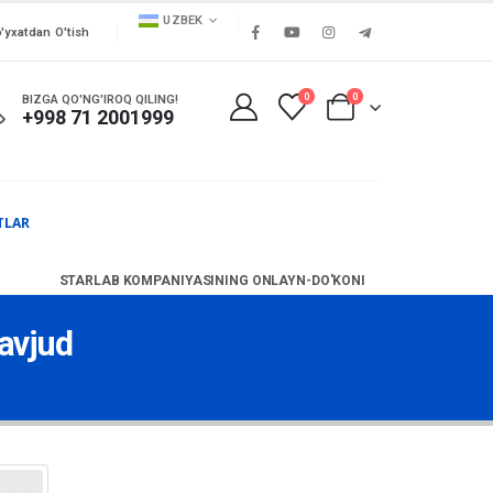
UZBEK
'yxatdan O'tish
0
0
BIZGA QO'NG'IROQ QILING!
+998 71 2001999
TLAR
STARLAB KOMPANIYASINING ONLAYN-DO'KONI
avjud