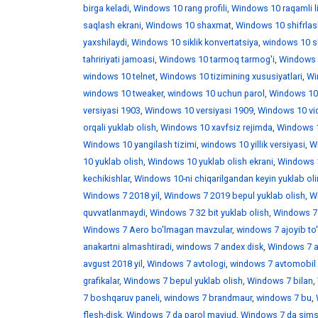
birga keladi
,
Windows 10 rang profili
,
Windows 10 raqamli l
saqlash ekrani
,
Windows 10 shaxmat
,
Windows 10 shifrlas
yaxshilaydi
,
Windows 10 siklik konvertatsiya
,
windows 10 skr
tahririyati jamoasi
,
Windows 10 tarmoq tarmog'i
,
Windows 
windows 10 telnet
,
Windows 10 tizimining xususiyatlari
,
Win
windows 10 tweaker
,
windows 10 uchun parol
,
Windows 10
versiyasi 1903
,
Windows 10 versiyasi 1909
,
Windows 10 vid
orqali yuklab olish
,
Windows 10 xavfsiz rejimda
,
Windows 1
Windows 10 yangilash tizimi
,
windows 10 yillik versiyasi
,
Wi
10 yuklab olish
,
Windows 10 yuklab olish ekrani
,
Windows 1
kechikishlar
,
Windows 10-ni chiqarilgandan keyin yuklab ol
Windows 7 2018 yil
,
Windows 7 2019 bepul yuklab olish
,
W
quvvatlanmaydi
,
Windows 7 32 bit yuklab olish
,
Windows 7 
Windows 7 Aero bo'lmagan mavzular
,
windows 7 ajoyib to
anakartni almashtiradi
,
windows 7 andex disk
,
Windows 7 a
avgust 2018 yil
,
Windows 7 avtologi
,
windows 7 avtomobil 
grafikalar
,
Windows 7 bepul yuklab olish
,
Windows 7 bilan
,
7 boshqaruv paneli
,
windows 7 brandmaur
,
windows 7 bu
,
flesh-disk
,
Windows 7 da parol mavjud
,
Windows 7 da sims