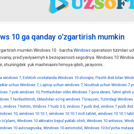
ws 10 ga qanday o’zgartirish mumkin
gartirish mumkin Windows 10 - barcha
Windows
operatsion tizimlari uc
ebovaniy, pred'yavlyaemyh k bezopasnosti segodnya. Windows 10 Windo
ir, shuningdek: yuk mashinasini himoya qilish, jarayonni...
a windows 7
,
Eshitish vositalarida Windows 10 shovqini
,
Fleshli disk bilan Win
disklar uchun Windows 7
,
Laptop uchun windows 7
,
Noutbuk uchun Windows 7 yo
ndows 7 yoki windows 10
,
Portlashdan oldin Windows 7 qora ekrani
,
Tahrir qilish
dows 7 faollashtirish
,
tiklashdan so'ng windows 7 brauzeri
,
Tizimdagi Windows 
c
,
vindovs 7 kstrim
,
Vindovs 7 Yusb 3.0
,
vindovs 7 yusb dvd
,
vindovs 7 yusb dvd
indows 10
,
windows 10 10.1
,
windows 10 10.1 inch tablet
,
windows 10 10.1 tabl
 to'plami
,
Windows 10 aktivator bepul yuklab olish
,
Windows 10 antivirus
,
Wind
indows 10 autosagruska
,
Windows 10 avtomobil
,
Windows 10 bo'yicha mutaxa