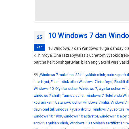
10 Windows 7 dan Windo
25
Yan
10 Windows 7 dan Windows 10 ga qanday o'z
xil himoya. Ona razrabyvalas s uchetom vysokix tr
barcha kalit boshqaruvlari bilan eng yaxshi versiyasid
,Windows 7 maksimal 32 bit yuklab olish
,
autozapusk-d
interfeysi
,
Fleshli disk bilan Windows 7 interfeysi
,
Fleshli 
Windows 10
,
O'yinlar uchun Windows 7
,
o'yinlar uchun wi
windows 7 shrift
,
Tarmoq uchun windows 7
,
Telefonda Win
xotirasi kam
,
Ustanovki uchun windows 7 kaliti
,
Vindovs 7 .
daunload tul
,
vindovs 7 yusb dvd tul
,
vindovs 7 yusb tuls
,
w
windows 10 1909
,
windows 10 activator
,
windows 10 ajoyib
antivirus yuklab olish
,
Windows 10 arxivlash sertifikatlari
,
w