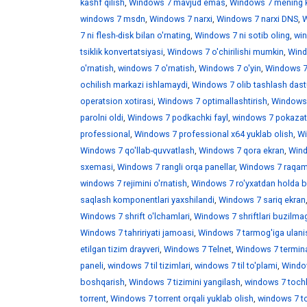
kashf qilish
,
Windows 7 mavjud emas
,
Windows 7 mening 
windows 7 msdn
,
Windows 7 narxi
,
Windows 7 narxi DNS
,
W
7 ni flesh-disk bilan o'rnating
,
Windows 7 ni sotib oling
,
win
tsiklik konvertatsiyasi
,
Windows 7 o'chirilishi mumkin
,
Wind
o'rnatish
,
windows 7 o'rnatish
,
Windows 7 o'yin
,
Windows 7 
ochilish markazi ishlamaydi
,
Windows 7 olib tashlash dast
operatsion xotirasi
,
Windows 7 optimallashtirish
,
Windows 7
parolni oldi
,
Windows 7 podkachki fayl
,
windows 7 pokazat 
professional
,
Windows 7 professional x64 yuklab olish
,
Wi
Windows 7 qo'llab-quvvatlash
,
Windows 7 qora ekran
,
Wind
sxemasi
,
Windows 7 rangli orqa panellar
,
Windows 7 raqaml
windows 7 rejimini o'rnatish
,
Windows 7 ro'yxatdan holda b
saqlash komponentlari yaxshilandi
,
Windows 7 sariq ekran
Windows 7 shrift o'lchamlari
,
Windows 7 shriftlari buzilma
Windows 7 tahririyati jamoasi
,
Windows 7 tarmog'iga ulani
etilgan tizim drayveri
,
Windows 7 Telnet
,
Windows 7 termina
paneli
,
windows 7 til tizimlari
,
windows 7 til to'plami
,
Window
boshqarish
,
Windows 7 tizimini yangilash
,
windows 7 toch
torrent
,
Windows 7 torrent orqali yuklab olish
,
windows 7 t