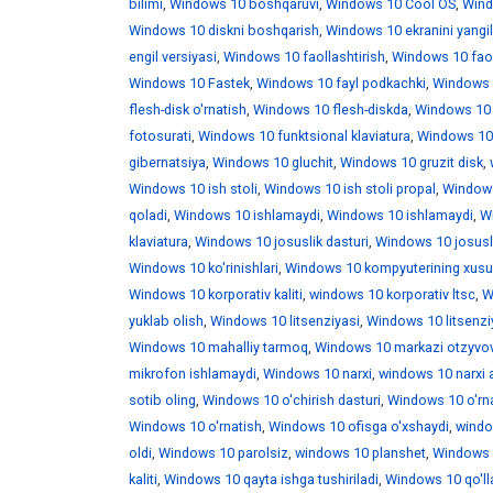
bilimi
,
Windows 10 boshqaruvi
,
Windows 10 Cool OS
,
Wind
Windows 10 diskni boshqarish
,
Windows 10 ekranini yangi
engil versiyasi
,
Windows 10 faollashtirish
,
Windows 10 faoll
Windows 10 Fastek
,
Windows 10 fayl podkachki
,
Windows 1
flesh-disk o'rnatish
,
Windows 10 flesh-diskda
,
Windows 10 f
fotosurati
,
Windows 10 funktsional klaviatura
,
Windows 10 
gibernatsiya
,
Windows 10 gluchit
,
Windows 10 gruzit disk
,
Windows 10 ish stoli
,
Windows 10 ish stoli propal
,
Windows 
qoladi
,
Windows 10 ishlamaydi
,
Windows 10 ishlamaydi
,
W
klaviatura
,
Windows 10 josuslik dasturi
,
Windows 10 josusli
Windows 10 ko'rinishlari
,
Windows 10 kompyuterining xusus
Windows 10 korporativ kaliti
,
windows 10 korporativ ltsc
,
W
yuklab olish
,
Windows 10 litsenziyasi
,
Windows 10 litsenzi
Windows 10 mahalliy tarmoq
,
Windows 10 markazi otzyvo
mikrofon ishlamaydi
,
Windows 10 narxi
,
windows 10 narxi 
sotib oling
,
Windows 10 o'chirish dasturi
,
Windows 10 o'rna
Windows 10 o'rnatish
,
Windows 10 ofisga o'xshaydi
,
windo
oldi
,
Windows 10 parolsiz
,
windows 10 planshet
,
Windows 1
kaliti
,
Windows 10 qayta ishga tushiriladi
,
Windows 10 qo'll