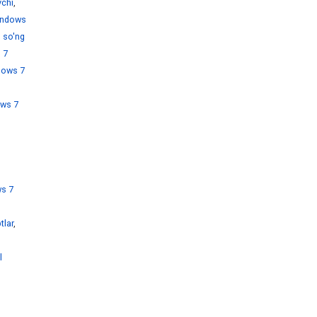
chi
,
ndows
 so'ng
 7
dows 7
ws 7
s 7
tlar
,
l