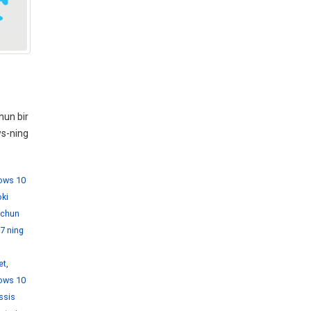
hun bir
ws-ning
dows 10
ki
 uchun
7 ning
et
,
ows 10
ssis