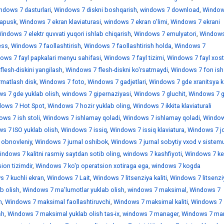
ndows 7 dasturlari
,
Windows 7 diskni boshqarish
,
windows 7 download
,
Window
sapusk
,
Windows 7 ekran klaviaturasi
,
windows 7 ekran o'limi
,
Windows 7 ekrani
indows 7 elektr quvvati yuqori ishlab chiqarish
,
Windows 7 emulyatori
,
Windows
ess
,
Windows 7 faollashtirish
,
Windows 7 faollashtirish holda
,
Windows 7
ows 7 fayl papkalari menyu sahifasi
,
Windows 7 fayl tizimi
,
Windows 7 fayl xostl
lesh-diskini yangilash
,
Windows 7 flesh-diskni ko'rsatmaydi
,
Windows 7 fon ish 
rmatlash disk
,
Windows 7 foto
,
Windows 7 gadjetlari
,
Windows 7 gde xranitsya k
s 7 gde yuklab olish
,
windows 7 gipernaziyasi
,
Windows 7 gluchit
,
Windows 7 
ows 7 Hot Spot
,
Windows 7 hozir yuklab oling
,
Windows 7 ikkita klaviaturali
ws 7 ish stoli
,
Windows 7 ishlamay qoladi
,
Windows 7 ishlamay qoladi
,
Window
s 7 ISO yuklab olish
,
Windows 7 issiq
,
Windows 7 issiq klaviatura
,
Windows 7 jo
 obnovleniy
,
Windows 7 jurnal oshibok
,
Windows 7 jurnal sobytiy vxod v sistem
indows 7 kalitni rasmiy saytdan sotib oling
,
windows 7 kashfiyoti
,
Windows 7 ke
ion tizimdir
,
Windows 7 ko'p operatsion xotiraga ega
,
windows 7 kogda
 7 kuchli ekran
,
Windows 7 Lait
,
Windows 7 litsenziya kaliti
,
Windows 7 litsenzi
b olish
,
Windows 7 ma'lumotlar yuklab olish
,
windows 7 maksimal
,
Windows 7
h
,
Windows 7 maksimal faollashtiruvchi
,
Windows 7 maksimal kaliti
,
Windows 7
sh
,
Windows 7 maksimal yuklab olish tas-ix
,
windows 7 manager
,
Windows 7 mar