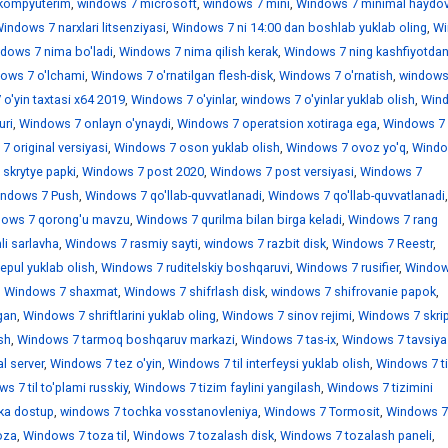
kompyuterim
,
windows 7 microsoft
,
windows 7 mini
,
Windows 7 minimal haydov
indows 7 narxlari litsenziyasi
,
Windows 7 ni 14:00 dan boshlab yuklab oling
,
Wi
dows 7 nima bo'ladi
,
Windows 7 nima qilish kerak
,
Windows 7 ning kashfiyotdan
ows 7 o'lchami
,
Windows 7 o'rnatilgan flesh-disk
,
Windows 7 o'rnatish
,
windows
o'yin taxtasi x64 2019
,
Windows 7 o'yinlar
,
windows 7 o'yinlar yuklab olish
,
Win
uri
,
Windows 7 onlayn o'ynaydi
,
Windows 7 operatsion xotiraga ega
,
Windows 7
 original versiyasi
,
Windows 7 oson yuklab olish
,
Windows 7 ovoz yo'q
,
Windo
skrytye papki
,
Windows 7 post 2020
,
Windows 7 post versiyasi
,
Windows 7
ndows 7 Push
,
Windows 7 qo'llab-quvvatlanadi
,
Windows 7 qo'llab-quvvatlanadi
,
ows 7 qorong'u mavzu
,
Windows 7 qurilma bilan birga keladi
,
Windows 7 rang
i sarlavha
,
Windows 7 rasmiy sayti
,
windows 7 razbit disk
,
Windows 7 Reestr
,
epul yuklab olish
,
Windows 7 ruditelskiy boshqaruvi
,
Windows 7 rusifier
,
Window
,
Windows 7 shaxmat
,
Windows 7 shifrlash disk
,
windows 7 shifrovanie papok
,
gan
,
Windows 7 shriftlarini yuklab oling
,
Windows 7 sinov rejimi
,
Windows 7 skrip
sh
,
Windows 7 tarmoq boshqaruv markazi
,
Windows 7 tas-ix
,
Windows 7 tavsiya
l server
,
Windows 7 tez o'yin
,
Windows 7 til interfeysi yuklab olish
,
Windows 7 ti
s 7 til to'plami russkiy
,
Windows 7 tizim faylini yangilash
,
Windows 7 tizimini
ka dostup
,
windows 7 tochka vosstanovleniya
,
Windows 7 Tormosit
,
Windows 7
oza
,
Windows 7 toza til
,
Windows 7 tozalash disk
,
Windows 7 tozalash paneli
,