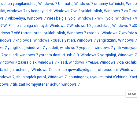
 uchun yangilanishlar
,
Windows 7 Ultimate
,
Windows 7 umumiy ko'rinishi
,
Windo
ildi
,
windows 7 uy kengaytirildi
,
Windows 7 va 2 yuklab olish
,
Windows 7 va Tub
s 7 Vikipediya
,
Windows 7 Wi-Fi belgisi yo'q
,
Windows 7 Wi-Fi yo'q
,
Windows 7 Wi
 Wi-Fi-ni o'z ichiga olmaydi
,
Windows 7 Windows 10 ga ochiladi
,
Windows 7 x3
dows 7 x86 torrent orqali yuklab olish
,
Windows 7 xatosiz
,
Windows 7 xavfsiz r
ndows 7 xrip ovoz
,
Windows 7 xususiyatlari
,
Windows 7 yangi tizimi
,
Windows 7
 7 yangiliklar
,
windows 7 yepdeit
,
windows 7 yepdeiti
,
windows 7 yillik versiyas
7 yopiladi
,
windows 7 yordam dasturi usb 3.0
,
Windows 7 yorqinligi
,
Windows 7
indows 7 zaxira disk
,
windows 7 и ssd
,
windows 7 темы
,
Windows 7-da kechiki
a ishga tushiring
,
Windows 7-ni qo'llab-quvvatlaydigan protsessorlar
,
Windows 7
ndows 7, shuningdek parol
,
Windows 7, shuningdek, uyqu rejimini o'chiring
,
Xavf
ows 7 tili
,
zaif kompyuterlar uchun windows 7
READ 