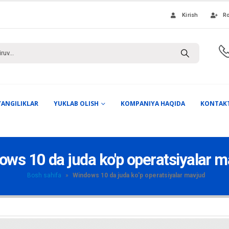
Kirish
Ro
YANGILIKLAR
YUKLAB OLISH
KOMPANIYA HAQIDA
KONTAK
ows 10 da juda ko'p operatsiyalar m
Bosh sahifa
»
Windows 10 da juda ko'p operatsiyalar mavjud