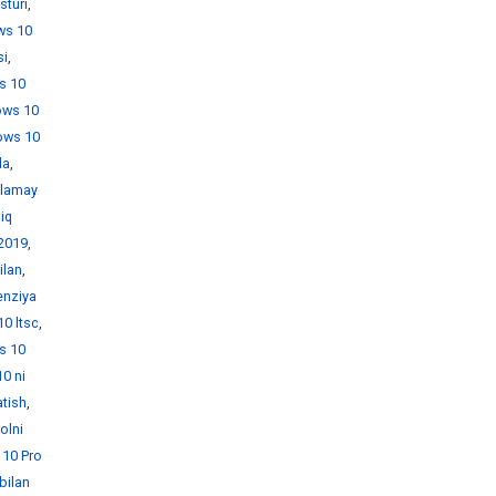
sturi
,
ws 10
si
,
s 10
ows 10
ows 10
da
,
hlamay
iq
 2019
,
ilan
,
enziya
0 ltsc
,
s 10
0 ni
tish
,
olni
10 Pro
bilan