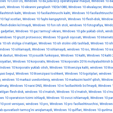
ows 10 Cool OS
,
Windows 10 da juda ko'p operatsiyalar mavjud
,
Windows 10 da
lash
,
Windows 10 ekranini yangilash 1920x1080
,
Windows 10 ekvalayzer
,
Windo
ashtirish kaliti
,
Windows 10 faollashtiruvchi kaliti
,
Windows 10 faollashtiruvchi
0 fayl xostlari
,
Windows 10 faylni kengaytirish
,
Windows 10 flesh-disk
,
Window
lesh-diskni ko'rmaydi
,
Windows 10 fon ish stoli
,
windows 10 fotografiya
,
Wind
gadjetlari
,
Windows 10 gaz tarmog'i ekrani
,
Windows 10 gde yuklab olish
,
wind
windows 10 gruzit protsessor
,
Windows 10 guruh siyosati
,
Windows 10 Internet
10 ish stoliga o'rnatilgan
,
Windows 10 ish stolini olib tashladi
,
Windows 10 is
indows 10 ishlamaydi
,
Windows 10 ishlamaydi
,
windows 10 iso
,
Windows 10 iss
k dasturi
,
Windows 10 josuslik funksiyasi
,
Windows 10 kaliti
,
Windows 10 kaliti
iyatlari
,
Windows 10 korporativ
,
Windows 10 korporativ 2016 moliyalashtirish b
indows 10 korporativ yuklab olish
,
Windows 10 litsenziya kaliti
,
windows 10 lits
yasi bepul
,
Windows 10 litsenziyasi toshkent
,
Windows 10 logotiplari
,
windows 1
v
,
windows 10 markazi uvedomleniy
,
windows 10 markazini kashf qilish
,
Window
almaty
,
Windows 10 narxi DNS
,
Windows 10 ni faollashtirib bo'lmaydi
,
Windows 1
tilgan flesh-disk
,
windows 10 o'rnatish
,
Windows 10 o'rnatish
,
Windows 10 o'rna
ws 10 operatsion tizimi ishlaydi
,
Windows 10 ovozi ishlamaydi
,
Windows 10 par
0 post versiyasi
,
windows 10 pro
,
Windows 10 pro faollashtiruvchisi
,
Windows 
ab-quvvatlash tarmog'ini aniqlamaydi
,
Windows 10 qulflari
,
Windows 10 qurilma 