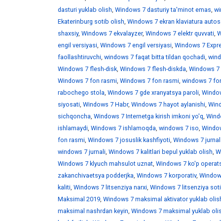
dasturi yuklab olish
,
Windows 7 dasturiy ta'minot emas
,
wi
Ekaterinburg sotib olish
,
Windows 7 ekran klaviatura auto
shaxsiy
,
Windows 7 ekvalayzer
,
Windows 7 elektr quvvati
,
W
engil versiyasi
,
Windows 7 engil versiyasi
,
Windows 7 Expr
faollashtiruvchi
,
windows 7 faqat bitta tildan qochadi
,
wind
Windows 7 flesh-disk
,
Windows 7 flesh-diskda
,
Windows 7 f
Windows 7 fon rasmi
,
Windows 7 fon rasmi
,
windows 7 fo
rabochego stola
,
Windows 7 gde xranyatsya paroli
,
Window
siyosati
,
Windows 7 Habr
,
Windows 7 hayot aylanishi
,
Wind
sichqoncha
,
Windows 7 Internetga kirish imkoni yo'q
,
Windo
ishlamaydi
,
Windows 7 ishlamoqda
,
windows 7 iso
,
Window
fon rasmi
,
Windows 7 josuslik kashfiyoti
,
Windows 7 jurnal
windows 7 jurnali
,
Windows 7 kalitlari bepul yuklab olish
,
W
Windows 7 klyuch mahsulot uznat
,
Windows 7 ko'p operats
zakanchivaetsya podderjka
,
Windows 7 korporativ
,
Windows
kaliti
,
Windows 7 litsenziya narxi
,
Windows 7 litsenziya soti
Maksimal 2019
,
Windows 7 maksimal aktivator yuklab olis
maksimal nashrdan keyin
,
Windows 7 maksimal yuklab oli