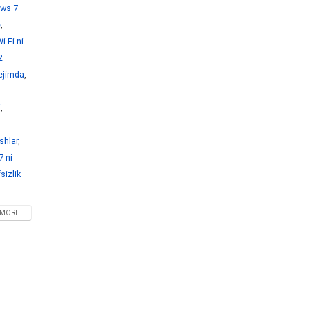
ws 7
e
,
-Fi-ni
2
ejimda
,
i
,
shlar
,
-ni
sizlik
MORE...