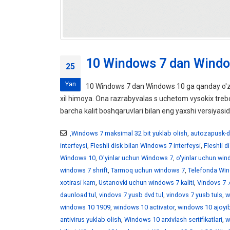
10 Windows 7 dan Windo
25
Yan
10 Windows 7 dan Windows 10 ga qanday o'z
xil himoya. Ona razrabyvalas s uchetom vysokix tr
barcha kalit boshqaruvlari bilan eng yaxshi versiyasid
,Windows 7 maksimal 32 bit yuklab olish
,
autozapusk-d
interfeysi
,
Fleshli disk bilan Windows 7 interfeysi
,
Fleshli 
Windows 10
,
O'yinlar uchun Windows 7
,
o'yinlar uchun wi
windows 7 shrift
,
Tarmoq uchun windows 7
,
Telefonda Win
xotirasi kam
,
Ustanovki uchun windows 7 kaliti
,
Vindovs 7 .
daunload tul
,
vindovs 7 yusb dvd tul
,
vindovs 7 yusb tuls
,
w
windows 10 1909
,
windows 10 activator
,
windows 10 ajoyib
antivirus yuklab olish
,
Windows 10 arxivlash sertifikatlari
,
w