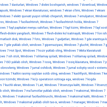
ndows 7 dasturlari
,
Windows 7 diskni boshqarish
,
windows 7 download
,
Window
sapusk
,
Windows 7 ekran klaviaturasi
,
windows 7 ekran o'limi
,
Windows 7 ekrani
indows 7 elektr quvvati yuqori ishlab chiqarish
,
Windows 7 emulyatori
,
Windows
ess
,
Windows 7 faollashtirish
,
Windows 7 faollashtirish holda
,
Windows 7
ows 7 fayl papkalari menyu sahifasi
,
Windows 7 fayl tizimi
,
Windows 7 fayl xostl
lesh-diskini yangilash
,
Windows 7 flesh-diskni ko'rsatmaydi
,
Windows 7 fon ish 
rmatlash disk
,
Windows 7 foto
,
Windows 7 gadjetlari
,
Windows 7 gde xranitsya k
s 7 gde yuklab olish
,
windows 7 gipernaziyasi
,
Windows 7 gluchit
,
Windows 7 
ows 7 Hot Spot
,
Windows 7 hozir yuklab oling
,
Windows 7 ikkita klaviaturali
ws 7 ish stoli
,
Windows 7 ishlamay qoladi
,
Windows 7 ishlamay qoladi
,
Window
s 7 ISO yuklab olish
,
Windows 7 issiq
,
Windows 7 issiq klaviatura
,
Windows 7 jo
 obnovleniy
,
Windows 7 jurnal oshibok
,
Windows 7 jurnal sobytiy vxod v sistem
indows 7 kalitni rasmiy saytdan sotib oling
,
windows 7 kashfiyoti
,
Windows 7 ke
ion tizimdir
,
Windows 7 ko'p operatsion xotiraga ega
,
windows 7 kogda
 7 kuchli ekran
,
Windows 7 Lait
,
Windows 7 litsenziya kaliti
,
Windows 7 litsenzi
b olish
,
Windows 7 ma'lumotlar yuklab olish
,
windows 7 maksimal
,
Windows 7
h
,
Windows 7 maksimal faollashtiruvchi
,
Windows 7 maksimal kaliti
,
Windows 7
sh
,
Windows 7 maksimal yuklab olish tas-ix
,
windows 7 manager
,
Windows 7 mar