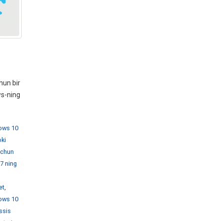
hun bir
ws-ning
dows 10
ki
 uchun
7 ning
et
,
ows 10
ssis