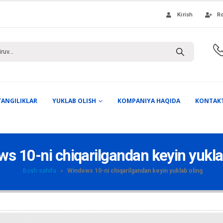
Kirish
Ro
YANGILIKLAR
YUKLAB OLISH
KOMPANIYA HAQIDA
KONTAK
s 10-ni chiqarilgandan keyin yukla
Bosh sahifa
»
Windows 10-ni chiqarilgandan keyin yuklab oling