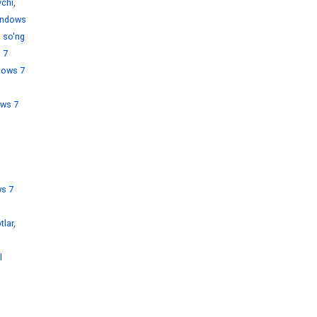
chi
,
ndows
 so'ng
 7
dows 7
ws 7
s 7
tlar
,
l