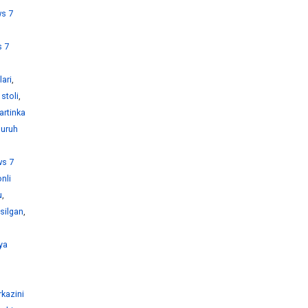
s 7
 7
ari
,
stoli
,
artinka
guruh
s 7
nli
u
,
silgan
,
ya
kazini