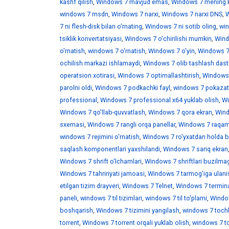
kashf qilish
,
Windows 7 mavjud emas
,
Windows 7 mening 
windows 7 msdn
,
Windows 7 narxi
,
Windows 7 narxi DNS
,
W
7 ni flesh-disk bilan o'rnating
,
Windows 7 ni sotib oling
,
win
tsiklik konvertatsiyasi
,
Windows 7 o'chirilishi mumkin
,
Wind
o'rnatish
,
windows 7 o'rnatish
,
Windows 7 o'yin
,
Windows 7 
ochilish markazi ishlamaydi
,
Windows 7 olib tashlash dast
operatsion xotirasi
,
Windows 7 optimallashtirish
,
Windows 7
parolni oldi
,
Windows 7 podkachki fayl
,
windows 7 pokazat 
professional
,
Windows 7 professional x64 yuklab olish
,
Wi
Windows 7 qo'llab-quvvatlash
,
Windows 7 qora ekran
,
Wind
sxemasi
,
Windows 7 rangli orqa panellar
,
Windows 7 raqaml
windows 7 rejimini o'rnatish
,
Windows 7 ro'yxatdan holda b
saqlash komponentlari yaxshilandi
,
Windows 7 sariq ekran
Windows 7 shrift o'lchamlari
,
Windows 7 shriftlari buzilma
Windows 7 tahririyati jamoasi
,
Windows 7 tarmog'iga ulani
etilgan tizim drayveri
,
Windows 7 Telnet
,
Windows 7 termina
paneli
,
windows 7 til tizimlari
,
windows 7 til to'plami
,
Window
boshqarish
,
Windows 7 tizimini yangilash
,
windows 7 toch
torrent
,
Windows 7 torrent orqali yuklab olish
,
windows 7 t