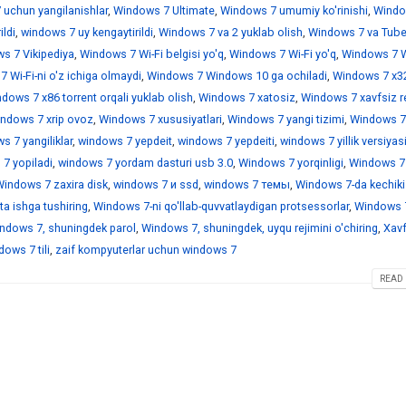
 uchun yangilanishlar
,
Windows 7 Ultimate
,
Windows 7 umumiy ko'rinishi
,
Windo
ildi
,
windows 7 uy kengaytirildi
,
Windows 7 va 2 yuklab olish
,
Windows 7 va Tub
s 7 Vikipediya
,
Windows 7 Wi-Fi belgisi yo'q
,
Windows 7 Wi-Fi yo'q
,
Windows 7 Wi
 Wi-Fi-ni o'z ichiga olmaydi
,
Windows 7 Windows 10 ga ochiladi
,
Windows 7 x3
dows 7 x86 torrent orqali yuklab olish
,
Windows 7 xatosiz
,
Windows 7 xavfsiz r
ndows 7 xrip ovoz
,
Windows 7 xususiyatlari
,
Windows 7 yangi tizimi
,
Windows 7
 7 yangiliklar
,
windows 7 yepdeit
,
windows 7 yepdeiti
,
windows 7 yillik versiyas
7 yopiladi
,
windows 7 yordam dasturi usb 3.0
,
Windows 7 yorqinligi
,
Windows 7
indows 7 zaxira disk
,
windows 7 и ssd
,
windows 7 темы
,
Windows 7-da kechiki
a ishga tushiring
,
Windows 7-ni qo'llab-quvvatlaydigan protsessorlar
,
Windows 7
ndows 7, shuningdek parol
,
Windows 7, shuningdek, uyqu rejimini o'chiring
,
Xavf
ows 7 tili
,
zaif kompyuterlar uchun windows 7
READ 