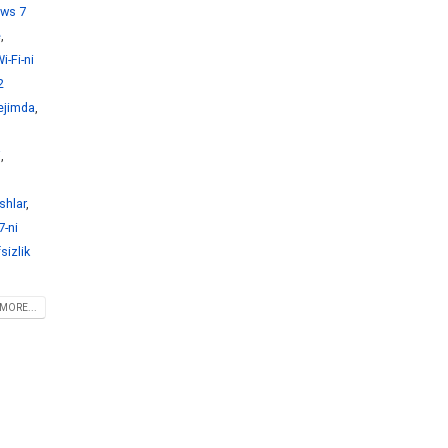
ws 7
e
,
-Fi-ni
2
ejimda
,
i
,
shlar
,
-ni
sizlik
MORE...