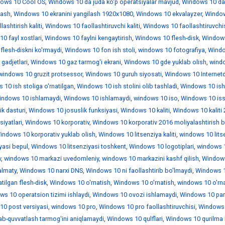
ows 10 Cool OS
,
Windows 10 da juda ko'p operatsiyalar mavjud
,
Windows 10 da
lash
,
Windows 10 ekranini yangilash 1920x1080
,
Windows 10 ekvalayzer
,
Windo
ashtirish kaliti
,
Windows 10 faollashtiruvchi kaliti
,
Windows 10 faollashtiruvchi
0 fayl xostlari
,
Windows 10 faylni kengaytirish
,
Windows 10 flesh-disk
,
Window
lesh-diskni ko'rmaydi
,
Windows 10 fon ish stoli
,
windows 10 fotografiya
,
Wind
gadjetlari
,
Windows 10 gaz tarmog'i ekrani
,
Windows 10 gde yuklab olish
,
wind
windows 10 gruzit protsessor
,
Windows 10 guruh siyosati
,
Windows 10 Internet
10 ish stoliga o'rnatilgan
,
Windows 10 ish stolini olib tashladi
,
Windows 10 is
indows 10 ishlamaydi
,
Windows 10 ishlamaydi
,
windows 10 iso
,
Windows 10 iss
k dasturi
,
Windows 10 josuslik funksiyasi
,
Windows 10 kaliti
,
Windows 10 kaliti
iyatlari
,
Windows 10 korporativ
,
Windows 10 korporativ 2016 moliyalashtirish b
indows 10 korporativ yuklab olish
,
Windows 10 litsenziya kaliti
,
windows 10 lits
yasi bepul
,
Windows 10 litsenziyasi toshkent
,
Windows 10 logotiplari
,
windows 1
v
,
windows 10 markazi uvedomleniy
,
windows 10 markazini kashf qilish
,
Window
almaty
,
Windows 10 narxi DNS
,
Windows 10 ni faollashtirib bo'lmaydi
,
Windows 1
tilgan flesh-disk
,
Windows 10 o'rnatish
,
Windows 10 o'rnatish
,
windows 10 o'rn
ws 10 operatsion tizimi ishlaydi
,
Windows 10 ovozi ishlamaydi
,
Windows 10 par
0 post versiyasi
,
windows 10 pro
,
Windows 10 pro faollashtiruvchisi
,
Windows 
ab-quvvatlash tarmog'ini aniqlamaydi
,
Windows 10 qulflari
,
Windows 10 qurilma 