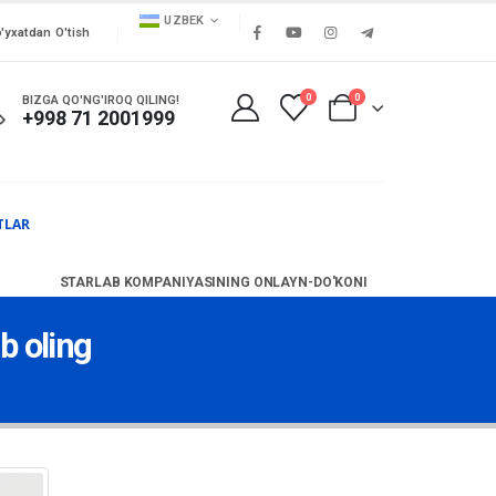
UZBEK
'yxatdan O'tish
0
0
BIZGA QO'NG'IROQ QILING!
+998 71 2001999
TLAR
STARLAB KOMPANIYASINING ONLAYN-DO'KONI
b oling