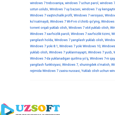
windows 7 trebovaniya
,
windows 7 uchun parol
,
windows 7
ustun uslubi
,
Windows 7 uy bazasi
,
windows 7 uy kengaytir
Windows 7 vaqtinchalik profil
,
Windows 7 versiyasi
,
Window
ko'rsatmaydi
,
Windows 7 Wi-Fi-ni o'chirib qo'ying
,
Windows 7
torrent orqali yuklab olish
,
Windows 7 x64 yuklab olish
,
Win
Windows 7 xavfsizlik paroli
,
Windows 7 xavfsizlik tizimi
,
Wi
yangilash holda
,
Windows 7 yangilash yuklab olish
,
Windows
Windows 7 yoki 8.1
,
Windows 7 yoki Windows 10
,
Windows 
yuklab olish
,
Windows 7 yuklanmayapti
,
Windows 7 yusb
,
W
Windows 7-da yuklanadigan qurilma yo'q
,
Windows 7-ni qayt
yangilash funktsiyasi
,
Windows 7, shuningdek o'rnatish
,
Wi
rejimida Windows 7 zaxira nusxasi
,
Yuklab olish uchun wind