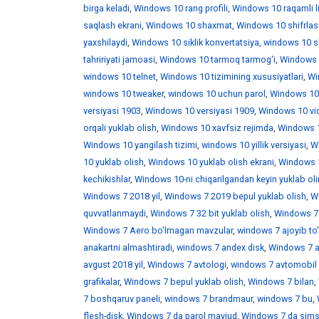
birga keladi
,
Windows 10 rang profili
,
Windows 10 raqamli l
saqlash ekrani
,
Windows 10 shaxmat
,
Windows 10 shifrlas
yaxshilaydi
,
Windows 10 siklik konvertatsiya
,
windows 10 skr
tahririyati jamoasi
,
Windows 10 tarmoq tarmog'i
,
Windows 
windows 10 telnet
,
Windows 10 tizimining xususiyatlari
,
Win
windows 10 tweaker
,
windows 10 uchun parol
,
Windows 10
versiyasi 1903
,
Windows 10 versiyasi 1909
,
Windows 10 vid
orqali yuklab olish
,
Windows 10 xavfsiz rejimda
,
Windows 1
Windows 10 yangilash tizimi
,
windows 10 yillik versiyasi
,
Wi
10 yuklab olish
,
Windows 10 yuklab olish ekrani
,
Windows 1
kechikishlar
,
Windows 10-ni chiqarilgandan keyin yuklab ol
Windows 7 2018 yil
,
Windows 7 2019 bepul yuklab olish
,
W
quvvatlanmaydi
,
Windows 7 32 bit yuklab olish
,
Windows 7 
Windows 7 Aero bo'lmagan mavzular
,
windows 7 ajoyib to
anakartni almashtiradi
,
windows 7 andex disk
,
Windows 7 a
avgust 2018 yil
,
Windows 7 avtologi
,
windows 7 avtomobil 
grafikalar
,
Windows 7 bepul yuklab olish
,
Windows 7 bilan
,
7 boshqaruv paneli
,
windows 7 brandmaur
,
windows 7 bu
,
flesh-disk
,
Windows 7 da parol mavjud
,
Windows 7 da sims