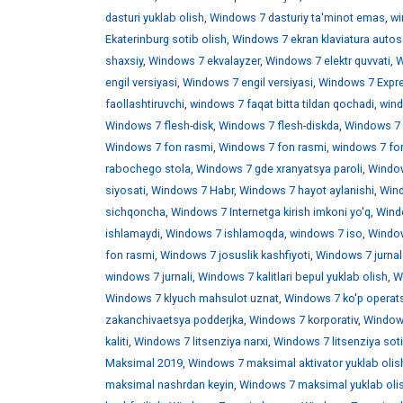
dasturi yuklab olish
,
Windows 7 dasturiy ta'minot emas
,
wi
Ekaterinburg sotib olish
,
Windows 7 ekran klaviatura auto
shaxsiy
,
Windows 7 ekvalayzer
,
Windows 7 elektr quvvati
,
W
engil versiyasi
,
Windows 7 engil versiyasi
,
Windows 7 Expr
faollashtiruvchi
,
windows 7 faqat bitta tildan qochadi
,
wind
Windows 7 flesh-disk
,
Windows 7 flesh-diskda
,
Windows 7 f
Windows 7 fon rasmi
,
Windows 7 fon rasmi
,
windows 7 fo
rabochego stola
,
Windows 7 gde xranyatsya paroli
,
Window
siyosati
,
Windows 7 Habr
,
Windows 7 hayot aylanishi
,
Wind
sichqoncha
,
Windows 7 Internetga kirish imkoni yo'q
,
Windo
ishlamaydi
,
Windows 7 ishlamoqda
,
windows 7 iso
,
Window
fon rasmi
,
Windows 7 josuslik kashfiyoti
,
Windows 7 jurnal
windows 7 jurnali
,
Windows 7 kalitlari bepul yuklab olish
,
W
Windows 7 klyuch mahsulot uznat
,
Windows 7 ko'p operats
zakanchivaetsya podderjka
,
Windows 7 korporativ
,
Windows
kaliti
,
Windows 7 litsenziya narxi
,
Windows 7 litsenziya soti
Maksimal 2019
,
Windows 7 maksimal aktivator yuklab olis
maksimal nashrdan keyin
,
Windows 7 maksimal yuklab oli