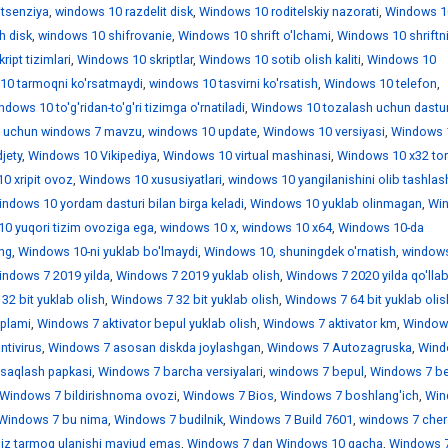
itsenziya
,
windows 10 razdelit disk
,
Windows 10 roditelskiy nazorati
,
Windows 1
h disk
,
windows 10 shifrovanie
,
Windows 10 shrift o'lchami
,
Windows 10 shriftn
ipt tizimlari
,
Windows 10 skriptlar
,
Windows 10 sotib olish kaliti
,
Windows 10
10 tarmoqni ko'rsatmaydi
,
windows 10 tasvirni ko'rsatish
,
Windows 10 telefon
,
dows 10 to'g'ridan-to'g'ri tizimga o'rnatiladi
,
Windows 10 tozalash uchun dastur
 uchun windows 7 mavzu
,
windows 10 update
,
Windows 10 versiyasi
,
Windows 
jety
,
Windows 10 Vikipediya
,
Windows 10 virtual mashinasi
,
Windows 10 x32 tor
0 xripit ovoz
,
Windows 10 xususiyatlari
,
windows 10 yangilanishini olib tashlas
ndows 10 yordam dasturi bilan birga keladi
,
Windows 10 yuklab olinmagan
,
Wi
0 yuqori tizim ovoziga ega
,
windows 10 х
,
windows 10 х64
,
Windows 10-da
ing
,
Windows 10-ni yuklab bo'lmaydi
,
Windows 10, shuningdek o'rnatish
,
window
indows 7 2019 yilda
,
Windows 7 2019 yuklab olish
,
Windows 7 2020 yilda qo'llab
32 bit yuklab olish
,
Windows 7 32 bit yuklab olish
,
Windows 7 64 bit yuklab olis
'plami
,
Windows 7 aktivator bepul yuklab olish
,
Windows 7 aktivator km
,
Window
ntivirus
,
Windows 7 asosan diskda joylashgan
,
Windows 7 Autozagruska
,
Wind
saqlash papkasi
,
Windows 7 barcha versiyalari
,
windows 7 bepul
,
Windows 7 be
Windows 7 bildirishnoma ovozi
,
Windows 7 Bios
,
Windows 7 boshlang'ich
,
Win
Windows 7 bu nima
,
Windows 7 budilnik
,
Windows 7 Build 7601
,
windows 7 che
iz tarmoq ulanishi mavjud emas
,
Windows 7 dan Windows 10 gacha
,
Windows 