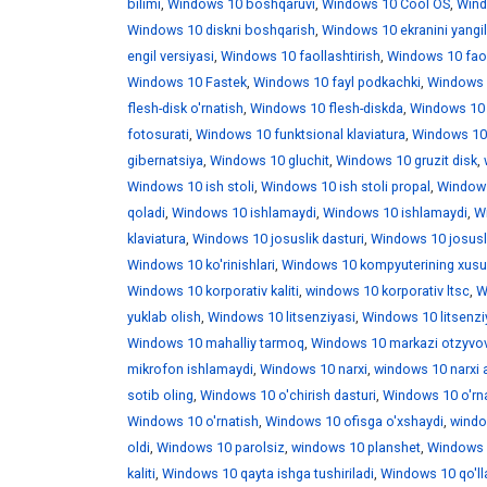
bilimi
,
Windows 10 boshqaruvi
,
Windows 10 Cool OS
,
Wind
Windows 10 diskni boshqarish
,
Windows 10 ekranini yangi
engil versiyasi
,
Windows 10 faollashtirish
,
Windows 10 faoll
Windows 10 Fastek
,
Windows 10 fayl podkachki
,
Windows 1
flesh-disk o'rnatish
,
Windows 10 flesh-diskda
,
Windows 10 f
fotosurati
,
Windows 10 funktsional klaviatura
,
Windows 10 
gibernatsiya
,
Windows 10 gluchit
,
Windows 10 gruzit disk
,
Windows 10 ish stoli
,
Windows 10 ish stoli propal
,
Windows 
qoladi
,
Windows 10 ishlamaydi
,
Windows 10 ishlamaydi
,
W
klaviatura
,
Windows 10 josuslik dasturi
,
Windows 10 josusli
Windows 10 ko'rinishlari
,
Windows 10 kompyuterining xusus
Windows 10 korporativ kaliti
,
windows 10 korporativ ltsc
,
W
yuklab olish
,
Windows 10 litsenziyasi
,
Windows 10 litsenzi
Windows 10 mahalliy tarmoq
,
Windows 10 markazi otzyvo
mikrofon ishlamaydi
,
Windows 10 narxi
,
windows 10 narxi 
sotib oling
,
Windows 10 o'chirish dasturi
,
Windows 10 o'rna
Windows 10 o'rnatish
,
Windows 10 ofisga o'xshaydi
,
windo
oldi
,
Windows 10 parolsiz
,
windows 10 planshet
,
Windows 1
kaliti
,
Windows 10 qayta ishga tushiriladi
,
Windows 10 qo'll