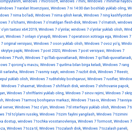
kompyuterim
,
windows 7 microsoft
,
windows 7 mini
,
Windows 7 minimal haydov
indows 7 narxlari litsenziyasi
,
Windows 7 ni 14:00 dan boshlab yuklab oling
,
Wi
dows 7 nima bo'ladi
,
Windows 7 nima qilish kerak
,
Windows 7 ning kashfiyotdan
ows 7 o'lchami
,
Windows 7 o'rnatilgan flesh-disk
,
Windows 7 o'rnatish
,
windows
o'yin taxtasi x64 2019
,
Windows 7 o'yinlar
,
windows 7 o'yinlar yuklab olish
,
Win
uri
,
Windows 7 onlayn o'ynaydi
,
Windows 7 operatsion xotiraga ega
,
Windows 7
 original versiyasi
,
Windows 7 oson yuklab olish
,
Windows 7 ovoz yo'q
,
Windo
skrytye papki
,
Windows 7 post 2020
,
Windows 7 post versiyasi
,
Windows 7
ndows 7 Push
,
Windows 7 qo'llab-quvvatlanadi
,
Windows 7 qo'llab-quvvatlanadi
,
ows 7 qorong'u mavzu
,
Windows 7 qurilma bilan birga keladi
,
Windows 7 rang
i sarlavha
,
Windows 7 rasmiy sayti
,
windows 7 razbit disk
,
Windows 7 Reestr
,
epul yuklab olish
,
Windows 7 ruditelskiy boshqaruvi
,
Windows 7 rusifier
,
Window
,
Windows 7 shaxmat
,
Windows 7 shifrlash disk
,
windows 7 shifrovanie papok
,
gan
,
Windows 7 shriftlarini yuklab oling
,
Windows 7 sinov rejimi
,
Windows 7 skrip
sh
,
Windows 7 tarmoq boshqaruv markazi
,
Windows 7 tas-ix
,
Windows 7 tavsiya
l server
,
Windows 7 tez o'yin
,
Windows 7 til interfeysi yuklab olish
,
Windows 7 ti
s 7 til to'plami russkiy
,
Windows 7 tizim faylini yangilash
,
Windows 7 tizimini
ka dostup
,
windows 7 tochka vosstanovleniya
,
Windows 7 Tormosit
,
Windows 7
oza
,
Windows 7 toza til
,
Windows 7 tozalash disk
,
Windows 7 tozalash paneli
,