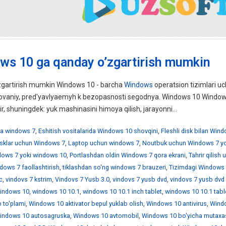
ws 10 ga qanday o’zgartirish mumkin
gartirish mumkin Windows 10 - barcha
Windows
operatsion tizimlari uc
ebovaniy, pred'yavlyaemyh k bezopasnosti segodnya. Windows 10 Windo
ir, shuningdek: yuk mashinasini himoya qilish, jarayonni...
a windows 7
,
Eshitish vositalarida Windows 10 shovqini
,
Fleshli disk bilan Win
disklar uchun Windows 7
,
Laptop uchun windows 7
,
Noutbuk uchun Windows 7 yo
ndows 7 yoki windows 10
,
Portlashdan oldin Windows 7 qora ekrani
,
Tahrir qilish
dows 7 faollashtirish
,
tiklashdan so'ng windows 7 brauzeri
,
Tizimdagi Windows 
c
,
vindovs 7 kstrim
,
Vindovs 7 Yusb 3.0
,
vindovs 7 yusb dvd
,
vindovs 7 yusb dvd
indows 10
,
windows 10 10.1
,
windows 10 10.1 inch tablet
,
windows 10 10.1 tabl
 to'plami
,
Windows 10 aktivator bepul yuklab olish
,
Windows 10 antivirus
,
Wind
indows 10 autosagruska
,
Windows 10 avtomobil
,
Windows 10 bo'yicha mutaxa