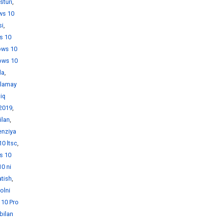
sturi
,
ws 10
si
,
s 10
ows 10
ows 10
da
,
hlamay
iq
 2019
,
ilan
,
enziya
0 ltsc
,
s 10
0 ni
atish
,
olni
10 Pro
bilan