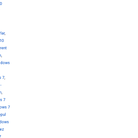
0
i
lar
,
10
rent
h
,
ndows
s 7
,
-
h
,
s 7
ows 7
pul
dows
rez
7