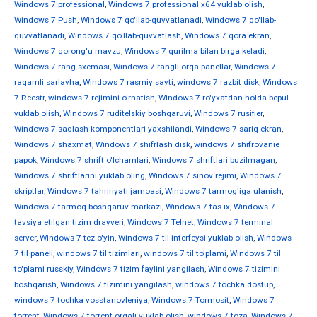
Windows 7 professional
,
Windows 7 professional x64 yuklab olish
,
Windows 7 Push
,
Windows 7 qo'llab-quvvatlanadi
,
Windows 7 qo'llab-
quvvatlanadi
,
Windows 7 qo'llab-quvvatlash
,
Windows 7 qora ekran
,
Windows 7 qorong'u mavzu
,
Windows 7 qurilma bilan birga keladi
,
Windows 7 rang sxemasi
,
Windows 7 rangli orqa panellar
,
Windows 7
raqamli sarlavha
,
Windows 7 rasmiy sayti
,
windows 7 razbit disk
,
Windows
7 Reestr
,
windows 7 rejimini o'rnatish
,
Windows 7 ro'yxatdan holda bepul
yuklab olish
,
Windows 7 ruditelskiy boshqaruvi
,
Windows 7 rusifier
,
Windows 7 saqlash komponentlari yaxshilandi
,
Windows 7 sariq ekran
,
Windows 7 shaxmat
,
Windows 7 shifrlash disk
,
windows 7 shifrovanie
papok
,
Windows 7 shrift o'lchamlari
,
Windows 7 shriftlari buzilmagan
,
Windows 7 shriftlarini yuklab oling
,
Windows 7 sinov rejimi
,
Windows 7
skriptlar
,
Windows 7 tahririyati jamoasi
,
Windows 7 tarmog'iga ulanish
,
Windows 7 tarmoq boshqaruv markazi
,
Windows 7 tas-ix
,
Windows 7
tavsiya etilgan tizim drayveri
,
Windows 7 Telnet
,
Windows 7 terminal
server
,
Windows 7 tez o'yin
,
Windows 7 til interfeysi yuklab olish
,
Windows
7 til paneli
,
windows 7 til tizimlari
,
windows 7 til to'plami
,
Windows 7 til
to'plami russkiy
,
Windows 7 tizim faylini yangilash
,
Windows 7 tizimini
boshqarish
,
Windows 7 tizimini yangilash
,
windows 7 tochka dostup
,
windows 7 tochka vosstanovleniya
,
Windows 7 Tormosit
,
Windows 7
torrent
,
Windows 7 torrent orqali yuklab olish
,
windows 7 toza
,
Windows 7