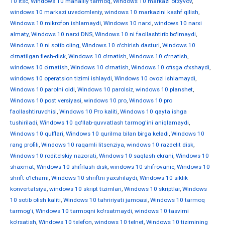
10 ltsc
,
Windows 10 mahalliy tarmoq
,
Windows 10 markazi otzyvov
,
windows 10 markazi uvedomleniy
,
windows 10 markazini kashf qilish
,
Windows 10 mikrofon ishlamaydi
,
Windows 10 narxi
,
windows 10 narxi
almaty
,
Windows 10 narxi DNS
,
Windows 10 ni faollashtirib bo'lmaydi
,
Windows 10 ni sotib oling
,
Windows 10 o'chirish dasturi
,
Windows 10
o'rnatilgan flesh-disk
,
Windows 10 o'rnatish
,
Windows 10 o'rnatish
,
windows 10 o'rnatish
,
Windows 10 o'rnatish
,
Windows 10 ofisga o'xshaydi
,
windows 10 operatsion tizimi ishlaydi
,
Windows 10 ovozi ishlamaydi
,
Windows 10 parolni oldi
,
Windows 10 parolsiz
,
windows 10 planshet
,
Windows 10 post versiyasi
,
windows 10 pro
,
Windows 10 pro
faollashtiruvchisi
,
Windows 10 Pro kaliti
,
Windows 10 qayta ishga
tushiriladi
,
Windows 10 qo'llab-quvvatlash tarmog'ini aniqlamaydi
,
Windows 10 qulflari
,
Windows 10 qurilma bilan birga keladi
,
Windows 10
rang profili
,
Windows 10 raqamli litsenziya
,
windows 10 razdelit disk
,
Windows 10 roditelskiy nazorati
,
Windows 10 saqlash ekrani
,
Windows 10
shaxmat
,
Windows 10 shifrlash disk
,
windows 10 shifrovanie
,
Windows 10
shrift o'lchami
,
Windows 10 shriftni yaxshilaydi
,
Windows 10 siklik
konvertatsiya
,
windows 10 skript tizimlari
,
Windows 10 skriptlar
,
Windows
10 sotib olish kaliti
,
Windows 10 tahririyati jamoasi
,
Windows 10 tarmoq
tarmog'i
,
Windows 10 tarmoqni ko'rsatmaydi
,
windows 10 tasvirni
ko'rsatish
,
Windows 10 telefon
,
windows 10 telnet
,
Windows 10 tizimining