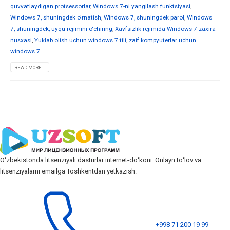
quvvatlaydigan protsessorlar
,
Windows 7-ni yangilash funktsiyasi
,
Windows 7, shuningdek o'rnatish
,
Windows 7, shuningdek parol
,
Windows
7, shuningdek, uyqu rejimini o'chiring
,
Xavfsizlik rejimida Windows 7 zaxira
nusxasi
,
Yuklab olish uchun windows 7 tili
,
zaif kompyuterlar uchun
windows 7
READ MORE...
Oʻzbekistonda litsenziyali dasturlar internet-doʻkoni. Onlayn toʻlov va
litsenziyalarni emailga Toshkentdan yetkazish.
+998 71 200 19 99