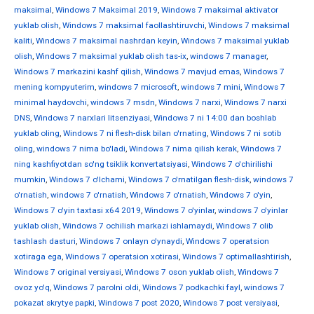
maksimal
,
Windows 7 Maksimal 2019
,
Windows 7 maksimal aktivator
yuklab olish
,
Windows 7 maksimal faollashtiruvchi
,
Windows 7 maksimal
kaliti
,
Windows 7 maksimal nashrdan keyin
,
Windows 7 maksimal yuklab
olish
,
Windows 7 maksimal yuklab olish tas-ix
,
windows 7 manager
,
Windows 7 markazini kashf qilish
,
Windows 7 mavjud emas
,
Windows 7
mening kompyuterim
,
windows 7 microsoft
,
windows 7 mini
,
Windows 7
minimal haydovchi
,
windows 7 msdn
,
Windows 7 narxi
,
Windows 7 narxi
DNS
,
Windows 7 narxlari litsenziyasi
,
Windows 7 ni 14:00 dan boshlab
yuklab oling
,
Windows 7 ni flesh-disk bilan o'rnating
,
Windows 7 ni sotib
oling
,
windows 7 nima bo'ladi
,
Windows 7 nima qilish kerak
,
Windows 7
ning kashfiyotdan so'ng tsiklik konvertatsiyasi
,
Windows 7 o'chirilishi
mumkin
,
Windows 7 o'lchami
,
Windows 7 o'rnatilgan flesh-disk
,
windows 7
o'rnatish
,
windows 7 o'rnatish
,
Windows 7 o'rnatish
,
Windows 7 o'yin
,
Windows 7 o'yin taxtasi x64 2019
,
Windows 7 o'yinlar
,
windows 7 o'yinlar
yuklab olish
,
Windows 7 ochilish markazi ishlamaydi
,
Windows 7 olib
tashlash dasturi
,
Windows 7 onlayn o'ynaydi
,
Windows 7 operatsion
xotiraga ega
,
Windows 7 operatsion xotirasi
,
Windows 7 optimallashtirish
,
Windows 7 original versiyasi
,
Windows 7 oson yuklab olish
,
Windows 7
ovoz yo'q
,
Windows 7 parolni oldi
,
Windows 7 podkachki fayl
,
windows 7
pokazat skrytye papki
,
Windows 7 post 2020
,
Windows 7 post versiyasi
,