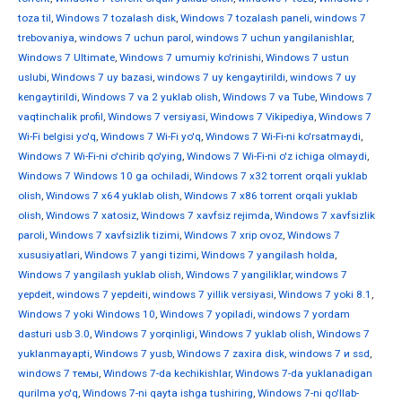
toza til
,
Windows 7 tozalash disk
,
Windows 7 tozalash paneli
,
windows 7
trebovaniya
,
windows 7 uchun parol
,
windows 7 uchun yangilanishlar
,
Windows 7 Ultimate
,
Windows 7 umumiy ko'rinishi
,
Windows 7 ustun
uslubi
,
Windows 7 uy bazasi
,
windows 7 uy kengaytirildi
,
windows 7 uy
kengaytirildi
,
Windows 7 va 2 yuklab olish
,
Windows 7 va Tube
,
Windows 7
vaqtinchalik profil
,
Windows 7 versiyasi
,
Windows 7 Vikipediya
,
Windows 7
Wi-Fi belgisi yo'q
,
Windows 7 Wi-Fi yo'q
,
Windows 7 Wi-Fi-ni ko'rsatmaydi
,
Windows 7 Wi-Fi-ni o'chirib qo'ying
,
Windows 7 Wi-Fi-ni o'z ichiga olmaydi
,
Windows 7 Windows 10 ga ochiladi
,
Windows 7 x32 torrent orqali yuklab
olish
,
Windows 7 x64 yuklab olish
,
Windows 7 x86 torrent orqali yuklab
olish
,
Windows 7 xatosiz
,
Windows 7 xavfsiz rejimda
,
Windows 7 xavfsizlik
paroli
,
Windows 7 xavfsizlik tizimi
,
Windows 7 xrip ovoz
,
Windows 7
xususiyatlari
,
Windows 7 yangi tizimi
,
Windows 7 yangilash holda
,
Windows 7 yangilash yuklab olish
,
Windows 7 yangiliklar
,
windows 7
yepdeit
,
windows 7 yepdeiti
,
windows 7 yillik versiyasi
,
Windows 7 yoki 8.1
,
Windows 7 yoki Windows 10
,
Windows 7 yopiladi
,
windows 7 yordam
dasturi usb 3.0
,
Windows 7 yorqinligi
,
Windows 7 yuklab olish
,
Windows 7
yuklanmayapti
,
Windows 7 yusb
,
Windows 7 zaxira disk
,
windows 7 и ssd
,
windows 7 темы
,
Windows 7-da kechikishlar
,
Windows 7-da yuklanadigan
qurilma yo'q
,
Windows 7-ni qayta ishga tushiring
,
Windows 7-ni qo'llab-