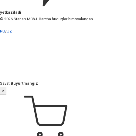
yetkaziladi
© 2026 Starlab MChJ. Barcha huquqlar himoyalangan.
RU
/
UZ
Savat
Buyurtmangiz
×