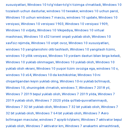
xususiyatlari
,
Windows 10 to'g'ridan-to'g'ri tizimga o'rnatiladi
,
Windows 10
tozalash uchun dasturlar
,
windows 10 tweaker
,
windows 10 uchun parol
,
Windows 10 uchun windows 7 mavzu
,
windows 10 update
,
Windows 10
versiyasi
,
Windows 10 versiyasi 1903
,
Windows 10 versiyasi 1909
,
Windows 10 vidjety
,
Windows 10 Vikipediya
,
Windows 10 virtual
mashinasi
,
Windows 10 x32 torrent orqali yuklab olish
,
Windows 10
xavfsiz rejimda
,
Windows 10 xripit ovoz
,
Windows 10 xususiyatlari
,
windows 10 yangilanishini olib tashlash
,
Windows 10 yangilash tizimi
,
windows 10 yillik versiyasi
,
Windows 10 yordam dasturi bilan birga keladi
,
Windows 10 yuklab olinmagan
,
Windows 10 yuklab olish
,
Windows 10
yuklab olish ekrani
,
Windows 10 yuqori tizim ovoziga ega
,
windows 10 х
,
windows 10 х64
,
Windows 10-da kechikishlar
,
Windows 10-ni
chiqarilgandan keyin yuklab oling
,
Windows 10-ni yuklab bo'lmaydi
,
Windows 10, shuningdek o'rnatish
,
windows 7
,
Windows 7 2018 yil
,
Windows 7 2019 bepul yuklab olish
,
Windows 7 2019 yilda
,
Windows 7
2019 yuklab olish
,
Windows 7 2020 yilda qo'llab-quvvatlanmaydi
,
Windows 7 32 bit yuklab olish
,
Windows 7 32 bit yuklab olish
,
Windows 7
32 bit yuklab olish
,
Windows 7 64 bit yuklab olish
,
Windows 7 Aero
bo'lmagan mavzular
,
windows 7 ajoyib to'plami
,
Windows 7 aktivator bepul
yuklab olish
,
Windows 7 aktivator km
,
Windows 7 anakartni almashtiradi
,