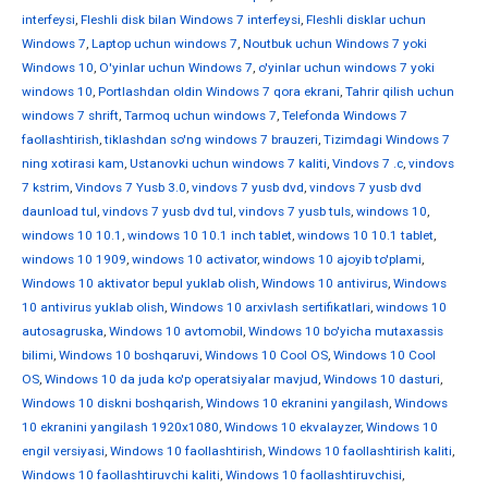
interfeysi
,
Fleshli disk bilan Windows 7 interfeysi
,
Fleshli disklar uchun
Windows 7
,
Laptop uchun windows 7
,
Noutbuk uchun Windows 7 yoki
Windows 10
,
O'yinlar uchun Windows 7
,
o'yinlar uchun windows 7 yoki
windows 10
,
Portlashdan oldin Windows 7 qora ekrani
,
Tahrir qilish uchun
windows 7 shrift
,
Tarmoq uchun windows 7
,
Telefonda Windows 7
faollashtirish
,
tiklashdan so'ng windows 7 brauzeri
,
Tizimdagi Windows 7
ning xotirasi kam
,
Ustanovki uchun windows 7 kaliti
,
Vindovs 7 .c
,
vindovs
7 kstrim
,
Vindovs 7 Yusb 3.0
,
vindovs 7 yusb dvd
,
vindovs 7 yusb dvd
daunload tul
,
vindovs 7 yusb dvd tul
,
vindovs 7 yusb tuls
,
windows 10
,
windows 10 10.1
,
windows 10 10.1 inch tablet
,
windows 10 10.1 tablet
,
windows 10 1909
,
windows 10 activator
,
windows 10 ajoyib to'plami
,
Windows 10 aktivator bepul yuklab olish
,
Windows 10 antivirus
,
Windows
10 antivirus yuklab olish
,
Windows 10 arxivlash sertifikatlari
,
windows 10
autosagruska
,
Windows 10 avtomobil
,
Windows 10 bo'yicha mutaxassis
bilimi
,
Windows 10 boshqaruvi
,
Windows 10 Cool OS
,
Windows 10 Cool
OS
,
Windows 10 da juda ko'p operatsiyalar mavjud
,
Windows 10 dasturi
,
Windows 10 diskni boshqarish
,
Windows 10 ekranini yangilash
,
Windows
10 ekranini yangilash 1920x1080
,
Windows 10 ekvalayzer
,
Windows 10
engil versiyasi
,
Windows 10 faollashtirish
,
Windows 10 faollashtirish kaliti
,
Windows 10 faollashtiruvchi kaliti
,
Windows 10 faollashtiruvchisi
,