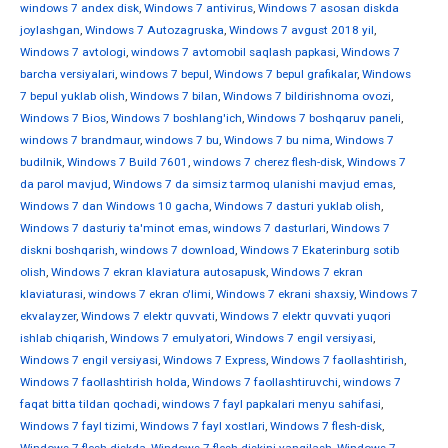
windows 7 andex disk
,
Windows 7 antivirus
,
Windows 7 asosan diskda
joylashgan
,
Windows 7 Autozagruska
,
Windows 7 avgust 2018 yil
,
Windows 7 avtologi
,
windows 7 avtomobil saqlash papkasi
,
Windows 7
barcha versiyalari
,
windows 7 bepul
,
Windows 7 bepul grafikalar
,
Windows
7 bepul yuklab olish
,
Windows 7 bilan
,
Windows 7 bildirishnoma ovozi
,
Windows 7 Bios
,
Windows 7 boshlang'ich
,
Windows 7 boshqaruv paneli
,
windows 7 brandmaur
,
windows 7 bu
,
Windows 7 bu nima
,
Windows 7
budilnik
,
Windows 7 Build 7601
,
windows 7 cherez flesh-disk
,
Windows 7
da parol mavjud
,
Windows 7 da simsiz tarmoq ulanishi mavjud emas
,
Windows 7 dan Windows 10 gacha
,
Windows 7 dasturi yuklab olish
,
Windows 7 dasturiy ta'minot emas
,
windows 7 dasturlari
,
Windows 7
diskni boshqarish
,
windows 7 download
,
Windows 7 Ekaterinburg sotib
olish
,
Windows 7 ekran klaviatura autosapusk
,
Windows 7 ekran
klaviaturasi
,
windows 7 ekran o'limi
,
Windows 7 ekrani shaxsiy
,
Windows 7
ekvalayzer
,
Windows 7 elektr quvvati
,
Windows 7 elektr quvvati yuqori
ishlab chiqarish
,
Windows 7 emulyatori
,
Windows 7 engil versiyasi
,
Windows 7 engil versiyasi
,
Windows 7 Express
,
Windows 7 faollashtirish
,
Windows 7 faollashtirish holda
,
Windows 7 faollashtiruvchi
,
windows 7
faqat bitta tildan qochadi
,
windows 7 fayl papkalari menyu sahifasi
,
Windows 7 fayl tizimi
,
Windows 7 fayl xostlari
,
Windows 7 flesh-disk
,