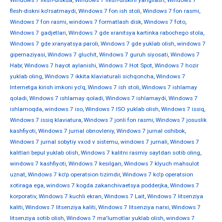
Windows 7 flesh-diskda
,
Windows 7 flesh-diskini yangilash
,
Windows 7
flesh-diskni ko'rsatmaydi
,
Windows 7 fon ish stoli
,
Windows 7 fon rasmi
,
Windows 7 fon rasmi
,
windows 7 formatlash disk
,
Windows 7 foto
,
Windows 7 gadjetlari
,
Windows 7 gde xranitsya kartinka rabochego stola
,
Windows 7 gde xranyatsya paroli
,
Windows 7 gde yuklab olish
,
windows 7
gipernaziyasi
,
Windows 7 gluchit
,
Windows 7 guruh siyosati
,
Windows 7
Habr
,
Windows 7 hayot aylanishi
,
Windows 7 Hot Spot
,
Windows 7 hozir
yuklab oling
,
Windows 7 ikkita klaviaturali sichqoncha
,
Windows 7
Internetga kirish imkoni yo'q
,
Windows 7 ish stoli
,
Windows 7 ishlamay
qoladi
,
Windows 7 ishlamay qoladi
,
Windows 7 ishlamaydi
,
Windows 7
ishlamoqda
,
windows 7 iso
,
Windows 7 ISO yuklab olish
,
Windows 7 issiq
,
Windows 7 issiq klaviatura
,
Windows 7 jonli fon rasmi
,
Windows 7 josuslik
kashfiyoti
,
Windows 7 jurnal obnovleniy
,
Windows 7 jurnal oshibok
,
Windows 7 jurnal sobytiy vxod v sistemu
,
windows 7 jurnali
,
Windows 7
kalitlari bepul yuklab olish
,
Windows 7 kalitni rasmiy saytdan sotib oling
,
windows 7 kashfiyoti
,
Windows 7 kesilgan
,
Windows 7 klyuch mahsulot
uznat
,
Windows 7 ko'p operatsion tizimdir
,
Windows 7 ko'p operatsion
xotiraga ega
,
windows 7 kogda zakanchivaetsya podderjka
,
Windows 7
korporativ
,
Windows 7 kuchli ekran
,
Windows 7 Lait
,
Windows 7 litsenziya
kaliti
,
Windows 7 litsenziya kaliti
,
Windows 7 litsenziya narxi
,
Windows 7
litsenziya sotib olish
,
Windows 7 ma'lumotlar yuklab olish
,
windows 7