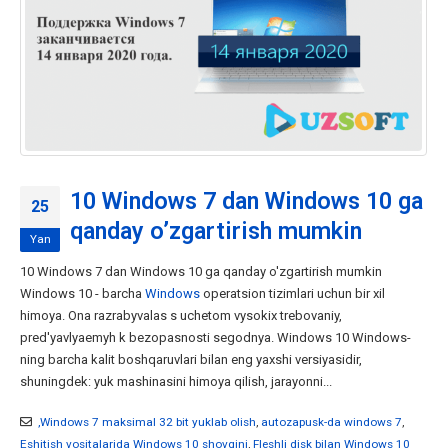
10 Windows 7 dan Windows 10 ga
25
qanday o’zgartirish mumkin
Yan
10 Windows 7 dan Windows 10 ga qanday o'zgartirish mumkin
Windows 10 - barcha
Windows
operatsion tizimlari uchun bir xil
himoya. Ona razrabyvalas s uchetom vysokix trebovaniy,
pred'yavlyaemyh k bezopasnosti segodnya. Windows 10 Windows-
ning barcha kalit boshqaruvlari bilan eng yaxshi versiyasidir,
shuningdek: yuk mashinasini himoya qilish, jarayonni...
,Windows 7 maksimal 32 bit yuklab olish
,
autozapusk-da windows 7
,
Eshitish vositalarida Windows 10 shovqini
,
Fleshli disk bilan Windows 10