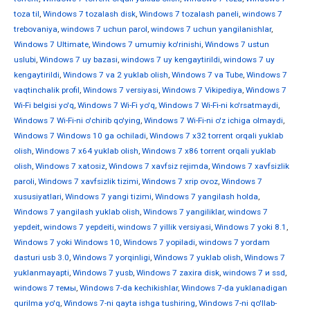
toza til
,
Windows 7 tozalash disk
,
Windows 7 tozalash paneli
,
windows 7
trebovaniya
,
windows 7 uchun parol
,
windows 7 uchun yangilanishlar
,
Windows 7 Ultimate
,
Windows 7 umumiy ko'rinishi
,
Windows 7 ustun
uslubi
,
Windows 7 uy bazasi
,
windows 7 uy kengaytirildi
,
windows 7 uy
kengaytirildi
,
Windows 7 va 2 yuklab olish
,
Windows 7 va Tube
,
Windows 7
vaqtinchalik profil
,
Windows 7 versiyasi
,
Windows 7 Vikipediya
,
Windows 7
Wi-Fi belgisi yo'q
,
Windows 7 Wi-Fi yo'q
,
Windows 7 Wi-Fi-ni ko'rsatmaydi
,
Windows 7 Wi-Fi-ni o'chirib qo'ying
,
Windows 7 Wi-Fi-ni o'z ichiga olmaydi
,
Windows 7 Windows 10 ga ochiladi
,
Windows 7 x32 torrent orqali yuklab
olish
,
Windows 7 x64 yuklab olish
,
Windows 7 x86 torrent orqali yuklab
olish
,
Windows 7 xatosiz
,
Windows 7 xavfsiz rejimda
,
Windows 7 xavfsizlik
paroli
,
Windows 7 xavfsizlik tizimi
,
Windows 7 xrip ovoz
,
Windows 7
xususiyatlari
,
Windows 7 yangi tizimi
,
Windows 7 yangilash holda
,
Windows 7 yangilash yuklab olish
,
Windows 7 yangiliklar
,
windows 7
yepdeit
,
windows 7 yepdeiti
,
windows 7 yillik versiyasi
,
Windows 7 yoki 8.1
,
Windows 7 yoki Windows 10
,
Windows 7 yopiladi
,
windows 7 yordam
dasturi usb 3.0
,
Windows 7 yorqinligi
,
Windows 7 yuklab olish
,
Windows 7
yuklanmayapti
,
Windows 7 yusb
,
Windows 7 zaxira disk
,
windows 7 и ssd
,
windows 7 темы
,
Windows 7-da kechikishlar
,
Windows 7-da yuklanadigan
qurilma yo'q
,
Windows 7-ni qayta ishga tushiring
,
Windows 7-ni qo'llab-