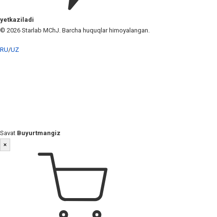
yetkaziladi
© 2026 Starlab MChJ. Barcha huquqlar himoyalangan.
RU
/
UZ
Savat
Buyurtmangiz
×