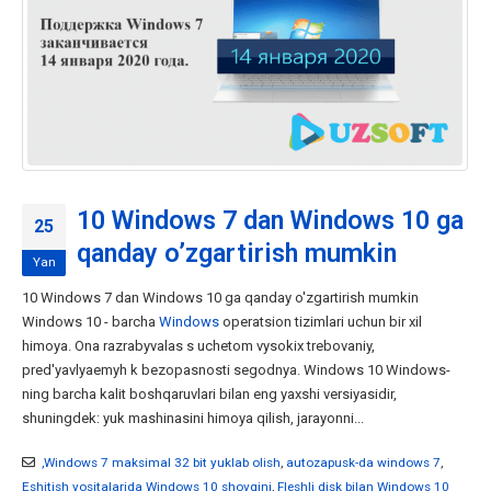
10 Windows 7 dan Windows 10 ga
25
qanday o’zgartirish mumkin
Yan
10 Windows 7 dan Windows 10 ga qanday o'zgartirish mumkin
Windows 10 - barcha
Windows
operatsion tizimlari uchun bir xil
himoya. Ona razrabyvalas s uchetom vysokix trebovaniy,
pred'yavlyaemyh k bezopasnosti segodnya. Windows 10 Windows-
ning barcha kalit boshqaruvlari bilan eng yaxshi versiyasidir,
shuningdek: yuk mashinasini himoya qilish, jarayonni...
,Windows 7 maksimal 32 bit yuklab olish
,
autozapusk-da windows 7
,
Eshitish vositalarida Windows 10 shovqini
,
Fleshli disk bilan Windows 10