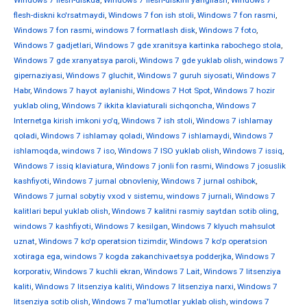
Windows 7 flesh-diskda
,
Windows 7 flesh-diskini yangilash
,
Windows 7
flesh-diskni ko'rsatmaydi
,
Windows 7 fon ish stoli
,
Windows 7 fon rasmi
,
Windows 7 fon rasmi
,
windows 7 formatlash disk
,
Windows 7 foto
,
Windows 7 gadjetlari
,
Windows 7 gde xranitsya kartinka rabochego stola
,
Windows 7 gde xranyatsya paroli
,
Windows 7 gde yuklab olish
,
windows 7
gipernaziyasi
,
Windows 7 gluchit
,
Windows 7 guruh siyosati
,
Windows 7
Habr
,
Windows 7 hayot aylanishi
,
Windows 7 Hot Spot
,
Windows 7 hozir
yuklab oling
,
Windows 7 ikkita klaviaturali sichqoncha
,
Windows 7
Internetga kirish imkoni yo'q
,
Windows 7 ish stoli
,
Windows 7 ishlamay
qoladi
,
Windows 7 ishlamay qoladi
,
Windows 7 ishlamaydi
,
Windows 7
ishlamoqda
,
windows 7 iso
,
Windows 7 ISO yuklab olish
,
Windows 7 issiq
,
Windows 7 issiq klaviatura
,
Windows 7 jonli fon rasmi
,
Windows 7 josuslik
kashfiyoti
,
Windows 7 jurnal obnovleniy
,
Windows 7 jurnal oshibok
,
Windows 7 jurnal sobytiy vxod v sistemu
,
windows 7 jurnali
,
Windows 7
kalitlari bepul yuklab olish
,
Windows 7 kalitni rasmiy saytdan sotib oling
,
windows 7 kashfiyoti
,
Windows 7 kesilgan
,
Windows 7 klyuch mahsulot
uznat
,
Windows 7 ko'p operatsion tizimdir
,
Windows 7 ko'p operatsion
xotiraga ega
,
windows 7 kogda zakanchivaetsya podderjka
,
Windows 7
korporativ
,
Windows 7 kuchli ekran
,
Windows 7 Lait
,
Windows 7 litsenziya
kaliti
,
Windows 7 litsenziya kaliti
,
Windows 7 litsenziya narxi
,
Windows 7
litsenziya sotib olish
,
Windows 7 ma'lumotlar yuklab olish
,
windows 7