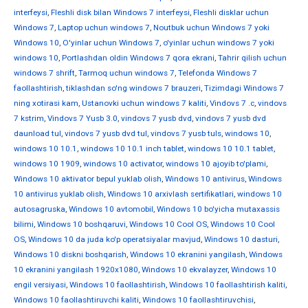
interfeysi
,
Fleshli disk bilan Windows 7 interfeysi
,
Fleshli disklar uchun
Windows 7
,
Laptop uchun windows 7
,
Noutbuk uchun Windows 7 yoki
Windows 10
,
O'yinlar uchun Windows 7
,
o'yinlar uchun windows 7 yoki
windows 10
,
Portlashdan oldin Windows 7 qora ekrani
,
Tahrir qilish uchun
windows 7 shrift
,
Tarmoq uchun windows 7
,
Telefonda Windows 7
faollashtirish
,
tiklashdan so'ng windows 7 brauzeri
,
Tizimdagi Windows 7
ning xotirasi kam
,
Ustanovki uchun windows 7 kaliti
,
Vindovs 7 .c
,
vindovs
7 kstrim
,
Vindovs 7 Yusb 3.0
,
vindovs 7 yusb dvd
,
vindovs 7 yusb dvd
daunload tul
,
vindovs 7 yusb dvd tul
,
vindovs 7 yusb tuls
,
windows 10
,
windows 10 10.1
,
windows 10 10.1 inch tablet
,
windows 10 10.1 tablet
,
windows 10 1909
,
windows 10 activator
,
windows 10 ajoyib to'plami
,
Windows 10 aktivator bepul yuklab olish
,
Windows 10 antivirus
,
Windows
10 antivirus yuklab olish
,
Windows 10 arxivlash sertifikatlari
,
windows 10
autosagruska
,
Windows 10 avtomobil
,
Windows 10 bo'yicha mutaxassis
bilimi
,
Windows 10 boshqaruvi
,
Windows 10 Cool OS
,
Windows 10 Cool
OS
,
Windows 10 da juda ko'p operatsiyalar mavjud
,
Windows 10 dasturi
,
Windows 10 diskni boshqarish
,
Windows 10 ekranini yangilash
,
Windows
10 ekranini yangilash 1920x1080
,
Windows 10 ekvalayzer
,
Windows 10
engil versiyasi
,
Windows 10 faollashtirish
,
Windows 10 faollashtirish kaliti
,
Windows 10 faollashtiruvchi kaliti
,
Windows 10 faollashtiruvchisi
,