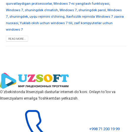
quvvatlaydigan protsessorlar
,
Windows 7-ni yangilash funktsiyasi
,
Windows 7, shuningdek o'rnatish
,
Windows 7, shuningdek parol
,
Windows
7, shuningdek, uyqu rejimini o'chiring
,
Xavfsizlik rejimida Windows 7 zaxira
nusxasi
,
Yuklab olish uchun windows 7 tili
,
zaif kompyuterlar uchun
windows 7
READ MORE...
Oʻzbekistonda litsenziyali dasturlar internet-doʻkoni. Onlayn toʻlov va
litsenziyalarni emailga Toshkentdan yetkazish.
+998 71 200 19 99