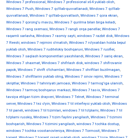
Windows 7 professional
,
Windows 7 professional x64 yuklab olish
,
Windows 7 Push
,
Windows 7 qo'llab-quvvatlanadi
,
Windows 7 qo'llab-
quvvatlanadi
,
Windows 7 qo'llab-quvvatlash
,
Windows 7 qora ekran
,
Windows 7 qorong'u mavzu
,
Windows 7 qurilma bilan birga keladi
,
Windows 7 rang sxemasi
,
Windows 7 rangli orqa panellar
,
Windows 7
raqamli sarlavha
,
Windows 7 rasmiy sayti
,
windows 7 razbit disk
,
Windows
7 Reestr
,
windows 7 rejimini o'rnatish
,
Windows 7 ro'yxatdan holda bepul
yuklab olish
,
Windows 7 ruditelskiy boshqaruvi
,
Windows 7 rusifier
,
Windows 7 saqlash komponentlari yaxshilandi
,
Windows 7 sariq ekran
,
Windows 7 shaxmat
,
Windows 7 shifrlash disk
,
windows 7 shifrovanie
papok
,
Windows 7 shrift o'lchamlari
,
Windows 7 shriftlari buzilmagan
,
Windows 7 shriftlarini yuklab oling
,
Windows 7 sinov rejimi
,
Windows 7
skriptlar
,
Windows 7 tahririyati jamoasi
,
Windows 7 tarmog'iga ulanish
,
Windows 7 tarmoq boshqaruv markazi
,
Windows 7 tas-ix
,
Windows 7
tavsiya etilgan tizim drayveri
,
Windows 7 Telnet
,
Windows 7 terminal
server
,
Windows 7 tez o'yin
,
Windows 7 til interfeysi yuklab olish
,
Windows
7 til paneli
,
windows 7 til tizimlari
,
windows 7 til to'plami
,
Windows 7 til
to'plami russkiy
,
Windows 7 tizim faylini yangilash
,
Windows 7 tizimini
boshqarish
,
Windows 7 tizimini yangilash
,
windows 7 tochka dostup
,
windows 7 tochka vosstanovleniya
,
Windows 7 Tormosit
,
Windows 7
torrent
,
Windows 7 torrent orqali yuklab olish
,
windows 7 toza
,
Windows 7