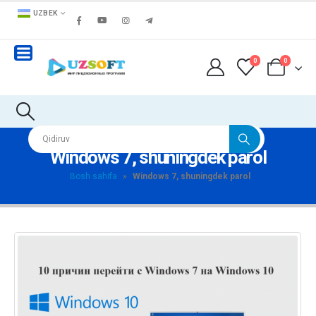
UZBEK
0
0
Windows 7, shuningdek parol
Bosh sahifa
»
Windows 7, shuningdek parol