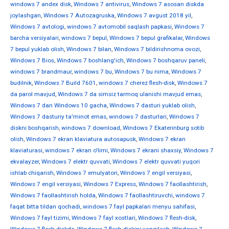
windows 7 andex disk
,
Windows 7 antivirus
,
Windows 7 asosan diskda
joylashgan
,
Windows 7 Autozagruska
,
Windows 7 avgust 2018 yil
,
Windows 7 avtologi
,
windows 7 avtomobil saqlash papkasi
,
Windows 7
barcha versiyalari
,
windows 7 bepul
,
Windows 7 bepul grafikalar
,
Windows
7 bepul yuklab olish
,
Windows 7 bilan
,
Windows 7 bildirishnoma ovozi
,
Windows 7 Bios
,
Windows 7 boshlang'ich
,
Windows 7 boshqaruv paneli
,
windows 7 brandmaur
,
windows 7 bu
,
Windows 7 bu nima
,
Windows 7
budilnik
,
Windows 7 Build 7601
,
windows 7 cherez flesh-disk
,
Windows 7
da parol mavjud
,
Windows 7 da simsiz tarmoq ulanishi mavjud emas
,
Windows 7 dan Windows 10 gacha
,
Windows 7 dasturi yuklab olish
,
Windows 7 dasturiy ta'minot emas
,
windows 7 dasturlari
,
Windows 7
diskni boshqarish
,
windows 7 download
,
Windows 7 Ekaterinburg sotib
olish
,
Windows 7 ekran klaviatura autosapusk
,
Windows 7 ekran
klaviaturasi
,
windows 7 ekran o'limi
,
Windows 7 ekrani shaxsiy
,
Windows 7
ekvalayzer
,
Windows 7 elektr quvvati
,
Windows 7 elektr quvvati yuqori
ishlab chiqarish
,
Windows 7 emulyatori
,
Windows 7 engil versiyasi
,
Windows 7 engil versiyasi
,
Windows 7 Express
,
Windows 7 faollashtirish
,
Windows 7 faollashtirish holda
,
Windows 7 faollashtiruvchi
,
windows 7
faqat bitta tildan qochadi
,
windows 7 fayl papkalari menyu sahifasi
,
Windows 7 fayl tizimi
,
Windows 7 fayl xostlari
,
Windows 7 flesh-disk
,