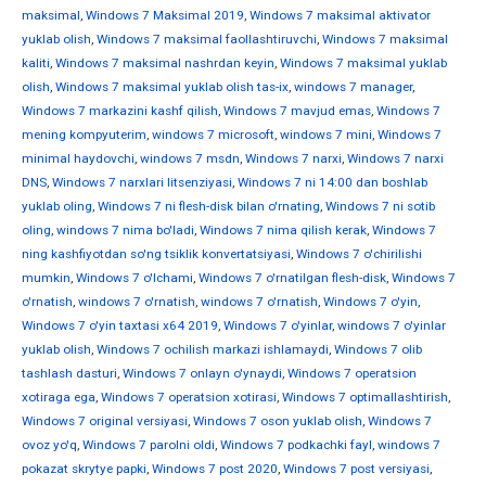
maksimal
,
Windows 7 Maksimal 2019
,
Windows 7 maksimal aktivator
yuklab olish
,
Windows 7 maksimal faollashtiruvchi
,
Windows 7 maksimal
kaliti
,
Windows 7 maksimal nashrdan keyin
,
Windows 7 maksimal yuklab
olish
,
Windows 7 maksimal yuklab olish tas-ix
,
windows 7 manager
,
Windows 7 markazini kashf qilish
,
Windows 7 mavjud emas
,
Windows 7
mening kompyuterim
,
windows 7 microsoft
,
windows 7 mini
,
Windows 7
minimal haydovchi
,
windows 7 msdn
,
Windows 7 narxi
,
Windows 7 narxi
DNS
,
Windows 7 narxlari litsenziyasi
,
Windows 7 ni 14:00 dan boshlab
yuklab oling
,
Windows 7 ni flesh-disk bilan o'rnating
,
Windows 7 ni sotib
oling
,
windows 7 nima bo'ladi
,
Windows 7 nima qilish kerak
,
Windows 7
ning kashfiyotdan so'ng tsiklik konvertatsiyasi
,
Windows 7 o'chirilishi
mumkin
,
Windows 7 o'lchami
,
Windows 7 o'rnatilgan flesh-disk
,
Windows 7
o'rnatish
,
windows 7 o'rnatish
,
windows 7 o'rnatish
,
Windows 7 o'yin
,
Windows 7 o'yin taxtasi x64 2019
,
Windows 7 o'yinlar
,
windows 7 o'yinlar
yuklab olish
,
Windows 7 ochilish markazi ishlamaydi
,
Windows 7 olib
tashlash dasturi
,
Windows 7 onlayn o'ynaydi
,
Windows 7 operatsion
xotiraga ega
,
Windows 7 operatsion xotirasi
,
Windows 7 optimallashtirish
,
Windows 7 original versiyasi
,
Windows 7 oson yuklab olish
,
Windows 7
ovoz yo'q
,
Windows 7 parolni oldi
,
Windows 7 podkachki fayl
,
windows 7
pokazat skrytye papki
,
Windows 7 post 2020
,
Windows 7 post versiyasi
,