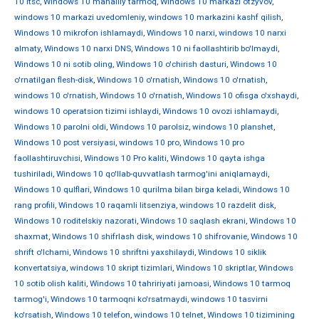
10 ltsc
,
Windows 10 mahalliy tarmoq
,
Windows 10 markazi otzyvov
,
windows 10 markazi uvedomleniy
,
windows 10 markazini kashf qilish
,
Windows 10 mikrofon ishlamaydi
,
Windows 10 narxi
,
windows 10 narxi
almaty
,
Windows 10 narxi DNS
,
Windows 10 ni faollashtirib bo'lmaydi
,
Windows 10 ni sotib oling
,
Windows 10 o'chirish dasturi
,
Windows 10
o'rnatilgan flesh-disk
,
Windows 10 o'rnatish
,
Windows 10 o'rnatish
,
windows 10 o'rnatish
,
Windows 10 o'rnatish
,
Windows 10 ofisga o'xshaydi
,
windows 10 operatsion tizimi ishlaydi
,
Windows 10 ovozi ishlamaydi
,
Windows 10 parolni oldi
,
Windows 10 parolsiz
,
windows 10 planshet
,
Windows 10 post versiyasi
,
windows 10 pro
,
Windows 10 pro
faollashtiruvchisi
,
Windows 10 Pro kaliti
,
Windows 10 qayta ishga
tushiriladi
,
Windows 10 qo'llab-quvvatlash tarmog'ini aniqlamaydi
,
Windows 10 qulflari
,
Windows 10 qurilma bilan birga keladi
,
Windows 10
rang profili
,
Windows 10 raqamli litsenziya
,
windows 10 razdelit disk
,
Windows 10 roditelskiy nazorati
,
Windows 10 saqlash ekrani
,
Windows 10
shaxmat
,
Windows 10 shifrlash disk
,
windows 10 shifrovanie
,
Windows 10
shrift o'lchami
,
Windows 10 shriftni yaxshilaydi
,
Windows 10 siklik
konvertatsiya
,
windows 10 skript tizimlari
,
Windows 10 skriptlar
,
Windows
10 sotib olish kaliti
,
Windows 10 tahririyati jamoasi
,
Windows 10 tarmoq
tarmog'i
,
Windows 10 tarmoqni ko'rsatmaydi
,
windows 10 tasvirni
ko'rsatish
,
Windows 10 telefon
,
windows 10 telnet
,
Windows 10 tizimining