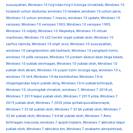
xususiyatlari
,
Windows 10 to'g'ridan-to'g'ri tizimga o'rnatiladi
,
Windows 10
tozalash uchun dasturlar
,
windows 10 tweaker
,
windows 10 uchun parol
,
Windows 10 uchun windows 7 mavzu
,
windows 10 update
,
Windows 10
versiyasi
,
Windows 10 versiyasi 1903
,
Windows 10 versiyasi 1909
,
Windows 10 vidjety
,
Windows 10 Vikipediya
,
Windows 10 virtual
mashinasi
,
Windows 10 x32 torrent orqali yuklab olish
,
Windows 10
xavfsiz rejimda
,
Windows 10 xripit ovoz
,
Windows 10 xususiyatlari
,
windows 10 yangilanishini olib tashlash
,
Windows 10 yangilash tizimi
,
windows 10 yillik versiyasi
,
Windows 10 yordam dasturi bilan birga keladi
,
Windows 10 yuklab olinmagan
,
Windows 10 yuklab olish
,
Windows 10
yuklab olish ekrani
,
Windows 10 yuqori tizim ovoziga ega
,
windows 10 х
,
windows 10 х64
,
Windows 10-da kechikishlar
,
Windows 10-ni
chiqarilgandan keyin yuklab oling
,
Windows 10-ni yuklab bo'lmaydi
,
Windows 10, shuningdek o'rnatish
,
windows 7
,
Windows 7 2018 yil
,
Windows 7 2019 bepul yuklab olish
,
Windows 7 2019 yilda
,
Windows 7
2019 yuklab olish
,
Windows 7 2020 yilda qo'llab-quvvatlanmaydi
,
Windows 7 32 bit yuklab olish
,
Windows 7 32 bit yuklab olish
,
Windows 7
32 bit yuklab olish
,
Windows 7 64 bit yuklab olish
,
Windows 7 Aero
bo'lmagan mavzular
,
windows 7 ajoyib to'plami
,
Windows 7 aktivator bepul
yuklab olish
,
Windows 7 aktivator km
,
Windows 7 anakartni almashtiradi
,