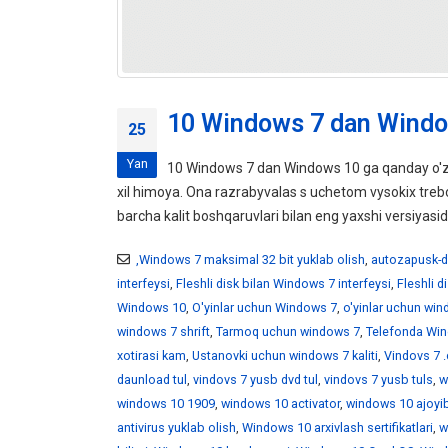
10 Windows 7 dan Windo
25
Yan
10 Windows 7 dan Windows 10 ga qanday o'z
xil himoya. Ona razrabyvalas s uchetom vysokix tr
barcha kalit boshqaruvlari bilan eng yaxshi versiyasid
,Windows 7 maksimal 32 bit yuklab olish
,
autozapusk-d
interfeysi
,
Fleshli disk bilan Windows 7 interfeysi
,
Fleshli 
Windows 10
,
O'yinlar uchun Windows 7
,
o'yinlar uchun wi
windows 7 shrift
,
Tarmoq uchun windows 7
,
Telefonda Win
xotirasi kam
,
Ustanovki uchun windows 7 kaliti
,
Vindovs 7 .
daunload tul
,
vindovs 7 yusb dvd tul
,
vindovs 7 yusb tuls
,
w
windows 10 1909
,
windows 10 activator
,
windows 10 ajoyib
antivirus yuklab olish
,
Windows 10 arxivlash sertifikatlari
,
w