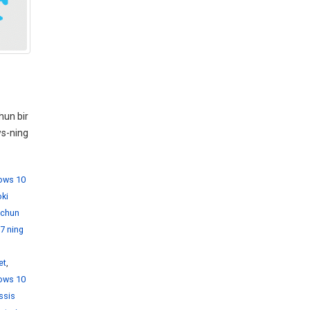
hun bir
ws-ning
dows 10
ki
 uchun
7 ning
et
,
ows 10
ssis