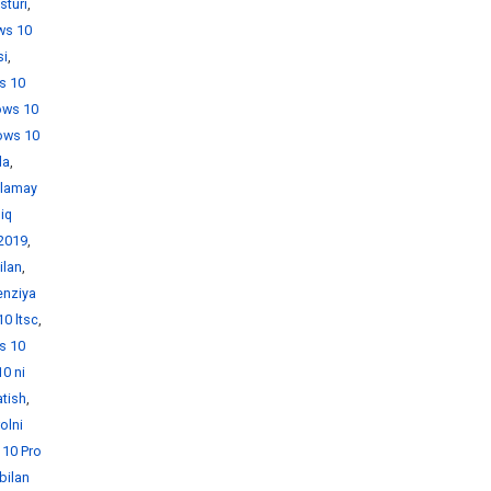
sturi
,
ws 10
si
,
s 10
ows 10
ows 10
da
,
hlamay
iq
 2019
,
ilan
,
enziya
0 ltsc
,
s 10
0 ni
atish
,
olni
10 Pro
bilan