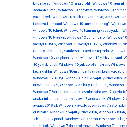
birga keladi
,
Windows 10 rang profili
,
Windows 10 raqamli l
saqlash ekrani
,
Windows 10 shaxmat
,
Windows 10 shifrlas
yaxshilaydi
,
Windows 10 siklik konvertatsiya
,
windows 10 skr
tahririyati jamoasi
,
Windows 10 tarmoq tarmog'i
,
Windows 
windows 10 telnet
,
Windows 10 tizimining xususiyatlari
,
Win
windows 10 tweaker
,
windows 10 uchun parol
,
Windows 10
versiyasi 1903
,
Windows 10 versiyasi 1909
,
Windows 10 vid
orqali yuklab olish
,
Windows 10 xavfsiz rejimda
,
Windows 1
Windows 10 yangilash tizimi
,
windows 10 yillik versiyasi
,
Wi
10 yuklab olish
,
Windows 10 yuklab olish ekrani
,
Windows 1
kechikishlar
,
Windows 10-ni chiqarilgandan keyin yuklab ol
Windows 7 2018 yil
,
Windows 7 2019 bepul yuklab olish
,
W
quvvatlanmaydi
,
Windows 7 32 bit yuklab olish
,
Windows 7 
Windows 7 Aero bo'lmagan mavzular
,
windows 7 ajoyib to
anakartni almashtiradi
,
windows 7 andex disk
,
Windows 7 a
avgust 2018 yil
,
Windows 7 avtologi
,
windows 7 avtomobil 
grafikalar
,
Windows 7 bepul yuklab olish
,
Windows 7 bilan
,
7 boshqaruv paneli
,
windows 7 brandmaur
,
windows 7 bu
,
flesh-disk
,
Windows 7 da parol mavjud
,
Windows 7 da sims