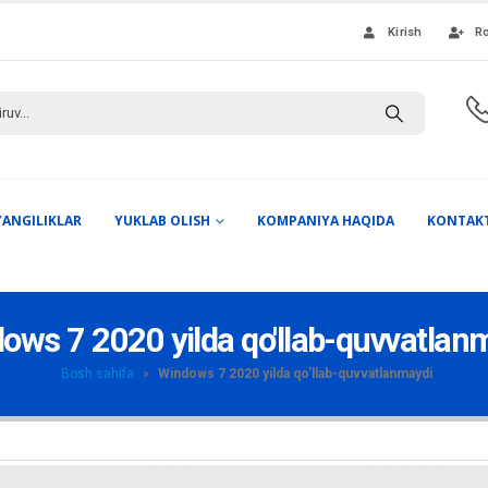
Kirish
Ro
YANGILIKLAR
YUKLAB OLISH
KOMPANIYA HAQIDA
KONTAK
ows 7 2020 yilda qo'llab-quvvatlan
Bosh sahifa
»
Windows 7 2020 yilda qo'llab-quvvatlanmaydi