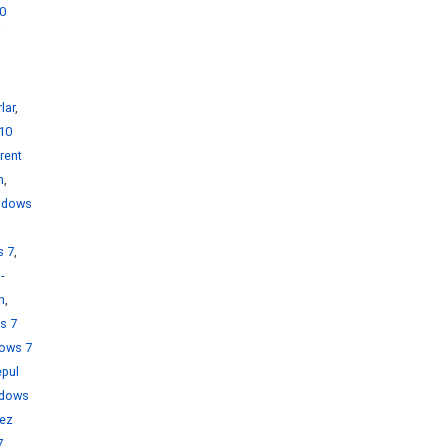
0
i
lar
,
10
rent
h
,
ndows
s 7
,
-
h
,
s 7
ows 7
pul
dows
rez
7