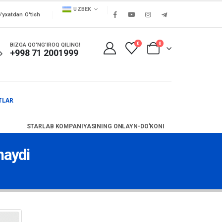
UZBEK
'yxatdan O'tish
0
0
BIZGA QO'NG'IROQ QILING!
+998 71 2001999
TLAR
STARLAB KOMPANIYASINING ONLAYN-DO'KONI
maydi