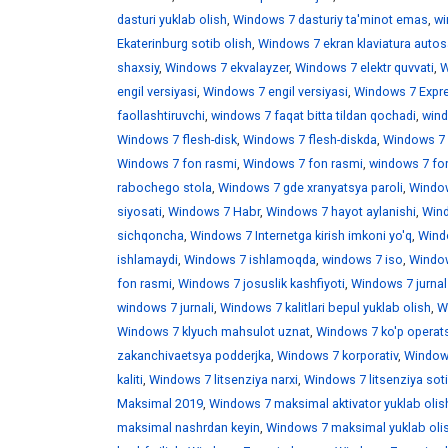
dasturi yuklab olish
,
Windows 7 dasturiy ta'minot emas
,
wi
Ekaterinburg sotib olish
,
Windows 7 ekran klaviatura auto
shaxsiy
,
Windows 7 ekvalayzer
,
Windows 7 elektr quvvati
,
W
engil versiyasi
,
Windows 7 engil versiyasi
,
Windows 7 Expr
faollashtiruvchi
,
windows 7 faqat bitta tildan qochadi
,
wind
Windows 7 flesh-disk
,
Windows 7 flesh-diskda
,
Windows 7 f
Windows 7 fon rasmi
,
Windows 7 fon rasmi
,
windows 7 fo
rabochego stola
,
Windows 7 gde xranyatsya paroli
,
Window
siyosati
,
Windows 7 Habr
,
Windows 7 hayot aylanishi
,
Wind
sichqoncha
,
Windows 7 Internetga kirish imkoni yo'q
,
Windo
ishlamaydi
,
Windows 7 ishlamoqda
,
windows 7 iso
,
Window
fon rasmi
,
Windows 7 josuslik kashfiyoti
,
Windows 7 jurnal
windows 7 jurnali
,
Windows 7 kalitlari bepul yuklab olish
,
W
Windows 7 klyuch mahsulot uznat
,
Windows 7 ko'p operats
zakanchivaetsya podderjka
,
Windows 7 korporativ
,
Windows
kaliti
,
Windows 7 litsenziya narxi
,
Windows 7 litsenziya soti
Maksimal 2019
,
Windows 7 maksimal aktivator yuklab olis
maksimal nashrdan keyin
,
Windows 7 maksimal yuklab oli