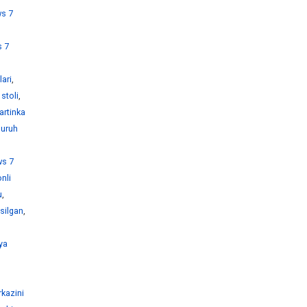
s 7
 7
ari
,
stoli
,
artinka
guruh
s 7
nli
u
,
silgan
,
ya
kazini