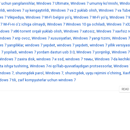
 uchun yangilanishlar
,
Windows 7 Ultimate
,
Windows 7 umumiy ko'rinishi
,
Windo
ildi
,
windows 7 uy kengaytirildi
,
Windows 7 va 2 yuklab olish
,
Windows 7 va Tub
s 7 Vikipediya
,
Windows 7 Wi-Fi belgisi yo'q
,
Windows 7 Wi-Fi yo'q
,
Windows 7 Wi
 Wi-Fi-ni o'z ichiga olmaydi
,
Windows 7 Windows 10 ga ochiladi
,
Windows 7 x3
dows 7 x86 torrent orqali yuklab olish
,
Windows 7 xatosiz
,
Windows 7 xavfsiz r
ndows 7 xrip ovoz
,
Windows 7 xususiyatlari
,
Windows 7 yangi tizimi
,
Windows 7
 7 yangiliklar
,
windows 7 yepdeit
,
windows 7 yepdeiti
,
windows 7 yillik versiyas
7 yopiladi
,
windows 7 yordam dasturi usb 3.0
,
Windows 7 yorqinligi
,
Windows 7
indows 7 zaxira disk
,
windows 7 и ssd
,
windows 7 темы
,
Windows 7-da kechiki
a ishga tushiring
,
Windows 7-ni qo'llab-quvvatlaydigan protsessorlar
,
Windows 7
ndows 7, shuningdek parol
,
Windows 7, shuningdek, uyqu rejimini o'chiring
,
Xavf
ows 7 tili
,
zaif kompyuterlar uchun windows 7
READ 