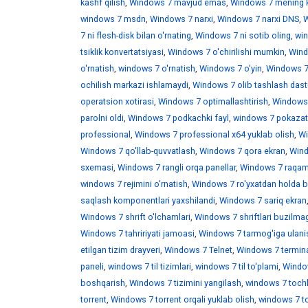
kashf qilish
,
Windows 7 mavjud emas
,
Windows 7 mening 
windows 7 msdn
,
Windows 7 narxi
,
Windows 7 narxi DNS
,
W
7 ni flesh-disk bilan o'rnating
,
Windows 7 ni sotib oling
,
win
tsiklik konvertatsiyasi
,
Windows 7 o'chirilishi mumkin
,
Wind
o'rnatish
,
windows 7 o'rnatish
,
Windows 7 o'yin
,
Windows 7 
ochilish markazi ishlamaydi
,
Windows 7 olib tashlash dast
operatsion xotirasi
,
Windows 7 optimallashtirish
,
Windows 7
parolni oldi
,
Windows 7 podkachki fayl
,
windows 7 pokazat 
professional
,
Windows 7 professional x64 yuklab olish
,
Wi
Windows 7 qo'llab-quvvatlash
,
Windows 7 qora ekran
,
Wind
sxemasi
,
Windows 7 rangli orqa panellar
,
Windows 7 raqaml
windows 7 rejimini o'rnatish
,
Windows 7 ro'yxatdan holda b
saqlash komponentlari yaxshilandi
,
Windows 7 sariq ekran
Windows 7 shrift o'lchamlari
,
Windows 7 shriftlari buzilma
Windows 7 tahririyati jamoasi
,
Windows 7 tarmog'iga ulani
etilgan tizim drayveri
,
Windows 7 Telnet
,
Windows 7 termina
paneli
,
windows 7 til tizimlari
,
windows 7 til to'plami
,
Window
boshqarish
,
Windows 7 tizimini yangilash
,
windows 7 toch
torrent
,
Windows 7 torrent orqali yuklab olish
,
windows 7 t