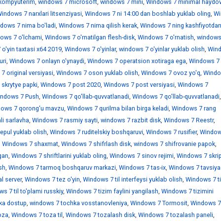
kompyuterim
,
windows 7 microsoft
,
windows 7 mini
,
Windows 7 minimal haydov
indows 7 narxlari litsenziyasi
,
Windows 7 ni 14:00 dan boshlab yuklab oling
,
Wi
dows 7 nima bo'ladi
,
Windows 7 nima qilish kerak
,
Windows 7 ning kashfiyotdan
ows 7 o'lchami
,
Windows 7 o'rnatilgan flesh-disk
,
Windows 7 o'rnatish
,
windows
o'yin taxtasi x64 2019
,
Windows 7 o'yinlar
,
windows 7 o'yinlar yuklab olish
,
Win
uri
,
Windows 7 onlayn o'ynaydi
,
Windows 7 operatsion xotiraga ega
,
Windows 7
 original versiyasi
,
Windows 7 oson yuklab olish
,
Windows 7 ovoz yo'q
,
Windo
skrytye papki
,
Windows 7 post 2020
,
Windows 7 post versiyasi
,
Windows 7
ndows 7 Push
,
Windows 7 qo'llab-quvvatlanadi
,
Windows 7 qo'llab-quvvatlanadi
,
ows 7 qorong'u mavzu
,
Windows 7 qurilma bilan birga keladi
,
Windows 7 rang
i sarlavha
,
Windows 7 rasmiy sayti
,
windows 7 razbit disk
,
Windows 7 Reestr
,
epul yuklab olish
,
Windows 7 ruditelskiy boshqaruvi
,
Windows 7 rusifier
,
Window
,
Windows 7 shaxmat
,
Windows 7 shifrlash disk
,
windows 7 shifrovanie papok
,
gan
,
Windows 7 shriftlarini yuklab oling
,
Windows 7 sinov rejimi
,
Windows 7 skrip
sh
,
Windows 7 tarmoq boshqaruv markazi
,
Windows 7 tas-ix
,
Windows 7 tavsiya
l server
,
Windows 7 tez o'yin
,
Windows 7 til interfeysi yuklab olish
,
Windows 7 ti
s 7 til to'plami russkiy
,
Windows 7 tizim faylini yangilash
,
Windows 7 tizimini
ka dostup
,
windows 7 tochka vosstanovleniya
,
Windows 7 Tormosit
,
Windows 7
oza
,
Windows 7 toza til
,
Windows 7 tozalash disk
,
Windows 7 tozalash paneli
,