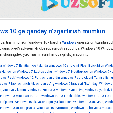
ws 10 ga qanday o’zgartirish mumkin
gartirish mumkin Windows 10 - barcha
Windows
operatsion tizimlari uc
ebovaniy, pred'yavlyaemyh k bezopasnosti segodnya. Windows 10 Windo
ir, shuningdek: yuk mashinasini himoya qilish, jarayonni...
a windows 7
,
Eshitish vositalarida Windows 10 shovqini
,
Fleshli disk bilan Win
disklar uchun Windows 7
,
Laptop uchun windows 7
,
Noutbuk uchun Windows 7 yo
ndows 7 yoki windows 10
,
Portlashdan oldin Windows 7 qora ekrani
,
Tahrir qilish
dows 7 faollashtirish
,
tiklashdan so'ng windows 7 brauzeri
,
Tizimdagi Windows 
c
,
vindovs 7 kstrim
,
Vindovs 7 Yusb 3.0
,
vindovs 7 yusb dvd
,
vindovs 7 yusb dvd
indows 10
,
windows 10 10.1
,
windows 10 10.1 inch tablet
,
windows 10 10.1 tabl
 to'plami
,
Windows 10 aktivator bepul yuklab olish
,
Windows 10 antivirus
,
Wind
indows 10 autosagruska
,
Windows 10 avtomobil
,
Windows 10 bo'yicha mutaxa