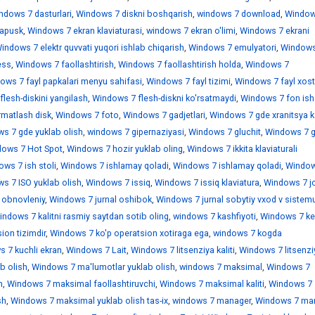
ndows 7 dasturlari
,
Windows 7 diskni boshqarish
,
windows 7 download
,
Window
sapusk
,
Windows 7 ekran klaviaturasi
,
windows 7 ekran o'limi
,
Windows 7 ekrani
indows 7 elektr quvvati yuqori ishlab chiqarish
,
Windows 7 emulyatori
,
Windows
ess
,
Windows 7 faollashtirish
,
Windows 7 faollashtirish holda
,
Windows 7
ows 7 fayl papkalari menyu sahifasi
,
Windows 7 fayl tizimi
,
Windows 7 fayl xostl
lesh-diskini yangilash
,
Windows 7 flesh-diskni ko'rsatmaydi
,
Windows 7 fon ish 
rmatlash disk
,
Windows 7 foto
,
Windows 7 gadjetlari
,
Windows 7 gde xranitsya k
s 7 gde yuklab olish
,
windows 7 gipernaziyasi
,
Windows 7 gluchit
,
Windows 7 
ows 7 Hot Spot
,
Windows 7 hozir yuklab oling
,
Windows 7 ikkita klaviaturali
ws 7 ish stoli
,
Windows 7 ishlamay qoladi
,
Windows 7 ishlamay qoladi
,
Window
s 7 ISO yuklab olish
,
Windows 7 issiq
,
Windows 7 issiq klaviatura
,
Windows 7 jo
 obnovleniy
,
Windows 7 jurnal oshibok
,
Windows 7 jurnal sobytiy vxod v sistem
indows 7 kalitni rasmiy saytdan sotib oling
,
windows 7 kashfiyoti
,
Windows 7 ke
ion tizimdir
,
Windows 7 ko'p operatsion xotiraga ega
,
windows 7 kogda
 7 kuchli ekran
,
Windows 7 Lait
,
Windows 7 litsenziya kaliti
,
Windows 7 litsenzi
b olish
,
Windows 7 ma'lumotlar yuklab olish
,
windows 7 maksimal
,
Windows 7
h
,
Windows 7 maksimal faollashtiruvchi
,
Windows 7 maksimal kaliti
,
Windows 7
sh
,
Windows 7 maksimal yuklab olish tas-ix
,
windows 7 manager
,
Windows 7 mar