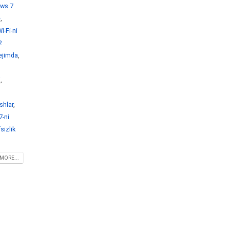
ws 7
e
,
-Fi-ni
2
ejimda
,
i
,
shlar
,
-ni
sizlik
MORE...