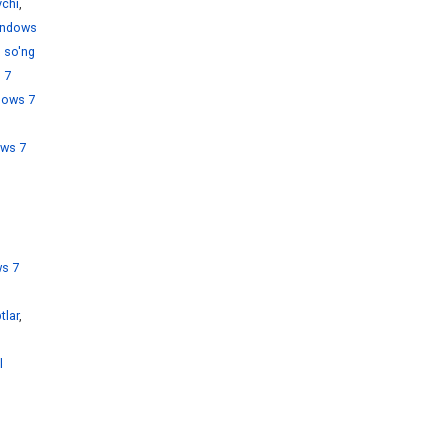
chi
,
ndows
 so'ng
 7
dows 7
ws 7
s 7
tlar
,
l