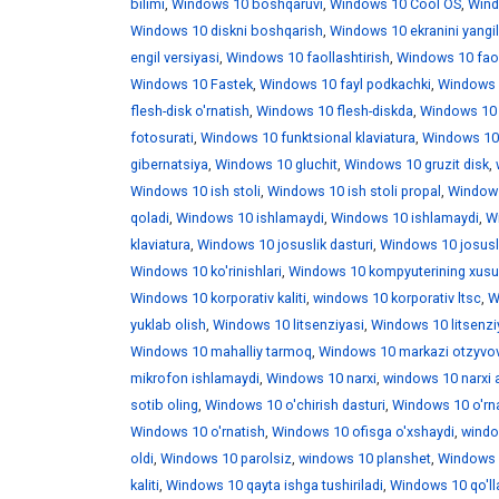
bilimi
,
Windows 10 boshqaruvi
,
Windows 10 Cool OS
,
Wind
Windows 10 diskni boshqarish
,
Windows 10 ekranini yangi
engil versiyasi
,
Windows 10 faollashtirish
,
Windows 10 faoll
Windows 10 Fastek
,
Windows 10 fayl podkachki
,
Windows 1
flesh-disk o'rnatish
,
Windows 10 flesh-diskda
,
Windows 10 f
fotosurati
,
Windows 10 funktsional klaviatura
,
Windows 10 
gibernatsiya
,
Windows 10 gluchit
,
Windows 10 gruzit disk
,
Windows 10 ish stoli
,
Windows 10 ish stoli propal
,
Windows 
qoladi
,
Windows 10 ishlamaydi
,
Windows 10 ishlamaydi
,
W
klaviatura
,
Windows 10 josuslik dasturi
,
Windows 10 josusli
Windows 10 ko'rinishlari
,
Windows 10 kompyuterining xusus
Windows 10 korporativ kaliti
,
windows 10 korporativ ltsc
,
W
yuklab olish
,
Windows 10 litsenziyasi
,
Windows 10 litsenzi
Windows 10 mahalliy tarmoq
,
Windows 10 markazi otzyvo
mikrofon ishlamaydi
,
Windows 10 narxi
,
windows 10 narxi 
sotib oling
,
Windows 10 o'chirish dasturi
,
Windows 10 o'rna
Windows 10 o'rnatish
,
Windows 10 ofisga o'xshaydi
,
windo
oldi
,
Windows 10 parolsiz
,
windows 10 planshet
,
Windows 1
kaliti
,
Windows 10 qayta ishga tushiriladi
,
Windows 10 qo'll