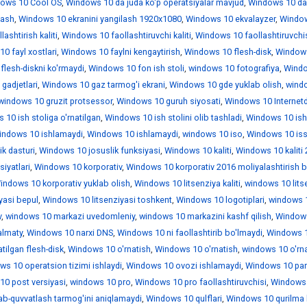
ows 10 Cool OS
,
Windows 10 da juda ko'p operatsiyalar mavjud
,
Windows 10 da
lash
,
Windows 10 ekranini yangilash 1920x1080
,
Windows 10 ekvalayzer
,
Windo
ashtirish kaliti
,
Windows 10 faollashtiruvchi kaliti
,
Windows 10 faollashtiruvchi
0 fayl xostlari
,
Windows 10 faylni kengaytirish
,
Windows 10 flesh-disk
,
Window
lesh-diskni ko'rmaydi
,
Windows 10 fon ish stoli
,
windows 10 fotografiya
,
Wind
gadjetlari
,
Windows 10 gaz tarmog'i ekrani
,
Windows 10 gde yuklab olish
,
wind
windows 10 gruzit protsessor
,
Windows 10 guruh siyosati
,
Windows 10 Internet
10 ish stoliga o'rnatilgan
,
Windows 10 ish stolini olib tashladi
,
Windows 10 is
indows 10 ishlamaydi
,
Windows 10 ishlamaydi
,
windows 10 iso
,
Windows 10 iss
k dasturi
,
Windows 10 josuslik funksiyasi
,
Windows 10 kaliti
,
Windows 10 kaliti
iyatlari
,
Windows 10 korporativ
,
Windows 10 korporativ 2016 moliyalashtirish b
indows 10 korporativ yuklab olish
,
Windows 10 litsenziya kaliti
,
windows 10 lits
yasi bepul
,
Windows 10 litsenziyasi toshkent
,
Windows 10 logotiplari
,
windows 1
v
,
windows 10 markazi uvedomleniy
,
windows 10 markazini kashf qilish
,
Window
almaty
,
Windows 10 narxi DNS
,
Windows 10 ni faollashtirib bo'lmaydi
,
Windows 1
tilgan flesh-disk
,
Windows 10 o'rnatish
,
Windows 10 o'rnatish
,
windows 10 o'rn
ws 10 operatsion tizimi ishlaydi
,
Windows 10 ovozi ishlamaydi
,
Windows 10 par
0 post versiyasi
,
windows 10 pro
,
Windows 10 pro faollashtiruvchisi
,
Windows 
ab-quvvatlash tarmog'ini aniqlamaydi
,
Windows 10 qulflari
,
Windows 10 qurilma 