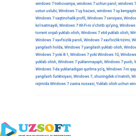
windows 7 trebovaniya
,
windows 7 uchun parol
,
windows 7
ustun uslubi
,
Windows 7 uy bazasi
,
windows 7 uy kengaytir
Windows 7 vaqtinchalik profil
,
Windows 7 versiyasi
,
Window
ko'rsatmaydi
,
Windows 7 Wi-Fi-ni o'chirib qo'ying
,
Windows 7
torrent orqali yuklab olish
,
Windows 7 x64 yuklab olish
,
Win
Windows 7 xavfsizlik paroli
,
Windows 7 xavfsizlik tizimi
,
Wi
yangilash holda
,
Windows 7 yangilash yuklab olish
,
Windows
Windows 7 yoki 8.1
,
Windows 7 yoki Windows 10
,
Windows 
yuklab olish
,
Windows 7 yuklanmayapti
,
Windows 7 yusb
,
W
Windows 7-da yuklanadigan qurilma yo'q
,
Windows 7-ni qayt
yangilash funktsiyasi
,
Windows 7, shuningdek o'rnatish
,
Wi
rejimida Windows 7 zaxira nusxasi
,
Yuklab olish uchun wind