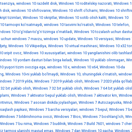
itsenziya
,
windows 10 razdelit disk
,
Windows 10 roditelskiy nazorati
,
Windows 1
h disk
,
windows 10 shifrovanie
,
Windows 10 shrift o'lchami
,
Windows 10 shriftn
ipt tizimlari
,
Windows 10 skriptlar
,
Windows 10 sotib olish kaliti
,
Windows 10
10 tarmoqni ko'rsatmaydi
,
windows 10 tasvirni ko'rsatish
,
Windows 10 telefon
,
dows 10 to'g'ridan-to'g'ri tizimga o'rnatiladi
,
Windows 10 tozalash uchun dastur
 uchun windows 7 mavzu
,
windows 10 update
,
Windows 10 versiyasi
,
Windows 
jety
,
Windows 10 Vikipediya
,
Windows 10 virtual mashinasi
,
Windows 10 x32 tor
0 xripit ovoz
,
Windows 10 xususiyatlari
,
windows 10 yangilanishini olib tashlas
ndows 10 yordam dasturi bilan birga keladi
,
Windows 10 yuklab olinmagan
,
Wi
0 yuqori tizim ovoziga ega
,
windows 10 х
,
windows 10 х64
,
Windows 10-da
ing
,
Windows 10-ni yuklab bo'lmaydi
,
Windows 10, shuningdek o'rnatish
,
window
indows 7 2019 yilda
,
Windows 7 2019 yuklab olish
,
Windows 7 2020 yilda qo'llab
32 bit yuklab olish
,
Windows 7 32 bit yuklab olish
,
Windows 7 64 bit yuklab olis
'plami
,
Windows 7 aktivator bepul yuklab olish
,
Windows 7 aktivator km
,
Window
ntivirus
,
Windows 7 asosan diskda joylashgan
,
Windows 7 Autozagruska
,
Wind
saqlash papkasi
,
Windows 7 barcha versiyalari
,
windows 7 bepul
,
Windows 7 be
Windows 7 bildirishnoma ovozi
,
Windows 7 Bios
,
Windows 7 boshlang'ich
,
Win
Windows 7 bu nima
,
Windows 7 budilnik
,
Windows 7 Build 7601
,
windows 7 che
iz tarmoq ulanishi mavjud emas
,
Windows 7 dan Windows 10 gacha
,
Windows 