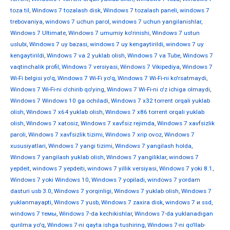
toza til
,
Windows 7 tozalash disk
,
Windows 7 tozalash paneli
,
windows 7
trebovaniya
,
windows 7 uchun parol
,
windows 7 uchun yangilanishlar
,
Windows 7 Ultimate
,
Windows 7 umumiy ko'rinishi
,
Windows 7 ustun
uslubi
,
Windows 7 uy bazasi
,
windows 7 uy kengaytirildi
,
windows 7 uy
kengaytirildi
,
Windows 7 va 2 yuklab olish
,
Windows 7 va Tube
,
Windows 7
vaqtinchalik profil
,
Windows 7 versiyasi
,
Windows 7 Vikipediya
,
Windows 7
Wi-Fi belgisi yo'q
,
Windows 7 Wi-Fi yo'q
,
Windows 7 Wi-Fi-ni ko'rsatmaydi
,
Windows 7 Wi-Fi-ni o'chirib qo'ying
,
Windows 7 Wi-Fi-ni o'z ichiga olmaydi
,
Windows 7 Windows 10 ga ochiladi
,
Windows 7 x32 torrent orqali yuklab
olish
,
Windows 7 x64 yuklab olish
,
Windows 7 x86 torrent orqali yuklab
olish
,
Windows 7 xatosiz
,
Windows 7 xavfsiz rejimda
,
Windows 7 xavfsizlik
paroli
,
Windows 7 xavfsizlik tizimi
,
Windows 7 xrip ovoz
,
Windows 7
xususiyatlari
,
Windows 7 yangi tizimi
,
Windows 7 yangilash holda
,
Windows 7 yangilash yuklab olish
,
Windows 7 yangiliklar
,
windows 7
yepdeit
,
windows 7 yepdeiti
,
windows 7 yillik versiyasi
,
Windows 7 yoki 8.1
,
Windows 7 yoki Windows 10
,
Windows 7 yopiladi
,
windows 7 yordam
dasturi usb 3.0
,
Windows 7 yorqinligi
,
Windows 7 yuklab olish
,
Windows 7
yuklanmayapti
,
Windows 7 yusb
,
Windows 7 zaxira disk
,
windows 7 и ssd
,
windows 7 темы
,
Windows 7-da kechikishlar
,
Windows 7-da yuklanadigan
qurilma yo'q
,
Windows 7-ni qayta ishga tushiring
,
Windows 7-ni qo'llab-