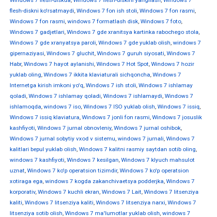
Windows 7 flesh-diskda
,
Windows 7 flesh-diskini yangilash
,
Windows 7
flesh-diskni ko'rsatmaydi
,
Windows 7 fon ish stoli
,
Windows 7 fon rasmi
,
Windows 7 fon rasmi
,
windows 7 formatlash disk
,
Windows 7 foto
,
Windows 7 gadjetlari
,
Windows 7 gde xranitsya kartinka rabochego stola
,
Windows 7 gde xranyatsya paroli
,
Windows 7 gde yuklab olish
,
windows 7
gipernaziyasi
,
Windows 7 gluchit
,
Windows 7 guruh siyosati
,
Windows 7
Habr
,
Windows 7 hayot aylanishi
,
Windows 7 Hot Spot
,
Windows 7 hozir
yuklab oling
,
Windows 7 ikkita klaviaturali sichqoncha
,
Windows 7
Internetga kirish imkoni yo'q
,
Windows 7 ish stoli
,
Windows 7 ishlamay
qoladi
,
Windows 7 ishlamay qoladi
,
Windows 7 ishlamaydi
,
Windows 7
ishlamoqda
,
windows 7 iso
,
Windows 7 ISO yuklab olish
,
Windows 7 issiq
,
Windows 7 issiq klaviatura
,
Windows 7 jonli fon rasmi
,
Windows 7 josuslik
kashfiyoti
,
Windows 7 jurnal obnovleniy
,
Windows 7 jurnal oshibok
,
Windows 7 jurnal sobytiy vxod v sistemu
,
windows 7 jurnali
,
Windows 7
kalitlari bepul yuklab olish
,
Windows 7 kalitni rasmiy saytdan sotib oling
,
windows 7 kashfiyoti
,
Windows 7 kesilgan
,
Windows 7 klyuch mahsulot
uznat
,
Windows 7 ko'p operatsion tizimdir
,
Windows 7 ko'p operatsion
xotiraga ega
,
windows 7 kogda zakanchivaetsya podderjka
,
Windows 7
korporativ
,
Windows 7 kuchli ekran
,
Windows 7 Lait
,
Windows 7 litsenziya
kaliti
,
Windows 7 litsenziya kaliti
,
Windows 7 litsenziya narxi
,
Windows 7
litsenziya sotib olish
,
Windows 7 ma'lumotlar yuklab olish
,
windows 7