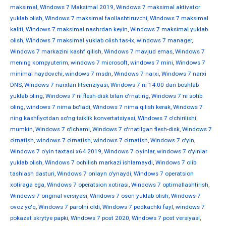
maksimal
,
Windows 7 Maksimal 2019
,
Windows 7 maksimal aktivator
yuklab olish
,
Windows 7 maksimal faollashtiruvchi
,
Windows 7 maksimal
kaliti
,
Windows 7 maksimal nashrdan keyin
,
Windows 7 maksimal yuklab
olish
,
Windows 7 maksimal yuklab olish tas-ix
,
windows 7 manager
,
Windows 7 markazini kashf qilish
,
Windows 7 mavjud emas
,
Windows 7
mening kompyuterim
,
windows 7 microsoft
,
windows 7 mini
,
Windows 7
minimal haydovchi
,
windows 7 msdn
,
Windows 7 narxi
,
Windows 7 narxi
DNS
,
Windows 7 narxlari litsenziyasi
,
Windows 7 ni 14:00 dan boshlab
yuklab oling
,
Windows 7 ni flesh-disk bilan o'rnating
,
Windows 7 ni sotib
oling
,
windows 7 nima bo'ladi
,
Windows 7 nima qilish kerak
,
Windows 7
ning kashfiyotdan so'ng tsiklik konvertatsiyasi
,
Windows 7 o'chirilishi
mumkin
,
Windows 7 o'lchami
,
Windows 7 o'rnatilgan flesh-disk
,
Windows 7
o'rnatish
,
windows 7 o'rnatish
,
windows 7 o'rnatish
,
Windows 7 o'yin
,
Windows 7 o'yin taxtasi x64 2019
,
Windows 7 o'yinlar
,
windows 7 o'yinlar
yuklab olish
,
Windows 7 ochilish markazi ishlamaydi
,
Windows 7 olib
tashlash dasturi
,
Windows 7 onlayn o'ynaydi
,
Windows 7 operatsion
xotiraga ega
,
Windows 7 operatsion xotirasi
,
Windows 7 optimallashtirish
,
Windows 7 original versiyasi
,
Windows 7 oson yuklab olish
,
Windows 7
ovoz yo'q
,
Windows 7 parolni oldi
,
Windows 7 podkachki fayl
,
windows 7
pokazat skrytye papki
,
Windows 7 post 2020
,
Windows 7 post versiyasi
,