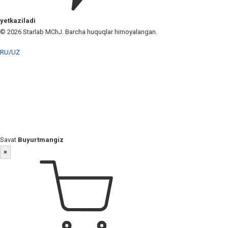
yetkaziladi
© 2026 Starlab MChJ. Barcha huquqlar himoyalangan.
RU
/
UZ
Savat
Buyurtmangiz
×