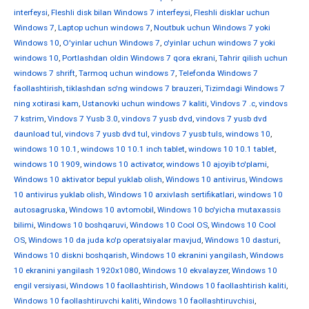
interfeysi
,
Fleshli disk bilan Windows 7 interfeysi
,
Fleshli disklar uchun
Windows 7
,
Laptop uchun windows 7
,
Noutbuk uchun Windows 7 yoki
Windows 10
,
O'yinlar uchun Windows 7
,
o'yinlar uchun windows 7 yoki
windows 10
,
Portlashdan oldin Windows 7 qora ekrani
,
Tahrir qilish uchun
windows 7 shrift
,
Tarmoq uchun windows 7
,
Telefonda Windows 7
faollashtirish
,
tiklashdan so'ng windows 7 brauzeri
,
Tizimdagi Windows 7
ning xotirasi kam
,
Ustanovki uchun windows 7 kaliti
,
Vindovs 7 .c
,
vindovs
7 kstrim
,
Vindovs 7 Yusb 3.0
,
vindovs 7 yusb dvd
,
vindovs 7 yusb dvd
daunload tul
,
vindovs 7 yusb dvd tul
,
vindovs 7 yusb tuls
,
windows 10
,
windows 10 10.1
,
windows 10 10.1 inch tablet
,
windows 10 10.1 tablet
,
windows 10 1909
,
windows 10 activator
,
windows 10 ajoyib to'plami
,
Windows 10 aktivator bepul yuklab olish
,
Windows 10 antivirus
,
Windows
10 antivirus yuklab olish
,
Windows 10 arxivlash sertifikatlari
,
windows 10
autosagruska
,
Windows 10 avtomobil
,
Windows 10 bo'yicha mutaxassis
bilimi
,
Windows 10 boshqaruvi
,
Windows 10 Cool OS
,
Windows 10 Cool
OS
,
Windows 10 da juda ko'p operatsiyalar mavjud
,
Windows 10 dasturi
,
Windows 10 diskni boshqarish
,
Windows 10 ekranini yangilash
,
Windows
10 ekranini yangilash 1920x1080
,
Windows 10 ekvalayzer
,
Windows 10
engil versiyasi
,
Windows 10 faollashtirish
,
Windows 10 faollashtirish kaliti
,
Windows 10 faollashtiruvchi kaliti
,
Windows 10 faollashtiruvchisi
,