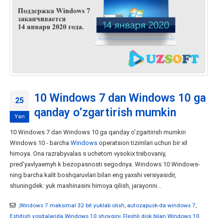
10 Windows 7 dan Windows 10 ga
25
qanday o’zgartirish mumkin
Yan
10 Windows 7 dan Windows 10 ga qanday o'zgartirish mumkin
Windows 10 - barcha
Windows
operatsion tizimlari uchun bir xil
himoya. Ona razrabyvalas s uchetom vysokix trebovaniy,
pred'yavlyaemyh k bezopasnosti segodnya. Windows 10 Windows-
ning barcha kalit boshqaruvlari bilan eng yaxshi versiyasidir,
shuningdek: yuk mashinasini himoya qilish, jarayonni...
,Windows 7 maksimal 32 bit yuklab olish
,
autozapusk-da windows 7
,
Eshitish vositalarida Windows 10 shovqini
,
Fleshli disk bilan Windows 10