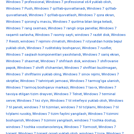
Windows 7 professional
,
Windows 7 professional x64 yuklab olish
,
Windows 7 Push
,
Windows 7 qo'llab-quvvatlanadi
,
Windows 7 qo'llab-
quvvatlanadi
,
Windows 7 qo'llab-quvvatlash
,
Windows 7 qora ekran
,
Windows 7 qorong'u mavzu
,
Windows 7 qurilma bilan birga keladi
,
Windows 7 rang sxemasi
,
Windows 7 rangli orqa panellar
,
Windows 7
raqamli sarlavha
,
Windows 7 rasmiy sayti
,
windows 7 razbit disk
,
Windows
7 Reestr
,
windows 7 rejimini o'rnatish
,
Windows 7 ro'yxatdan holda bepul
yuklab olish
,
Windows 7 ruditelskiy boshqaruvi
,
Windows 7 rusifier
,
Windows 7 saqlash komponentlari yaxshilandi
,
Windows 7 sariq ekran
,
Windows 7 shaxmat
,
Windows 7 shifrlash disk
,
windows 7 shifrovanie
papok
,
Windows 7 shrift o'lchamlari
,
Windows 7 shriftlari buzilmagan
,
Windows 7 shriftlarini yuklab oling
,
Windows 7 sinov rejimi
,
Windows 7
skriptlar
,
Windows 7 tahririyati jamoasi
,
Windows 7 tarmog'iga ulanish
,
Windows 7 tarmoq boshqaruv markazi
,
Windows 7 tas-ix
,
Windows 7
tavsiya etilgan tizim drayveri
,
Windows 7 Telnet
,
Windows 7 terminal
server
,
Windows 7 tez o'yin
,
Windows 7 til interfeysi yuklab olish
,
Windows
7 til paneli
,
windows 7 til tizimlari
,
windows 7 til to'plami
,
Windows 7 til
to'plami russkiy
,
Windows 7 tizim faylini yangilash
,
Windows 7 tizimini
boshqarish
,
Windows 7 tizimini yangilash
,
windows 7 tochka dostup
,
windows 7 tochka vosstanovleniya
,
Windows 7 Tormosit
,
Windows 7
torrent
,
Windows 7 torrent orqali yuklab olish
,
windows 7 toza
,
Windows 7