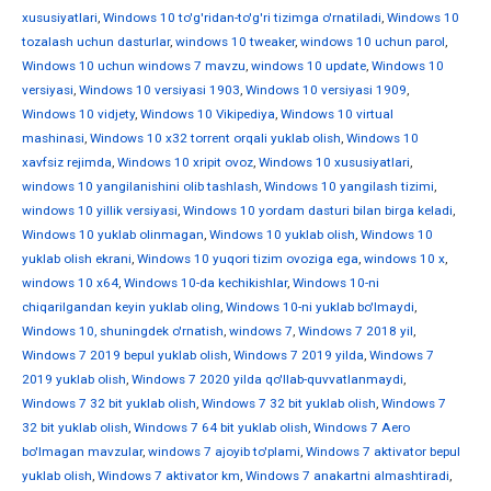
xususiyatlari
,
Windows 10 to'g'ridan-to'g'ri tizimga o'rnatiladi
,
Windows 10
tozalash uchun dasturlar
,
windows 10 tweaker
,
windows 10 uchun parol
,
Windows 10 uchun windows 7 mavzu
,
windows 10 update
,
Windows 10
versiyasi
,
Windows 10 versiyasi 1903
,
Windows 10 versiyasi 1909
,
Windows 10 vidjety
,
Windows 10 Vikipediya
,
Windows 10 virtual
mashinasi
,
Windows 10 x32 torrent orqali yuklab olish
,
Windows 10
xavfsiz rejimda
,
Windows 10 xripit ovoz
,
Windows 10 xususiyatlari
,
windows 10 yangilanishini olib tashlash
,
Windows 10 yangilash tizimi
,
windows 10 yillik versiyasi
,
Windows 10 yordam dasturi bilan birga keladi
,
Windows 10 yuklab olinmagan
,
Windows 10 yuklab olish
,
Windows 10
yuklab olish ekrani
,
Windows 10 yuqori tizim ovoziga ega
,
windows 10 х
,
windows 10 х64
,
Windows 10-da kechikishlar
,
Windows 10-ni
chiqarilgandan keyin yuklab oling
,
Windows 10-ni yuklab bo'lmaydi
,
Windows 10, shuningdek o'rnatish
,
windows 7
,
Windows 7 2018 yil
,
Windows 7 2019 bepul yuklab olish
,
Windows 7 2019 yilda
,
Windows 7
2019 yuklab olish
,
Windows 7 2020 yilda qo'llab-quvvatlanmaydi
,
Windows 7 32 bit yuklab olish
,
Windows 7 32 bit yuklab olish
,
Windows 7
32 bit yuklab olish
,
Windows 7 64 bit yuklab olish
,
Windows 7 Aero
bo'lmagan mavzular
,
windows 7 ajoyib to'plami
,
Windows 7 aktivator bepul
yuklab olish
,
Windows 7 aktivator km
,
Windows 7 anakartni almashtiradi
,