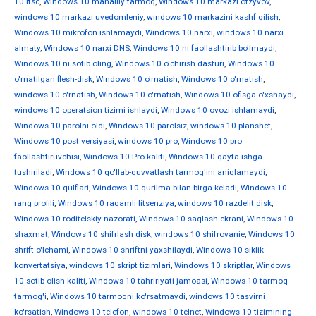
10 ltsc
,
Windows 10 mahalliy tarmoq
,
Windows 10 markazi otzyvov
,
windows 10 markazi uvedomleniy
,
windows 10 markazini kashf qilish
,
Windows 10 mikrofon ishlamaydi
,
Windows 10 narxi
,
windows 10 narxi
almaty
,
Windows 10 narxi DNS
,
Windows 10 ni faollashtirib bo'lmaydi
,
Windows 10 ni sotib oling
,
Windows 10 o'chirish dasturi
,
Windows 10
o'rnatilgan flesh-disk
,
Windows 10 o'rnatish
,
Windows 10 o'rnatish
,
windows 10 o'rnatish
,
Windows 10 o'rnatish
,
Windows 10 ofisga o'xshaydi
,
windows 10 operatsion tizimi ishlaydi
,
Windows 10 ovozi ishlamaydi
,
Windows 10 parolni oldi
,
Windows 10 parolsiz
,
windows 10 planshet
,
Windows 10 post versiyasi
,
windows 10 pro
,
Windows 10 pro
faollashtiruvchisi
,
Windows 10 Pro kaliti
,
Windows 10 qayta ishga
tushiriladi
,
Windows 10 qo'llab-quvvatlash tarmog'ini aniqlamaydi
,
Windows 10 qulflari
,
Windows 10 qurilma bilan birga keladi
,
Windows 10
rang profili
,
Windows 10 raqamli litsenziya
,
windows 10 razdelit disk
,
Windows 10 roditelskiy nazorati
,
Windows 10 saqlash ekrani
,
Windows 10
shaxmat
,
Windows 10 shifrlash disk
,
windows 10 shifrovanie
,
Windows 10
shrift o'lchami
,
Windows 10 shriftni yaxshilaydi
,
Windows 10 siklik
konvertatsiya
,
windows 10 skript tizimlari
,
Windows 10 skriptlar
,
Windows
10 sotib olish kaliti
,
Windows 10 tahririyati jamoasi
,
Windows 10 tarmoq
tarmog'i
,
Windows 10 tarmoqni ko'rsatmaydi
,
windows 10 tasvirni
ko'rsatish
,
Windows 10 telefon
,
windows 10 telnet
,
Windows 10 tizimining