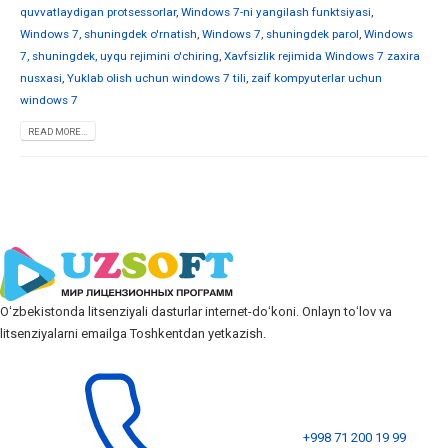
quvvatlaydigan protsessorlar
,
Windows 7-ni yangilash funktsiyasi
,
Windows 7, shuningdek o'rnatish
,
Windows 7, shuningdek parol
,
Windows
7, shuningdek, uyqu rejimini o'chiring
,
Xavfsizlik rejimida Windows 7 zaxira
nusxasi
,
Yuklab olish uchun windows 7 tili
,
zaif kompyuterlar uchun
windows 7
READ MORE...
Oʻzbekistonda litsenziyali dasturlar internet-doʻkoni. Onlayn toʻlov va
litsenziyalarni emailga Toshkentdan yetkazish.
+998 71 200 19 99