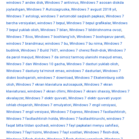
windows 7 andex disk
,
Windows 7 antivirus
,
Windows 7 asosan diskda
joylashgan
,
Windows 7 Autozagruska
,
Windows 7 avgust 2018 yil
,
Windows 7 avtologi
,
windows 7 avtomobil saqlash papkasi
,
Windows 7
barcha versiyalari
,
windows 7 bepul
,
Windows 7 bepul grafikalar
,
Windows
7 bepul yuklab olish
,
Windows 7 bilan
,
Windows 7 bildirishnoma ovozi
,
Windows 7 Bios
,
Windows 7 boshlang'ich
,
Windows 7 boshqaruv paneli
,
windows 7 brandmaur
,
windows 7 bu
,
Windows 7 bu nima
,
Windows 7
budilnik
,
Windows 7 Build 7601
,
windows 7 cherez flesh-disk
,
Windows 7
da parol mavjud
,
Windows 7 da simsiz tarmoq ulanishi mavjud emas
,
Windows 7 dan Windows 10 gacha
,
Windows 7 dasturi yuklab olish
,
Windows 7 dasturiy ta'minot emas
,
windows 7 dasturlari
,
Windows 7
diskni boshqarish
,
windows 7 download
,
Windows 7 Ekaterinburg sotib
olish
,
Windows 7 ekran klaviatura autosapusk
,
Windows 7 ekran
klaviaturasi
,
windows 7 ekran o'limi
,
Windows 7 ekrani shaxsiy
,
Windows 7
ekvalayzer
,
Windows 7 elektr quvvati
,
Windows 7 elektr quvvati yuqori
ishlab chiqarish
,
Windows 7 emulyatori
,
Windows 7 engil versiyasi
,
Windows 7 engil versiyasi
,
Windows 7 Express
,
Windows 7 faollashtirish
,
Windows 7 faollashtirish holda
,
Windows 7 faollashtiruvchi
,
windows 7
faqat bitta tildan qochadi
,
windows 7 fayl papkalari menyu sahifasi
,
Windows 7 fayl tizimi
,
Windows 7 fayl xostlari
,
Windows 7 flesh-disk
,