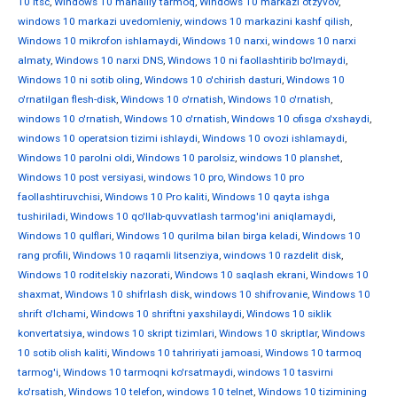
10 ltsc
,
Windows 10 mahalliy tarmoq
,
Windows 10 markazi otzyvov
,
windows 10 markazi uvedomleniy
,
windows 10 markazini kashf qilish
,
Windows 10 mikrofon ishlamaydi
,
Windows 10 narxi
,
windows 10 narxi
almaty
,
Windows 10 narxi DNS
,
Windows 10 ni faollashtirib bo'lmaydi
,
Windows 10 ni sotib oling
,
Windows 10 o'chirish dasturi
,
Windows 10
o'rnatilgan flesh-disk
,
Windows 10 o'rnatish
,
Windows 10 o'rnatish
,
windows 10 o'rnatish
,
Windows 10 o'rnatish
,
Windows 10 ofisga o'xshaydi
,
windows 10 operatsion tizimi ishlaydi
,
Windows 10 ovozi ishlamaydi
,
Windows 10 parolni oldi
,
Windows 10 parolsiz
,
windows 10 planshet
,
Windows 10 post versiyasi
,
windows 10 pro
,
Windows 10 pro
faollashtiruvchisi
,
Windows 10 Pro kaliti
,
Windows 10 qayta ishga
tushiriladi
,
Windows 10 qo'llab-quvvatlash tarmog'ini aniqlamaydi
,
Windows 10 qulflari
,
Windows 10 qurilma bilan birga keladi
,
Windows 10
rang profili
,
Windows 10 raqamli litsenziya
,
windows 10 razdelit disk
,
Windows 10 roditelskiy nazorati
,
Windows 10 saqlash ekrani
,
Windows 10
shaxmat
,
Windows 10 shifrlash disk
,
windows 10 shifrovanie
,
Windows 10
shrift o'lchami
,
Windows 10 shriftni yaxshilaydi
,
Windows 10 siklik
konvertatsiya
,
windows 10 skript tizimlari
,
Windows 10 skriptlar
,
Windows
10 sotib olish kaliti
,
Windows 10 tahririyati jamoasi
,
Windows 10 tarmoq
tarmog'i
,
Windows 10 tarmoqni ko'rsatmaydi
,
windows 10 tasvirni
ko'rsatish
,
Windows 10 telefon
,
windows 10 telnet
,
Windows 10 tizimining