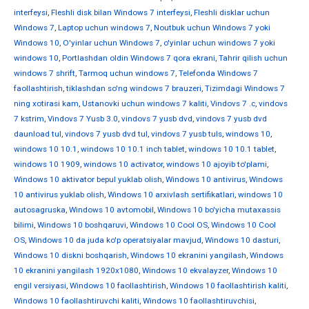
interfeysi
,
Fleshli disk bilan Windows 7 interfeysi
,
Fleshli disklar uchun
Windows 7
,
Laptop uchun windows 7
,
Noutbuk uchun Windows 7 yoki
Windows 10
,
O'yinlar uchun Windows 7
,
o'yinlar uchun windows 7 yoki
windows 10
,
Portlashdan oldin Windows 7 qora ekrani
,
Tahrir qilish uchun
windows 7 shrift
,
Tarmoq uchun windows 7
,
Telefonda Windows 7
faollashtirish
,
tiklashdan so'ng windows 7 brauzeri
,
Tizimdagi Windows 7
ning xotirasi kam
,
Ustanovki uchun windows 7 kaliti
,
Vindovs 7 .c
,
vindovs
7 kstrim
,
Vindovs 7 Yusb 3.0
,
vindovs 7 yusb dvd
,
vindovs 7 yusb dvd
daunload tul
,
vindovs 7 yusb dvd tul
,
vindovs 7 yusb tuls
,
windows 10
,
windows 10 10.1
,
windows 10 10.1 inch tablet
,
windows 10 10.1 tablet
,
windows 10 1909
,
windows 10 activator
,
windows 10 ajoyib to'plami
,
Windows 10 aktivator bepul yuklab olish
,
Windows 10 antivirus
,
Windows
10 antivirus yuklab olish
,
Windows 10 arxivlash sertifikatlari
,
windows 10
autosagruska
,
Windows 10 avtomobil
,
Windows 10 bo'yicha mutaxassis
bilimi
,
Windows 10 boshqaruvi
,
Windows 10 Cool OS
,
Windows 10 Cool
OS
,
Windows 10 da juda ko'p operatsiyalar mavjud
,
Windows 10 dasturi
,
Windows 10 diskni boshqarish
,
Windows 10 ekranini yangilash
,
Windows
10 ekranini yangilash 1920x1080
,
Windows 10 ekvalayzer
,
Windows 10
engil versiyasi
,
Windows 10 faollashtirish
,
Windows 10 faollashtirish kaliti
,
Windows 10 faollashtiruvchi kaliti
,
Windows 10 faollashtiruvchisi
,