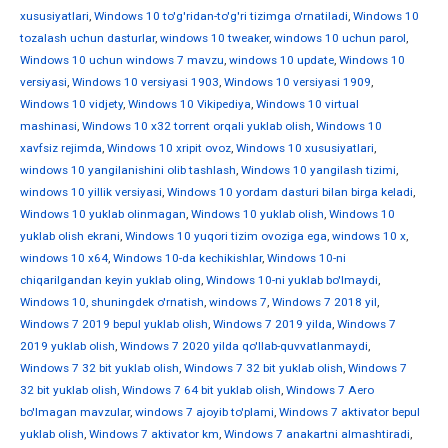
xususiyatlari
,
Windows 10 to'g'ridan-to'g'ri tizimga o'rnatiladi
,
Windows 10
tozalash uchun dasturlar
,
windows 10 tweaker
,
windows 10 uchun parol
,
Windows 10 uchun windows 7 mavzu
,
windows 10 update
,
Windows 10
versiyasi
,
Windows 10 versiyasi 1903
,
Windows 10 versiyasi 1909
,
Windows 10 vidjety
,
Windows 10 Vikipediya
,
Windows 10 virtual
mashinasi
,
Windows 10 x32 torrent orqali yuklab olish
,
Windows 10
xavfsiz rejimda
,
Windows 10 xripit ovoz
,
Windows 10 xususiyatlari
,
windows 10 yangilanishini olib tashlash
,
Windows 10 yangilash tizimi
,
windows 10 yillik versiyasi
,
Windows 10 yordam dasturi bilan birga keladi
,
Windows 10 yuklab olinmagan
,
Windows 10 yuklab olish
,
Windows 10
yuklab olish ekrani
,
Windows 10 yuqori tizim ovoziga ega
,
windows 10 х
,
windows 10 х64
,
Windows 10-da kechikishlar
,
Windows 10-ni
chiqarilgandan keyin yuklab oling
,
Windows 10-ni yuklab bo'lmaydi
,
Windows 10, shuningdek o'rnatish
,
windows 7
,
Windows 7 2018 yil
,
Windows 7 2019 bepul yuklab olish
,
Windows 7 2019 yilda
,
Windows 7
2019 yuklab olish
,
Windows 7 2020 yilda qo'llab-quvvatlanmaydi
,
Windows 7 32 bit yuklab olish
,
Windows 7 32 bit yuklab olish
,
Windows 7
32 bit yuklab olish
,
Windows 7 64 bit yuklab olish
,
Windows 7 Aero
bo'lmagan mavzular
,
windows 7 ajoyib to'plami
,
Windows 7 aktivator bepul
yuklab olish
,
Windows 7 aktivator km
,
Windows 7 anakartni almashtiradi
,