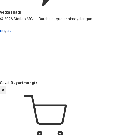
yetkaziladi
© 2026 Starlab MChJ. Barcha huquqlar himoyalangan.
RU
/
UZ
Savat
Buyurtmangiz
×