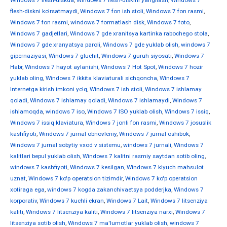
Windows 7 flesh-diskda
,
Windows 7 flesh-diskini yangilash
,
Windows 7
flesh-diskni ko'rsatmaydi
,
Windows 7 fon ish stoli
,
Windows 7 fon rasmi
,
Windows 7 fon rasmi
,
windows 7 formatlash disk
,
Windows 7 foto
,
Windows 7 gadjetlari
,
Windows 7 gde xranitsya kartinka rabochego stola
,
Windows 7 gde xranyatsya paroli
,
Windows 7 gde yuklab olish
,
windows 7
gipernaziyasi
,
Windows 7 gluchit
,
Windows 7 guruh siyosati
,
Windows 7
Habr
,
Windows 7 hayot aylanishi
,
Windows 7 Hot Spot
,
Windows 7 hozir
yuklab oling
,
Windows 7 ikkita klaviaturali sichqoncha
,
Windows 7
Internetga kirish imkoni yo'q
,
Windows 7 ish stoli
,
Windows 7 ishlamay
qoladi
,
Windows 7 ishlamay qoladi
,
Windows 7 ishlamaydi
,
Windows 7
ishlamoqda
,
windows 7 iso
,
Windows 7 ISO yuklab olish
,
Windows 7 issiq
,
Windows 7 issiq klaviatura
,
Windows 7 jonli fon rasmi
,
Windows 7 josuslik
kashfiyoti
,
Windows 7 jurnal obnovleniy
,
Windows 7 jurnal oshibok
,
Windows 7 jurnal sobytiy vxod v sistemu
,
windows 7 jurnali
,
Windows 7
kalitlari bepul yuklab olish
,
Windows 7 kalitni rasmiy saytdan sotib oling
,
windows 7 kashfiyoti
,
Windows 7 kesilgan
,
Windows 7 klyuch mahsulot
uznat
,
Windows 7 ko'p operatsion tizimdir
,
Windows 7 ko'p operatsion
xotiraga ega
,
windows 7 kogda zakanchivaetsya podderjka
,
Windows 7
korporativ
,
Windows 7 kuchli ekran
,
Windows 7 Lait
,
Windows 7 litsenziya
kaliti
,
Windows 7 litsenziya kaliti
,
Windows 7 litsenziya narxi
,
Windows 7
litsenziya sotib olish
,
Windows 7 ma'lumotlar yuklab olish
,
windows 7