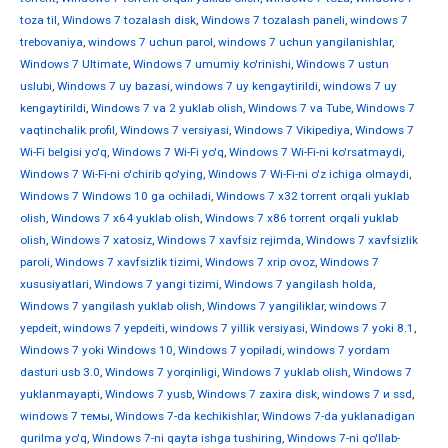
toza til
,
Windows 7 tozalash disk
,
Windows 7 tozalash paneli
,
windows 7
trebovaniya
,
windows 7 uchun parol
,
windows 7 uchun yangilanishlar
,
Windows 7 Ultimate
,
Windows 7 umumiy ko'rinishi
,
Windows 7 ustun
uslubi
,
Windows 7 uy bazasi
,
windows 7 uy kengaytirildi
,
windows 7 uy
kengaytirildi
,
Windows 7 va 2 yuklab olish
,
Windows 7 va Tube
,
Windows 7
vaqtinchalik profil
,
Windows 7 versiyasi
,
Windows 7 Vikipediya
,
Windows 7
Wi-Fi belgisi yo'q
,
Windows 7 Wi-Fi yo'q
,
Windows 7 Wi-Fi-ni ko'rsatmaydi
,
Windows 7 Wi-Fi-ni o'chirib qo'ying
,
Windows 7 Wi-Fi-ni o'z ichiga olmaydi
,
Windows 7 Windows 10 ga ochiladi
,
Windows 7 x32 torrent orqali yuklab
olish
,
Windows 7 x64 yuklab olish
,
Windows 7 x86 torrent orqali yuklab
olish
,
Windows 7 xatosiz
,
Windows 7 xavfsiz rejimda
,
Windows 7 xavfsizlik
paroli
,
Windows 7 xavfsizlik tizimi
,
Windows 7 xrip ovoz
,
Windows 7
xususiyatlari
,
Windows 7 yangi tizimi
,
Windows 7 yangilash holda
,
Windows 7 yangilash yuklab olish
,
Windows 7 yangiliklar
,
windows 7
yepdeit
,
windows 7 yepdeiti
,
windows 7 yillik versiyasi
,
Windows 7 yoki 8.1
,
Windows 7 yoki Windows 10
,
Windows 7 yopiladi
,
windows 7 yordam
dasturi usb 3.0
,
Windows 7 yorqinligi
,
Windows 7 yuklab olish
,
Windows 7
yuklanmayapti
,
Windows 7 yusb
,
Windows 7 zaxira disk
,
windows 7 и ssd
,
windows 7 темы
,
Windows 7-da kechikishlar
,
Windows 7-da yuklanadigan
qurilma yo'q
,
Windows 7-ni qayta ishga tushiring
,
Windows 7-ni qo'llab-