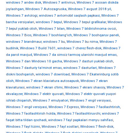
windows 7 andex disk
,
Windows 7 antivirus
,
Windows 7 asosan diskda
joylashgan
,
Windows 7 Autozagruska
,
Windows 7 avgust 2018 yil
,
Windows 7 avtologi
,
windows 7 avtomobil saqlash papkasi
,
Windows 7
barcha versiyalari
,
windows 7 bepul
,
Windows 7 bepul grafikalar
,
Windows
7 bepul yuklab olish
,
Windows 7 bilan
,
Windows 7 bildirishnoma ovozi
,
Windows 7 Bios
,
Windows 7 boshlang'ich
,
Windows 7 boshqaruv paneli
,
windows 7 brandmaur
,
windows 7 bu
,
Windows 7 bu nima
,
Windows 7
budilnik
,
Windows 7 Build 7601
,
windows 7 cherez flesh-disk
,
Windows 7
da parol mavjud
,
Windows 7 da simsiz tarmoq ulanishi mavjud emas
,
Windows 7 dan Windows 10 gacha
,
Windows 7 dasturi yuklab olish
,
Windows 7 dasturiy ta'minot emas
,
windows 7 dasturlari
,
Windows 7
diskni boshqarish
,
windows 7 download
,
Windows 7 Ekaterinburg sotib
olish
,
Windows 7 ekran klaviatura autosapusk
,
Windows 7 ekran
klaviaturasi
,
windows 7 ekran o'limi
,
Windows 7 ekrani shaxsiy
,
Windows 7
ekvalayzer
,
Windows 7 elektr quvvati
,
Windows 7 elektr quvvati yuqori
ishlab chiqarish
,
Windows 7 emulyatori
,
Windows 7 engil versiyasi
,
Windows 7 engil versiyasi
,
Windows 7 Express
,
Windows 7 faollashtirish
,
Windows 7 faollashtirish holda
,
Windows 7 faollashtiruvchi
,
windows 7
faqat bitta tildan qochadi
,
windows 7 fayl papkalari menyu sahifasi
,
Windows 7 fayl tizimi
,
Windows 7 fayl xostlari
,
Windows 7 flesh-disk
,