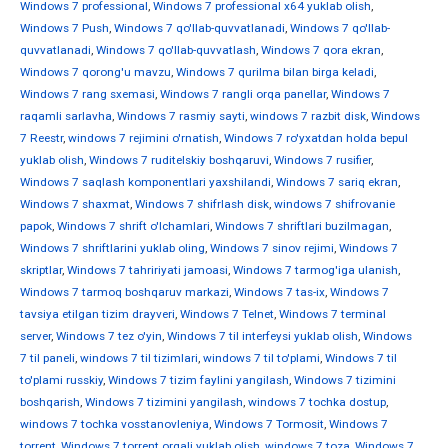
Windows 7 professional
,
Windows 7 professional x64 yuklab olish
,
Windows 7 Push
,
Windows 7 qo'llab-quvvatlanadi
,
Windows 7 qo'llab-
quvvatlanadi
,
Windows 7 qo'llab-quvvatlash
,
Windows 7 qora ekran
,
Windows 7 qorong'u mavzu
,
Windows 7 qurilma bilan birga keladi
,
Windows 7 rang sxemasi
,
Windows 7 rangli orqa panellar
,
Windows 7
raqamli sarlavha
,
Windows 7 rasmiy sayti
,
windows 7 razbit disk
,
Windows
7 Reestr
,
windows 7 rejimini o'rnatish
,
Windows 7 ro'yxatdan holda bepul
yuklab olish
,
Windows 7 ruditelskiy boshqaruvi
,
Windows 7 rusifier
,
Windows 7 saqlash komponentlari yaxshilandi
,
Windows 7 sariq ekran
,
Windows 7 shaxmat
,
Windows 7 shifrlash disk
,
windows 7 shifrovanie
papok
,
Windows 7 shrift o'lchamlari
,
Windows 7 shriftlari buzilmagan
,
Windows 7 shriftlarini yuklab oling
,
Windows 7 sinov rejimi
,
Windows 7
skriptlar
,
Windows 7 tahririyati jamoasi
,
Windows 7 tarmog'iga ulanish
,
Windows 7 tarmoq boshqaruv markazi
,
Windows 7 tas-ix
,
Windows 7
tavsiya etilgan tizim drayveri
,
Windows 7 Telnet
,
Windows 7 terminal
server
,
Windows 7 tez o'yin
,
Windows 7 til interfeysi yuklab olish
,
Windows
7 til paneli
,
windows 7 til tizimlari
,
windows 7 til to'plami
,
Windows 7 til
to'plami russkiy
,
Windows 7 tizim faylini yangilash
,
Windows 7 tizimini
boshqarish
,
Windows 7 tizimini yangilash
,
windows 7 tochka dostup
,
windows 7 tochka vosstanovleniya
,
Windows 7 Tormosit
,
Windows 7
torrent
,
Windows 7 torrent orqali yuklab olish
,
windows 7 toza
,
Windows 7