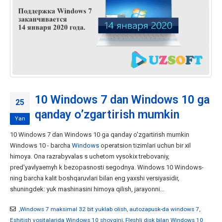
10 Windows 7 dan Windows 10 ga
25
qanday o’zgartirish mumkin
Yan
10 Windows 7 dan Windows 10 ga qanday o'zgartirish mumkin
Windows 10 - barcha
Windows
operatsion tizimlari uchun bir xil
himoya. Ona razrabyvalas s uchetom vysokix trebovaniy,
pred'yavlyaemyh k bezopasnosti segodnya. Windows 10 Windows-
ning barcha kalit boshqaruvlari bilan eng yaxshi versiyasidir,
shuningdek: yuk mashinasini himoya qilish, jarayonni...
,Windows 7 maksimal 32 bit yuklab olish
,
autozapusk-da windows 7
,
Eshitish vositalarida Windows 10 shovqini
,
Fleshli disk bilan Windows 10