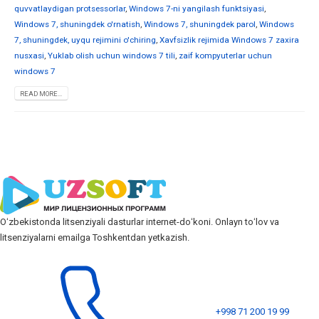
quvvatlaydigan protsessorlar
,
Windows 7-ni yangilash funktsiyasi
,
Windows 7, shuningdek o'rnatish
,
Windows 7, shuningdek parol
,
Windows
7, shuningdek, uyqu rejimini o'chiring
,
Xavfsizlik rejimida Windows 7 zaxira
nusxasi
,
Yuklab olish uchun windows 7 tili
,
zaif kompyuterlar uchun
windows 7
READ MORE...
Oʻzbekistonda litsenziyali dasturlar internet-doʻkoni. Onlayn toʻlov va
litsenziyalarni emailga Toshkentdan yetkazish.
+998 71 200 19 99