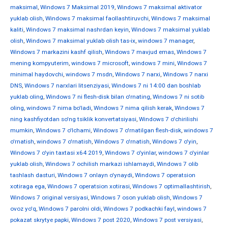
maksimal
,
Windows 7 Maksimal 2019
,
Windows 7 maksimal aktivator
yuklab olish
,
Windows 7 maksimal faollashtiruvchi
,
Windows 7 maksimal
kaliti
,
Windows 7 maksimal nashrdan keyin
,
Windows 7 maksimal yuklab
olish
,
Windows 7 maksimal yuklab olish tas-ix
,
windows 7 manager
,
Windows 7 markazini kashf qilish
,
Windows 7 mavjud emas
,
Windows 7
mening kompyuterim
,
windows 7 microsoft
,
windows 7 mini
,
Windows 7
minimal haydovchi
,
windows 7 msdn
,
Windows 7 narxi
,
Windows 7 narxi
DNS
,
Windows 7 narxlari litsenziyasi
,
Windows 7 ni 14:00 dan boshlab
yuklab oling
,
Windows 7 ni flesh-disk bilan o'rnating
,
Windows 7 ni sotib
oling
,
windows 7 nima bo'ladi
,
Windows 7 nima qilish kerak
,
Windows 7
ning kashfiyotdan so'ng tsiklik konvertatsiyasi
,
Windows 7 o'chirilishi
mumkin
,
Windows 7 o'lchami
,
Windows 7 o'rnatilgan flesh-disk
,
windows 7
o'rnatish
,
windows 7 o'rnatish
,
Windows 7 o'rnatish
,
Windows 7 o'yin
,
Windows 7 o'yin taxtasi x64 2019
,
Windows 7 o'yinlar
,
windows 7 o'yinlar
yuklab olish
,
Windows 7 ochilish markazi ishlamaydi
,
Windows 7 olib
tashlash dasturi
,
Windows 7 onlayn o'ynaydi
,
Windows 7 operatsion
xotiraga ega
,
Windows 7 operatsion xotirasi
,
Windows 7 optimallashtirish
,
Windows 7 original versiyasi
,
Windows 7 oson yuklab olish
,
Windows 7
ovoz yo'q
,
Windows 7 parolni oldi
,
Windows 7 podkachki fayl
,
windows 7
pokazat skrytye papki
,
Windows 7 post 2020
,
Windows 7 post versiyasi
,