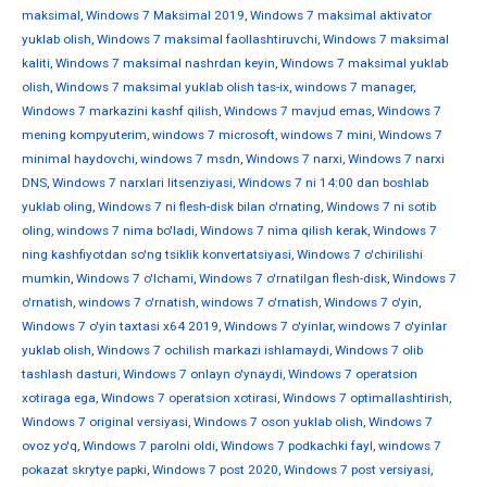
maksimal
,
Windows 7 Maksimal 2019
,
Windows 7 maksimal aktivator
yuklab olish
,
Windows 7 maksimal faollashtiruvchi
,
Windows 7 maksimal
kaliti
,
Windows 7 maksimal nashrdan keyin
,
Windows 7 maksimal yuklab
olish
,
Windows 7 maksimal yuklab olish tas-ix
,
windows 7 manager
,
Windows 7 markazini kashf qilish
,
Windows 7 mavjud emas
,
Windows 7
mening kompyuterim
,
windows 7 microsoft
,
windows 7 mini
,
Windows 7
minimal haydovchi
,
windows 7 msdn
,
Windows 7 narxi
,
Windows 7 narxi
DNS
,
Windows 7 narxlari litsenziyasi
,
Windows 7 ni 14:00 dan boshlab
yuklab oling
,
Windows 7 ni flesh-disk bilan o'rnating
,
Windows 7 ni sotib
oling
,
windows 7 nima bo'ladi
,
Windows 7 nima qilish kerak
,
Windows 7
ning kashfiyotdan so'ng tsiklik konvertatsiyasi
,
Windows 7 o'chirilishi
mumkin
,
Windows 7 o'lchami
,
Windows 7 o'rnatilgan flesh-disk
,
Windows 7
o'rnatish
,
windows 7 o'rnatish
,
windows 7 o'rnatish
,
Windows 7 o'yin
,
Windows 7 o'yin taxtasi x64 2019
,
Windows 7 o'yinlar
,
windows 7 o'yinlar
yuklab olish
,
Windows 7 ochilish markazi ishlamaydi
,
Windows 7 olib
tashlash dasturi
,
Windows 7 onlayn o'ynaydi
,
Windows 7 operatsion
xotiraga ega
,
Windows 7 operatsion xotirasi
,
Windows 7 optimallashtirish
,
Windows 7 original versiyasi
,
Windows 7 oson yuklab olish
,
Windows 7
ovoz yo'q
,
Windows 7 parolni oldi
,
Windows 7 podkachki fayl
,
windows 7
pokazat skrytye papki
,
Windows 7 post 2020
,
Windows 7 post versiyasi
,