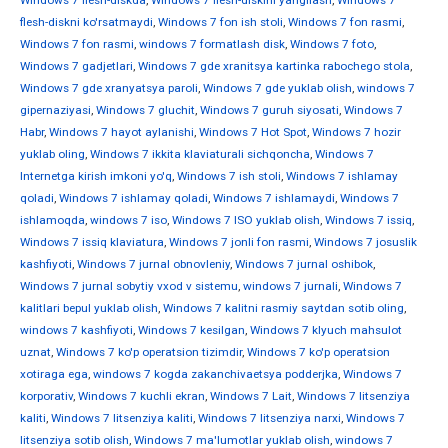
Windows 7 flesh-diskda
,
Windows 7 flesh-diskini yangilash
,
Windows 7
flesh-diskni ko'rsatmaydi
,
Windows 7 fon ish stoli
,
Windows 7 fon rasmi
,
Windows 7 fon rasmi
,
windows 7 formatlash disk
,
Windows 7 foto
,
Windows 7 gadjetlari
,
Windows 7 gde xranitsya kartinka rabochego stola
,
Windows 7 gde xranyatsya paroli
,
Windows 7 gde yuklab olish
,
windows 7
gipernaziyasi
,
Windows 7 gluchit
,
Windows 7 guruh siyosati
,
Windows 7
Habr
,
Windows 7 hayot aylanishi
,
Windows 7 Hot Spot
,
Windows 7 hozir
yuklab oling
,
Windows 7 ikkita klaviaturali sichqoncha
,
Windows 7
Internetga kirish imkoni yo'q
,
Windows 7 ish stoli
,
Windows 7 ishlamay
qoladi
,
Windows 7 ishlamay qoladi
,
Windows 7 ishlamaydi
,
Windows 7
ishlamoqda
,
windows 7 iso
,
Windows 7 ISO yuklab olish
,
Windows 7 issiq
,
Windows 7 issiq klaviatura
,
Windows 7 jonli fon rasmi
,
Windows 7 josuslik
kashfiyoti
,
Windows 7 jurnal obnovleniy
,
Windows 7 jurnal oshibok
,
Windows 7 jurnal sobytiy vxod v sistemu
,
windows 7 jurnali
,
Windows 7
kalitlari bepul yuklab olish
,
Windows 7 kalitni rasmiy saytdan sotib oling
,
windows 7 kashfiyoti
,
Windows 7 kesilgan
,
Windows 7 klyuch mahsulot
uznat
,
Windows 7 ko'p operatsion tizimdir
,
Windows 7 ko'p operatsion
xotiraga ega
,
windows 7 kogda zakanchivaetsya podderjka
,
Windows 7
korporativ
,
Windows 7 kuchli ekran
,
Windows 7 Lait
,
Windows 7 litsenziya
kaliti
,
Windows 7 litsenziya kaliti
,
Windows 7 litsenziya narxi
,
Windows 7
litsenziya sotib olish
,
Windows 7 ma'lumotlar yuklab olish
,
windows 7