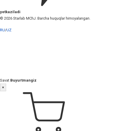
yetkaziladi
© 2026 Starlab MChJ. Barcha huquqlar himoyalangan.
RU
/
UZ
Savat
Buyurtmangiz
×