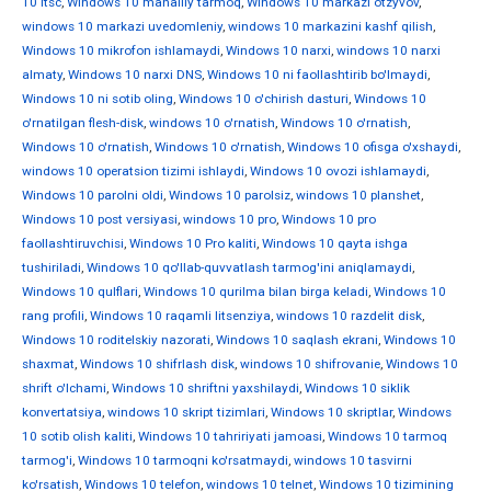
10 ltsc
,
Windows 10 mahalliy tarmoq
,
Windows 10 markazi otzyvov
,
windows 10 markazi uvedomleniy
,
windows 10 markazini kashf qilish
,
Windows 10 mikrofon ishlamaydi
,
Windows 10 narxi
,
windows 10 narxi
almaty
,
Windows 10 narxi DNS
,
Windows 10 ni faollashtirib bo'lmaydi
,
Windows 10 ni sotib oling
,
Windows 10 o'chirish dasturi
,
Windows 10
o'rnatilgan flesh-disk
,
windows 10 o'rnatish
,
Windows 10 o'rnatish
,
Windows 10 o'rnatish
,
Windows 10 o'rnatish
,
Windows 10 ofisga o'xshaydi
,
windows 10 operatsion tizimi ishlaydi
,
Windows 10 ovozi ishlamaydi
,
Windows 10 parolni oldi
,
Windows 10 parolsiz
,
windows 10 planshet
,
Windows 10 post versiyasi
,
windows 10 pro
,
Windows 10 pro
faollashtiruvchisi
,
Windows 10 Pro kaliti
,
Windows 10 qayta ishga
tushiriladi
,
Windows 10 qo'llab-quvvatlash tarmog'ini aniqlamaydi
,
Windows 10 qulflari
,
Windows 10 qurilma bilan birga keladi
,
Windows 10
rang profili
,
Windows 10 raqamli litsenziya
,
windows 10 razdelit disk
,
Windows 10 roditelskiy nazorati
,
Windows 10 saqlash ekrani
,
Windows 10
shaxmat
,
Windows 10 shifrlash disk
,
windows 10 shifrovanie
,
Windows 10
shrift o'lchami
,
Windows 10 shriftni yaxshilaydi
,
Windows 10 siklik
konvertatsiya
,
windows 10 skript tizimlari
,
Windows 10 skriptlar
,
Windows
10 sotib olish kaliti
,
Windows 10 tahririyati jamoasi
,
Windows 10 tarmoq
tarmog'i
,
Windows 10 tarmoqni ko'rsatmaydi
,
windows 10 tasvirni
ko'rsatish
,
Windows 10 telefon
,
windows 10 telnet
,
Windows 10 tizimining