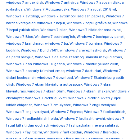
windows 7 andex disk
,
Windows 7 antivirus
,
Windows 7 asosan diskda
joylashgan
,
Windows 7 Autozagruska
,
Windows 7 avgust 2018 yil
,
Windows 7 avtologi
,
windows 7 avtomobil saqlash papkasi
,
Windows 7
barcha versiyalari
,
windows 7 bepul
,
Windows 7 bepul grafikalar
,
Windows
7 bepul yuklab olish
,
Windows 7 bilan
,
Windows 7 bildirishnoma ovozi
,
Windows 7 Bios
,
Windows 7 boshlang'ich
,
Windows 7 boshqaruv paneli
,
windows 7 brandmaur
,
windows 7 bu
,
Windows 7 bu nima
,
Windows 7
budilnik
,
Windows 7 Build 7601
,
windows 7 cherez flesh-disk
,
Windows 7
da parol mavjud
,
Windows 7 da simsiz tarmoq ulanishi mavjud emas
,
Windows 7 dan Windows 10 gacha
,
Windows 7 dasturi yuklab olish
,
Windows 7 dasturiy ta'minot emas
,
windows 7 dasturlari
,
Windows 7
diskni boshqarish
,
windows 7 download
,
Windows 7 Ekaterinburg sotib
olish
,
Windows 7 ekran klaviatura autosapusk
,
Windows 7 ekran
klaviaturasi
,
windows 7 ekran o'limi
,
Windows 7 ekrani shaxsiy
,
Windows 7
ekvalayzer
,
Windows 7 elektr quvvati
,
Windows 7 elektr quvvati yuqori
ishlab chiqarish
,
Windows 7 emulyatori
,
Windows 7 engil versiyasi
,
Windows 7 engil versiyasi
,
Windows 7 Express
,
Windows 7 faollashtirish
,
Windows 7 faollashtirish holda
,
Windows 7 faollashtiruvchi
,
windows 7
faqat bitta tildan qochadi
,
windows 7 fayl papkalari menyu sahifasi
,
Windows 7 fayl tizimi
,
Windows 7 fayl xostlari
,
Windows 7 flesh-disk
,