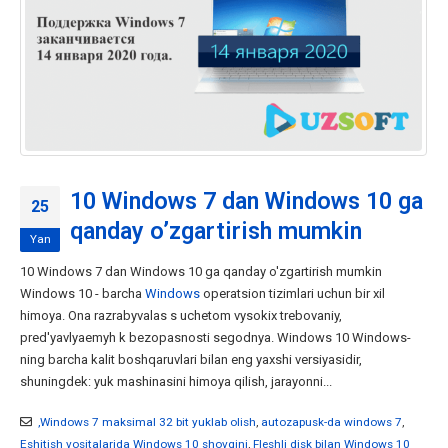
10 Windows 7 dan Windows 10 ga
25
qanday o’zgartirish mumkin
Yan
10 Windows 7 dan Windows 10 ga qanday o'zgartirish mumkin
Windows 10 - barcha
Windows
operatsion tizimlari uchun bir xil
himoya. Ona razrabyvalas s uchetom vysokix trebovaniy,
pred'yavlyaemyh k bezopasnosti segodnya. Windows 10 Windows-
ning barcha kalit boshqaruvlari bilan eng yaxshi versiyasidir,
shuningdek: yuk mashinasini himoya qilish, jarayonni...
,Windows 7 maksimal 32 bit yuklab olish
,
autozapusk-da windows 7
,
Eshitish vositalarida Windows 10 shovqini
,
Fleshli disk bilan Windows 10