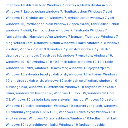
interfeysi
,
Fleshli disk bilan Windows 7 interfeysi
,
Fleshli disklar uchun
Windows 7
,
Laptop uchun windows 7
,
Noutbuk uchun Windows 7 yoki
Windows 10
,
O'yinlar uchun Windows 7
,
o'yinlar uchun windows 7 yoki
windows 10
,
Portlashdan oldin Windows 7 qora ekrani
,
Tahrir qilish uchun
windows 7 shrift
,
Tarmoq uchun windows 7
,
Telefonda Windows 7
faollashtirish
,
tiklashdan so'ng windows 7 brauzeri
,
Tizimdagi Windows 7
ning xotirasi kam
,
Ustanovki uchun windows 7 kaliti
,
Vindovs 7 .c
,
vindovs
7 kstrim
,
Vindovs 7 Yusb 3.0
,
vindovs 7 yusb dvd
,
vindovs 7 yusb dvd
daunload tul
,
vindovs 7 yusb dvd tul
,
vindovs 7 yusb tuls
,
windows 10
,
windows 10 10.1
,
windows 10 10.1 inch tablet
,
windows 10 10.1 tablet
,
windows 10 1909
,
windows 10 activator
,
windows 10 ajoyib to'plami
,
Windows 10 aktivator bepul yuklab olish
,
Windows 10 antivirus
,
Windows
10 antivirus yuklab olish
,
Windows 10 arxivlash sertifikatlari
,
windows 10
autosagruska
,
Windows 10 avtomobil
,
Windows 10 bo'yicha mutaxassis
bilimi
,
Windows 10 boshqaruvi
,
Windows 10 Cool OS
,
Windows 10 Cool
OS
,
Windows 10 da juda ko'p operatsiyalar mavjud
,
Windows 10 dasturi
,
Windows 10 diskni boshqarish
,
Windows 10 ekranini yangilash
,
Windows
10 ekranini yangilash 1920x1080
,
Windows 10 ekvalayzer
,
Windows 10
engil versiyasi
,
Windows 10 faollashtirish
,
Windows 10 faollashtirish kaliti
,
Windows 10 faollashtiruvchi kaliti
,
Windows 10 faollashtiruvchisi
,