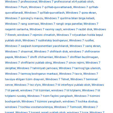
Windows 7 professional
,
Windows 7 professional x64 yuklab olish
,
Windows 7 Push
,
Windows 7 qo'llab-quvvatlanadi
,
Windows 7 qo'llab-
quvvatlanadi
,
Windows 7 qo'llab-quvvatlash
,
Windows 7 qora ekran
,
Windows 7 qorong'u mavzu
,
Windows 7 qurilma bilan birga keladi
,
Windows 7 rang sxemasi
,
Windows 7 rangli orqa panellar
,
Windows 7
raqamli sarlavha
,
Windows 7 rasmiy sayti
,
windows 7 razbit disk
,
Windows
7 Reestr
,
windows 7 rejimini o'rnatish
,
Windows 7 ro'yxatdan holda bepul
yuklab olish
,
Windows 7 ruditelskiy boshqaruvi
,
Windows 7 rusifier
,
Windows 7 saqlash komponentlari yaxshilandi
,
Windows 7 sariq ekran
,
Windows 7 shaxmat
,
Windows 7 shifrlash disk
,
windows 7 shifrovanie
papok
,
Windows 7 shrift o'lchamlari
,
Windows 7 shriftlari buzilmagan
,
Windows 7 shriftlarini yuklab oling
,
Windows 7 sinov rejimi
,
Windows 7
skriptlar
,
Windows 7 tahririyati jamoasi
,
Windows 7 tarmog'iga ulanish
,
Windows 7 tarmoq boshqaruv markazi
,
Windows 7 tas-ix
,
Windows 7
tavsiya etilgan tizim drayveri
,
Windows 7 Telnet
,
Windows 7 terminal
server
,
Windows 7 tez o'yin
,
Windows 7 til interfeysi yuklab olish
,
Windows
7 til paneli
,
windows 7 til tizimlari
,
windows 7 til to'plami
,
Windows 7 til
to'plami russkiy
,
Windows 7 tizim faylini yangilash
,
Windows 7 tizimini
boshqarish
,
Windows 7 tizimini yangilash
,
windows 7 tochka dostup
,
windows 7 tochka vosstanovleniya
,
Windows 7 Tormosit
,
Windows 7
torrent
,
Windows 7 torrent orqali yuklab olish
,
windows 7 toza
,
Windows 7