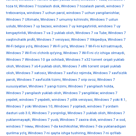
toza til
,
Windows 7 tozalash disk
,
Windows 7 tozalash paneli
,
windows 7
trebovaniya
,
windows 7 uchun parol
,
windows 7 uchun yangilanishlar
,
Windows 7 Ultimate
,
Windows 7 umumiy ko'rinishi
,
Windows 7 ustun
uslubi
,
Windows 7 uy bazasi
,
windows 7 uy kengaytirildi
,
windows 7 uy
kengaytirildi
,
Windows 7 va 2 yuklab olish
,
Windows 7 va Tube
,
Windows 7
vaqtinchalik profil
,
Windows 7 versiyasi
,
Windows 7 Vikipediya
,
Windows 7
Wi-Fi belgisi yo'q
,
Windows 7 Wi-Fi yo'q
,
Windows 7 Wi-Fi-ni ko'rsatmaydi
,
Windows 7 Wi-Fi-ni o'chirib qo'ying
,
Windows 7 Wi-Fi-ni o'z ichiga olmaydi
,
Windows 7 Windows 10 ga ochiladi
,
Windows 7 x32 torrent orqali yuklab
olish
,
Windows 7 x64 yuklab olish
,
Windows 7 x86 torrent orqali yuklab
olish
,
Windows 7 xatosiz
,
Windows 7 xavfsiz rejimda
,
Windows 7 xavfsizlik
paroli
,
Windows 7 xavfsizlik tizimi
,
Windows 7 xrip ovoz
,
Windows 7
xususiyatlari
,
Windows 7 yangi tizimi
,
Windows 7 yangilash holda
,
Windows 7 yangilash yuklab olish
,
Windows 7 yangiliklar
,
windows 7
yepdeit
,
windows 7 yepdeiti
,
windows 7 yillik versiyasi
,
Windows 7 yoki 8.1
,
Windows 7 yoki Windows 10
,
Windows 7 yopiladi
,
windows 7 yordam
dasturi usb 3.0
,
Windows 7 yorqinligi
,
Windows 7 yuklab olish
,
Windows 7
yuklanmayapti
,
Windows 7 yusb
,
Windows 7 zaxira disk
,
windows 7 и ssd
,
windows 7 темы
,
Windows 7-da kechikishlar
,
Windows 7-da yuklanadigan
qurilma yo'q
,
Windows 7-ni qayta ishga tushiring
,
Windows 7-ni qo'llab-