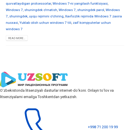
quvvatlaydigan protsessorlar
,
Windows 7-ni yangilash funktsiyasi
,
Windows 7, shuningdek o'rnatish
,
Windows 7, shuningdek parol
,
Windows
7, shuningdek, uyqu rejimini o'chiring
,
Xavfsizlik rejimida Windows 7 zaxira
nusxasi
,
Yuklab olish uchun windows 7 tili
,
zaif kompyuterlar uchun
windows 7
READ MORE...
Oʻzbekistonda litsenziyali dasturlar internet-doʻkoni. Onlayn toʻlov va
litsenziyalarni emailga Toshkentdan yetkazish.
+998 71 200 19 99