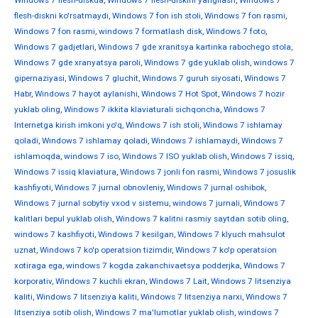
Windows 7 flesh-diskda
,
Windows 7 flesh-diskini yangilash
,
Windows 7
flesh-diskni ko'rsatmaydi
,
Windows 7 fon ish stoli
,
Windows 7 fon rasmi
,
Windows 7 fon rasmi
,
windows 7 formatlash disk
,
Windows 7 foto
,
Windows 7 gadjetlari
,
Windows 7 gde xranitsya kartinka rabochego stola
,
Windows 7 gde xranyatsya paroli
,
Windows 7 gde yuklab olish
,
windows 7
gipernaziyasi
,
Windows 7 gluchit
,
Windows 7 guruh siyosati
,
Windows 7
Habr
,
Windows 7 hayot aylanishi
,
Windows 7 Hot Spot
,
Windows 7 hozir
yuklab oling
,
Windows 7 ikkita klaviaturali sichqoncha
,
Windows 7
Internetga kirish imkoni yo'q
,
Windows 7 ish stoli
,
Windows 7 ishlamay
qoladi
,
Windows 7 ishlamay qoladi
,
Windows 7 ishlamaydi
,
Windows 7
ishlamoqda
,
windows 7 iso
,
Windows 7 ISO yuklab olish
,
Windows 7 issiq
,
Windows 7 issiq klaviatura
,
Windows 7 jonli fon rasmi
,
Windows 7 josuslik
kashfiyoti
,
Windows 7 jurnal obnovleniy
,
Windows 7 jurnal oshibok
,
Windows 7 jurnal sobytiy vxod v sistemu
,
windows 7 jurnali
,
Windows 7
kalitlari bepul yuklab olish
,
Windows 7 kalitni rasmiy saytdan sotib oling
,
windows 7 kashfiyoti
,
Windows 7 kesilgan
,
Windows 7 klyuch mahsulot
uznat
,
Windows 7 ko'p operatsion tizimdir
,
Windows 7 ko'p operatsion
xotiraga ega
,
windows 7 kogda zakanchivaetsya podderjka
,
Windows 7
korporativ
,
Windows 7 kuchli ekran
,
Windows 7 Lait
,
Windows 7 litsenziya
kaliti
,
Windows 7 litsenziya kaliti
,
Windows 7 litsenziya narxi
,
Windows 7
litsenziya sotib olish
,
Windows 7 ma'lumotlar yuklab olish
,
windows 7