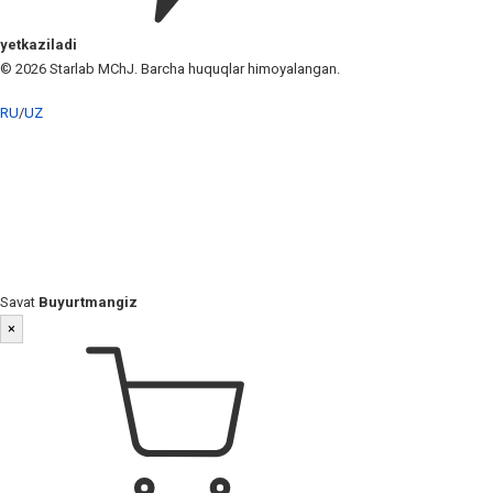
yetkaziladi
© 2026 Starlab MChJ. Barcha huquqlar himoyalangan.
RU
/
UZ
Savat
Buyurtmangiz
×