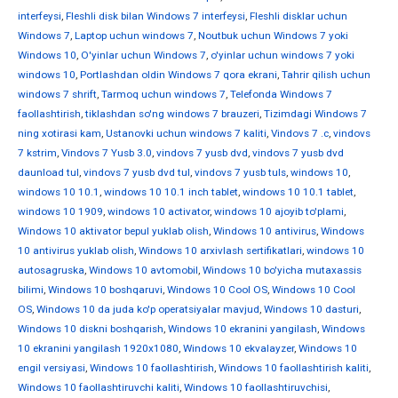
interfeysi
,
Fleshli disk bilan Windows 7 interfeysi
,
Fleshli disklar uchun
Windows 7
,
Laptop uchun windows 7
,
Noutbuk uchun Windows 7 yoki
Windows 10
,
O'yinlar uchun Windows 7
,
o'yinlar uchun windows 7 yoki
windows 10
,
Portlashdan oldin Windows 7 qora ekrani
,
Tahrir qilish uchun
windows 7 shrift
,
Tarmoq uchun windows 7
,
Telefonda Windows 7
faollashtirish
,
tiklashdan so'ng windows 7 brauzeri
,
Tizimdagi Windows 7
ning xotirasi kam
,
Ustanovki uchun windows 7 kaliti
,
Vindovs 7 .c
,
vindovs
7 kstrim
,
Vindovs 7 Yusb 3.0
,
vindovs 7 yusb dvd
,
vindovs 7 yusb dvd
daunload tul
,
vindovs 7 yusb dvd tul
,
vindovs 7 yusb tuls
,
windows 10
,
windows 10 10.1
,
windows 10 10.1 inch tablet
,
windows 10 10.1 tablet
,
windows 10 1909
,
windows 10 activator
,
windows 10 ajoyib to'plami
,
Windows 10 aktivator bepul yuklab olish
,
Windows 10 antivirus
,
Windows
10 antivirus yuklab olish
,
Windows 10 arxivlash sertifikatlari
,
windows 10
autosagruska
,
Windows 10 avtomobil
,
Windows 10 bo'yicha mutaxassis
bilimi
,
Windows 10 boshqaruvi
,
Windows 10 Cool OS
,
Windows 10 Cool
OS
,
Windows 10 da juda ko'p operatsiyalar mavjud
,
Windows 10 dasturi
,
Windows 10 diskni boshqarish
,
Windows 10 ekranini yangilash
,
Windows
10 ekranini yangilash 1920x1080
,
Windows 10 ekvalayzer
,
Windows 10
engil versiyasi
,
Windows 10 faollashtirish
,
Windows 10 faollashtirish kaliti
,
Windows 10 faollashtiruvchi kaliti
,
Windows 10 faollashtiruvchisi
,