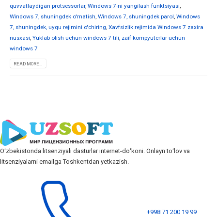
quvvatlaydigan protsessorlar
,
Windows 7-ni yangilash funktsiyasi
,
Windows 7, shuningdek o'rnatish
,
Windows 7, shuningdek parol
,
Windows
7, shuningdek, uyqu rejimini o'chiring
,
Xavfsizlik rejimida Windows 7 zaxira
nusxasi
,
Yuklab olish uchun windows 7 tili
,
zaif kompyuterlar uchun
windows 7
READ MORE...
Oʻzbekistonda litsenziyali dasturlar internet-doʻkoni. Onlayn toʻlov va
litsenziyalarni emailga Toshkentdan yetkazish.
+998 71 200 19 99