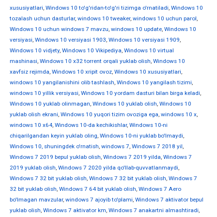
xususiyatlari
,
Windows 10 to'g'ridan-to'g'ri tizimga o'rnatiladi
,
Windows 10
tozalash uchun dasturlar
,
windows 10 tweaker
,
windows 10 uchun parol
,
Windows 10 uchun windows 7 mavzu
,
windows 10 update
,
Windows 10
versiyasi
,
Windows 10 versiyasi 1903
,
Windows 10 versiyasi 1909
,
Windows 10 vidjety
,
Windows 10 Vikipediya
,
Windows 10 virtual
mashinasi
,
Windows 10 x32 torrent orqali yuklab olish
,
Windows 10
xavfsiz rejimda
,
Windows 10 xripit ovoz
,
Windows 10 xususiyatlari
,
windows 10 yangilanishini olib tashlash
,
Windows 10 yangilash tizimi
,
windows 10 yillik versiyasi
,
Windows 10 yordam dasturi bilan birga keladi
,
Windows 10 yuklab olinmagan
,
Windows 10 yuklab olish
,
Windows 10
yuklab olish ekrani
,
Windows 10 yuqori tizim ovoziga ega
,
windows 10 х
,
windows 10 х64
,
Windows 10-da kechikishlar
,
Windows 10-ni
chiqarilgandan keyin yuklab oling
,
Windows 10-ni yuklab bo'lmaydi
,
Windows 10, shuningdek o'rnatish
,
windows 7
,
Windows 7 2018 yil
,
Windows 7 2019 bepul yuklab olish
,
Windows 7 2019 yilda
,
Windows 7
2019 yuklab olish
,
Windows 7 2020 yilda qo'llab-quvvatlanmaydi
,
Windows 7 32 bit yuklab olish
,
Windows 7 32 bit yuklab olish
,
Windows 7
32 bit yuklab olish
,
Windows 7 64 bit yuklab olish
,
Windows 7 Aero
bo'lmagan mavzular
,
windows 7 ajoyib to'plami
,
Windows 7 aktivator bepul
yuklab olish
,
Windows 7 aktivator km
,
Windows 7 anakartni almashtiradi
,