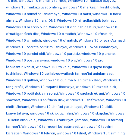
10 ltsc
,
Windows 10 mahalliy tarmoq
,
Windows 10 markazi otzyvov
,
windows 10 markazi uvedomleniy
,
windows 10 markazini kashf qilish
,
Windows 10 mikrofon ishlamaydi
,
Windows 10 narxi
,
windows 10 narxi
almaty
,
Windows 10 narxi DNS
,
Windows 10 ni faollashtirib bo'lmaydi
,
Windows 10 ni sotib oling
,
Windows 10 o'chirish dasturi
,
Windows 10
o'rnatilgan flesh-disk
,
Windows 10 o'rnatish
,
Windows 10 o'rnatish
,
Windows 10 o'rnatish
,
windows 10 o'rnatish
,
Windows 10 ofisga o'xshaydi
,
windows 10 operatsion tizimi ishlaydi
,
Windows 10 ovozi ishlamaydi
,
Windows 10 parolni oldi
,
Windows 10 parolsiz
,
windows 10 planshet
,
Windows 10 post versiyasi
,
windows 10 pro
,
Windows 10 pro
faollashtiruvchisi
,
Windows 10 Pro kaliti
,
Windows 10 qayta ishga
tushiriladi
,
Windows 10 qo'llab-quvvatlash tarmog'ini aniqlamaydi
,
Windows 10 qulflari
,
Windows 10 qurilma bilan birga keladi
,
Windows 10
rang profili
,
Windows 10 raqamli litsenziya
,
windows 10 razdelit disk
,
Windows 10 roditelskiy nazorati
,
Windows 10 saqlash ekrani
,
Windows 10
shaxmat
,
Windows 10 shifrlash disk
,
windows 10 shifrovanie
,
Windows 10
shrift o'lchami
,
Windows 10 shriftni yaxshilaydi
,
Windows 10 siklik
konvertatsiya
,
windows 10 skript tizimlari
,
Windows 10 skriptlar
,
Windows
10 sotib olish kaliti
,
Windows 10 tahririyati jamoasi
,
Windows 10 tarmoq
tarmog'i
,
Windows 10 tarmoqni ko'rsatmaydi
,
windows 10 tasvirni
ko'rsatish
,
Windows 10 telefon
,
windows 10 telnet
,
Windows 10 tizimining