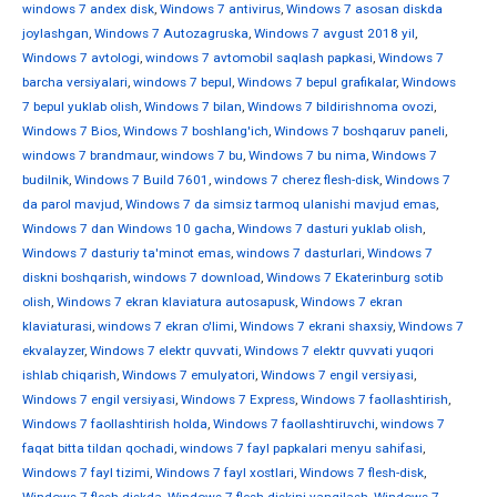
windows 7 andex disk
,
Windows 7 antivirus
,
Windows 7 asosan diskda
joylashgan
,
Windows 7 Autozagruska
,
Windows 7 avgust 2018 yil
,
Windows 7 avtologi
,
windows 7 avtomobil saqlash papkasi
,
Windows 7
barcha versiyalari
,
windows 7 bepul
,
Windows 7 bepul grafikalar
,
Windows
7 bepul yuklab olish
,
Windows 7 bilan
,
Windows 7 bildirishnoma ovozi
,
Windows 7 Bios
,
Windows 7 boshlang'ich
,
Windows 7 boshqaruv paneli
,
windows 7 brandmaur
,
windows 7 bu
,
Windows 7 bu nima
,
Windows 7
budilnik
,
Windows 7 Build 7601
,
windows 7 cherez flesh-disk
,
Windows 7
da parol mavjud
,
Windows 7 da simsiz tarmoq ulanishi mavjud emas
,
Windows 7 dan Windows 10 gacha
,
Windows 7 dasturi yuklab olish
,
Windows 7 dasturiy ta'minot emas
,
windows 7 dasturlari
,
Windows 7
diskni boshqarish
,
windows 7 download
,
Windows 7 Ekaterinburg sotib
olish
,
Windows 7 ekran klaviatura autosapusk
,
Windows 7 ekran
klaviaturasi
,
windows 7 ekran o'limi
,
Windows 7 ekrani shaxsiy
,
Windows 7
ekvalayzer
,
Windows 7 elektr quvvati
,
Windows 7 elektr quvvati yuqori
ishlab chiqarish
,
Windows 7 emulyatori
,
Windows 7 engil versiyasi
,
Windows 7 engil versiyasi
,
Windows 7 Express
,
Windows 7 faollashtirish
,
Windows 7 faollashtirish holda
,
Windows 7 faollashtiruvchi
,
windows 7
faqat bitta tildan qochadi
,
windows 7 fayl papkalari menyu sahifasi
,
Windows 7 fayl tizimi
,
Windows 7 fayl xostlari
,
Windows 7 flesh-disk
,