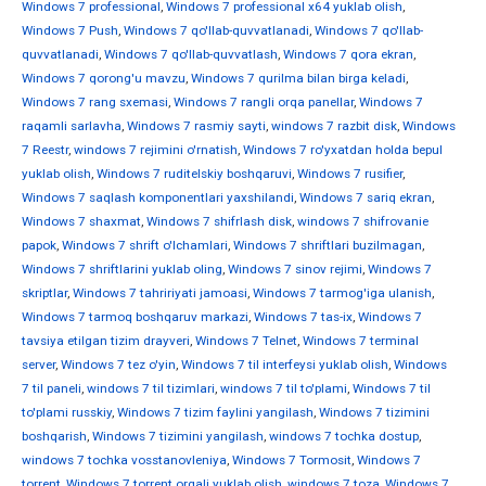
Windows 7 professional
,
Windows 7 professional x64 yuklab olish
,
Windows 7 Push
,
Windows 7 qo'llab-quvvatlanadi
,
Windows 7 qo'llab-
quvvatlanadi
,
Windows 7 qo'llab-quvvatlash
,
Windows 7 qora ekran
,
Windows 7 qorong'u mavzu
,
Windows 7 qurilma bilan birga keladi
,
Windows 7 rang sxemasi
,
Windows 7 rangli orqa panellar
,
Windows 7
raqamli sarlavha
,
Windows 7 rasmiy sayti
,
windows 7 razbit disk
,
Windows
7 Reestr
,
windows 7 rejimini o'rnatish
,
Windows 7 ro'yxatdan holda bepul
yuklab olish
,
Windows 7 ruditelskiy boshqaruvi
,
Windows 7 rusifier
,
Windows 7 saqlash komponentlari yaxshilandi
,
Windows 7 sariq ekran
,
Windows 7 shaxmat
,
Windows 7 shifrlash disk
,
windows 7 shifrovanie
papok
,
Windows 7 shrift o'lchamlari
,
Windows 7 shriftlari buzilmagan
,
Windows 7 shriftlarini yuklab oling
,
Windows 7 sinov rejimi
,
Windows 7
skriptlar
,
Windows 7 tahririyati jamoasi
,
Windows 7 tarmog'iga ulanish
,
Windows 7 tarmoq boshqaruv markazi
,
Windows 7 tas-ix
,
Windows 7
tavsiya etilgan tizim drayveri
,
Windows 7 Telnet
,
Windows 7 terminal
server
,
Windows 7 tez o'yin
,
Windows 7 til interfeysi yuklab olish
,
Windows
7 til paneli
,
windows 7 til tizimlari
,
windows 7 til to'plami
,
Windows 7 til
to'plami russkiy
,
Windows 7 tizim faylini yangilash
,
Windows 7 tizimini
boshqarish
,
Windows 7 tizimini yangilash
,
windows 7 tochka dostup
,
windows 7 tochka vosstanovleniya
,
Windows 7 Tormosit
,
Windows 7
torrent
,
Windows 7 torrent orqali yuklab olish
,
windows 7 toza
,
Windows 7