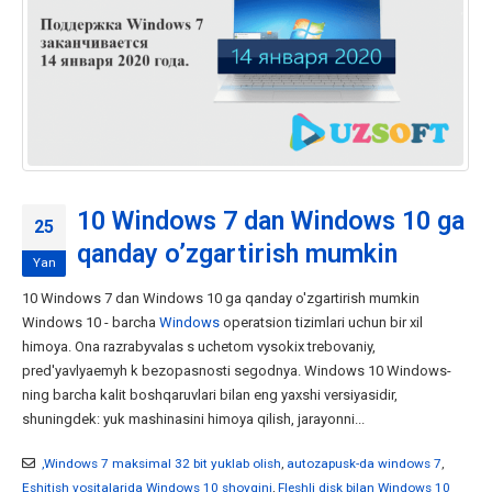
10 Windows 7 dan Windows 10 ga
25
qanday o’zgartirish mumkin
Yan
10 Windows 7 dan Windows 10 ga qanday o'zgartirish mumkin
Windows 10 - barcha
Windows
operatsion tizimlari uchun bir xil
himoya. Ona razrabyvalas s uchetom vysokix trebovaniy,
pred'yavlyaemyh k bezopasnosti segodnya. Windows 10 Windows-
ning barcha kalit boshqaruvlari bilan eng yaxshi versiyasidir,
shuningdek: yuk mashinasini himoya qilish, jarayonni...
,Windows 7 maksimal 32 bit yuklab olish
,
autozapusk-da windows 7
,
Eshitish vositalarida Windows 10 shovqini
,
Fleshli disk bilan Windows 10