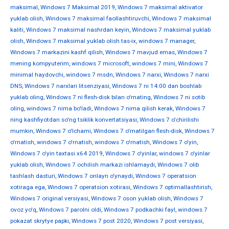
maksimal
,
Windows 7 Maksimal 2019
,
Windows 7 maksimal aktivator
yuklab olish
,
Windows 7 maksimal faollashtiruvchi
,
Windows 7 maksimal
kaliti
,
Windows 7 maksimal nashrdan keyin
,
Windows 7 maksimal yuklab
olish
,
Windows 7 maksimal yuklab olish tas-ix
,
windows 7 manager
,
Windows 7 markazini kashf qilish
,
Windows 7 mavjud emas
,
Windows 7
mening kompyuterim
,
windows 7 microsoft
,
windows 7 mini
,
Windows 7
minimal haydovchi
,
windows 7 msdn
,
Windows 7 narxi
,
Windows 7 narxi
DNS
,
Windows 7 narxlari litsenziyasi
,
Windows 7 ni 14:00 dan boshlab
yuklab oling
,
Windows 7 ni flesh-disk bilan o'rnating
,
Windows 7 ni sotib
oling
,
windows 7 nima bo'ladi
,
Windows 7 nima qilish kerak
,
Windows 7
ning kashfiyotdan so'ng tsiklik konvertatsiyasi
,
Windows 7 o'chirilishi
mumkin
,
Windows 7 o'lchami
,
Windows 7 o'rnatilgan flesh-disk
,
Windows 7
o'rnatish
,
windows 7 o'rnatish
,
windows 7 o'rnatish
,
Windows 7 o'yin
,
Windows 7 o'yin taxtasi x64 2019
,
Windows 7 o'yinlar
,
windows 7 o'yinlar
yuklab olish
,
Windows 7 ochilish markazi ishlamaydi
,
Windows 7 olib
tashlash dasturi
,
Windows 7 onlayn o'ynaydi
,
Windows 7 operatsion
xotiraga ega
,
Windows 7 operatsion xotirasi
,
Windows 7 optimallashtirish
,
Windows 7 original versiyasi
,
Windows 7 oson yuklab olish
,
Windows 7
ovoz yo'q
,
Windows 7 parolni oldi
,
Windows 7 podkachki fayl
,
windows 7
pokazat skrytye papki
,
Windows 7 post 2020
,
Windows 7 post versiyasi
,