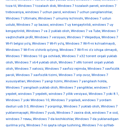
toza til
,
Windows 7 tozalash disk
,
Windows 7 tozalash paneli
,
windows 7
trebovaniya
,
windows 7 uchun parol
,
windows 7 uchun yangilanishlar
,
Windows 7 Ultimate
,
Windows 7 umumiy ko'rinishi
,
Windows 7 ustun
uslubi
,
Windows 7 uy bazasi
,
windows 7 uy kengaytirildi
,
windows 7 uy
kengaytirildi
,
Windows 7 va 2 yuklab olish
,
Windows 7 va Tube
,
Windows 7
vaqtinchalik profil
,
Windows 7 versiyasi
,
Windows 7 Vikipediya
,
Windows 7
Wi-Fi belgisi yo'q
,
Windows 7 Wi-Fi yo'q
,
Windows 7 Wi-Fi-ni ko'rsatmaydi
,
Windows 7 Wi-Fi-ni o'chirib qo'ying
,
Windows 7 Wi-Fi-ni o'z ichiga olmaydi
,
Windows 7 Windows 10 ga ochiladi
,
Windows 7 x32 torrent orqali yuklab
olish
,
Windows 7 x64 yuklab olish
,
Windows 7 x86 torrent orqali yuklab
olish
,
Windows 7 xatosiz
,
Windows 7 xavfsiz rejimda
,
Windows 7 xavfsizlik
paroli
,
Windows 7 xavfsizlik tizimi
,
Windows 7 xrip ovoz
,
Windows 7
xususiyatlari
,
Windows 7 yangi tizimi
,
Windows 7 yangilash holda
,
Windows 7 yangilash yuklab olish
,
Windows 7 yangiliklar
,
windows 7
yepdeit
,
windows 7 yepdeiti
,
windows 7 yillik versiyasi
,
Windows 7 yoki 8.1
,
Windows 7 yoki Windows 10
,
Windows 7 yopiladi
,
windows 7 yordam
dasturi usb 3.0
,
Windows 7 yorqinligi
,
Windows 7 yuklab olish
,
Windows 7
yuklanmayapti
,
Windows 7 yusb
,
Windows 7 zaxira disk
,
windows 7 и ssd
,
windows 7 темы
,
Windows 7-da kechikishlar
,
Windows 7-da yuklanadigan
qurilma yo'q
,
Windows 7-ni qayta ishga tushiring
,
Windows 7-ni qo'llab-