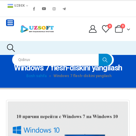
UZBEK
0
0
Windows 7 flesh-diskini yangilash
Bosh sahifa
»
Windows 7 flesh-diskini yangilash