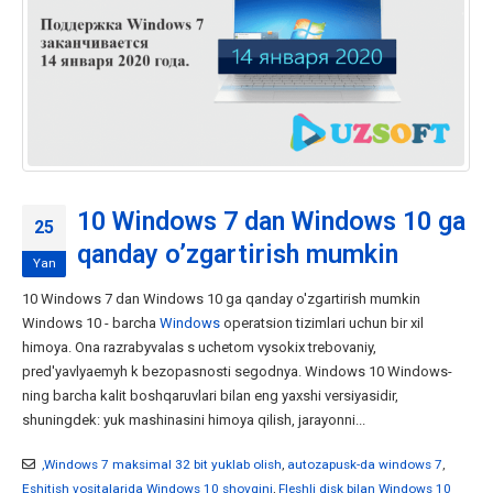
10 Windows 7 dan Windows 10 ga
25
qanday o’zgartirish mumkin
Yan
10 Windows 7 dan Windows 10 ga qanday o'zgartirish mumkin
Windows 10 - barcha
Windows
operatsion tizimlari uchun bir xil
himoya. Ona razrabyvalas s uchetom vysokix trebovaniy,
pred'yavlyaemyh k bezopasnosti segodnya. Windows 10 Windows-
ning barcha kalit boshqaruvlari bilan eng yaxshi versiyasidir,
shuningdek: yuk mashinasini himoya qilish, jarayonni...
,Windows 7 maksimal 32 bit yuklab olish
,
autozapusk-da windows 7
,
Eshitish vositalarida Windows 10 shovqini
,
Fleshli disk bilan Windows 10