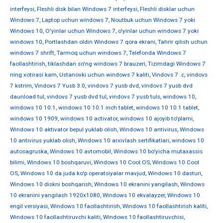
interfeysi
,
Fleshli disk bilan Windows 7 interfeysi
,
Fleshli disklar uchun
Windows 7
,
Laptop uchun windows 7
,
Noutbuk uchun Windows 7 yoki
Windows 10
,
O'yinlar uchun Windows 7
,
o'yinlar uchun windows 7 yoki
windows 10
,
Portlashdan oldin Windows 7 qora ekrani
,
Tahrir qilish uchun
windows 7 shrift
,
Tarmoq uchun windows 7
,
Telefonda Windows 7
faollashtirish
,
tiklashdan so'ng windows 7 brauzeri
,
Tizimdagi Windows 7
ning xotirasi kam
,
Ustanovki uchun windows 7 kaliti
,
Vindovs 7 .c
,
vindovs
7 kstrim
,
Vindovs 7 Yusb 3.0
,
vindovs 7 yusb dvd
,
vindovs 7 yusb dvd
daunload tul
,
vindovs 7 yusb dvd tul
,
vindovs 7 yusb tuls
,
windows 10
,
windows 10 10.1
,
windows 10 10.1 inch tablet
,
windows 10 10.1 tablet
,
windows 10 1909
,
windows 10 activator
,
windows 10 ajoyib to'plami
,
Windows 10 aktivator bepul yuklab olish
,
Windows 10 antivirus
,
Windows
10 antivirus yuklab olish
,
Windows 10 arxivlash sertifikatlari
,
windows 10
autosagruska
,
Windows 10 avtomobil
,
Windows 10 bo'yicha mutaxassis
bilimi
,
Windows 10 boshqaruvi
,
Windows 10 Cool OS
,
Windows 10 Cool
OS
,
Windows 10 da juda ko'p operatsiyalar mavjud
,
Windows 10 dasturi
,
Windows 10 diskni boshqarish
,
Windows 10 ekranini yangilash
,
Windows
10 ekranini yangilash 1920x1080
,
Windows 10 ekvalayzer
,
Windows 10
engil versiyasi
,
Windows 10 faollashtirish
,
Windows 10 faollashtirish kaliti
,
Windows 10 faollashtiruvchi kaliti
,
Windows 10 faollashtiruvchisi
,