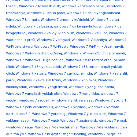
toza til
,
Windows 7 tozalash disk
,
Windows 7 tozalash paneli
,
windows 7
trebovaniya
,
windows 7 uchun parol
,
windows 7 uchun yangilanishlar
,
Windows 7 Ultimate
,
Windows 7 umumiy ko'rinishi
,
Windows 7 ustun
uslubi
,
Windows 7 uy bazasi
,
windows 7 uy kengaytirildi
,
windows 7 uy
kengaytirildi
,
Windows 7 va 2 yuklab olish
,
Windows 7 va Tube
,
Windows 7
vaqtinchalik profil
,
Windows 7 versiyasi
,
Windows 7 Vikipediya
,
Windows 7
Wi-Fi belgisi yo'q
,
Windows 7 Wi-Fi yo'q
,
Windows 7 Wi-Fi-ni ko'rsatmaydi
,
Windows 7 Wi-Fi-ni o'chirib qo'ying
,
Windows 7 Wi-Fi-ni o'z ichiga olmaydi
,
Windows 7 Windows 10 ga ochiladi
,
Windows 7 x32 torrent orqali yuklab
olish
,
Windows 7 x64 yuklab olish
,
Windows 7 x86 torrent orqali yuklab
olish
,
Windows 7 xatosiz
,
Windows 7 xavfsiz rejimda
,
Windows 7 xavfsizlik
paroli
,
Windows 7 xavfsizlik tizimi
,
Windows 7 xrip ovoz
,
Windows 7
xususiyatlari
,
Windows 7 yangi tizimi
,
Windows 7 yangilash holda
,
Windows 7 yangilash yuklab olish
,
Windows 7 yangiliklar
,
windows 7
yepdeit
,
windows 7 yepdeiti
,
windows 7 yillik versiyasi
,
Windows 7 yoki 8.1
,
Windows 7 yoki Windows 10
,
Windows 7 yopiladi
,
windows 7 yordam
dasturi usb 3.0
,
Windows 7 yorqinligi
,
Windows 7 yuklab olish
,
Windows 7
yuklanmayapti
,
Windows 7 yusb
,
Windows 7 zaxira disk
,
windows 7 и ssd
,
windows 7 темы
,
Windows 7-da kechikishlar
,
Windows 7-da yuklanadigan
qurilma yo'q
,
Windows 7-ni qayta ishga tushiring
,
Windows 7-ni qo'llab-