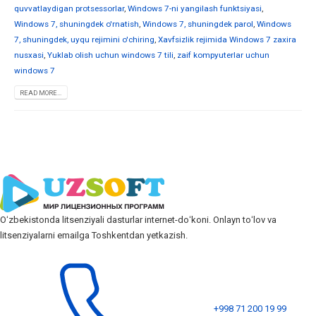
quvvatlaydigan protsessorlar
,
Windows 7-ni yangilash funktsiyasi
,
Windows 7, shuningdek o'rnatish
,
Windows 7, shuningdek parol
,
Windows
7, shuningdek, uyqu rejimini o'chiring
,
Xavfsizlik rejimida Windows 7 zaxira
nusxasi
,
Yuklab olish uchun windows 7 tili
,
zaif kompyuterlar uchun
windows 7
READ MORE...
Oʻzbekistonda litsenziyali dasturlar internet-doʻkoni. Onlayn toʻlov va
litsenziyalarni emailga Toshkentdan yetkazish.
+998 71 200 19 99