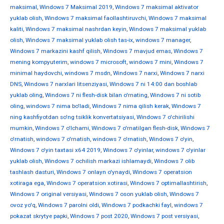
maksimal
,
Windows 7 Maksimal 2019
,
Windows 7 maksimal aktivator
yuklab olish
,
Windows 7 maksimal faollashtiruvchi
,
Windows 7 maksimal
kaliti
,
Windows 7 maksimal nashrdan keyin
,
Windows 7 maksimal yuklab
olish
,
Windows 7 maksimal yuklab olish tas-ix
,
windows 7 manager
,
Windows 7 markazini kashf qilish
,
Windows 7 mavjud emas
,
Windows 7
mening kompyuterim
,
windows 7 microsoft
,
windows 7 mini
,
Windows 7
minimal haydovchi
,
windows 7 msdn
,
Windows 7 narxi
,
Windows 7 narxi
DNS
,
Windows 7 narxlari litsenziyasi
,
Windows 7 ni 14:00 dan boshlab
yuklab oling
,
Windows 7 ni flesh-disk bilan o'rnating
,
Windows 7 ni sotib
oling
,
windows 7 nima bo'ladi
,
Windows 7 nima qilish kerak
,
Windows 7
ning kashfiyotdan so'ng tsiklik konvertatsiyasi
,
Windows 7 o'chirilishi
mumkin
,
Windows 7 o'lchami
,
Windows 7 o'rnatilgan flesh-disk
,
Windows 7
o'rnatish
,
windows 7 o'rnatish
,
windows 7 o'rnatish
,
Windows 7 o'yin
,
Windows 7 o'yin taxtasi x64 2019
,
Windows 7 o'yinlar
,
windows 7 o'yinlar
yuklab olish
,
Windows 7 ochilish markazi ishlamaydi
,
Windows 7 olib
tashlash dasturi
,
Windows 7 onlayn o'ynaydi
,
Windows 7 operatsion
xotiraga ega
,
Windows 7 operatsion xotirasi
,
Windows 7 optimallashtirish
,
Windows 7 original versiyasi
,
Windows 7 oson yuklab olish
,
Windows 7
ovoz yo'q
,
Windows 7 parolni oldi
,
Windows 7 podkachki fayl
,
windows 7
pokazat skrytye papki
,
Windows 7 post 2020
,
Windows 7 post versiyasi
,