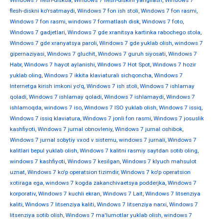
Windows 7 flesh-diskda
,
Windows 7 flesh-diskini yangilash
,
Windows 7
flesh-diskni ko'rsatmaydi
,
Windows 7 fon ish stoli
,
Windows 7 fon rasmi
,
Windows 7 fon rasmi
,
windows 7 formatlash disk
,
Windows 7 foto
,
Windows 7 gadjetlari
,
Windows 7 gde xranitsya kartinka rabochego stola
,
Windows 7 gde xranyatsya paroli
,
Windows 7 gde yuklab olish
,
windows 7
gipernaziyasi
,
Windows 7 gluchit
,
Windows 7 guruh siyosati
,
Windows 7
Habr
,
Windows 7 hayot aylanishi
,
Windows 7 Hot Spot
,
Windows 7 hozir
yuklab oling
,
Windows 7 ikkita klaviaturali sichqoncha
,
Windows 7
Internetga kirish imkoni yo'q
,
Windows 7 ish stoli
,
Windows 7 ishlamay
qoladi
,
Windows 7 ishlamay qoladi
,
Windows 7 ishlamaydi
,
Windows 7
ishlamoqda
,
windows 7 iso
,
Windows 7 ISO yuklab olish
,
Windows 7 issiq
,
Windows 7 issiq klaviatura
,
Windows 7 jonli fon rasmi
,
Windows 7 josuslik
kashfiyoti
,
Windows 7 jurnal obnovleniy
,
Windows 7 jurnal oshibok
,
Windows 7 jurnal sobytiy vxod v sistemu
,
windows 7 jurnali
,
Windows 7
kalitlari bepul yuklab olish
,
Windows 7 kalitni rasmiy saytdan sotib oling
,
windows 7 kashfiyoti
,
Windows 7 kesilgan
,
Windows 7 klyuch mahsulot
uznat
,
Windows 7 ko'p operatsion tizimdir
,
Windows 7 ko'p operatsion
xotiraga ega
,
windows 7 kogda zakanchivaetsya podderjka
,
Windows 7
korporativ
,
Windows 7 kuchli ekran
,
Windows 7 Lait
,
Windows 7 litsenziya
kaliti
,
Windows 7 litsenziya kaliti
,
Windows 7 litsenziya narxi
,
Windows 7
litsenziya sotib olish
,
Windows 7 ma'lumotlar yuklab olish
,
windows 7