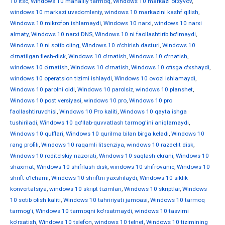
10 ltsc
,
Windows 10 mahalliy tarmoq
,
Windows 10 markazi otzyvov
,
windows 10 markazi uvedomleniy
,
windows 10 markazini kashf qilish
,
Windows 10 mikrofon ishlamaydi
,
Windows 10 narxi
,
windows 10 narxi
almaty
,
Windows 10 narxi DNS
,
Windows 10 ni faollashtirib bo'lmaydi
,
Windows 10 ni sotib oling
,
Windows 10 o'chirish dasturi
,
Windows 10
o'rnatilgan flesh-disk
,
Windows 10 o'rnatish
,
Windows 10 o'rnatish
,
windows 10 o'rnatish
,
Windows 10 o'rnatish
,
Windows 10 ofisga o'xshaydi
,
windows 10 operatsion tizimi ishlaydi
,
Windows 10 ovozi ishlamaydi
,
Windows 10 parolni oldi
,
Windows 10 parolsiz
,
windows 10 planshet
,
Windows 10 post versiyasi
,
windows 10 pro
,
Windows 10 pro
faollashtiruvchisi
,
Windows 10 Pro kaliti
,
Windows 10 qayta ishga
tushiriladi
,
Windows 10 qo'llab-quvvatlash tarmog'ini aniqlamaydi
,
Windows 10 qulflari
,
Windows 10 qurilma bilan birga keladi
,
Windows 10
rang profili
,
Windows 10 raqamli litsenziya
,
windows 10 razdelit disk
,
Windows 10 roditelskiy nazorati
,
Windows 10 saqlash ekrani
,
Windows 10
shaxmat
,
Windows 10 shifrlash disk
,
windows 10 shifrovanie
,
Windows 10
shrift o'lchami
,
Windows 10 shriftni yaxshilaydi
,
Windows 10 siklik
konvertatsiya
,
windows 10 skript tizimlari
,
Windows 10 skriptlar
,
Windows
10 sotib olish kaliti
,
Windows 10 tahririyati jamoasi
,
Windows 10 tarmoq
tarmog'i
,
Windows 10 tarmoqni ko'rsatmaydi
,
windows 10 tasvirni
ko'rsatish
,
Windows 10 telefon
,
windows 10 telnet
,
Windows 10 tizimining