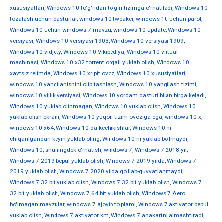
xususiyatlari
,
Windows 10 to'g'ridan-to'g'ri tizimga o'rnatiladi
,
Windows 10
tozalash uchun dasturlar
,
windows 10 tweaker
,
windows 10 uchun parol
,
Windows 10 uchun windows 7 mavzu
,
windows 10 update
,
Windows 10
versiyasi
,
Windows 10 versiyasi 1903
,
Windows 10 versiyasi 1909
,
Windows 10 vidjety
,
Windows 10 Vikipediya
,
Windows 10 virtual
mashinasi
,
Windows 10 x32 torrent orqali yuklab olish
,
Windows 10
xavfsiz rejimda
,
Windows 10 xripit ovoz
,
Windows 10 xususiyatlari
,
windows 10 yangilanishini olib tashlash
,
Windows 10 yangilash tizimi
,
windows 10 yillik versiyasi
,
Windows 10 yordam dasturi bilan birga keladi
,
Windows 10 yuklab olinmagan
,
Windows 10 yuklab olish
,
Windows 10
yuklab olish ekrani
,
Windows 10 yuqori tizim ovoziga ega
,
windows 10 х
,
windows 10 х64
,
Windows 10-da kechikishlar
,
Windows 10-ni
chiqarilgandan keyin yuklab oling
,
Windows 10-ni yuklab bo'lmaydi
,
Windows 10, shuningdek o'rnatish
,
windows 7
,
Windows 7 2018 yil
,
Windows 7 2019 bepul yuklab olish
,
Windows 7 2019 yilda
,
Windows 7
2019 yuklab olish
,
Windows 7 2020 yilda qo'llab-quvvatlanmaydi
,
Windows 7 32 bit yuklab olish
,
Windows 7 32 bit yuklab olish
,
Windows 7
32 bit yuklab olish
,
Windows 7 64 bit yuklab olish
,
Windows 7 Aero
bo'lmagan mavzular
,
windows 7 ajoyib to'plami
,
Windows 7 aktivator bepul
yuklab olish
,
Windows 7 aktivator km
,
Windows 7 anakartni almashtiradi
,