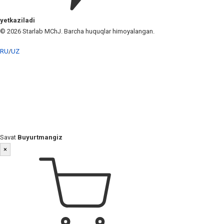
yetkaziladi
© 2026 Starlab MChJ. Barcha huquqlar himoyalangan.
RU
/
UZ
Savat
Buyurtmangiz
×