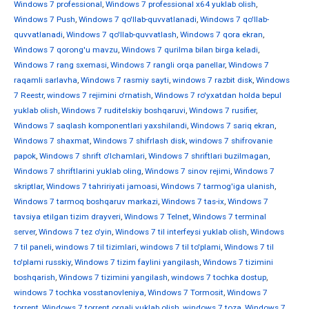
Windows 7 professional
,
Windows 7 professional x64 yuklab olish
,
Windows 7 Push
,
Windows 7 qo'llab-quvvatlanadi
,
Windows 7 qo'llab-
quvvatlanadi
,
Windows 7 qo'llab-quvvatlash
,
Windows 7 qora ekran
,
Windows 7 qorong'u mavzu
,
Windows 7 qurilma bilan birga keladi
,
Windows 7 rang sxemasi
,
Windows 7 rangli orqa panellar
,
Windows 7
raqamli sarlavha
,
Windows 7 rasmiy sayti
,
windows 7 razbit disk
,
Windows
7 Reestr
,
windows 7 rejimini o'rnatish
,
Windows 7 ro'yxatdan holda bepul
yuklab olish
,
Windows 7 ruditelskiy boshqaruvi
,
Windows 7 rusifier
,
Windows 7 saqlash komponentlari yaxshilandi
,
Windows 7 sariq ekran
,
Windows 7 shaxmat
,
Windows 7 shifrlash disk
,
windows 7 shifrovanie
papok
,
Windows 7 shrift o'lchamlari
,
Windows 7 shriftlari buzilmagan
,
Windows 7 shriftlarini yuklab oling
,
Windows 7 sinov rejimi
,
Windows 7
skriptlar
,
Windows 7 tahririyati jamoasi
,
Windows 7 tarmog'iga ulanish
,
Windows 7 tarmoq boshqaruv markazi
,
Windows 7 tas-ix
,
Windows 7
tavsiya etilgan tizim drayveri
,
Windows 7 Telnet
,
Windows 7 terminal
server
,
Windows 7 tez o'yin
,
Windows 7 til interfeysi yuklab olish
,
Windows
7 til paneli
,
windows 7 til tizimlari
,
windows 7 til to'plami
,
Windows 7 til
to'plami russkiy
,
Windows 7 tizim faylini yangilash
,
Windows 7 tizimini
boshqarish
,
Windows 7 tizimini yangilash
,
windows 7 tochka dostup
,
windows 7 tochka vosstanovleniya
,
Windows 7 Tormosit
,
Windows 7
torrent
,
Windows 7 torrent orqali yuklab olish
,
windows 7 toza
,
Windows 7