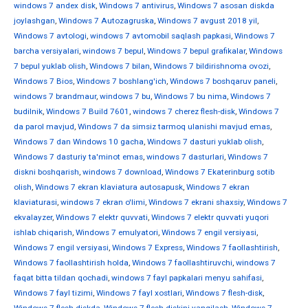
windows 7 andex disk
,
Windows 7 antivirus
,
Windows 7 asosan diskda
joylashgan
,
Windows 7 Autozagruska
,
Windows 7 avgust 2018 yil
,
Windows 7 avtologi
,
windows 7 avtomobil saqlash papkasi
,
Windows 7
barcha versiyalari
,
windows 7 bepul
,
Windows 7 bepul grafikalar
,
Windows
7 bepul yuklab olish
,
Windows 7 bilan
,
Windows 7 bildirishnoma ovozi
,
Windows 7 Bios
,
Windows 7 boshlang'ich
,
Windows 7 boshqaruv paneli
,
windows 7 brandmaur
,
windows 7 bu
,
Windows 7 bu nima
,
Windows 7
budilnik
,
Windows 7 Build 7601
,
windows 7 cherez flesh-disk
,
Windows 7
da parol mavjud
,
Windows 7 da simsiz tarmoq ulanishi mavjud emas
,
Windows 7 dan Windows 10 gacha
,
Windows 7 dasturi yuklab olish
,
Windows 7 dasturiy ta'minot emas
,
windows 7 dasturlari
,
Windows 7
diskni boshqarish
,
windows 7 download
,
Windows 7 Ekaterinburg sotib
olish
,
Windows 7 ekran klaviatura autosapusk
,
Windows 7 ekran
klaviaturasi
,
windows 7 ekran o'limi
,
Windows 7 ekrani shaxsiy
,
Windows 7
ekvalayzer
,
Windows 7 elektr quvvati
,
Windows 7 elektr quvvati yuqori
ishlab chiqarish
,
Windows 7 emulyatori
,
Windows 7 engil versiyasi
,
Windows 7 engil versiyasi
,
Windows 7 Express
,
Windows 7 faollashtirish
,
Windows 7 faollashtirish holda
,
Windows 7 faollashtiruvchi
,
windows 7
faqat bitta tildan qochadi
,
windows 7 fayl papkalari menyu sahifasi
,
Windows 7 fayl tizimi
,
Windows 7 fayl xostlari
,
Windows 7 flesh-disk
,