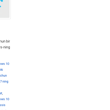
hun bir
ws-ning
dows 10
ki
 uchun
7 ning
et
,
ows 10
ssis