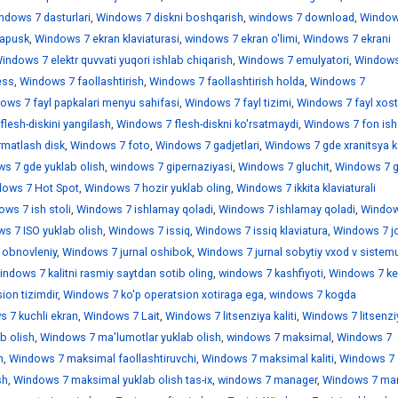
ndows 7 dasturlari
,
Windows 7 diskni boshqarish
,
windows 7 download
,
Window
sapusk
,
Windows 7 ekran klaviaturasi
,
windows 7 ekran o'limi
,
Windows 7 ekrani
indows 7 elektr quvvati yuqori ishlab chiqarish
,
Windows 7 emulyatori
,
Windows
ess
,
Windows 7 faollashtirish
,
Windows 7 faollashtirish holda
,
Windows 7
ows 7 fayl papkalari menyu sahifasi
,
Windows 7 fayl tizimi
,
Windows 7 fayl xostl
lesh-diskini yangilash
,
Windows 7 flesh-diskni ko'rsatmaydi
,
Windows 7 fon ish 
rmatlash disk
,
Windows 7 foto
,
Windows 7 gadjetlari
,
Windows 7 gde xranitsya k
s 7 gde yuklab olish
,
windows 7 gipernaziyasi
,
Windows 7 gluchit
,
Windows 7 
ows 7 Hot Spot
,
Windows 7 hozir yuklab oling
,
Windows 7 ikkita klaviaturali
ws 7 ish stoli
,
Windows 7 ishlamay qoladi
,
Windows 7 ishlamay qoladi
,
Window
s 7 ISO yuklab olish
,
Windows 7 issiq
,
Windows 7 issiq klaviatura
,
Windows 7 jo
 obnovleniy
,
Windows 7 jurnal oshibok
,
Windows 7 jurnal sobytiy vxod v sistem
indows 7 kalitni rasmiy saytdan sotib oling
,
windows 7 kashfiyoti
,
Windows 7 ke
ion tizimdir
,
Windows 7 ko'p operatsion xotiraga ega
,
windows 7 kogda
 7 kuchli ekran
,
Windows 7 Lait
,
Windows 7 litsenziya kaliti
,
Windows 7 litsenzi
b olish
,
Windows 7 ma'lumotlar yuklab olish
,
windows 7 maksimal
,
Windows 7
h
,
Windows 7 maksimal faollashtiruvchi
,
Windows 7 maksimal kaliti
,
Windows 7
sh
,
Windows 7 maksimal yuklab olish tas-ix
,
windows 7 manager
,
Windows 7 mar