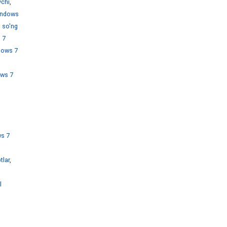
chi
,
ndows
 so'ng
 7
dows 7
ws 7
s 7
tlar
,
l