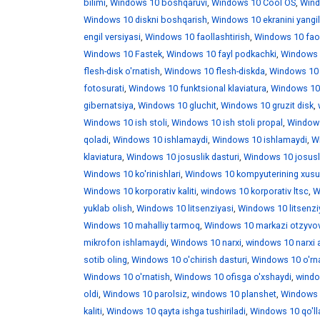
bilimi
,
Windows 10 boshqaruvi
,
Windows 10 Cool OS
,
Wind
Windows 10 diskni boshqarish
,
Windows 10 ekranini yangi
engil versiyasi
,
Windows 10 faollashtirish
,
Windows 10 faoll
Windows 10 Fastek
,
Windows 10 fayl podkachki
,
Windows 1
flesh-disk o'rnatish
,
Windows 10 flesh-diskda
,
Windows 10 f
fotosurati
,
Windows 10 funktsional klaviatura
,
Windows 10 
gibernatsiya
,
Windows 10 gluchit
,
Windows 10 gruzit disk
,
Windows 10 ish stoli
,
Windows 10 ish stoli propal
,
Windows 
qoladi
,
Windows 10 ishlamaydi
,
Windows 10 ishlamaydi
,
W
klaviatura
,
Windows 10 josuslik dasturi
,
Windows 10 josusli
Windows 10 ko'rinishlari
,
Windows 10 kompyuterining xusus
Windows 10 korporativ kaliti
,
windows 10 korporativ ltsc
,
W
yuklab olish
,
Windows 10 litsenziyasi
,
Windows 10 litsenzi
Windows 10 mahalliy tarmoq
,
Windows 10 markazi otzyvo
mikrofon ishlamaydi
,
Windows 10 narxi
,
windows 10 narxi 
sotib oling
,
Windows 10 o'chirish dasturi
,
Windows 10 o'rna
Windows 10 o'rnatish
,
Windows 10 ofisga o'xshaydi
,
windo
oldi
,
Windows 10 parolsiz
,
windows 10 planshet
,
Windows 1
kaliti
,
Windows 10 qayta ishga tushiriladi
,
Windows 10 qo'll