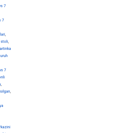
s 7
 7
ari
,
stoli
,
artinka
guruh
s 7
nli
u
,
silgan
,
ya
kazini