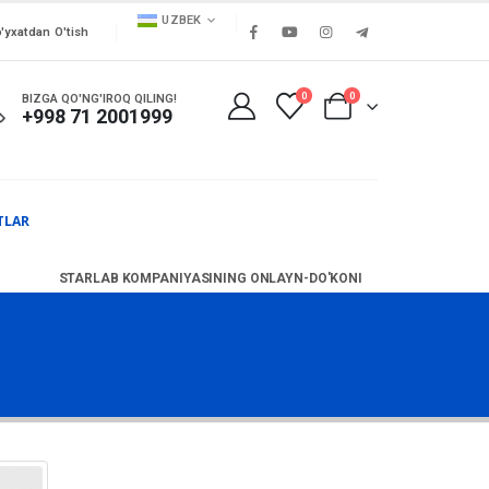
UZBEK
'yxatdan O'tish
0
0
BIZGA QO'NG'IROQ QILING!
+998 71 2001999
TLAR
STARLAB KOMPANIYASINING ONLAYN-DO'KONI