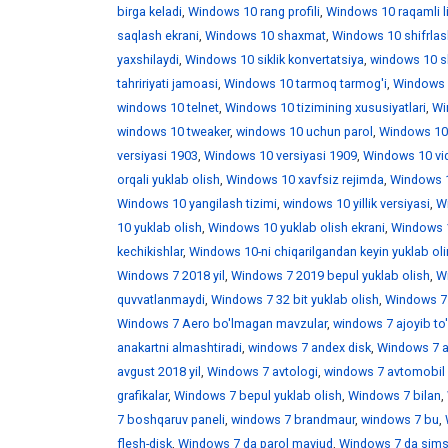
birga keladi
,
Windows 10 rang profili
,
Windows 10 raqamli l
saqlash ekrani
,
Windows 10 shaxmat
,
Windows 10 shifrlas
yaxshilaydi
,
Windows 10 siklik konvertatsiya
,
windows 10 skr
tahririyati jamoasi
,
Windows 10 tarmoq tarmog'i
,
Windows 
windows 10 telnet
,
Windows 10 tizimining xususiyatlari
,
Win
windows 10 tweaker
,
windows 10 uchun parol
,
Windows 10
versiyasi 1903
,
Windows 10 versiyasi 1909
,
Windows 10 vid
orqali yuklab olish
,
Windows 10 xavfsiz rejimda
,
Windows 1
Windows 10 yangilash tizimi
,
windows 10 yillik versiyasi
,
Wi
10 yuklab olish
,
Windows 10 yuklab olish ekrani
,
Windows 1
kechikishlar
,
Windows 10-ni chiqarilgandan keyin yuklab ol
Windows 7 2018 yil
,
Windows 7 2019 bepul yuklab olish
,
W
quvvatlanmaydi
,
Windows 7 32 bit yuklab olish
,
Windows 7 
Windows 7 Aero bo'lmagan mavzular
,
windows 7 ajoyib to
anakartni almashtiradi
,
windows 7 andex disk
,
Windows 7 a
avgust 2018 yil
,
Windows 7 avtologi
,
windows 7 avtomobil 
grafikalar
,
Windows 7 bepul yuklab olish
,
Windows 7 bilan
,
7 boshqaruv paneli
,
windows 7 brandmaur
,
windows 7 bu
,
flesh-disk
,
Windows 7 da parol mavjud
,
Windows 7 da sims