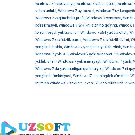
windows 7 trebovaniya
,
windows 7 uchun parol
,
windows 7
ustun uslubi
,
Windows 7 uy bazasi
,
windows 7 uy kengaytir
Windows 7 vaqtinchalik profil
,
Windows 7 versiyasi
,
Window
ko'rsatmaydi
,
Windows 7 Wi-Fi-ni o'chirib qo'ying
,
Windows 7
torrent orqali yuklab olish
,
Windows 7 x64 yuklab olish
,
Win
Windows 7 xavfsizlik paroli
,
Windows 7 xavfsizlik tizimi
,
Wi
yangilash holda
,
Windows 7 yangilash yuklab olish
,
Windows
Windows 7 yoki 8.1
,
Windows 7 yoki Windows 10
,
Windows 
yuklab olish
,
Windows 7 yuklanmayapti
,
Windows 7 yusb
,
W
Windows 7-da yuklanadigan qurilma yo'q
,
Windows 7-ni qayt
yangilash funktsiyasi
,
Windows 7, shuningdek o'rnatish
,
Wi
rejimida Windows 7 zaxira nusxasi
,
Yuklab olish uchun wind