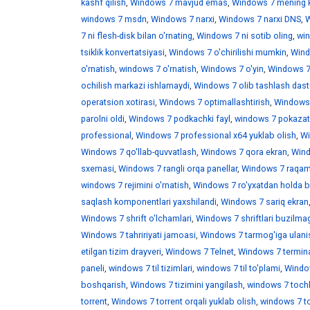
kashf qilish
,
Windows 7 mavjud emas
,
Windows 7 mening 
windows 7 msdn
,
Windows 7 narxi
,
Windows 7 narxi DNS
,
W
7 ni flesh-disk bilan o'rnating
,
Windows 7 ni sotib oling
,
win
tsiklik konvertatsiyasi
,
Windows 7 o'chirilishi mumkin
,
Wind
o'rnatish
,
windows 7 o'rnatish
,
Windows 7 o'yin
,
Windows 7 
ochilish markazi ishlamaydi
,
Windows 7 olib tashlash dast
operatsion xotirasi
,
Windows 7 optimallashtirish
,
Windows 7
parolni oldi
,
Windows 7 podkachki fayl
,
windows 7 pokazat 
professional
,
Windows 7 professional x64 yuklab olish
,
Wi
Windows 7 qo'llab-quvvatlash
,
Windows 7 qora ekran
,
Wind
sxemasi
,
Windows 7 rangli orqa panellar
,
Windows 7 raqaml
windows 7 rejimini o'rnatish
,
Windows 7 ro'yxatdan holda b
saqlash komponentlari yaxshilandi
,
Windows 7 sariq ekran
Windows 7 shrift o'lchamlari
,
Windows 7 shriftlari buzilma
Windows 7 tahririyati jamoasi
,
Windows 7 tarmog'iga ulani
etilgan tizim drayveri
,
Windows 7 Telnet
,
Windows 7 termina
paneli
,
windows 7 til tizimlari
,
windows 7 til to'plami
,
Window
boshqarish
,
Windows 7 tizimini yangilash
,
windows 7 toch
torrent
,
Windows 7 torrent orqali yuklab olish
,
windows 7 t