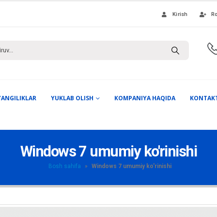
Kirish
Ro
YANGILIKLAR
YUKLAB OLISH
KOMPANIYA HAQIDA
KONTAK
Windows 7 umumiy ko'rinishi
Bosh sahifa
»
Windows 7 umumiy ko'rinishi