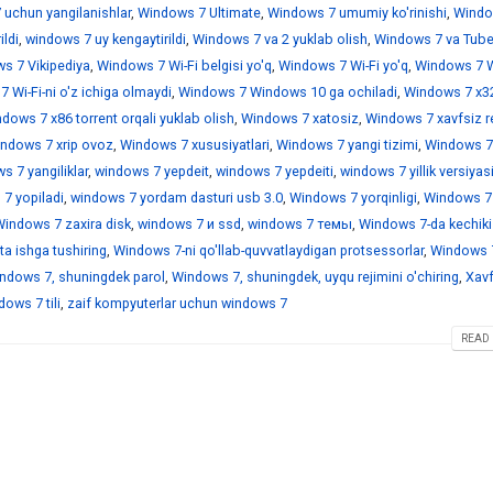
 uchun yangilanishlar
,
Windows 7 Ultimate
,
Windows 7 umumiy ko'rinishi
,
Windo
ildi
,
windows 7 uy kengaytirildi
,
Windows 7 va 2 yuklab olish
,
Windows 7 va Tub
s 7 Vikipediya
,
Windows 7 Wi-Fi belgisi yo'q
,
Windows 7 Wi-Fi yo'q
,
Windows 7 Wi
 Wi-Fi-ni o'z ichiga olmaydi
,
Windows 7 Windows 10 ga ochiladi
,
Windows 7 x3
dows 7 x86 torrent orqali yuklab olish
,
Windows 7 xatosiz
,
Windows 7 xavfsiz r
ndows 7 xrip ovoz
,
Windows 7 xususiyatlari
,
Windows 7 yangi tizimi
,
Windows 7
 7 yangiliklar
,
windows 7 yepdeit
,
windows 7 yepdeiti
,
windows 7 yillik versiyas
7 yopiladi
,
windows 7 yordam dasturi usb 3.0
,
Windows 7 yorqinligi
,
Windows 7
indows 7 zaxira disk
,
windows 7 и ssd
,
windows 7 темы
,
Windows 7-da kechiki
a ishga tushiring
,
Windows 7-ni qo'llab-quvvatlaydigan protsessorlar
,
Windows 7
ndows 7, shuningdek parol
,
Windows 7, shuningdek, uyqu rejimini o'chiring
,
Xavf
ows 7 tili
,
zaif kompyuterlar uchun windows 7
READ 