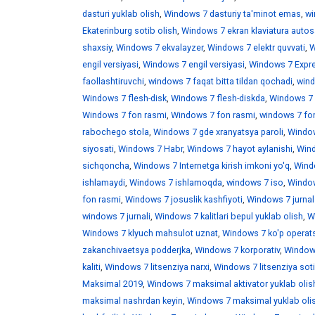
dasturi yuklab olish
,
Windows 7 dasturiy ta'minot emas
,
wi
Ekaterinburg sotib olish
,
Windows 7 ekran klaviatura auto
shaxsiy
,
Windows 7 ekvalayzer
,
Windows 7 elektr quvvati
,
W
engil versiyasi
,
Windows 7 engil versiyasi
,
Windows 7 Expr
faollashtiruvchi
,
windows 7 faqat bitta tildan qochadi
,
wind
Windows 7 flesh-disk
,
Windows 7 flesh-diskda
,
Windows 7 f
Windows 7 fon rasmi
,
Windows 7 fon rasmi
,
windows 7 fo
rabochego stola
,
Windows 7 gde xranyatsya paroli
,
Window
siyosati
,
Windows 7 Habr
,
Windows 7 hayot aylanishi
,
Wind
sichqoncha
,
Windows 7 Internetga kirish imkoni yo'q
,
Windo
ishlamaydi
,
Windows 7 ishlamoqda
,
windows 7 iso
,
Window
fon rasmi
,
Windows 7 josuslik kashfiyoti
,
Windows 7 jurnal
windows 7 jurnali
,
Windows 7 kalitlari bepul yuklab olish
,
W
Windows 7 klyuch mahsulot uznat
,
Windows 7 ko'p operats
zakanchivaetsya podderjka
,
Windows 7 korporativ
,
Windows
kaliti
,
Windows 7 litsenziya narxi
,
Windows 7 litsenziya soti
Maksimal 2019
,
Windows 7 maksimal aktivator yuklab olis
maksimal nashrdan keyin
,
Windows 7 maksimal yuklab oli