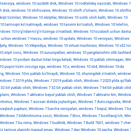
itsenziya
,
windows 10 razdelit disk
,
Windows 10 roditelskiy nazorati
,
Windows 1
h disk
,
windows 10 shifrovanie
,
Windows 10 shrift o'lchami
,
Windows 10 shriftn
ipt tizimlari
,
Windows 10 skriptlar
,
Windows 10 sotib olish kaliti
,
Windows 10
10 tarmoqni ko'rsatmaydi
,
windows 10 tasvirni ko'rsatish
,
Windows 10 telefon
,
dows 10 to'g'ridan-to'g'ri tizimga o'rnatiladi
,
Windows 10 tozalash uchun dastur
 uchun windows 7 mavzu
,
windows 10 update
,
Windows 10 versiyasi
,
Windows 
jety
,
Windows 10 Vikipediya
,
Windows 10 virtual mashinasi
,
Windows 10 x32 tor
0 xripit ovoz
,
Windows 10 xususiyatlari
,
windows 10 yangilanishini olib tashlas
ndows 10 yordam dasturi bilan birga keladi
,
Windows 10 yuklab olinmagan
,
Wi
0 yuqori tizim ovoziga ega
,
windows 10 х
,
windows 10 х64
,
Windows 10-da
ing
,
Windows 10-ni yuklab bo'lmaydi
,
Windows 10, shuningdek o'rnatish
,
window
indows 7 2019 yilda
,
Windows 7 2019 yuklab olish
,
Windows 7 2020 yilda qo'llab
32 bit yuklab olish
,
Windows 7 32 bit yuklab olish
,
Windows 7 64 bit yuklab olis
'plami
,
Windows 7 aktivator bepul yuklab olish
,
Windows 7 aktivator km
,
Window
ntivirus
,
Windows 7 asosan diskda joylashgan
,
Windows 7 Autozagruska
,
Wind
saqlash papkasi
,
Windows 7 barcha versiyalari
,
windows 7 bepul
,
Windows 7 be
Windows 7 bildirishnoma ovozi
,
Windows 7 Bios
,
Windows 7 boshlang'ich
,
Win
Windows 7 bu nima
,
Windows 7 budilnik
,
Windows 7 Build 7601
,
windows 7 che
iz tarmoq ulanishi mavjud emas
,
Windows 7 dan Windows 10 gacha
,
Windows 