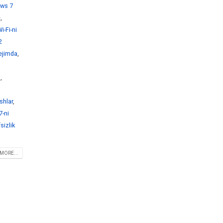
ws 7
e
,
-Fi-ni
2
ejimda
,
i
,
shlar
,
-ni
sizlik
MORE...