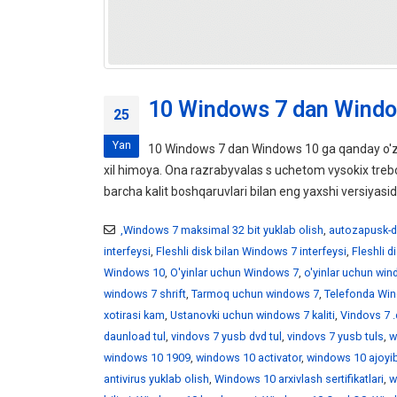
10 Windows 7 dan Windo
25
Yan
10 Windows 7 dan Windows 10 ga qanday o'z
xil himoya. Ona razrabyvalas s uchetom vysokix tr
barcha kalit boshqaruvlari bilan eng yaxshi versiyasid
,Windows 7 maksimal 32 bit yuklab olish
,
autozapusk-d
interfeysi
,
Fleshli disk bilan Windows 7 interfeysi
,
Fleshli 
Windows 10
,
O'yinlar uchun Windows 7
,
o'yinlar uchun wi
windows 7 shrift
,
Tarmoq uchun windows 7
,
Telefonda Win
xotirasi kam
,
Ustanovki uchun windows 7 kaliti
,
Vindovs 7 .
daunload tul
,
vindovs 7 yusb dvd tul
,
vindovs 7 yusb tuls
,
w
windows 10 1909
,
windows 10 activator
,
windows 10 ajoyib
antivirus yuklab olish
,
Windows 10 arxivlash sertifikatlari
,
w