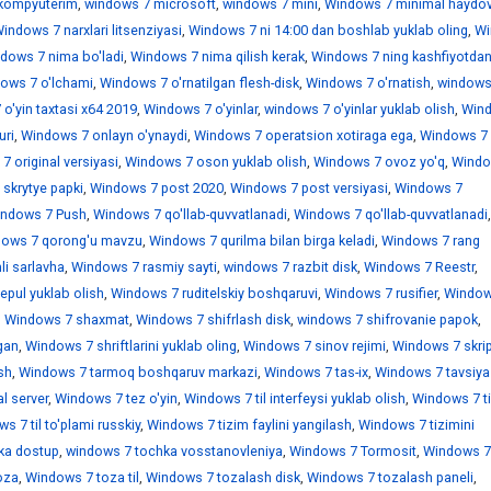
kompyuterim
,
windows 7 microsoft
,
windows 7 mini
,
Windows 7 minimal haydov
indows 7 narxlari litsenziyasi
,
Windows 7 ni 14:00 dan boshlab yuklab oling
,
Wi
dows 7 nima bo'ladi
,
Windows 7 nima qilish kerak
,
Windows 7 ning kashfiyotdan
ows 7 o'lchami
,
Windows 7 o'rnatilgan flesh-disk
,
Windows 7 o'rnatish
,
windows
o'yin taxtasi x64 2019
,
Windows 7 o'yinlar
,
windows 7 o'yinlar yuklab olish
,
Win
uri
,
Windows 7 onlayn o'ynaydi
,
Windows 7 operatsion xotiraga ega
,
Windows 7
 original versiyasi
,
Windows 7 oson yuklab olish
,
Windows 7 ovoz yo'q
,
Windo
skrytye papki
,
Windows 7 post 2020
,
Windows 7 post versiyasi
,
Windows 7
ndows 7 Push
,
Windows 7 qo'llab-quvvatlanadi
,
Windows 7 qo'llab-quvvatlanadi
,
ows 7 qorong'u mavzu
,
Windows 7 qurilma bilan birga keladi
,
Windows 7 rang
i sarlavha
,
Windows 7 rasmiy sayti
,
windows 7 razbit disk
,
Windows 7 Reestr
,
epul yuklab olish
,
Windows 7 ruditelskiy boshqaruvi
,
Windows 7 rusifier
,
Window
,
Windows 7 shaxmat
,
Windows 7 shifrlash disk
,
windows 7 shifrovanie papok
,
gan
,
Windows 7 shriftlarini yuklab oling
,
Windows 7 sinov rejimi
,
Windows 7 skrip
sh
,
Windows 7 tarmoq boshqaruv markazi
,
Windows 7 tas-ix
,
Windows 7 tavsiya
l server
,
Windows 7 tez o'yin
,
Windows 7 til interfeysi yuklab olish
,
Windows 7 ti
s 7 til to'plami russkiy
,
Windows 7 tizim faylini yangilash
,
Windows 7 tizimini
ka dostup
,
windows 7 tochka vosstanovleniya
,
Windows 7 Tormosit
,
Windows 7
oza
,
Windows 7 toza til
,
Windows 7 tozalash disk
,
Windows 7 tozalash paneli
,