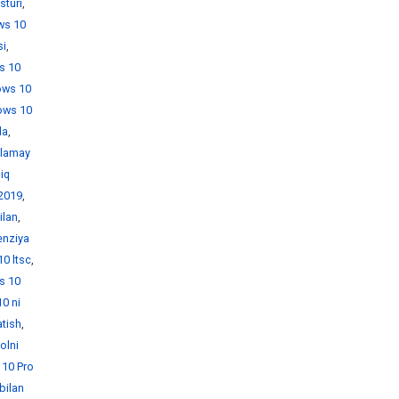
sturi
,
ws 10
si
,
s 10
ows 10
ows 10
da
,
hlamay
iq
 2019
,
ilan
,
enziya
0 ltsc
,
s 10
0 ni
atish
,
olni
10 Pro
bilan