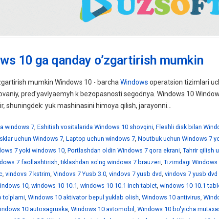
ws 10 ga qanday o’zgartirish mumkin
gartirish mumkin Windows 10 - barcha
Windows
operatsion tizimlari uc
ebovaniy, pred'yavlyaemyh k bezopasnosti segodnya. Windows 10 Windo
ir, shuningdek: yuk mashinasini himoya qilish, jarayonni...
a windows 7
,
Eshitish vositalarida Windows 10 shovqini
,
Fleshli disk bilan Win
disklar uchun Windows 7
,
Laptop uchun windows 7
,
Noutbuk uchun Windows 7 yo
ndows 7 yoki windows 10
,
Portlashdan oldin Windows 7 qora ekrani
,
Tahrir qilish
dows 7 faollashtirish
,
tiklashdan so'ng windows 7 brauzeri
,
Tizimdagi Windows 
c
,
vindovs 7 kstrim
,
Vindovs 7 Yusb 3.0
,
vindovs 7 yusb dvd
,
vindovs 7 yusb dvd
indows 10
,
windows 10 10.1
,
windows 10 10.1 inch tablet
,
windows 10 10.1 tabl
 to'plami
,
Windows 10 aktivator bepul yuklab olish
,
Windows 10 antivirus
,
Wind
indows 10 autosagruska
,
Windows 10 avtomobil
,
Windows 10 bo'yicha mutaxa