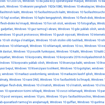
ows 10 Cool OS
,
Windows 10 da juda ko'p operatsiyalar mavjud
,
Windows 10 da
lash
,
Windows 10 ekranini yangilash 1920x1080
,
Windows 10 ekvalayzer
,
Windo
ashtirish kaliti
,
Windows 10 faollashtiruvchi kaliti
,
Windows 10 faollashtiruvchi
0 fayl xostlari
,
Windows 10 faylni kengaytirish
,
Windows 10 flesh-disk
,
Window
lesh-diskni ko'rmaydi
,
Windows 10 fon ish stoli
,
windows 10 fotografiya
,
Wind
gadjetlari
,
Windows 10 gaz tarmog'i ekrani
,
Windows 10 gde yuklab olish
,
wind
windows 10 gruzit protsessor
,
Windows 10 guruh siyosati
,
Windows 10 Internet
10 ish stoliga o'rnatilgan
,
Windows 10 ish stolini olib tashladi
,
Windows 10 is
indows 10 ishlamaydi
,
Windows 10 ishlamaydi
,
windows 10 iso
,
Windows 10 iss
k dasturi
,
Windows 10 josuslik funksiyasi
,
Windows 10 kaliti
,
Windows 10 kaliti
iyatlari
,
Windows 10 korporativ
,
Windows 10 korporativ 2016 moliyalashtirish b
indows 10 korporativ yuklab olish
,
Windows 10 litsenziya kaliti
,
windows 10 lits
yasi bepul
,
Windows 10 litsenziyasi toshkent
,
Windows 10 logotiplari
,
windows 1
v
,
windows 10 markazi uvedomleniy
,
windows 10 markazini kashf qilish
,
Window
almaty
,
Windows 10 narxi DNS
,
Windows 10 ni faollashtirib bo'lmaydi
,
Windows 1
tilgan flesh-disk
,
Windows 10 o'rnatish
,
Windows 10 o'rnatish
,
windows 10 o'rn
ws 10 operatsion tizimi ishlaydi
,
Windows 10 ovozi ishlamaydi
,
Windows 10 par
0 post versiyasi
,
windows 10 pro
,
Windows 10 pro faollashtiruvchisi
,
Windows 
ab-quvvatlash tarmog'ini aniqlamaydi
,
Windows 10 qulflari
,
Windows 10 qurilma 