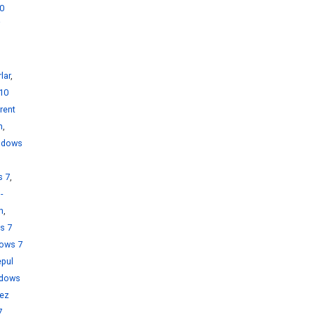
0
i
lar
,
10
rent
h
,
ndows
s 7
,
-
h
,
s 7
ows 7
pul
dows
rez
7