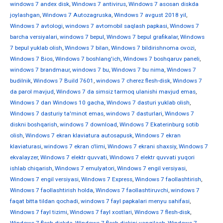
windows 7 andex disk
,
Windows 7 antivirus
,
Windows 7 asosan diskda
joylashgan
,
Windows 7 Autozagruska
,
Windows 7 avgust 2018 yil
,
Windows 7 avtologi
,
windows 7 avtomobil saqlash papkasi
,
Windows 7
barcha versiyalari
,
windows 7 bepul
,
Windows 7 bepul grafikalar
,
Windows
7 bepul yuklab olish
,
Windows 7 bilan
,
Windows 7 bildirishnoma ovozi
,
Windows 7 Bios
,
Windows 7 boshlang'ich
,
Windows 7 boshqaruv paneli
,
windows 7 brandmaur
,
windows 7 bu
,
Windows 7 bu nima
,
Windows 7
budilnik
,
Windows 7 Build 7601
,
windows 7 cherez flesh-disk
,
Windows 7
da parol mavjud
,
Windows 7 da simsiz tarmoq ulanishi mavjud emas
,
Windows 7 dan Windows 10 gacha
,
Windows 7 dasturi yuklab olish
,
Windows 7 dasturiy ta'minot emas
,
windows 7 dasturlari
,
Windows 7
diskni boshqarish
,
windows 7 download
,
Windows 7 Ekaterinburg sotib
olish
,
Windows 7 ekran klaviatura autosapusk
,
Windows 7 ekran
klaviaturasi
,
windows 7 ekran o'limi
,
Windows 7 ekrani shaxsiy
,
Windows 7
ekvalayzer
,
Windows 7 elektr quvvati
,
Windows 7 elektr quvvati yuqori
ishlab chiqarish
,
Windows 7 emulyatori
,
Windows 7 engil versiyasi
,
Windows 7 engil versiyasi
,
Windows 7 Express
,
Windows 7 faollashtirish
,
Windows 7 faollashtirish holda
,
Windows 7 faollashtiruvchi
,
windows 7
faqat bitta tildan qochadi
,
windows 7 fayl papkalari menyu sahifasi
,
Windows 7 fayl tizimi
,
Windows 7 fayl xostlari
,
Windows 7 flesh-disk
,