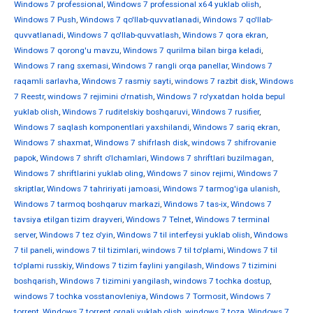
Windows 7 professional
,
Windows 7 professional x64 yuklab olish
,
Windows 7 Push
,
Windows 7 qo'llab-quvvatlanadi
,
Windows 7 qo'llab-
quvvatlanadi
,
Windows 7 qo'llab-quvvatlash
,
Windows 7 qora ekran
,
Windows 7 qorong'u mavzu
,
Windows 7 qurilma bilan birga keladi
,
Windows 7 rang sxemasi
,
Windows 7 rangli orqa panellar
,
Windows 7
raqamli sarlavha
,
Windows 7 rasmiy sayti
,
windows 7 razbit disk
,
Windows
7 Reestr
,
windows 7 rejimini o'rnatish
,
Windows 7 ro'yxatdan holda bepul
yuklab olish
,
Windows 7 ruditelskiy boshqaruvi
,
Windows 7 rusifier
,
Windows 7 saqlash komponentlari yaxshilandi
,
Windows 7 sariq ekran
,
Windows 7 shaxmat
,
Windows 7 shifrlash disk
,
windows 7 shifrovanie
papok
,
Windows 7 shrift o'lchamlari
,
Windows 7 shriftlari buzilmagan
,
Windows 7 shriftlarini yuklab oling
,
Windows 7 sinov rejimi
,
Windows 7
skriptlar
,
Windows 7 tahririyati jamoasi
,
Windows 7 tarmog'iga ulanish
,
Windows 7 tarmoq boshqaruv markazi
,
Windows 7 tas-ix
,
Windows 7
tavsiya etilgan tizim drayveri
,
Windows 7 Telnet
,
Windows 7 terminal
server
,
Windows 7 tez o'yin
,
Windows 7 til interfeysi yuklab olish
,
Windows
7 til paneli
,
windows 7 til tizimlari
,
windows 7 til to'plami
,
Windows 7 til
to'plami russkiy
,
Windows 7 tizim faylini yangilash
,
Windows 7 tizimini
boshqarish
,
Windows 7 tizimini yangilash
,
windows 7 tochka dostup
,
windows 7 tochka vosstanovleniya
,
Windows 7 Tormosit
,
Windows 7
torrent
,
Windows 7 torrent orqali yuklab olish
,
windows 7 toza
,
Windows 7