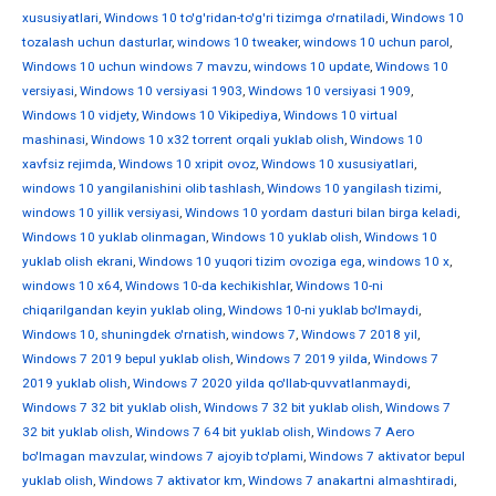
xususiyatlari
,
Windows 10 to'g'ridan-to'g'ri tizimga o'rnatiladi
,
Windows 10
tozalash uchun dasturlar
,
windows 10 tweaker
,
windows 10 uchun parol
,
Windows 10 uchun windows 7 mavzu
,
windows 10 update
,
Windows 10
versiyasi
,
Windows 10 versiyasi 1903
,
Windows 10 versiyasi 1909
,
Windows 10 vidjety
,
Windows 10 Vikipediya
,
Windows 10 virtual
mashinasi
,
Windows 10 x32 torrent orqali yuklab olish
,
Windows 10
xavfsiz rejimda
,
Windows 10 xripit ovoz
,
Windows 10 xususiyatlari
,
windows 10 yangilanishini olib tashlash
,
Windows 10 yangilash tizimi
,
windows 10 yillik versiyasi
,
Windows 10 yordam dasturi bilan birga keladi
,
Windows 10 yuklab olinmagan
,
Windows 10 yuklab olish
,
Windows 10
yuklab olish ekrani
,
Windows 10 yuqori tizim ovoziga ega
,
windows 10 х
,
windows 10 х64
,
Windows 10-da kechikishlar
,
Windows 10-ni
chiqarilgandan keyin yuklab oling
,
Windows 10-ni yuklab bo'lmaydi
,
Windows 10, shuningdek o'rnatish
,
windows 7
,
Windows 7 2018 yil
,
Windows 7 2019 bepul yuklab olish
,
Windows 7 2019 yilda
,
Windows 7
2019 yuklab olish
,
Windows 7 2020 yilda qo'llab-quvvatlanmaydi
,
Windows 7 32 bit yuklab olish
,
Windows 7 32 bit yuklab olish
,
Windows 7
32 bit yuklab olish
,
Windows 7 64 bit yuklab olish
,
Windows 7 Aero
bo'lmagan mavzular
,
windows 7 ajoyib to'plami
,
Windows 7 aktivator bepul
yuklab olish
,
Windows 7 aktivator km
,
Windows 7 anakartni almashtiradi
,