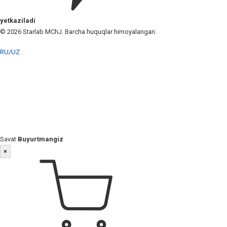
yetkaziladi
© 2026 Starlab MChJ. Barcha huquqlar himoyalangan.
RU
/
UZ
Savat
Buyurtmangiz
×