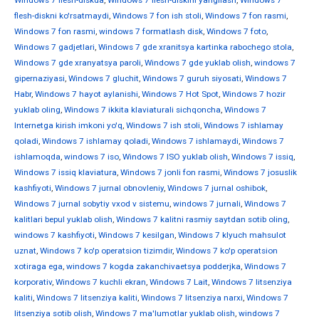
Windows 7 flesh-diskda
,
Windows 7 flesh-diskini yangilash
,
Windows 7
flesh-diskni ko'rsatmaydi
,
Windows 7 fon ish stoli
,
Windows 7 fon rasmi
,
Windows 7 fon rasmi
,
windows 7 formatlash disk
,
Windows 7 foto
,
Windows 7 gadjetlari
,
Windows 7 gde xranitsya kartinka rabochego stola
,
Windows 7 gde xranyatsya paroli
,
Windows 7 gde yuklab olish
,
windows 7
gipernaziyasi
,
Windows 7 gluchit
,
Windows 7 guruh siyosati
,
Windows 7
Habr
,
Windows 7 hayot aylanishi
,
Windows 7 Hot Spot
,
Windows 7 hozir
yuklab oling
,
Windows 7 ikkita klaviaturali sichqoncha
,
Windows 7
Internetga kirish imkoni yo'q
,
Windows 7 ish stoli
,
Windows 7 ishlamay
qoladi
,
Windows 7 ishlamay qoladi
,
Windows 7 ishlamaydi
,
Windows 7
ishlamoqda
,
windows 7 iso
,
Windows 7 ISO yuklab olish
,
Windows 7 issiq
,
Windows 7 issiq klaviatura
,
Windows 7 jonli fon rasmi
,
Windows 7 josuslik
kashfiyoti
,
Windows 7 jurnal obnovleniy
,
Windows 7 jurnal oshibok
,
Windows 7 jurnal sobytiy vxod v sistemu
,
windows 7 jurnali
,
Windows 7
kalitlari bepul yuklab olish
,
Windows 7 kalitni rasmiy saytdan sotib oling
,
windows 7 kashfiyoti
,
Windows 7 kesilgan
,
Windows 7 klyuch mahsulot
uznat
,
Windows 7 ko'p operatsion tizimdir
,
Windows 7 ko'p operatsion
xotiraga ega
,
windows 7 kogda zakanchivaetsya podderjka
,
Windows 7
korporativ
,
Windows 7 kuchli ekran
,
Windows 7 Lait
,
Windows 7 litsenziya
kaliti
,
Windows 7 litsenziya kaliti
,
Windows 7 litsenziya narxi
,
Windows 7
litsenziya sotib olish
,
Windows 7 ma'lumotlar yuklab olish
,
windows 7