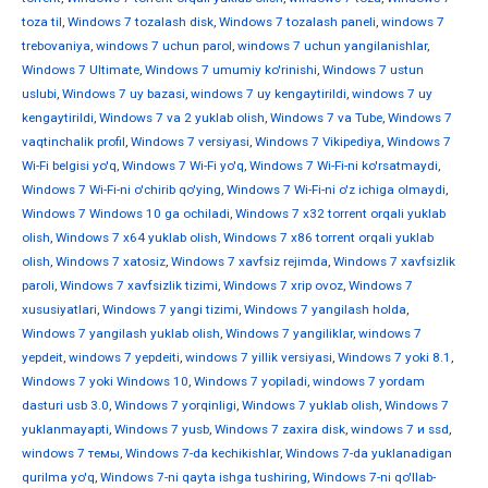
toza til
,
Windows 7 tozalash disk
,
Windows 7 tozalash paneli
,
windows 7
trebovaniya
,
windows 7 uchun parol
,
windows 7 uchun yangilanishlar
,
Windows 7 Ultimate
,
Windows 7 umumiy ko'rinishi
,
Windows 7 ustun
uslubi
,
Windows 7 uy bazasi
,
windows 7 uy kengaytirildi
,
windows 7 uy
kengaytirildi
,
Windows 7 va 2 yuklab olish
,
Windows 7 va Tube
,
Windows 7
vaqtinchalik profil
,
Windows 7 versiyasi
,
Windows 7 Vikipediya
,
Windows 7
Wi-Fi belgisi yo'q
,
Windows 7 Wi-Fi yo'q
,
Windows 7 Wi-Fi-ni ko'rsatmaydi
,
Windows 7 Wi-Fi-ni o'chirib qo'ying
,
Windows 7 Wi-Fi-ni o'z ichiga olmaydi
,
Windows 7 Windows 10 ga ochiladi
,
Windows 7 x32 torrent orqali yuklab
olish
,
Windows 7 x64 yuklab olish
,
Windows 7 x86 torrent orqali yuklab
olish
,
Windows 7 xatosiz
,
Windows 7 xavfsiz rejimda
,
Windows 7 xavfsizlik
paroli
,
Windows 7 xavfsizlik tizimi
,
Windows 7 xrip ovoz
,
Windows 7
xususiyatlari
,
Windows 7 yangi tizimi
,
Windows 7 yangilash holda
,
Windows 7 yangilash yuklab olish
,
Windows 7 yangiliklar
,
windows 7
yepdeit
,
windows 7 yepdeiti
,
windows 7 yillik versiyasi
,
Windows 7 yoki 8.1
,
Windows 7 yoki Windows 10
,
Windows 7 yopiladi
,
windows 7 yordam
dasturi usb 3.0
,
Windows 7 yorqinligi
,
Windows 7 yuklab olish
,
Windows 7
yuklanmayapti
,
Windows 7 yusb
,
Windows 7 zaxira disk
,
windows 7 и ssd
,
windows 7 темы
,
Windows 7-da kechikishlar
,
Windows 7-da yuklanadigan
qurilma yo'q
,
Windows 7-ni qayta ishga tushiring
,
Windows 7-ni qo'llab-