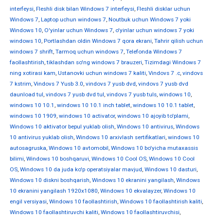
interfeysi
,
Fleshli disk bilan Windows 7 interfeysi
,
Fleshli disklar uchun
Windows 7
,
Laptop uchun windows 7
,
Noutbuk uchun Windows 7 yoki
Windows 10
,
O'yinlar uchun Windows 7
,
o'yinlar uchun windows 7 yoki
windows 10
,
Portlashdan oldin Windows 7 qora ekrani
,
Tahrir qilish uchun
windows 7 shrift
,
Tarmoq uchun windows 7
,
Telefonda Windows 7
faollashtirish
,
tiklashdan so'ng windows 7 brauzeri
,
Tizimdagi Windows 7
ning xotirasi kam
,
Ustanovki uchun windows 7 kaliti
,
Vindovs 7 .c
,
vindovs
7 kstrim
,
Vindovs 7 Yusb 3.0
,
vindovs 7 yusb dvd
,
vindovs 7 yusb dvd
daunload tul
,
vindovs 7 yusb dvd tul
,
vindovs 7 yusb tuls
,
windows 10
,
windows 10 10.1
,
windows 10 10.1 inch tablet
,
windows 10 10.1 tablet
,
windows 10 1909
,
windows 10 activator
,
windows 10 ajoyib to'plami
,
Windows 10 aktivator bepul yuklab olish
,
Windows 10 antivirus
,
Windows
10 antivirus yuklab olish
,
Windows 10 arxivlash sertifikatlari
,
windows 10
autosagruska
,
Windows 10 avtomobil
,
Windows 10 bo'yicha mutaxassis
bilimi
,
Windows 10 boshqaruvi
,
Windows 10 Cool OS
,
Windows 10 Cool
OS
,
Windows 10 da juda ko'p operatsiyalar mavjud
,
Windows 10 dasturi
,
Windows 10 diskni boshqarish
,
Windows 10 ekranini yangilash
,
Windows
10 ekranini yangilash 1920x1080
,
Windows 10 ekvalayzer
,
Windows 10
engil versiyasi
,
Windows 10 faollashtirish
,
Windows 10 faollashtirish kaliti
,
Windows 10 faollashtiruvchi kaliti
,
Windows 10 faollashtiruvchisi
,