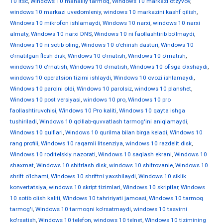
10 ltsc
,
Windows 10 mahalliy tarmoq
,
Windows 10 markazi otzyvov
,
windows 10 markazi uvedomleniy
,
windows 10 markazini kashf qilish
,
Windows 10 mikrofon ishlamaydi
,
Windows 10 narxi
,
windows 10 narxi
almaty
,
Windows 10 narxi DNS
,
Windows 10 ni faollashtirib bo'lmaydi
,
Windows 10 ni sotib oling
,
Windows 10 o'chirish dasturi
,
Windows 10
o'rnatilgan flesh-disk
,
Windows 10 o'rnatish
,
Windows 10 o'rnatish
,
windows 10 o'rnatish
,
Windows 10 o'rnatish
,
Windows 10 ofisga o'xshaydi
,
windows 10 operatsion tizimi ishlaydi
,
Windows 10 ovozi ishlamaydi
,
Windows 10 parolni oldi
,
Windows 10 parolsiz
,
windows 10 planshet
,
Windows 10 post versiyasi
,
windows 10 pro
,
Windows 10 pro
faollashtiruvchisi
,
Windows 10 Pro kaliti
,
Windows 10 qayta ishga
tushiriladi
,
Windows 10 qo'llab-quvvatlash tarmog'ini aniqlamaydi
,
Windows 10 qulflari
,
Windows 10 qurilma bilan birga keladi
,
Windows 10
rang profili
,
Windows 10 raqamli litsenziya
,
windows 10 razdelit disk
,
Windows 10 roditelskiy nazorati
,
Windows 10 saqlash ekrani
,
Windows 10
shaxmat
,
Windows 10 shifrlash disk
,
windows 10 shifrovanie
,
Windows 10
shrift o'lchami
,
Windows 10 shriftni yaxshilaydi
,
Windows 10 siklik
konvertatsiya
,
windows 10 skript tizimlari
,
Windows 10 skriptlar
,
Windows
10 sotib olish kaliti
,
Windows 10 tahririyati jamoasi
,
Windows 10 tarmoq
tarmog'i
,
Windows 10 tarmoqni ko'rsatmaydi
,
windows 10 tasvirni
ko'rsatish
,
Windows 10 telefon
,
windows 10 telnet
,
Windows 10 tizimining