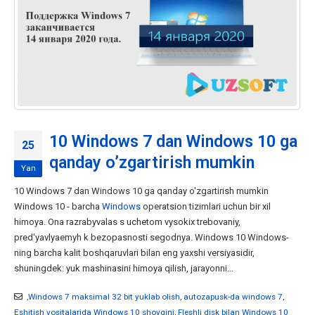
10 Windows 7 dan Windows 10 ga
25
qanday o’zgartirish mumkin
Yan
10 Windows 7 dan Windows 10 ga qanday o'zgartirish mumkin
Windows 10 - barcha
Windows
operatsion tizimlari uchun bir xil
himoya. Ona razrabyvalas s uchetom vysokix trebovaniy,
pred'yavlyaemyh k bezopasnosti segodnya. Windows 10 Windows-
ning barcha kalit boshqaruvlari bilan eng yaxshi versiyasidir,
shuningdek: yuk mashinasini himoya qilish, jarayonni...
,Windows 7 maksimal 32 bit yuklab olish
,
autozapusk-da windows 7
,
Eshitish vositalarida Windows 10 shovqini
,
Fleshli disk bilan Windows 10