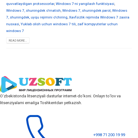
quvvatlaydigan protsessorlar
,
Windows 7-ni yangilash funktsiyasi
,
Windows 7, shuningdek o'rnatish
,
Windows 7, shuningdek parol
,
Windows
7, shuningdek, uyqu rejimini o'chiring
,
Xavfsizlik rejimida Windows 7 zaxira
nusxasi
,
Yuklab olish uchun windows 7 tili
,
zaif kompyuterlar uchun
windows 7
READ MORE...
Oʻzbekistonda litsenziyali dasturlar internet-doʻkoni. Onlayn toʻlov va
litsenziyalarni emailga Toshkentdan yetkazish.
+998 71 200 19 99