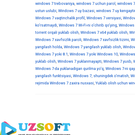
windows 7 trebovaniya
,
windows 7 uchun parol
,
windows 7
ustun uslubi
,
Windows 7 uy bazasi
,
windows 7 uy kengaytir
Windows 7 vaqtinchalik profil
,
Windows 7 versiyasi
,
Window
ko'rsatmaydi
,
Windows 7 Wi-Fi-ni o'chirib qo'ying
,
Windows 7
torrent orqali yuklab olish
,
Windows 7 x64 yuklab olish
,
Win
Windows 7 xavfsizlik paroli
,
Windows 7 xavfsizlik tizimi
,
Wi
yangilash holda
,
Windows 7 yangilash yuklab olish
,
Windows
Windows 7 yoki 8.1
,
Windows 7 yoki Windows 10
,
Windows 
yuklab olish
,
Windows 7 yuklanmayapti
,
Windows 7 yusb
,
W
Windows 7-da yuklanadigan qurilma yo'q
,
Windows 7-ni qayt
yangilash funktsiyasi
,
Windows 7, shuningdek o'rnatish
,
Wi
rejimida Windows 7 zaxira nusxasi
,
Yuklab olish uchun wind