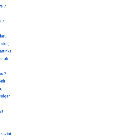
s 7
 7
ari
,
stoli
,
artinka
guruh
s 7
nli
u
,
silgan
,
ya
kazini