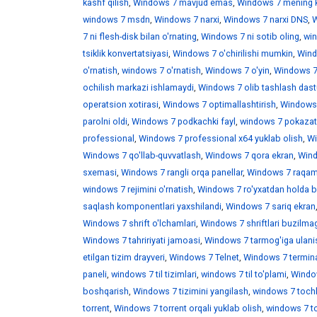
kashf qilish
,
Windows 7 mavjud emas
,
Windows 7 mening 
windows 7 msdn
,
Windows 7 narxi
,
Windows 7 narxi DNS
,
W
7 ni flesh-disk bilan o'rnating
,
Windows 7 ni sotib oling
,
win
tsiklik konvertatsiyasi
,
Windows 7 o'chirilishi mumkin
,
Wind
o'rnatish
,
windows 7 o'rnatish
,
Windows 7 o'yin
,
Windows 7 
ochilish markazi ishlamaydi
,
Windows 7 olib tashlash dast
operatsion xotirasi
,
Windows 7 optimallashtirish
,
Windows 7
parolni oldi
,
Windows 7 podkachki fayl
,
windows 7 pokazat 
professional
,
Windows 7 professional x64 yuklab olish
,
Wi
Windows 7 qo'llab-quvvatlash
,
Windows 7 qora ekran
,
Wind
sxemasi
,
Windows 7 rangli orqa panellar
,
Windows 7 raqaml
windows 7 rejimini o'rnatish
,
Windows 7 ro'yxatdan holda b
saqlash komponentlari yaxshilandi
,
Windows 7 sariq ekran
Windows 7 shrift o'lchamlari
,
Windows 7 shriftlari buzilma
Windows 7 tahririyati jamoasi
,
Windows 7 tarmog'iga ulani
etilgan tizim drayveri
,
Windows 7 Telnet
,
Windows 7 termina
paneli
,
windows 7 til tizimlari
,
windows 7 til to'plami
,
Window
boshqarish
,
Windows 7 tizimini yangilash
,
windows 7 toch
torrent
,
Windows 7 torrent orqali yuklab olish
,
windows 7 t