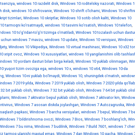
itsenziya
,
windows 10 razdelit disk
,
Windows 10 roditelskiy nazorati
,
Windows 1
h disk
,
windows 10 shifrovanie
,
Windows 10 shrift o'lchami
,
Windows 10 shriftn
ipt tizimlari
,
Windows 10 skriptlar
,
Windows 10 sotib olish kaliti
,
Windows 10
10 tarmoqni ko'rsatmaydi
,
windows 10 tasvirni ko'rsatish
,
Windows 10 telefon
,
dows 10 to'g'ridan-to'g'ri tizimga o'rnatiladi
,
Windows 10 tozalash uchun dastur
 uchun windows 7 mavzu
,
windows 10 update
,
Windows 10 versiyasi
,
Windows 
jety
,
Windows 10 Vikipediya
,
Windows 10 virtual mashinasi
,
Windows 10 x32 tor
0 xripit ovoz
,
Windows 10 xususiyatlari
,
windows 10 yangilanishini olib tashlas
ndows 10 yordam dasturi bilan birga keladi
,
Windows 10 yuklab olinmagan
,
Wi
0 yuqori tizim ovoziga ega
,
windows 10 х
,
windows 10 х64
,
Windows 10-da
ing
,
Windows 10-ni yuklab bo'lmaydi
,
Windows 10, shuningdek o'rnatish
,
window
indows 7 2019 yilda
,
Windows 7 2019 yuklab olish
,
Windows 7 2020 yilda qo'llab
32 bit yuklab olish
,
Windows 7 32 bit yuklab olish
,
Windows 7 64 bit yuklab olis
'plami
,
Windows 7 aktivator bepul yuklab olish
,
Windows 7 aktivator km
,
Window
ntivirus
,
Windows 7 asosan diskda joylashgan
,
Windows 7 Autozagruska
,
Wind
saqlash papkasi
,
Windows 7 barcha versiyalari
,
windows 7 bepul
,
Windows 7 be
Windows 7 bildirishnoma ovozi
,
Windows 7 Bios
,
Windows 7 boshlang'ich
,
Win
Windows 7 bu nima
,
Windows 7 budilnik
,
Windows 7 Build 7601
,
windows 7 che
iz tarmoq ulanishi mavjud emas
,
Windows 7 dan Windows 10 gacha
,
Windows 