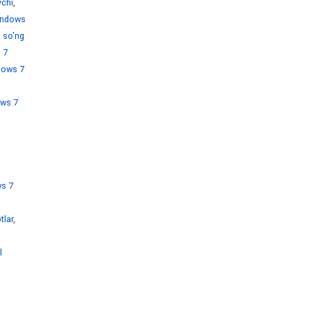
chi
,
ndows
 so'ng
 7
dows 7
ws 7
s 7
tlar
,
l