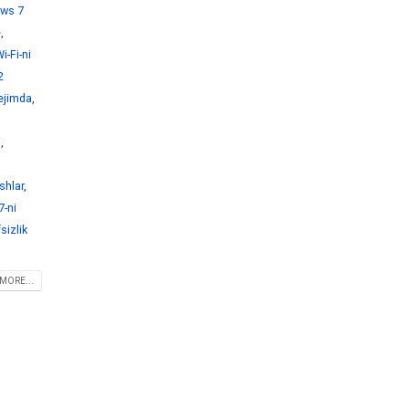
ws 7
e
,
-Fi-ni
2
ejimda
,
i
,
shlar
,
-ni
sizlik
MORE...