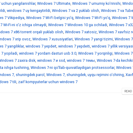
 uchun yangilanishlar
,
Windows 7 Ultimate
,
Windows 7 umumiy ko'rinishi
,
Windo
ildi
,
windows 7 uy kengaytirildi
,
Windows 7 va 2 yuklab olish
,
Windows 7 va Tub
s 7 Vikipediya
,
Windows 7 Wi-Fi belgisi yo'q
,
Windows 7 Wi-Fi yo'q
,
Windows 7 Wi
 Wi-Fi-ni o'z ichiga olmaydi
,
Windows 7 Windows 10 ga ochiladi
,
Windows 7 x3
dows 7 x86 torrent orqali yuklab olish
,
Windows 7 xatosiz
,
Windows 7 xavfsiz r
ndows 7 xrip ovoz
,
Windows 7 xususiyatlari
,
Windows 7 yangi tizimi
,
Windows 7
 7 yangiliklar
,
windows 7 yepdeit
,
windows 7 yepdeiti
,
windows 7 yillik versiyas
7 yopiladi
,
windows 7 yordam dasturi usb 3.0
,
Windows 7 yorqinligi
,
Windows 7
indows 7 zaxira disk
,
windows 7 и ssd
,
windows 7 темы
,
Windows 7-da kechiki
a ishga tushiring
,
Windows 7-ni qo'llab-quvvatlaydigan protsessorlar
,
Windows 7
ndows 7, shuningdek parol
,
Windows 7, shuningdek, uyqu rejimini o'chiring
,
Xavf
ows 7 tili
,
zaif kompyuterlar uchun windows 7
READ 