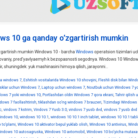
ws 10 ga qanday o’zgartirish mumkin
gartirish mumkin Windows 10 - barcha
Windows
operatsion tizimlari uc
ebovaniy, pred'yavlyaemyh k bezopasnosti segodnya. Windows 10 Windo
ir, shuningdek: yuk mashinasini himoya qilish, jarayonni...
a windows 7
,
Eshitish vositalarida Windows 10 shovqini
,
Fleshli disk bilan Win
disklar uchun Windows 7
,
Laptop uchun windows 7
,
Noutbuk uchun Windows 7 yo
ndows 7 yoki windows 10
,
Portlashdan oldin Windows 7 qora ekrani
,
Tahrir qilish
dows 7 faollashtirish
,
tiklashdan so'ng windows 7 brauzeri
,
Tizimdagi Windows 
c
,
vindovs 7 kstrim
,
Vindovs 7 Yusb 3.0
,
vindovs 7 yusb dvd
,
vindovs 7 yusb dvd
indows 10
,
windows 10 10.1
,
windows 10 10.1 inch tablet
,
windows 10 10.1 tabl
 to'plami
,
Windows 10 aktivator bepul yuklab olish
,
Windows 10 antivirus
,
Wind
indows 10 autosagruska
,
Windows 10 avtomobil
,
Windows 10 bo'yicha mutaxa