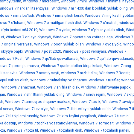
kompyuterim
,
windows 7 microsoft
,
windows 7 mini
,
Windows 7 minimal haydov
indows 7 narxlari litsenziyasi
,
Windows 7 ni 14:00 dan boshlab yuklab oling
,
Wi
dows 7 nima bo'ladi
,
Windows 7 nima qilish kerak
,
Windows 7 ning kashfiyotdan
ows 7 o'lchami
,
Windows 7 o'rnatilgan flesh-disk
,
Windows 7 o'rnatish
,
windows
o'yin taxtasi x64 2019
,
Windows 7 o'yinlar
,
windows 7 o'yinlar yuklab olish
,
Win
uri
,
Windows 7 onlayn o'ynaydi
,
Windows 7 operatsion xotiraga ega
,
Windows 7
 original versiyasi
,
Windows 7 oson yuklab olish
,
Windows 7 ovoz yo'q
,
Windo
skrytye papki
,
Windows 7 post 2020
,
Windows 7 post versiyasi
,
Windows 7
ndows 7 Push
,
Windows 7 qo'llab-quvvatlanadi
,
Windows 7 qo'llab-quvvatlanadi
,
ows 7 qorong'u mavzu
,
Windows 7 qurilma bilan birga keladi
,
Windows 7 rang
i sarlavha
,
Windows 7 rasmiy sayti
,
windows 7 razbit disk
,
Windows 7 Reestr
,
epul yuklab olish
,
Windows 7 ruditelskiy boshqaruvi
,
Windows 7 rusifier
,
Window
,
Windows 7 shaxmat
,
Windows 7 shifrlash disk
,
windows 7 shifrovanie papok
,
gan
,
Windows 7 shriftlarini yuklab oling
,
Windows 7 sinov rejimi
,
Windows 7 skrip
sh
,
Windows 7 tarmoq boshqaruv markazi
,
Windows 7 tas-ix
,
Windows 7 tavsiya
l server
,
Windows 7 tez o'yin
,
Windows 7 til interfeysi yuklab olish
,
Windows 7 ti
s 7 til to'plami russkiy
,
Windows 7 tizim faylini yangilash
,
Windows 7 tizimini
ka dostup
,
windows 7 tochka vosstanovleniya
,
Windows 7 Tormosit
,
Windows 7
oza
,
Windows 7 toza til
,
Windows 7 tozalash disk
,
Windows 7 tozalash paneli
,