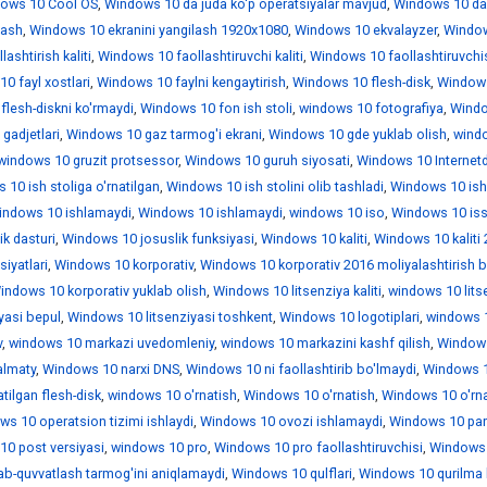
ows 10 Cool OS
,
Windows 10 da juda ko'p operatsiyalar mavjud
,
Windows 10 da
lash
,
Windows 10 ekranini yangilash 1920x1080
,
Windows 10 ekvalayzer
,
Windo
ashtirish kaliti
,
Windows 10 faollashtiruvchi kaliti
,
Windows 10 faollashtiruvchi
0 fayl xostlari
,
Windows 10 faylni kengaytirish
,
Windows 10 flesh-disk
,
Window
lesh-diskni ko'rmaydi
,
Windows 10 fon ish stoli
,
windows 10 fotografiya
,
Wind
gadjetlari
,
Windows 10 gaz tarmog'i ekrani
,
Windows 10 gde yuklab olish
,
wind
windows 10 gruzit protsessor
,
Windows 10 guruh siyosati
,
Windows 10 Internet
10 ish stoliga o'rnatilgan
,
Windows 10 ish stolini olib tashladi
,
Windows 10 is
indows 10 ishlamaydi
,
Windows 10 ishlamaydi
,
windows 10 iso
,
Windows 10 iss
k dasturi
,
Windows 10 josuslik funksiyasi
,
Windows 10 kaliti
,
Windows 10 kaliti
iyatlari
,
Windows 10 korporativ
,
Windows 10 korporativ 2016 moliyalashtirish b
indows 10 korporativ yuklab olish
,
Windows 10 litsenziya kaliti
,
windows 10 lits
yasi bepul
,
Windows 10 litsenziyasi toshkent
,
Windows 10 logotiplari
,
windows 1
v
,
windows 10 markazi uvedomleniy
,
windows 10 markazini kashf qilish
,
Window
almaty
,
Windows 10 narxi DNS
,
Windows 10 ni faollashtirib bo'lmaydi
,
Windows 1
tilgan flesh-disk
,
windows 10 o'rnatish
,
Windows 10 o'rnatish
,
Windows 10 o'rna
ws 10 operatsion tizimi ishlaydi
,
Windows 10 ovozi ishlamaydi
,
Windows 10 par
0 post versiyasi
,
windows 10 pro
,
Windows 10 pro faollashtiruvchisi
,
Windows 
ab-quvvatlash tarmog'ini aniqlamaydi
,
Windows 10 qulflari
,
Windows 10 qurilma 