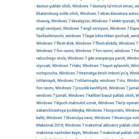
dasturi yuklab olish
,
Windows 7 dasturiy ta'minot emas
,
wi
Ekaterinburg sotib olish
,
Windows 7 ekran klaviatura auto
shaxsiy
,
Windows 7 ekvalayzer
,
Windows 7 elektr quvvati
,
W
engil versiyasi
,
Windows 7 engil versiyasi
,
Windows 7 Expr
faollashtiruvchi
,
windows 7 faqat bitta tildan qochadi
,
wind
Windows 7 flesh-disk
,
Windows 7 flesh-diskda
,
Windows 7 f
Windows 7 fon rasmi
,
Windows 7 fon rasmi
,
windows 7 fo
rabochego stola
,
Windows 7 gde xranyatsya paroli
,
Window
siyosati
,
Windows 7 Habr
,
Windows 7 hayot aylanishi
,
Wind
sichqoncha
,
Windows 7 Internetga kirish imkoni yo'q
,
Windo
ishlamaydi
,
Windows 7 ishlamoqda
,
windows 7 iso
,
Window
fon rasmi
,
Windows 7 josuslik kashfiyoti
,
Windows 7 jurnal
windows 7 jurnali
,
Windows 7 kalitlari bepul yuklab olish
,
W
Windows 7 klyuch mahsulot uznat
,
Windows 7 ko'p operats
zakanchivaetsya podderjka
,
Windows 7 korporativ
,
Windows
kaliti
,
Windows 7 litsenziya narxi
,
Windows 7 litsenziya soti
Maksimal 2019
,
Windows 7 maksimal aktivator yuklab olis
maksimal nashrdan keyin
,
Windows 7 maksimal yuklab oli