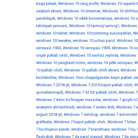
birga keladi
,
Windows 10 rang profili
,
Windows 10 raqamli l
saqlash ekrani
,
Windows 10 shaxmat
,
Windows 10 shifrlas
yaxshilaydi
,
Windows 10 siklik konvertatsiya
,
windows 10 skr
tahririyati jamoasi
,
Windows 10 tarmoq tarmog'i
,
Windows 
windows 10 telnet
,
Windows 10 tizimining xususiyatlari
,
Win
windows 10 tweaker
,
windows 10 uchun parol
,
Windows 10
versiyasi 1903
,
Windows 10 versiyasi 1909
,
Windows 10 vid
orqali yuklab olish
,
Windows 10 xavfsiz rejimda
,
Windows 1
Windows 10 yangilash tizimi
,
windows 10 yillik versiyasi
,
Wi
10 yuklab olish
,
Windows 10 yuklab olish ekrani
,
Windows 1
kechikishlar
,
Windows 10-ni chiqarilgandan keyin yuklab ol
Windows 7 2018 yil
,
Windows 7 2019 bepul yuklab olish
,
W
quvvatlanmaydi
,
Windows 7 32 bit yuklab olish
,
Windows 7 
Windows 7 Aero bo'lmagan mavzular
,
windows 7 ajoyib to
anakartni almashtiradi
,
windows 7 andex disk
,
Windows 7 a
avgust 2018 yil
,
Windows 7 avtologi
,
windows 7 avtomobil 
grafikalar
,
Windows 7 bepul yuklab olish
,
Windows 7 bilan
,
7 boshqaruv paneli
,
windows 7 brandmaur
,
windows 7 bu
,
flesh-disk
,
Windows 7 da parol mavjud
,
Windows 7 da sims