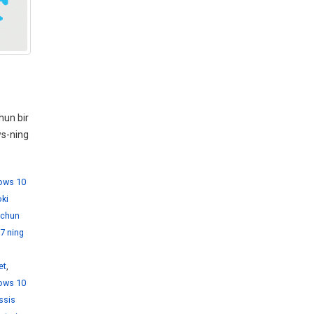
hun bir
ws-ning
dows 10
ki
 uchun
7 ning
et
,
ows 10
ssis