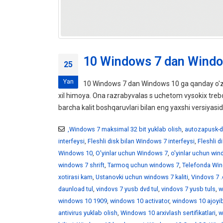
10 Windows 7 dan Windo
25
Yan
10 Windows 7 dan Windows 10 ga qanday o'z
xil himoya. Ona razrabyvalas s uchetom vysokix tr
barcha kalit boshqaruvlari bilan eng yaxshi versiyasid
,Windows 7 maksimal 32 bit yuklab olish
,
autozapusk-d
interfeysi
,
Fleshli disk bilan Windows 7 interfeysi
,
Fleshli 
Windows 10
,
O'yinlar uchun Windows 7
,
o'yinlar uchun wi
windows 7 shrift
,
Tarmoq uchun windows 7
,
Telefonda Win
xotirasi kam
,
Ustanovki uchun windows 7 kaliti
,
Vindovs 7 .
daunload tul
,
vindovs 7 yusb dvd tul
,
vindovs 7 yusb tuls
,
w
windows 10 1909
,
windows 10 activator
,
windows 10 ajoyib
antivirus yuklab olish
,
Windows 10 arxivlash sertifikatlari
,
w