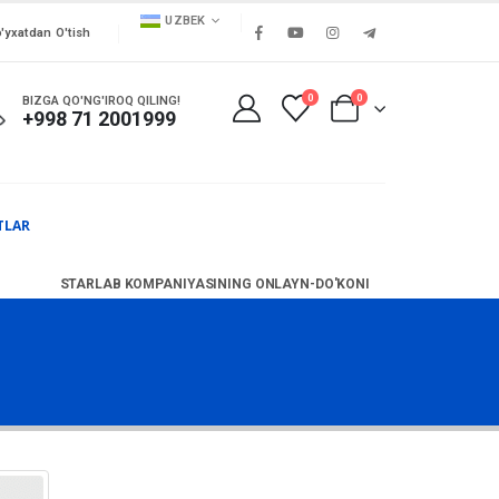
UZBEK
'yxatdan O'tish
0
0
BIZGA QO'NG'IROQ QILING!
+998 71 2001999
TLAR
STARLAB KOMPANIYASINING ONLAYN-DO'KONI