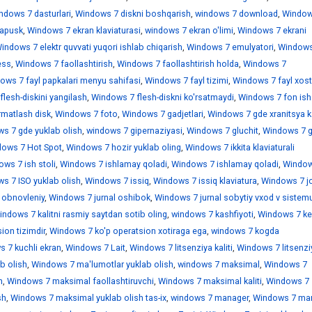
ndows 7 dasturlari
,
Windows 7 diskni boshqarish
,
windows 7 download
,
Window
sapusk
,
Windows 7 ekran klaviaturasi
,
windows 7 ekran o'limi
,
Windows 7 ekrani
indows 7 elektr quvvati yuqori ishlab chiqarish
,
Windows 7 emulyatori
,
Windows
ess
,
Windows 7 faollashtirish
,
Windows 7 faollashtirish holda
,
Windows 7
ows 7 fayl papkalari menyu sahifasi
,
Windows 7 fayl tizimi
,
Windows 7 fayl xostl
lesh-diskini yangilash
,
Windows 7 flesh-diskni ko'rsatmaydi
,
Windows 7 fon ish 
rmatlash disk
,
Windows 7 foto
,
Windows 7 gadjetlari
,
Windows 7 gde xranitsya k
s 7 gde yuklab olish
,
windows 7 gipernaziyasi
,
Windows 7 gluchit
,
Windows 7 
ows 7 Hot Spot
,
Windows 7 hozir yuklab oling
,
Windows 7 ikkita klaviaturali
ws 7 ish stoli
,
Windows 7 ishlamay qoladi
,
Windows 7 ishlamay qoladi
,
Window
s 7 ISO yuklab olish
,
Windows 7 issiq
,
Windows 7 issiq klaviatura
,
Windows 7 jo
 obnovleniy
,
Windows 7 jurnal oshibok
,
Windows 7 jurnal sobytiy vxod v sistem
indows 7 kalitni rasmiy saytdan sotib oling
,
windows 7 kashfiyoti
,
Windows 7 ke
ion tizimdir
,
Windows 7 ko'p operatsion xotiraga ega
,
windows 7 kogda
 7 kuchli ekran
,
Windows 7 Lait
,
Windows 7 litsenziya kaliti
,
Windows 7 litsenzi
b olish
,
Windows 7 ma'lumotlar yuklab olish
,
windows 7 maksimal
,
Windows 7
h
,
Windows 7 maksimal faollashtiruvchi
,
Windows 7 maksimal kaliti
,
Windows 7
sh
,
Windows 7 maksimal yuklab olish tas-ix
,
windows 7 manager
,
Windows 7 mar