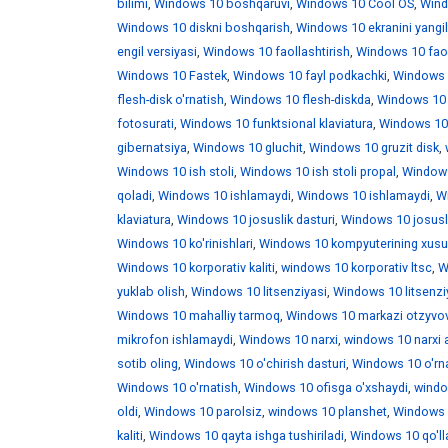
bilimi
,
Windows 10 boshqaruvi
,
Windows 10 Cool OS
,
Wind
Windows 10 diskni boshqarish
,
Windows 10 ekranini yangi
engil versiyasi
,
Windows 10 faollashtirish
,
Windows 10 faoll
Windows 10 Fastek
,
Windows 10 fayl podkachki
,
Windows 1
flesh-disk o'rnatish
,
Windows 10 flesh-diskda
,
Windows 10 f
fotosurati
,
Windows 10 funktsional klaviatura
,
Windows 10 
gibernatsiya
,
Windows 10 gluchit
,
Windows 10 gruzit disk
,
Windows 10 ish stoli
,
Windows 10 ish stoli propal
,
Windows 
qoladi
,
Windows 10 ishlamaydi
,
Windows 10 ishlamaydi
,
W
klaviatura
,
Windows 10 josuslik dasturi
,
Windows 10 josusli
Windows 10 ko'rinishlari
,
Windows 10 kompyuterining xusus
Windows 10 korporativ kaliti
,
windows 10 korporativ ltsc
,
W
yuklab olish
,
Windows 10 litsenziyasi
,
Windows 10 litsenzi
Windows 10 mahalliy tarmoq
,
Windows 10 markazi otzyvo
mikrofon ishlamaydi
,
Windows 10 narxi
,
windows 10 narxi 
sotib oling
,
Windows 10 o'chirish dasturi
,
Windows 10 o'rna
Windows 10 o'rnatish
,
Windows 10 ofisga o'xshaydi
,
windo
oldi
,
Windows 10 parolsiz
,
windows 10 planshet
,
Windows 1
kaliti
,
Windows 10 qayta ishga tushiriladi
,
Windows 10 qo'll