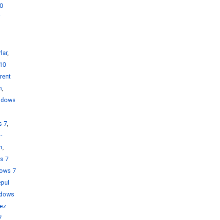
0
i
lar
,
10
rent
h
,
ndows
s 7
,
-
h
,
s 7
ows 7
pul
dows
rez
7