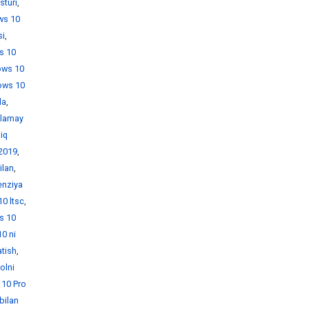
sturi
,
ws 10
si
,
s 10
ows 10
ows 10
da
,
hlamay
iq
 2019
,
ilan
,
enziya
0 ltsc
,
s 10
0 ni
tish
,
olni
10 Pro
bilan