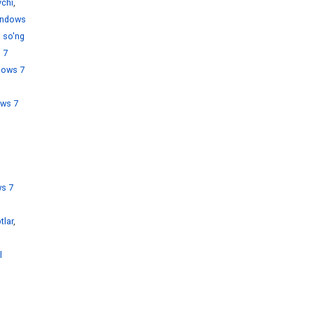
chi
,
ndows
 so'ng
 7
dows 7
ws 7
s 7
tlar
,
l