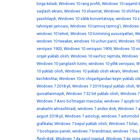
birga keladi
,
Windows 10 rang profili
,
Windows 10 raqamli l
saqlash ekrani
,
Windows 10 shaxmat
,
Windows 10 shifrlas
yaxshilaydi
,
Windows 10 siklik konvertatsiya
,
windows 10 skr
tahririyati jamoasi
,
Windows 10 tarmoq tarmog'i
,
Windows 
windows 10 telnet
,
Windows 10 tizimining xususiyatlari
,
Win
windows 10 tweaker
,
windows 10 uchun parol
,
Windows 10
versiyasi 1903
,
Windows 10 versiyasi 1909
,
Windows 10 vid
orqali yuklab olish
,
Windows 10 xavfsiz rejimda
,
Windows 1
Windows 10 yangilash tizimi
,
windows 10 yillik versiyasi
,
Wi
10 yuklab olish
,
Windows 10 yuklab olish ekrani
,
Windows 1
kechikishlar
,
Windows 10-ni chiqarilgandan keyin yuklab ol
Windows 7 2018 yil
,
Windows 7 2019 bepul yuklab olish
,
W
quvvatlanmaydi
,
Windows 7 32 bit yuklab olish
,
Windows 7 
Windows 7 Aero bo'lmagan mavzular
,
windows 7 ajoyib to
anakartni almashtiradi
,
windows 7 andex disk
,
Windows 7 a
avgust 2018 yil
,
Windows 7 avtologi
,
windows 7 avtomobil 
grafikalar
,
Windows 7 bepul yuklab olish
,
Windows 7 bilan
,
7 boshqaruv paneli
,
windows 7 brandmaur
,
windows 7 bu
,
flesh-disk
,
Windows 7 da parol mavjud
,
Windows 7 da sims