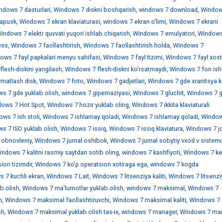
ndows 7 dasturlari
,
Windows 7 diskni boshqarish
,
windows 7 download
,
Window
sapusk
,
Windows 7 ekran klaviaturasi
,
windows 7 ekran o'limi
,
Windows 7 ekrani
indows 7 elektr quvvati yuqori ishlab chiqarish
,
Windows 7 emulyatori
,
Windows
ess
,
Windows 7 faollashtirish
,
Windows 7 faollashtirish holda
,
Windows 7
ows 7 fayl papkalari menyu sahifasi
,
Windows 7 fayl tizimi
,
Windows 7 fayl xostl
lesh-diskini yangilash
,
Windows 7 flesh-diskni ko'rsatmaydi
,
Windows 7 fon ish 
rmatlash disk
,
Windows 7 foto
,
Windows 7 gadjetlari
,
Windows 7 gde xranitsya k
s 7 gde yuklab olish
,
windows 7 gipernaziyasi
,
Windows 7 gluchit
,
Windows 7 
ows 7 Hot Spot
,
Windows 7 hozir yuklab oling
,
Windows 7 ikkita klaviaturali
ws 7 ish stoli
,
Windows 7 ishlamay qoladi
,
Windows 7 ishlamay qoladi
,
Window
s 7 ISO yuklab olish
,
Windows 7 issiq
,
Windows 7 issiq klaviatura
,
Windows 7 jo
 obnovleniy
,
Windows 7 jurnal oshibok
,
Windows 7 jurnal sobytiy vxod v sistem
indows 7 kalitni rasmiy saytdan sotib oling
,
windows 7 kashfiyoti
,
Windows 7 ke
ion tizimdir
,
Windows 7 ko'p operatsion xotiraga ega
,
windows 7 kogda
 7 kuchli ekran
,
Windows 7 Lait
,
Windows 7 litsenziya kaliti
,
Windows 7 litsenzi
b olish
,
Windows 7 ma'lumotlar yuklab olish
,
windows 7 maksimal
,
Windows 7
h
,
Windows 7 maksimal faollashtiruvchi
,
Windows 7 maksimal kaliti
,
Windows 7
sh
,
Windows 7 maksimal yuklab olish tas-ix
,
windows 7 manager
,
Windows 7 mar