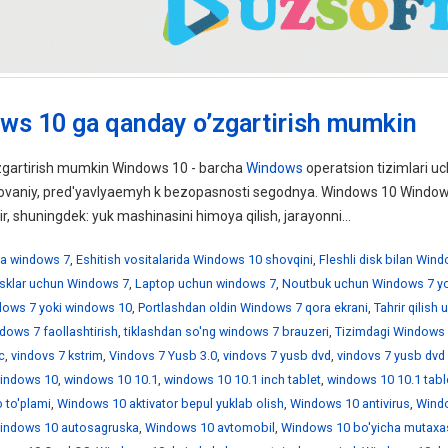
ws 10 ga qanday o’zgartirish mumkin
gartirish mumkin Windows 10 - barcha
Windows
operatsion tizimlari uc
ebovaniy, pred'yavlyaemyh k bezopasnosti segodnya. Windows 10 Windo
ir, shuningdek: yuk mashinasini himoya qilish, jarayonni...
a windows 7
,
Eshitish vositalarida Windows 10 shovqini
,
Fleshli disk bilan Win
disklar uchun Windows 7
,
Laptop uchun windows 7
,
Noutbuk uchun Windows 7 yo
ndows 7 yoki windows 10
,
Portlashdan oldin Windows 7 qora ekrani
,
Tahrir qilish
dows 7 faollashtirish
,
tiklashdan so'ng windows 7 brauzeri
,
Tizimdagi Windows 
c
,
vindovs 7 kstrim
,
Vindovs 7 Yusb 3.0
,
vindovs 7 yusb dvd
,
vindovs 7 yusb dvd
indows 10
,
windows 10 10.1
,
windows 10 10.1 inch tablet
,
windows 10 10.1 tabl
 to'plami
,
Windows 10 aktivator bepul yuklab olish
,
Windows 10 antivirus
,
Wind
indows 10 autosagruska
,
Windows 10 avtomobil
,
Windows 10 bo'yicha mutaxa