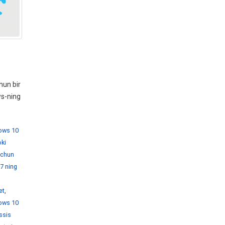
hun bir
ws-ning
dows 10
ki
 uchun
7 ning
et
,
ows 10
ssis