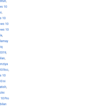
sturi
,
ws 10
si
,
s 10
ows 10
ows 10
da
,
hlamay
iq
 2019
,
ilan
,
enziya
0 ltsc
,
s 10
0 ni
atish
,
olni
10 Pro
bilan