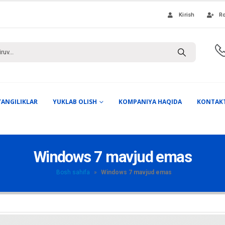
Kirish
Ro
YANGILIKLAR
YUKLAB OLISH
KOMPANIYA HAQIDA
KONTAK
Windows 7 mavjud emas
Bosh sahifa
»
Windows 7 mavjud emas