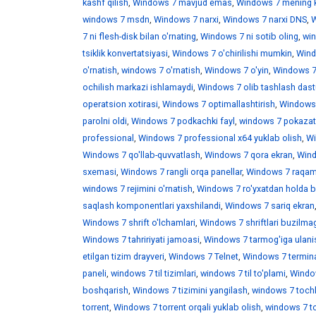
kashf qilish
,
Windows 7 mavjud emas
,
Windows 7 mening 
windows 7 msdn
,
Windows 7 narxi
,
Windows 7 narxi DNS
,
W
7 ni flesh-disk bilan o'rnating
,
Windows 7 ni sotib oling
,
win
tsiklik konvertatsiyasi
,
Windows 7 o'chirilishi mumkin
,
Wind
o'rnatish
,
windows 7 o'rnatish
,
Windows 7 o'yin
,
Windows 7 
ochilish markazi ishlamaydi
,
Windows 7 olib tashlash dast
operatsion xotirasi
,
Windows 7 optimallashtirish
,
Windows 7
parolni oldi
,
Windows 7 podkachki fayl
,
windows 7 pokazat 
professional
,
Windows 7 professional x64 yuklab olish
,
Wi
Windows 7 qo'llab-quvvatlash
,
Windows 7 qora ekran
,
Wind
sxemasi
,
Windows 7 rangli orqa panellar
,
Windows 7 raqaml
windows 7 rejimini o'rnatish
,
Windows 7 ro'yxatdan holda b
saqlash komponentlari yaxshilandi
,
Windows 7 sariq ekran
Windows 7 shrift o'lchamlari
,
Windows 7 shriftlari buzilma
Windows 7 tahririyati jamoasi
,
Windows 7 tarmog'iga ulani
etilgan tizim drayveri
,
Windows 7 Telnet
,
Windows 7 termina
paneli
,
windows 7 til tizimlari
,
windows 7 til to'plami
,
Window
boshqarish
,
Windows 7 tizimini yangilash
,
windows 7 toch
torrent
,
Windows 7 torrent orqali yuklab olish
,
windows 7 t