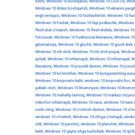
bilimi
,
Windows 10 boshqaruvi
,
Windows 10 Cool OS
,
Wind
Windows 10 diskni boshqarish
,
Windows 10 ekranini yangi
engil versiyasi
,
Windows 10 faollashtirish
,
Windows 10 faoll
Windows 10 Fastek
,
Windows 10 fayl podkachki
,
Windows 1
flesh-disk o'rnatish
,
Windows 10 flesh-diskda
,
Windows 10 f
fotosurati
,
Windows 10 funktsional klaviatura
,
Windows 10 
gibernatsiya
,
Windows 10 gluchit
,
Windows 10 gruzit disk
,
Windows 10 ish stoli
,
Windows 10 ish stoli propal
,
Windows 
qoladi
,
Windows 10 ishlamaydi
,
Windows 10 ishlamaydi
,
W
klaviatura
,
Windows 10 josuslik dasturi
,
Windows 10 josusli
Windows 10 ko'rinishlari
,
Windows 10 kompyuterining xusus
Windows 10 korporativ kaliti
,
windows 10 korporativ ltsc
,
W
yuklab olish
,
Windows 10 litsenziyasi
,
Windows 10 litsenzi
Windows 10 mahalliy tarmoq
,
Windows 10 markazi otzyvo
mikrofon ishlamaydi
,
Windows 10 narxi
,
windows 10 narxi 
sotib oling
,
Windows 10 o'chirish dasturi
,
Windows 10 o'rna
windows 10 o'rnatish
,
Windows 10 ofisga o'xshaydi
,
window
oldi
,
Windows 10 parolsiz
,
windows 10 planshet
,
Windows 1
kaliti
,
Windows 10 qayta ishga tushiriladi
,
Windows 10 qo'll