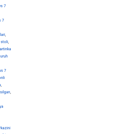
s 7
 7
ari
,
stoli
,
artinka
guruh
s 7
nli
u
,
silgan
,
ya
kazini