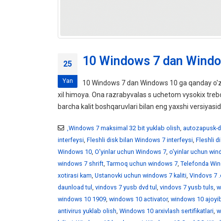
10 Windows 7 dan Windo
25
Yan
10 Windows 7 dan Windows 10 ga qanday o'z
xil himoya. Ona razrabyvalas s uchetom vysokix tr
barcha kalit boshqaruvlari bilan eng yaxshi versiyasid
,Windows 7 maksimal 32 bit yuklab olish
,
autozapusk-d
interfeysi
,
Fleshli disk bilan Windows 7 interfeysi
,
Fleshli 
Windows 10
,
O'yinlar uchun Windows 7
,
o'yinlar uchun wi
windows 7 shrift
,
Tarmoq uchun windows 7
,
Telefonda Win
xotirasi kam
,
Ustanovki uchun windows 7 kaliti
,
Vindovs 7 .
daunload tul
,
vindovs 7 yusb dvd tul
,
vindovs 7 yusb tuls
,
w
windows 10 1909
,
windows 10 activator
,
windows 10 ajoyib
antivirus yuklab olish
,
Windows 10 arxivlash sertifikatlari
,
w