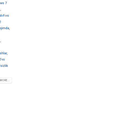
ws 7
e
,
-Fi-ni
2
ejimda
,
i
,
shlar
,
-ni
sizlik
MORE...