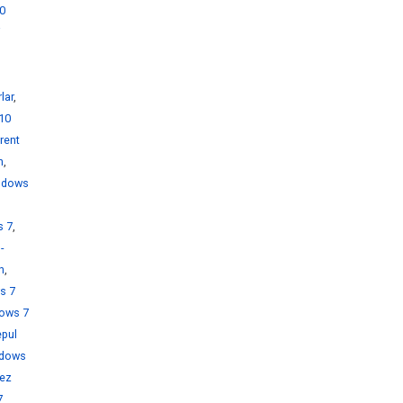
0
i
lar
,
10
rent
h
,
ndows
s 7
,
-
h
,
s 7
ows 7
pul
dows
rez
7