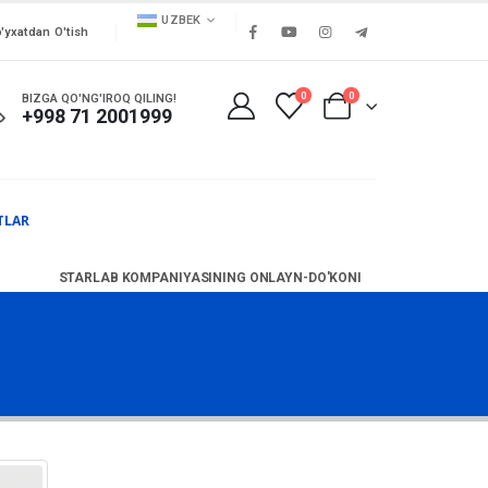
UZBEK
'yxatdan O'tish
0
0
BIZGA QO'NG'IROQ QILING!
+998 71 2001999
TLAR
STARLAB KOMPANIYASINING ONLAYN-DO'KONI