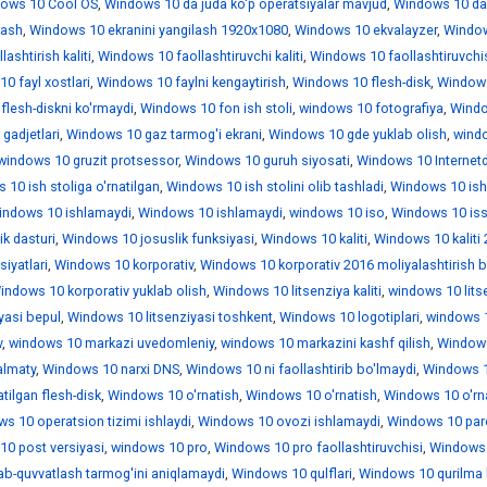
ows 10 Cool OS
,
Windows 10 da juda ko'p operatsiyalar mavjud
,
Windows 10 da
lash
,
Windows 10 ekranini yangilash 1920x1080
,
Windows 10 ekvalayzer
,
Windo
ashtirish kaliti
,
Windows 10 faollashtiruvchi kaliti
,
Windows 10 faollashtiruvchi
0 fayl xostlari
,
Windows 10 faylni kengaytirish
,
Windows 10 flesh-disk
,
Window
lesh-diskni ko'rmaydi
,
Windows 10 fon ish stoli
,
windows 10 fotografiya
,
Wind
gadjetlari
,
Windows 10 gaz tarmog'i ekrani
,
Windows 10 gde yuklab olish
,
wind
windows 10 gruzit protsessor
,
Windows 10 guruh siyosati
,
Windows 10 Internet
10 ish stoliga o'rnatilgan
,
Windows 10 ish stolini olib tashladi
,
Windows 10 is
indows 10 ishlamaydi
,
Windows 10 ishlamaydi
,
windows 10 iso
,
Windows 10 iss
k dasturi
,
Windows 10 josuslik funksiyasi
,
Windows 10 kaliti
,
Windows 10 kaliti
iyatlari
,
Windows 10 korporativ
,
Windows 10 korporativ 2016 moliyalashtirish b
indows 10 korporativ yuklab olish
,
Windows 10 litsenziya kaliti
,
windows 10 lits
yasi bepul
,
Windows 10 litsenziyasi toshkent
,
Windows 10 logotiplari
,
windows 1
v
,
windows 10 markazi uvedomleniy
,
windows 10 markazini kashf qilish
,
Window
almaty
,
Windows 10 narxi DNS
,
Windows 10 ni faollashtirib bo'lmaydi
,
Windows 1
tilgan flesh-disk
,
Windows 10 o'rnatish
,
Windows 10 o'rnatish
,
Windows 10 o'rn
s 10 operatsion tizimi ishlaydi
,
Windows 10 ovozi ishlamaydi
,
Windows 10 par
0 post versiyasi
,
windows 10 pro
,
Windows 10 pro faollashtiruvchisi
,
Windows 
ab-quvvatlash tarmog'ini aniqlamaydi
,
Windows 10 qulflari
,
Windows 10 qurilma 