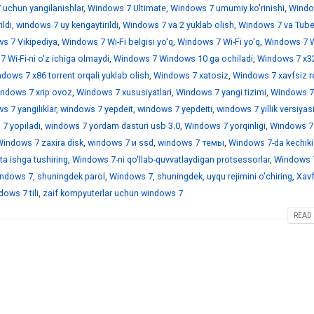
 uchun yangilanishlar
,
Windows 7 Ultimate
,
Windows 7 umumiy ko'rinishi
,
Windo
ildi
,
windows 7 uy kengaytirildi
,
Windows 7 va 2 yuklab olish
,
Windows 7 va Tub
s 7 Vikipediya
,
Windows 7 Wi-Fi belgisi yo'q
,
Windows 7 Wi-Fi yo'q
,
Windows 7 Wi
 Wi-Fi-ni o'z ichiga olmaydi
,
Windows 7 Windows 10 ga ochiladi
,
Windows 7 x3
dows 7 x86 torrent orqali yuklab olish
,
Windows 7 xatosiz
,
Windows 7 xavfsiz r
ndows 7 xrip ovoz
,
Windows 7 xususiyatlari
,
Windows 7 yangi tizimi
,
Windows 7
 7 yangiliklar
,
windows 7 yepdeit
,
windows 7 yepdeiti
,
windows 7 yillik versiyas
7 yopiladi
,
windows 7 yordam dasturi usb 3.0
,
Windows 7 yorqinligi
,
Windows 7
indows 7 zaxira disk
,
windows 7 и ssd
,
windows 7 темы
,
Windows 7-da kechiki
a ishga tushiring
,
Windows 7-ni qo'llab-quvvatlaydigan protsessorlar
,
Windows 7
ndows 7, shuningdek parol
,
Windows 7, shuningdek, uyqu rejimini o'chiring
,
Xavf
ows 7 tili
,
zaif kompyuterlar uchun windows 7
READ 