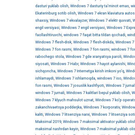
dasturi yuklab olish
,
Windows 7 dasturiy ta'minot emas
,
wi
Ekaterinburg sotib olish
,
Windows 7 ekran klaviatura auto
shaxsiy
,
Windows 7 ekvalayzer
,
Windows 7 elektr quvvati
,
W
engil versiyasi
,
Windows 7 engil versiyasi
,
Windows 7 Expr
faollashtiruvchi
,
windows 7 faqat bitta tildan qochadi
,
wind
Windows 7 flesh-disk
,
Windows 7 flesh-diskda
,
Windows 7 f
Windows 7 fon rasmi
,
Windows 7 fon rasmi
,
windows 7 fo
rabochego stola
,
Windows 7 gde xranyatsya paroli
,
Window
siyosati
,
Windows 7 Habr
,
Windows 7 hayot aylanishi
,
Wind
sichqoncha
,
Windows 7 Internetga kirish imkoni yo'q
,
Windo
ishlamaydi
,
Windows 7 ishlamoqda
,
windows 7 iso
,
Window
fon rasmi
,
Windows 7 josuslik kashfiyoti
,
Windows 7 jurnal
windows 7 jurnali
,
Windows 7 kalitlari bepul yuklab olish
,
W
Windows 7 klyuch mahsulot uznat
,
Windows 7 ko'p operats
zakanchivaetsya podderjka
,
Windows 7 korporativ
,
Windows
kaliti
,
Windows 7 litsenziya narxi
,
Windows 7 litsenziya soti
Maksimal 2019
,
Windows 7 maksimal aktivator yuklab olis
maksimal nashrdan keyin
,
Windows 7 maksimal yuklab oli