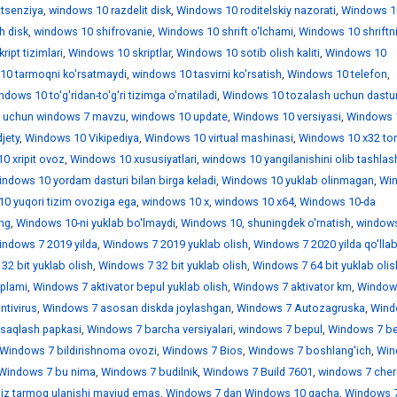
itsenziya
,
windows 10 razdelit disk
,
Windows 10 roditelskiy nazorati
,
Windows 1
h disk
,
windows 10 shifrovanie
,
Windows 10 shrift o'lchami
,
Windows 10 shriftn
ipt tizimlari
,
Windows 10 skriptlar
,
Windows 10 sotib olish kaliti
,
Windows 10
10 tarmoqni ko'rsatmaydi
,
windows 10 tasvirni ko'rsatish
,
Windows 10 telefon
,
dows 10 to'g'ridan-to'g'ri tizimga o'rnatiladi
,
Windows 10 tozalash uchun dastur
 uchun windows 7 mavzu
,
windows 10 update
,
Windows 10 versiyasi
,
Windows 
jety
,
Windows 10 Vikipediya
,
Windows 10 virtual mashinasi
,
Windows 10 x32 tor
0 xripit ovoz
,
Windows 10 xususiyatlari
,
windows 10 yangilanishini olib tashlas
ndows 10 yordam dasturi bilan birga keladi
,
Windows 10 yuklab olinmagan
,
Wi
0 yuqori tizim ovoziga ega
,
windows 10 х
,
windows 10 х64
,
Windows 10-da
ing
,
Windows 10-ni yuklab bo'lmaydi
,
Windows 10, shuningdek o'rnatish
,
window
indows 7 2019 yilda
,
Windows 7 2019 yuklab olish
,
Windows 7 2020 yilda qo'llab
32 bit yuklab olish
,
Windows 7 32 bit yuklab olish
,
Windows 7 64 bit yuklab olis
'plami
,
Windows 7 aktivator bepul yuklab olish
,
Windows 7 aktivator km
,
Window
ntivirus
,
Windows 7 asosan diskda joylashgan
,
Windows 7 Autozagruska
,
Wind
saqlash papkasi
,
Windows 7 barcha versiyalari
,
windows 7 bepul
,
Windows 7 be
Windows 7 bildirishnoma ovozi
,
Windows 7 Bios
,
Windows 7 boshlang'ich
,
Win
Windows 7 bu nima
,
Windows 7 budilnik
,
Windows 7 Build 7601
,
windows 7 che
iz tarmoq ulanishi mavjud emas
,
Windows 7 dan Windows 10 gacha
,
Windows 