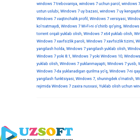
windows 7 trebovaniya
,
windows 7 uchun parol
,
windows 7
ustun uslubi
,
Windows 7 uy bazasi
,
windows 7 uy kengaytir
Windows 7 vaqtinchalik profil
,
Windows 7 versiyasi
,
Window
ko'rsatmaydi
,
Windows 7 Wi-Fi-ni o'chirib qo'ying
,
Windows 7
torrent orqali yuklab olish
,
Windows 7 x64 yuklab olish
,
Win
Windows 7 xavfsizlik paroli
,
Windows 7 xavfsizlik tizimi
,
Wi
yangilash holda
,
Windows 7 yangilash yuklab olish
,
Windows
Windows 7 yoki 8.1
,
Windows 7 yoki Windows 10
,
Windows 
yuklab olish
,
Windows 7 yuklanmayapti
,
Windows 7 yusb
,
W
Windows 7-da yuklanadigan qurilma yo'q
,
Windows 7-ni qayt
yangilash funktsiyasi
,
Windows 7, shuningdek o'rnatish
,
Wi
rejimida Windows 7 zaxira nusxasi
,
Yuklab olish uchun wind