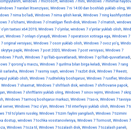
kompyuterim
,
windows 7 microsoft
,
windows 7 mini
,
Windows 7 minimal haydov
indows 7 narxlari litsenziyasi
,
Windows 7 ni 14:00 dan boshlab yuklab oling
,
Wi
dows 7 nima bo'ladi
,
Windows 7 nima qilish kerak
,
Windows 7 ning kashfiyotdan
ows 7 o'lchami
,
Windows 7 o'rnatilgan flesh-disk
,
Windows 7 o'rnatish
,
windows
o'yin taxtasi x64 2019
,
Windows 7 o'yinlar
,
windows 7 o'yinlar yuklab olish
,
Win
uri
,
Windows 7 onlayn o'ynaydi
,
Windows 7 operatsion xotiraga ega
,
Windows 7
 original versiyasi
,
Windows 7 oson yuklab olish
,
Windows 7 ovoz yo'q
,
Windo
skrytye papki
,
Windows 7 post 2020
,
Windows 7 post versiyasi
,
Windows 7
ndows 7 Push
,
Windows 7 qo'llab-quvvatlanadi
,
Windows 7 qo'llab-quvvatlanadi
,
ows 7 qorong'u mavzu
,
Windows 7 qurilma bilan birga keladi
,
Windows 7 rang
i sarlavha
,
Windows 7 rasmiy sayti
,
windows 7 razbit disk
,
Windows 7 Reestr
,
epul yuklab olish
,
Windows 7 ruditelskiy boshqaruvi
,
Windows 7 rusifier
,
Window
,
Windows 7 shaxmat
,
Windows 7 shifrlash disk
,
windows 7 shifrovanie papok
,
gan
,
Windows 7 shriftlarini yuklab oling
,
Windows 7 sinov rejimi
,
Windows 7 skrip
sh
,
Windows 7 tarmoq boshqaruv markazi
,
Windows 7 tas-ix
,
Windows 7 tavsiya
l server
,
Windows 7 tez o'yin
,
Windows 7 til interfeysi yuklab olish
,
Windows 7 ti
s 7 til to'plami russkiy
,
Windows 7 tizim faylini yangilash
,
Windows 7 tizimini
ka dostup
,
windows 7 tochka vosstanovleniya
,
Windows 7 Tormosit
,
Windows 7
oza
,
Windows 7 toza til
,
Windows 7 tozalash disk
,
Windows 7 tozalash paneli
,