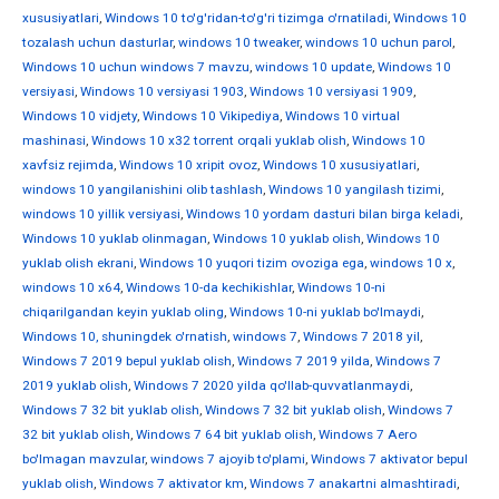
xususiyatlari
,
Windows 10 to'g'ridan-to'g'ri tizimga o'rnatiladi
,
Windows 10
tozalash uchun dasturlar
,
windows 10 tweaker
,
windows 10 uchun parol
,
Windows 10 uchun windows 7 mavzu
,
windows 10 update
,
Windows 10
versiyasi
,
Windows 10 versiyasi 1903
,
Windows 10 versiyasi 1909
,
Windows 10 vidjety
,
Windows 10 Vikipediya
,
Windows 10 virtual
mashinasi
,
Windows 10 x32 torrent orqali yuklab olish
,
Windows 10
xavfsiz rejimda
,
Windows 10 xripit ovoz
,
Windows 10 xususiyatlari
,
windows 10 yangilanishini olib tashlash
,
Windows 10 yangilash tizimi
,
windows 10 yillik versiyasi
,
Windows 10 yordam dasturi bilan birga keladi
,
Windows 10 yuklab olinmagan
,
Windows 10 yuklab olish
,
Windows 10
yuklab olish ekrani
,
Windows 10 yuqori tizim ovoziga ega
,
windows 10 х
,
windows 10 х64
,
Windows 10-da kechikishlar
,
Windows 10-ni
chiqarilgandan keyin yuklab oling
,
Windows 10-ni yuklab bo'lmaydi
,
Windows 10, shuningdek o'rnatish
,
windows 7
,
Windows 7 2018 yil
,
Windows 7 2019 bepul yuklab olish
,
Windows 7 2019 yilda
,
Windows 7
2019 yuklab olish
,
Windows 7 2020 yilda qo'llab-quvvatlanmaydi
,
Windows 7 32 bit yuklab olish
,
Windows 7 32 bit yuklab olish
,
Windows 7
32 bit yuklab olish
,
Windows 7 64 bit yuklab olish
,
Windows 7 Aero
bo'lmagan mavzular
,
windows 7 ajoyib to'plami
,
Windows 7 aktivator bepul
yuklab olish
,
Windows 7 aktivator km
,
Windows 7 anakartni almashtiradi
,