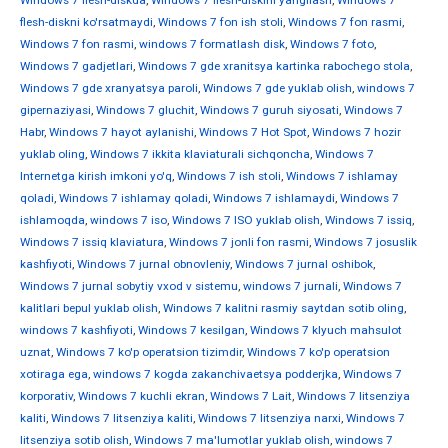
Windows 7 flesh-diskda
,
Windows 7 flesh-diskini yangilash
,
Windows 7
flesh-diskni ko'rsatmaydi
,
Windows 7 fon ish stoli
,
Windows 7 fon rasmi
,
Windows 7 fon rasmi
,
windows 7 formatlash disk
,
Windows 7 foto
,
Windows 7 gadjetlari
,
Windows 7 gde xranitsya kartinka rabochego stola
,
Windows 7 gde xranyatsya paroli
,
Windows 7 gde yuklab olish
,
windows 7
gipernaziyasi
,
Windows 7 gluchit
,
Windows 7 guruh siyosati
,
Windows 7
Habr
,
Windows 7 hayot aylanishi
,
Windows 7 Hot Spot
,
Windows 7 hozir
yuklab oling
,
Windows 7 ikkita klaviaturali sichqoncha
,
Windows 7
Internetga kirish imkoni yo'q
,
Windows 7 ish stoli
,
Windows 7 ishlamay
qoladi
,
Windows 7 ishlamay qoladi
,
Windows 7 ishlamaydi
,
Windows 7
ishlamoqda
,
windows 7 iso
,
Windows 7 ISO yuklab olish
,
Windows 7 issiq
,
Windows 7 issiq klaviatura
,
Windows 7 jonli fon rasmi
,
Windows 7 josuslik
kashfiyoti
,
Windows 7 jurnal obnovleniy
,
Windows 7 jurnal oshibok
,
Windows 7 jurnal sobytiy vxod v sistemu
,
windows 7 jurnali
,
Windows 7
kalitlari bepul yuklab olish
,
Windows 7 kalitni rasmiy saytdan sotib oling
,
windows 7 kashfiyoti
,
Windows 7 kesilgan
,
Windows 7 klyuch mahsulot
uznat
,
Windows 7 ko'p operatsion tizimdir
,
Windows 7 ko'p operatsion
xotiraga ega
,
windows 7 kogda zakanchivaetsya podderjka
,
Windows 7
korporativ
,
Windows 7 kuchli ekran
,
Windows 7 Lait
,
Windows 7 litsenziya
kaliti
,
Windows 7 litsenziya kaliti
,
Windows 7 litsenziya narxi
,
Windows 7
litsenziya sotib olish
,
Windows 7 ma'lumotlar yuklab olish
,
windows 7