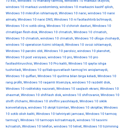
10 ltsc
,
Windows 10 mahalliy tarmoq
,
Windows 10 markazi otzyvov
,
windows 10 markazi uvedomleniy
,
windows 10 markazini kashf qilish
,
Windows 10 mikrofon ishlamaydi
,
Windows 10 narxi
,
windows 10 narxi
almaty
,
Windows 10 narxi DNS
,
Windows 10 ni faollashtirib bo'lmaydi
,
Windows 10 ni sotib oling
,
Windows 10 o'chirish dasturi
,
Windows 10
o'rnatilgan flesh-disk
,
Windows 10 o'rnatish
,
Windows 10 o'rnatish
,
Windows 10 o'rnatish
,
windows 10 o'rnatish
,
Windows 10 ofisga o'xshaydi
,
windows 10 operatsion tizimi ishlaydi
,
Windows 10 ovozi ishlamaydi
,
Windows 10 parolni oldi
,
Windows 10 parolsiz
,
windows 10 planshet
,
Windows 10 post versiyasi
,
windows 10 pro
,
Windows 10 pro
faollashtiruvchisi
,
Windows 10 Pro kaliti
,
Windows 10 qayta ishga
tushiriladi
,
Windows 10 qo'llab-quvvatlash tarmog'ini aniqlamaydi
,
Windows 10 qulflari
,
Windows 10 qurilma bilan birga keladi
,
Windows 10
rang profili
,
Windows 10 raqamli litsenziya
,
windows 10 razdelit disk
,
Windows 10 roditelskiy nazorati
,
Windows 10 saqlash ekrani
,
Windows 10
shaxmat
,
Windows 10 shifrlash disk
,
windows 10 shifrovanie
,
Windows 10
shrift o'lchami
,
Windows 10 shriftni yaxshilaydi
,
Windows 10 siklik
konvertatsiya
,
windows 10 skript tizimlari
,
Windows 10 skriptlar
,
Windows
10 sotib olish kaliti
,
Windows 10 tahririyati jamoasi
,
Windows 10 tarmoq
tarmog'i
,
Windows 10 tarmoqni ko'rsatmaydi
,
windows 10 tasvirni
ko'rsatish
,
Windows 10 telefon
,
windows 10 telnet
,
Windows 10 tizimining