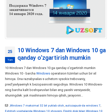
10 Windows 7 dan Windows 10 ga
25
qanday o’zgartirish mumkin
Yan
10 Windows 7 dan Windows 10 ga qanday o'zgartirish mumkin
Windows 10 - barcha
Windows
operatsion tizimlari uchun bir xil
himoya. Ona razrabyvalas s uchetom vysokix trebovaniy,
pred'yavlyaemyh k bezopasnosti segodnya. Windows 10 Windows-
ning barcha kalit boshqaruvlari bilan eng yaxshi versiyasidir,
shuningdek: yuk mashinasini himoya qilish, jarayonni...
,Windows 7 maksimal 32 bit yuklab olish
,
autozapusk-da windows 7
,
Eshitish vositalarida Windows 10 shovqini
,
Fleshli disk bilan Windows 10