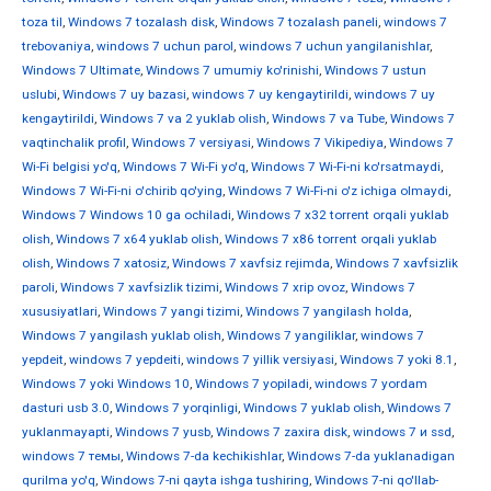
toza til
,
Windows 7 tozalash disk
,
Windows 7 tozalash paneli
,
windows 7
trebovaniya
,
windows 7 uchun parol
,
windows 7 uchun yangilanishlar
,
Windows 7 Ultimate
,
Windows 7 umumiy ko'rinishi
,
Windows 7 ustun
uslubi
,
Windows 7 uy bazasi
,
windows 7 uy kengaytirildi
,
windows 7 uy
kengaytirildi
,
Windows 7 va 2 yuklab olish
,
Windows 7 va Tube
,
Windows 7
vaqtinchalik profil
,
Windows 7 versiyasi
,
Windows 7 Vikipediya
,
Windows 7
Wi-Fi belgisi yo'q
,
Windows 7 Wi-Fi yo'q
,
Windows 7 Wi-Fi-ni ko'rsatmaydi
,
Windows 7 Wi-Fi-ni o'chirib qo'ying
,
Windows 7 Wi-Fi-ni o'z ichiga olmaydi
,
Windows 7 Windows 10 ga ochiladi
,
Windows 7 x32 torrent orqali yuklab
olish
,
Windows 7 x64 yuklab olish
,
Windows 7 x86 torrent orqali yuklab
olish
,
Windows 7 xatosiz
,
Windows 7 xavfsiz rejimda
,
Windows 7 xavfsizlik
paroli
,
Windows 7 xavfsizlik tizimi
,
Windows 7 xrip ovoz
,
Windows 7
xususiyatlari
,
Windows 7 yangi tizimi
,
Windows 7 yangilash holda
,
Windows 7 yangilash yuklab olish
,
Windows 7 yangiliklar
,
windows 7
yepdeit
,
windows 7 yepdeiti
,
windows 7 yillik versiyasi
,
Windows 7 yoki 8.1
,
Windows 7 yoki Windows 10
,
Windows 7 yopiladi
,
windows 7 yordam
dasturi usb 3.0
,
Windows 7 yorqinligi
,
Windows 7 yuklab olish
,
Windows 7
yuklanmayapti
,
Windows 7 yusb
,
Windows 7 zaxira disk
,
windows 7 и ssd
,
windows 7 темы
,
Windows 7-da kechikishlar
,
Windows 7-da yuklanadigan
qurilma yo'q
,
Windows 7-ni qayta ishga tushiring
,
Windows 7-ni qo'llab-