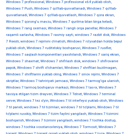
Windows 7 professional
,
Windows 7 professional x64 yuklab olish
,
Windows 7 Push
,
Windows 7 qo'llab-quvvatlanadi
,
Windows 7 qo'llab-
quvvatlanadi
,
Windows 7 qo'llab-quvvatlash
,
Windows 7 qora ekran
,
Windows 7 qorong'u mavzu
,
Windows 7 qurilma bilan birga keladi
,
Windows 7 rang sxemasi
,
Windows 7 rangli orqa panellar
,
Windows 7
raqamli sarlavha
,
Windows 7 rasmiy sayti
,
windows 7 razbit disk
,
Windows
7 Reestr
,
windows 7 rejimini o'rnatish
,
Windows 7 ro'yxatdan holda bepul
yuklab olish
,
Windows 7 ruditelskiy boshqaruvi
,
Windows 7 rusifier
,
Windows 7 saqlash komponentlari yaxshilandi
,
Windows 7 sariq ekran
,
Windows 7 shaxmat
,
Windows 7 shifrlash disk
,
windows 7 shifrovanie
papok
,
Windows 7 shrift o'lchamlari
,
Windows 7 shriftlari buzilmagan
,
Windows 7 shriftlarini yuklab oling
,
Windows 7 sinov rejimi
,
Windows 7
skriptlar
,
Windows 7 tahririyati jamoasi
,
Windows 7 tarmog'iga ulanish
,
Windows 7 tarmoq boshqaruv markazi
,
Windows 7 tas-ix
,
Windows 7
tavsiya etilgan tizim drayveri
,
Windows 7 Telnet
,
Windows 7 terminal
server
,
Windows 7 tez o'yin
,
Windows 7 til interfeysi yuklab olish
,
Windows
7 til paneli
,
windows 7 til tizimlari
,
windows 7 til to'plami
,
Windows 7 til
to'plami russkiy
,
Windows 7 tizim faylini yangilash
,
Windows 7 tizimini
boshqarish
,
Windows 7 tizimini yangilash
,
windows 7 tochka dostup
,
windows 7 tochka vosstanovleniya
,
Windows 7 Tormosit
,
Windows 7
torrent
,
Windows 7 torrent orqali yuklab olish
,
windows 7 toza
,
Windows 7