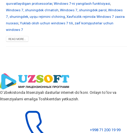
quvvatlaydigan protsessorlar
,
Windows 7-ni yangilash funktsiyasi
,
Windows 7, shuningdek o'rnatish
,
Windows 7, shuningdek parol
,
Windows
7, shuningdek, uyqu rejimini o'chiring
,
Xavfsizlik rejimida Windows 7 zaxira
nusxasi
,
Yuklab olish uchun windows 7 tili
,
zaif kompyuterlar uchun
windows 7
READ MORE...
Oʻzbekistonda litsenziyali dasturlar internet-doʻkoni. Onlayn toʻlov va
litsenziyalarni emailga Toshkentdan yetkazish.
+998 71 200 19 99