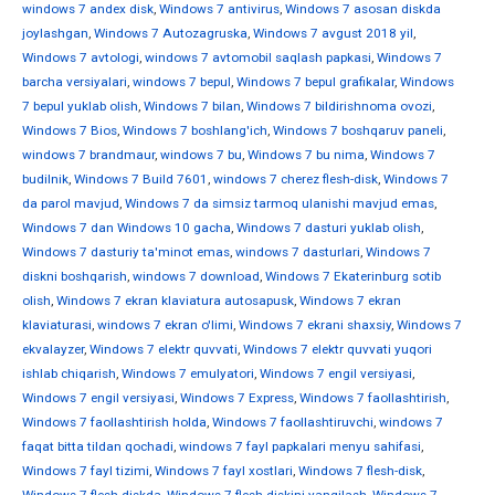
windows 7 andex disk
,
Windows 7 antivirus
,
Windows 7 asosan diskda
joylashgan
,
Windows 7 Autozagruska
,
Windows 7 avgust 2018 yil
,
Windows 7 avtologi
,
windows 7 avtomobil saqlash papkasi
,
Windows 7
barcha versiyalari
,
windows 7 bepul
,
Windows 7 bepul grafikalar
,
Windows
7 bepul yuklab olish
,
Windows 7 bilan
,
Windows 7 bildirishnoma ovozi
,
Windows 7 Bios
,
Windows 7 boshlang'ich
,
Windows 7 boshqaruv paneli
,
windows 7 brandmaur
,
windows 7 bu
,
Windows 7 bu nima
,
Windows 7
budilnik
,
Windows 7 Build 7601
,
windows 7 cherez flesh-disk
,
Windows 7
da parol mavjud
,
Windows 7 da simsiz tarmoq ulanishi mavjud emas
,
Windows 7 dan Windows 10 gacha
,
Windows 7 dasturi yuklab olish
,
Windows 7 dasturiy ta'minot emas
,
windows 7 dasturlari
,
Windows 7
diskni boshqarish
,
windows 7 download
,
Windows 7 Ekaterinburg sotib
olish
,
Windows 7 ekran klaviatura autosapusk
,
Windows 7 ekran
klaviaturasi
,
windows 7 ekran o'limi
,
Windows 7 ekrani shaxsiy
,
Windows 7
ekvalayzer
,
Windows 7 elektr quvvati
,
Windows 7 elektr quvvati yuqori
ishlab chiqarish
,
Windows 7 emulyatori
,
Windows 7 engil versiyasi
,
Windows 7 engil versiyasi
,
Windows 7 Express
,
Windows 7 faollashtirish
,
Windows 7 faollashtirish holda
,
Windows 7 faollashtiruvchi
,
windows 7
faqat bitta tildan qochadi
,
windows 7 fayl papkalari menyu sahifasi
,
Windows 7 fayl tizimi
,
Windows 7 fayl xostlari
,
Windows 7 flesh-disk
,