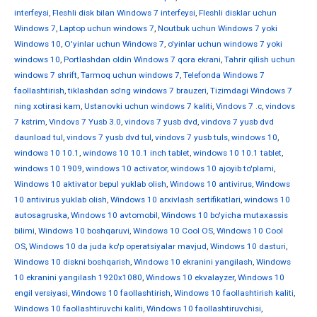
interfeysi
,
Fleshli disk bilan Windows 7 interfeysi
,
Fleshli disklar uchun
Windows 7
,
Laptop uchun windows 7
,
Noutbuk uchun Windows 7 yoki
Windows 10
,
O'yinlar uchun Windows 7
,
o'yinlar uchun windows 7 yoki
windows 10
,
Portlashdan oldin Windows 7 qora ekrani
,
Tahrir qilish uchun
windows 7 shrift
,
Tarmoq uchun windows 7
,
Telefonda Windows 7
faollashtirish
,
tiklashdan so'ng windows 7 brauzeri
,
Tizimdagi Windows 7
ning xotirasi kam
,
Ustanovki uchun windows 7 kaliti
,
Vindovs 7 .c
,
vindovs
7 kstrim
,
Vindovs 7 Yusb 3.0
,
vindovs 7 yusb dvd
,
vindovs 7 yusb dvd
daunload tul
,
vindovs 7 yusb dvd tul
,
vindovs 7 yusb tuls
,
windows 10
,
windows 10 10.1
,
windows 10 10.1 inch tablet
,
windows 10 10.1 tablet
,
windows 10 1909
,
windows 10 activator
,
windows 10 ajoyib to'plami
,
Windows 10 aktivator bepul yuklab olish
,
Windows 10 antivirus
,
Windows
10 antivirus yuklab olish
,
Windows 10 arxivlash sertifikatlari
,
windows 10
autosagruska
,
Windows 10 avtomobil
,
Windows 10 bo'yicha mutaxassis
bilimi
,
Windows 10 boshqaruvi
,
Windows 10 Cool OS
,
Windows 10 Cool
OS
,
Windows 10 da juda ko'p operatsiyalar mavjud
,
Windows 10 dasturi
,
Windows 10 diskni boshqarish
,
Windows 10 ekranini yangilash
,
Windows
10 ekranini yangilash 1920x1080
,
Windows 10 ekvalayzer
,
Windows 10
engil versiyasi
,
Windows 10 faollashtirish
,
Windows 10 faollashtirish kaliti
,
Windows 10 faollashtiruvchi kaliti
,
Windows 10 faollashtiruvchisi
,