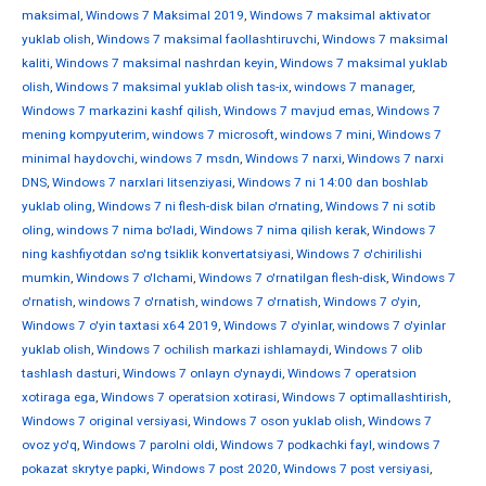
maksimal
,
Windows 7 Maksimal 2019
,
Windows 7 maksimal aktivator
yuklab olish
,
Windows 7 maksimal faollashtiruvchi
,
Windows 7 maksimal
kaliti
,
Windows 7 maksimal nashrdan keyin
,
Windows 7 maksimal yuklab
olish
,
Windows 7 maksimal yuklab olish tas-ix
,
windows 7 manager
,
Windows 7 markazini kashf qilish
,
Windows 7 mavjud emas
,
Windows 7
mening kompyuterim
,
windows 7 microsoft
,
windows 7 mini
,
Windows 7
minimal haydovchi
,
windows 7 msdn
,
Windows 7 narxi
,
Windows 7 narxi
DNS
,
Windows 7 narxlari litsenziyasi
,
Windows 7 ni 14:00 dan boshlab
yuklab oling
,
Windows 7 ni flesh-disk bilan o'rnating
,
Windows 7 ni sotib
oling
,
windows 7 nima bo'ladi
,
Windows 7 nima qilish kerak
,
Windows 7
ning kashfiyotdan so'ng tsiklik konvertatsiyasi
,
Windows 7 o'chirilishi
mumkin
,
Windows 7 o'lchami
,
Windows 7 o'rnatilgan flesh-disk
,
Windows 7
o'rnatish
,
windows 7 o'rnatish
,
windows 7 o'rnatish
,
Windows 7 o'yin
,
Windows 7 o'yin taxtasi x64 2019
,
Windows 7 o'yinlar
,
windows 7 o'yinlar
yuklab olish
,
Windows 7 ochilish markazi ishlamaydi
,
Windows 7 olib
tashlash dasturi
,
Windows 7 onlayn o'ynaydi
,
Windows 7 operatsion
xotiraga ega
,
Windows 7 operatsion xotirasi
,
Windows 7 optimallashtirish
,
Windows 7 original versiyasi
,
Windows 7 oson yuklab olish
,
Windows 7
ovoz yo'q
,
Windows 7 parolni oldi
,
Windows 7 podkachki fayl
,
windows 7
pokazat skrytye papki
,
Windows 7 post 2020
,
Windows 7 post versiyasi
,