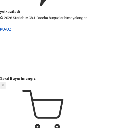
yetkaziladi
© 2026 Starlab MChJ. Barcha huquqlar himoyalangan.
RU
/
UZ
Savat
Buyurtmangiz
×