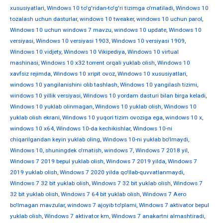
xususiyatlari
,
Windows 10 to'g'ridan-to'g'ri tizimga o'rnatiladi
,
Windows 10
tozalash uchun dasturlar
,
windows 10 tweaker
,
windows 10 uchun parol
,
Windows 10 uchun windows 7 mavzu
,
windows 10 update
,
Windows 10
versiyasi
,
Windows 10 versiyasi 1903
,
Windows 10 versiyasi 1909
,
Windows 10 vidjety
,
Windows 10 Vikipediya
,
Windows 10 virtual
mashinasi
,
Windows 10 x32 torrent orqali yuklab olish
,
Windows 10
xavfsiz rejimda
,
Windows 10 xripit ovoz
,
Windows 10 xususiyatlari
,
windows 10 yangilanishini olib tashlash
,
Windows 10 yangilash tizimi
,
windows 10 yillik versiyasi
,
Windows 10 yordam dasturi bilan birga keladi
,
Windows 10 yuklab olinmagan
,
Windows 10 yuklab olish
,
Windows 10
yuklab olish ekrani
,
Windows 10 yuqori tizim ovoziga ega
,
windows 10 х
,
windows 10 х64
,
Windows 10-da kechikishlar
,
Windows 10-ni
chiqarilgandan keyin yuklab oling
,
Windows 10-ni yuklab bo'lmaydi
,
Windows 10, shuningdek o'rnatish
,
windows 7
,
Windows 7 2018 yil
,
Windows 7 2019 bepul yuklab olish
,
Windows 7 2019 yilda
,
Windows 7
2019 yuklab olish
,
Windows 7 2020 yilda qo'llab-quvvatlanmaydi
,
Windows 7 32 bit yuklab olish
,
Windows 7 32 bit yuklab olish
,
Windows 7
32 bit yuklab olish
,
Windows 7 64 bit yuklab olish
,
Windows 7 Aero
bo'lmagan mavzular
,
windows 7 ajoyib to'plami
,
Windows 7 aktivator bepul
yuklab olish
,
Windows 7 aktivator km
,
Windows 7 anakartni almashtiradi
,