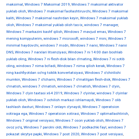
maksimal
,
Windows 7 Maksimal 2019
,
Windows 7 maksimal aktivator
yuklab olish
,
Windows 7 maksimal faollashtiruvchi
,
Windows 7 maksimal
kaliti
,
Windows 7 maksimal nashrdan keyin
,
Windows 7 maksimal yuklab
olish
,
Windows 7 maksimal yuklab olish tas-ix
,
windows 7 manager
,
Windows 7 markazini kashf qilish
,
Windows 7 mavjud emas
,
Windows 7
mening kompyuterim
,
windows 7 microsoft
,
windows 7 mini
,
Windows 7
minimal haydovchi
,
windows 7 msdn
,
Windows 7 narxi
,
Windows 7 narxi
DNS
,
Windows 7 narxlari litsenziyasi
,
Windows 7 ni 14:00 dan boshlab
yuklab oling
,
Windows 7 ni flesh-disk bilan o'rnating
,
Windows 7 ni sotib
oling
,
windows 7 nima bo'ladi
,
Windows 7 nima qilish kerak
,
Windows 7
ning kashfiyotdan so'ng tsiklik konvertatsiyasi
,
Windows 7 o'chirilishi
mumkin
,
Windows 7 o'lchami
,
Windows 7 o'rnatilgan flesh-disk
,
Windows 7
o'rnatish
,
windows 7 o'rnatish
,
windows 7 o'rnatish
,
Windows 7 o'yin
,
Windows 7 o'yin taxtasi x64 2019
,
Windows 7 o'yinlar
,
windows 7 o'yinlar
yuklab olish
,
Windows 7 ochilish markazi ishlamaydi
,
Windows 7 olib
tashlash dasturi
,
Windows 7 onlayn o'ynaydi
,
Windows 7 operatsion
xotiraga ega
,
Windows 7 operatsion xotirasi
,
Windows 7 optimallashtirish
,
Windows 7 original versiyasi
,
Windows 7 oson yuklab olish
,
Windows 7
ovoz yo'q
,
Windows 7 parolni oldi
,
Windows 7 podkachki fayl
,
windows 7
pokazat skrytye papki
,
Windows 7 post 2020
,
Windows 7 post versiyasi
,