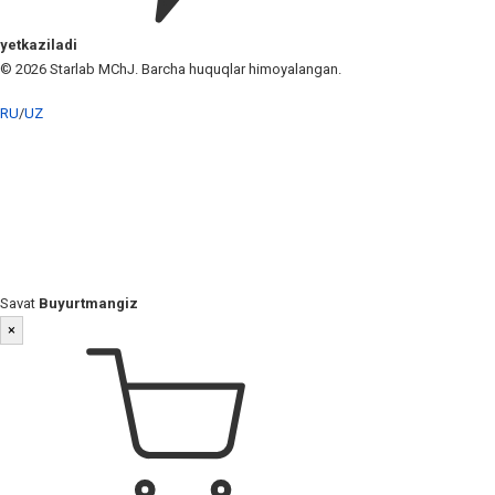
yetkaziladi
© 2026 Starlab MChJ. Barcha huquqlar himoyalangan.
RU
/
UZ
Savat
Buyurtmangiz
×