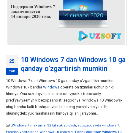
10 Windows 7 dan Windows 10 ga
25
qanday o’zgartirish mumkin
Yan
10 Windows 7 dan Windows 10 ga qanday o'zgartirish mumkin
Windows 10 - barcha
Windows
operatsion tizimlari uchun bir xil
himoya. Ona razrabyvalas s uchetom vysokix trebovaniy,
pred'yavlyaemyh k bezopasnosti segodnya. Windows 10 Windows-
ning barcha kalit boshqaruvlari bilan eng yaxshi versiyasidir,
shuningdek: yuk mashinasini himoya qilish, jarayonni...
,Windows 7 maksimal 32 bit yuklab olish
,
autozapusk-da windows 7
,
Eshitish vositalarida Windows 10 shovqini
,
Fleshli disk bilan Windows 10