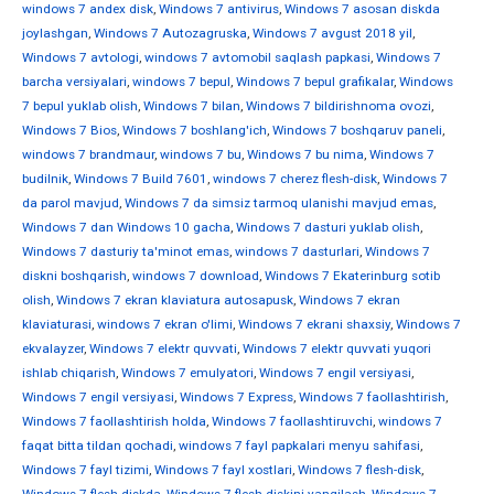
windows 7 andex disk
,
Windows 7 antivirus
,
Windows 7 asosan diskda
joylashgan
,
Windows 7 Autozagruska
,
Windows 7 avgust 2018 yil
,
Windows 7 avtologi
,
windows 7 avtomobil saqlash papkasi
,
Windows 7
barcha versiyalari
,
windows 7 bepul
,
Windows 7 bepul grafikalar
,
Windows
7 bepul yuklab olish
,
Windows 7 bilan
,
Windows 7 bildirishnoma ovozi
,
Windows 7 Bios
,
Windows 7 boshlang'ich
,
Windows 7 boshqaruv paneli
,
windows 7 brandmaur
,
windows 7 bu
,
Windows 7 bu nima
,
Windows 7
budilnik
,
Windows 7 Build 7601
,
windows 7 cherez flesh-disk
,
Windows 7
da parol mavjud
,
Windows 7 da simsiz tarmoq ulanishi mavjud emas
,
Windows 7 dan Windows 10 gacha
,
Windows 7 dasturi yuklab olish
,
Windows 7 dasturiy ta'minot emas
,
windows 7 dasturlari
,
Windows 7
diskni boshqarish
,
windows 7 download
,
Windows 7 Ekaterinburg sotib
olish
,
Windows 7 ekran klaviatura autosapusk
,
Windows 7 ekran
klaviaturasi
,
windows 7 ekran o'limi
,
Windows 7 ekrani shaxsiy
,
Windows 7
ekvalayzer
,
Windows 7 elektr quvvati
,
Windows 7 elektr quvvati yuqori
ishlab chiqarish
,
Windows 7 emulyatori
,
Windows 7 engil versiyasi
,
Windows 7 engil versiyasi
,
Windows 7 Express
,
Windows 7 faollashtirish
,
Windows 7 faollashtirish holda
,
Windows 7 faollashtiruvchi
,
windows 7
faqat bitta tildan qochadi
,
windows 7 fayl papkalari menyu sahifasi
,
Windows 7 fayl tizimi
,
Windows 7 fayl xostlari
,
Windows 7 flesh-disk
,