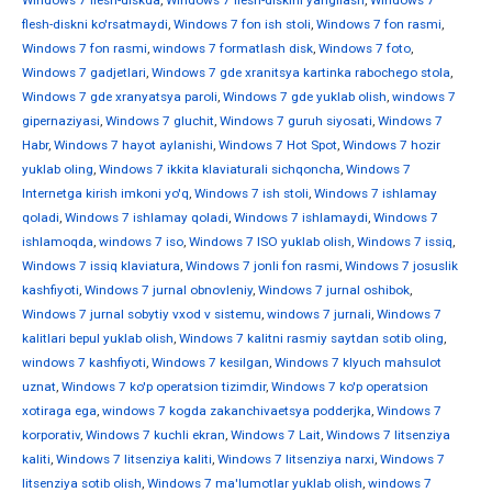
Windows 7 flesh-diskda
,
Windows 7 flesh-diskini yangilash
,
Windows 7
flesh-diskni ko'rsatmaydi
,
Windows 7 fon ish stoli
,
Windows 7 fon rasmi
,
Windows 7 fon rasmi
,
windows 7 formatlash disk
,
Windows 7 foto
,
Windows 7 gadjetlari
,
Windows 7 gde xranitsya kartinka rabochego stola
,
Windows 7 gde xranyatsya paroli
,
Windows 7 gde yuklab olish
,
windows 7
gipernaziyasi
,
Windows 7 gluchit
,
Windows 7 guruh siyosati
,
Windows 7
Habr
,
Windows 7 hayot aylanishi
,
Windows 7 Hot Spot
,
Windows 7 hozir
yuklab oling
,
Windows 7 ikkita klaviaturali sichqoncha
,
Windows 7
Internetga kirish imkoni yo'q
,
Windows 7 ish stoli
,
Windows 7 ishlamay
qoladi
,
Windows 7 ishlamay qoladi
,
Windows 7 ishlamaydi
,
Windows 7
ishlamoqda
,
windows 7 iso
,
Windows 7 ISO yuklab olish
,
Windows 7 issiq
,
Windows 7 issiq klaviatura
,
Windows 7 jonli fon rasmi
,
Windows 7 josuslik
kashfiyoti
,
Windows 7 jurnal obnovleniy
,
Windows 7 jurnal oshibok
,
Windows 7 jurnal sobytiy vxod v sistemu
,
windows 7 jurnali
,
Windows 7
kalitlari bepul yuklab olish
,
Windows 7 kalitni rasmiy saytdan sotib oling
,
windows 7 kashfiyoti
,
Windows 7 kesilgan
,
Windows 7 klyuch mahsulot
uznat
,
Windows 7 ko'p operatsion tizimdir
,
Windows 7 ko'p operatsion
xotiraga ega
,
windows 7 kogda zakanchivaetsya podderjka
,
Windows 7
korporativ
,
Windows 7 kuchli ekran
,
Windows 7 Lait
,
Windows 7 litsenziya
kaliti
,
Windows 7 litsenziya kaliti
,
Windows 7 litsenziya narxi
,
Windows 7
litsenziya sotib olish
,
Windows 7 ma'lumotlar yuklab olish
,
windows 7