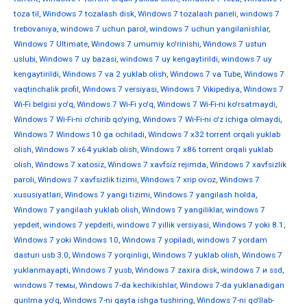
toza til
,
Windows 7 tozalash disk
,
Windows 7 tozalash paneli
,
windows 7
trebovaniya
,
windows 7 uchun parol
,
windows 7 uchun yangilanishlar
,
Windows 7 Ultimate
,
Windows 7 umumiy ko'rinishi
,
Windows 7 ustun
uslubi
,
Windows 7 uy bazasi
,
windows 7 uy kengaytirildi
,
windows 7 uy
kengaytirildi
,
Windows 7 va 2 yuklab olish
,
Windows 7 va Tube
,
Windows 7
vaqtinchalik profil
,
Windows 7 versiyasi
,
Windows 7 Vikipediya
,
Windows 7
Wi-Fi belgisi yo'q
,
Windows 7 Wi-Fi yo'q
,
Windows 7 Wi-Fi-ni ko'rsatmaydi
,
Windows 7 Wi-Fi-ni o'chirib qo'ying
,
Windows 7 Wi-Fi-ni o'z ichiga olmaydi
,
Windows 7 Windows 10 ga ochiladi
,
Windows 7 x32 torrent orqali yuklab
olish
,
Windows 7 x64 yuklab olish
,
Windows 7 x86 torrent orqali yuklab
olish
,
Windows 7 xatosiz
,
Windows 7 xavfsiz rejimda
,
Windows 7 xavfsizlik
paroli
,
Windows 7 xavfsizlik tizimi
,
Windows 7 xrip ovoz
,
Windows 7
xususiyatlari
,
Windows 7 yangi tizimi
,
Windows 7 yangilash holda
,
Windows 7 yangilash yuklab olish
,
Windows 7 yangiliklar
,
windows 7
yepdeit
,
windows 7 yepdeiti
,
windows 7 yillik versiyasi
,
Windows 7 yoki 8.1
,
Windows 7 yoki Windows 10
,
Windows 7 yopiladi
,
windows 7 yordam
dasturi usb 3.0
,
Windows 7 yorqinligi
,
Windows 7 yuklab olish
,
Windows 7
yuklanmayapti
,
Windows 7 yusb
,
Windows 7 zaxira disk
,
windows 7 и ssd
,
windows 7 темы
,
Windows 7-da kechikishlar
,
Windows 7-da yuklanadigan
qurilma yo'q
,
Windows 7-ni qayta ishga tushiring
,
Windows 7-ni qo'llab-