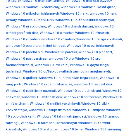
10 ltsc
,
Windows 10 mahalliy tarmoq
,
Windows 10 markazi otzyvov
,
windows 10 markazi uvedomleniy
,
windows 10 markazini kashf qilish
,
Windows 10 mikrofon ishlamaydi
,
Windows 10 narxi
,
windows 10 narxi
almaty
,
Windows 10 narxi DNS
,
Windows 10 ni faollashtirib bo'lmaydi
,
Windows 10 ni sotib oling
,
Windows 10 o'chirish dasturi
,
Windows 10
o'rnatilgan flesh-disk
,
Windows 10 o'rnatish
,
Windows 10 o'rnatish
,
Windows 10 o'rnatish
,
windows 10 o'rnatish
,
Windows 10 ofisga o'xshaydi
,
windows 10 operatsion tizimi ishlaydi
,
Windows 10 ovozi ishlamaydi
,
Windows 10 parolni oldi
,
Windows 10 parolsiz
,
windows 10 planshet
,
Windows 10 post versiyasi
,
windows 10 pro
,
Windows 10 pro
faollashtiruvchisi
,
Windows 10 Pro kaliti
,
Windows 10 qayta ishga
tushiriladi
,
Windows 10 qo'llab-quvvatlash tarmog'ini aniqlamaydi
,
Windows 10 qulflari
,
Windows 10 qurilma bilan birga keladi
,
Windows 10
rang profili
,
Windows 10 raqamli litsenziya
,
windows 10 razdelit disk
,
Windows 10 roditelskiy nazorati
,
Windows 10 saqlash ekrani
,
Windows 10
shaxmat
,
Windows 10 shifrlash disk
,
windows 10 shifrovanie
,
Windows 10
shrift o'lchami
,
Windows 10 shriftni yaxshilaydi
,
Windows 10 siklik
konvertatsiya
,
windows 10 skript tizimlari
,
Windows 10 skriptlar
,
Windows
10 sotib olish kaliti
,
Windows 10 tahririyati jamoasi
,
Windows 10 tarmoq
tarmog'i
,
Windows 10 tarmoqni ko'rsatmaydi
,
windows 10 tasvirni
ko'rsatish
,
Windows 10 telefon
,
windows 10 telnet
,
Windows 10 tizimining