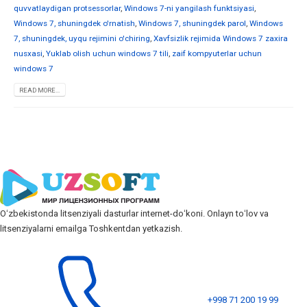
quvvatlaydigan protsessorlar
,
Windows 7-ni yangilash funktsiyasi
,
Windows 7, shuningdek o'rnatish
,
Windows 7, shuningdek parol
,
Windows
7, shuningdek, uyqu rejimini o'chiring
,
Xavfsizlik rejimida Windows 7 zaxira
nusxasi
,
Yuklab olish uchun windows 7 tili
,
zaif kompyuterlar uchun
windows 7
READ MORE...
Oʻzbekistonda litsenziyali dasturlar internet-doʻkoni. Onlayn toʻlov va
litsenziyalarni emailga Toshkentdan yetkazish.
+998 71 200 19 99