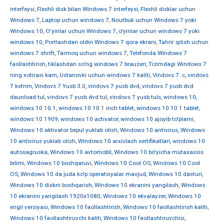
interfeysi
,
Fleshli disk bilan Windows 7 interfeysi
,
Fleshli disklar uchun
Windows 7
,
Laptop uchun windows 7
,
Noutbuk uchun Windows 7 yoki
Windows 10
,
O'yinlar uchun Windows 7
,
o'yinlar uchun windows 7 yoki
windows 10
,
Portlashdan oldin Windows 7 qora ekrani
,
Tahrir qilish uchun
windows 7 shrift
,
Tarmoq uchun windows 7
,
Telefonda Windows 7
faollashtirish
,
tiklashdan so'ng windows 7 brauzeri
,
Tizimdagi Windows 7
ning xotirasi kam
,
Ustanovki uchun windows 7 kaliti
,
Vindovs 7 .c
,
vindovs
7 kstrim
,
Vindovs 7 Yusb 3.0
,
vindovs 7 yusb dvd
,
vindovs 7 yusb dvd
daunload tul
,
vindovs 7 yusb dvd tul
,
vindovs 7 yusb tuls
,
windows 10
,
windows 10 10.1
,
windows 10 10.1 inch tablet
,
windows 10 10.1 tablet
,
windows 10 1909
,
windows 10 activator
,
windows 10 ajoyib to'plami
,
Windows 10 aktivator bepul yuklab olish
,
Windows 10 antivirus
,
Windows
10 antivirus yuklab olish
,
Windows 10 arxivlash sertifikatlari
,
windows 10
autosagruska
,
Windows 10 avtomobil
,
Windows 10 bo'yicha mutaxassis
bilimi
,
Windows 10 boshqaruvi
,
Windows 10 Cool OS
,
Windows 10 Cool
OS
,
Windows 10 da juda ko'p operatsiyalar mavjud
,
Windows 10 dasturi
,
Windows 10 diskni boshqarish
,
Windows 10 ekranini yangilash
,
Windows
10 ekranini yangilash 1920x1080
,
Windows 10 ekvalayzer
,
Windows 10
engil versiyasi
,
Windows 10 faollashtirish
,
Windows 10 faollashtirish kaliti
,
Windows 10 faollashtiruvchi kaliti
,
Windows 10 faollashtiruvchisi
,