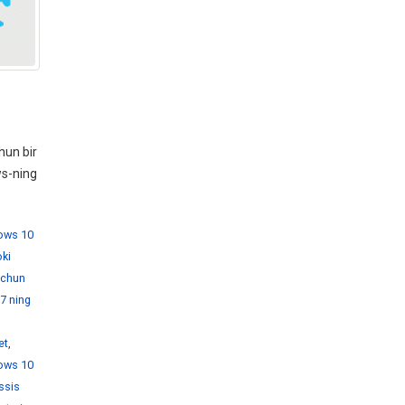
hun bir
ws-ning
dows 10
ki
 uchun
7 ning
et
,
ows 10
ssis