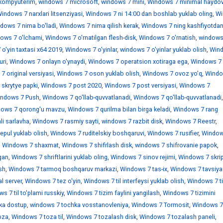
kompyuterim
,
windows 7 microsoft
,
windows 7 mini
,
Windows 7 minimal haydov
indows 7 narxlari litsenziyasi
,
Windows 7 ni 14:00 dan boshlab yuklab oling
,
Wi
dows 7 nima bo'ladi
,
Windows 7 nima qilish kerak
,
Windows 7 ning kashfiyotdan
ows 7 o'lchami
,
Windows 7 o'rnatilgan flesh-disk
,
Windows 7 o'rnatish
,
windows
o'yin taxtasi x64 2019
,
Windows 7 o'yinlar
,
windows 7 o'yinlar yuklab olish
,
Win
uri
,
Windows 7 onlayn o'ynaydi
,
Windows 7 operatsion xotiraga ega
,
Windows 7
 original versiyasi
,
Windows 7 oson yuklab olish
,
Windows 7 ovoz yo'q
,
Windo
skrytye papki
,
Windows 7 post 2020
,
Windows 7 post versiyasi
,
Windows 7
ndows 7 Push
,
Windows 7 qo'llab-quvvatlanadi
,
Windows 7 qo'llab-quvvatlanadi
,
ows 7 qorong'u mavzu
,
Windows 7 qurilma bilan birga keladi
,
Windows 7 rang
i sarlavha
,
Windows 7 rasmiy sayti
,
windows 7 razbit disk
,
Windows 7 Reestr
,
epul yuklab olish
,
Windows 7 ruditelskiy boshqaruvi
,
Windows 7 rusifier
,
Window
,
Windows 7 shaxmat
,
Windows 7 shifrlash disk
,
windows 7 shifrovanie papok
,
gan
,
Windows 7 shriftlarini yuklab oling
,
Windows 7 sinov rejimi
,
Windows 7 skrip
sh
,
Windows 7 tarmoq boshqaruv markazi
,
Windows 7 tas-ix
,
Windows 7 tavsiya
l server
,
Windows 7 tez o'yin
,
Windows 7 til interfeysi yuklab olish
,
Windows 7 ti
s 7 til to'plami russkiy
,
Windows 7 tizim faylini yangilash
,
Windows 7 tizimini
ka dostup
,
windows 7 tochka vosstanovleniya
,
Windows 7 Tormosit
,
Windows 7
oza
,
Windows 7 toza til
,
Windows 7 tozalash disk
,
Windows 7 tozalash paneli
,