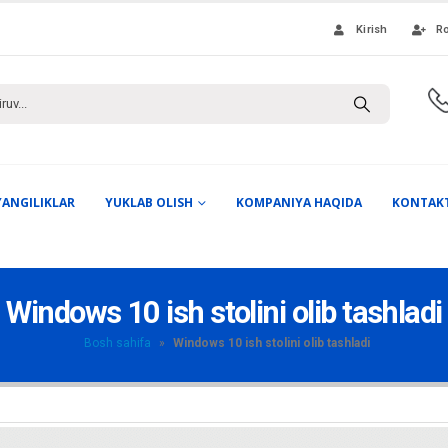
Kirish
Ro
YANGILIKLAR
YUKLAB OLISH
KOMPANIYA HAQIDA
KONTAK
Windows 10 ish stolini olib tashladi
Bosh sahifa
»
Windows 10 ish stolini olib tashladi