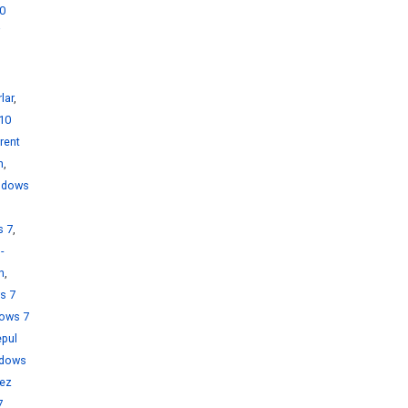
0
i
lar
,
10
rent
h
,
ndows
s 7
,
-
h
,
s 7
ows 7
pul
dows
rez
7