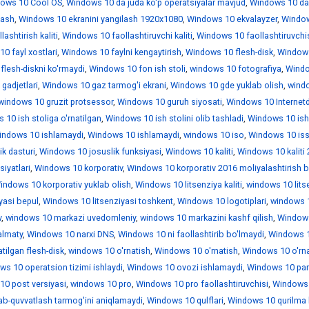
ows 10 Cool OS
,
Windows 10 da juda ko'p operatsiyalar mavjud
,
Windows 10 da
lash
,
Windows 10 ekranini yangilash 1920x1080
,
Windows 10 ekvalayzer
,
Windo
ashtirish kaliti
,
Windows 10 faollashtiruvchi kaliti
,
Windows 10 faollashtiruvchi
0 fayl xostlari
,
Windows 10 faylni kengaytirish
,
Windows 10 flesh-disk
,
Window
lesh-diskni ko'rmaydi
,
Windows 10 fon ish stoli
,
windows 10 fotografiya
,
Wind
gadjetlari
,
Windows 10 gaz tarmog'i ekrani
,
Windows 10 gde yuklab olish
,
wind
windows 10 gruzit protsessor
,
Windows 10 guruh siyosati
,
Windows 10 Internet
10 ish stoliga o'rnatilgan
,
Windows 10 ish stolini olib tashladi
,
Windows 10 is
indows 10 ishlamaydi
,
Windows 10 ishlamaydi
,
windows 10 iso
,
Windows 10 iss
k dasturi
,
Windows 10 josuslik funksiyasi
,
Windows 10 kaliti
,
Windows 10 kaliti
iyatlari
,
Windows 10 korporativ
,
Windows 10 korporativ 2016 moliyalashtirish b
indows 10 korporativ yuklab olish
,
Windows 10 litsenziya kaliti
,
windows 10 lits
yasi bepul
,
Windows 10 litsenziyasi toshkent
,
Windows 10 logotiplari
,
windows 1
v
,
windows 10 markazi uvedomleniy
,
windows 10 markazini kashf qilish
,
Window
almaty
,
Windows 10 narxi DNS
,
Windows 10 ni faollashtirib bo'lmaydi
,
Windows 1
tilgan flesh-disk
,
windows 10 o'rnatish
,
Windows 10 o'rnatish
,
Windows 10 o'rna
ws 10 operatsion tizimi ishlaydi
,
Windows 10 ovozi ishlamaydi
,
Windows 10 par
0 post versiyasi
,
windows 10 pro
,
Windows 10 pro faollashtiruvchisi
,
Windows 
ab-quvvatlash tarmog'ini aniqlamaydi
,
Windows 10 qulflari
,
Windows 10 qurilma 