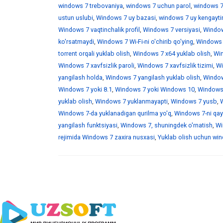
windows 7 trebovaniya
,
windows 7 uchun parol
,
windows 7
ustun uslubi
,
Windows 7 uy bazasi
,
windows 7 uy kengaytir
Windows 7 vaqtinchalik profil
,
Windows 7 versiyasi
,
Window
ko'rsatmaydi
,
Windows 7 Wi-Fi-ni o'chirib qo'ying
,
Windows 7
torrent orqali yuklab olish
,
Windows 7 x64 yuklab olish
,
Win
Windows 7 xavfsizlik paroli
,
Windows 7 xavfsizlik tizimi
,
Wi
yangilash holda
,
Windows 7 yangilash yuklab olish
,
Windows
Windows 7 yoki 8.1
,
Windows 7 yoki Windows 10
,
Windows 
yuklab olish
,
Windows 7 yuklanmayapti
,
Windows 7 yusb
,
W
Windows 7-da yuklanadigan qurilma yo'q
,
Windows 7-ni qayt
yangilash funktsiyasi
,
Windows 7, shuningdek o'rnatish
,
Wi
rejimida Windows 7 zaxira nusxasi
,
Yuklab olish uchun wind