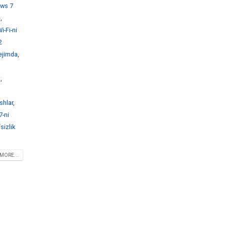
ws 7
e
,
-Fi-ni
2
ejimda
,
i
,
shlar
,
-ni
sizlik
MORE...