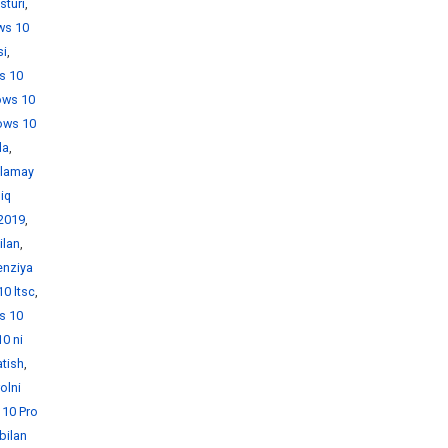
sturi
,
ws 10
si
,
s 10
ows 10
ows 10
da
,
hlamay
iq
 2019
,
ilan
,
enziya
0 ltsc
,
s 10
0 ni
tish
,
olni
10 Pro
bilan