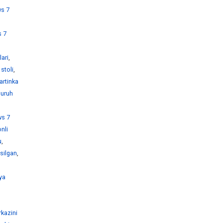
s 7
 7
ari
,
stoli
,
artinka
guruh
s 7
nli
u
,
silgan
,
ya
kazini