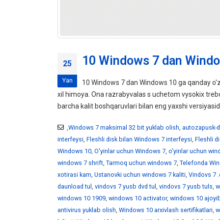
10 Windows 7 dan Windo
25
Yan
10 Windows 7 dan Windows 10 ga qanday o'z
xil himoya. Ona razrabyvalas s uchetom vysokix tr
barcha kalit boshqaruvlari bilan eng yaxshi versiyasid
,Windows 7 maksimal 32 bit yuklab olish
,
autozapusk-d
interfeysi
,
Fleshli disk bilan Windows 7 interfeysi
,
Fleshli 
Windows 10
,
O'yinlar uchun Windows 7
,
o'yinlar uchun wi
windows 7 shrift
,
Tarmoq uchun windows 7
,
Telefonda Win
xotirasi kam
,
Ustanovki uchun windows 7 kaliti
,
Vindovs 7 .
daunload tul
,
vindovs 7 yusb dvd tul
,
vindovs 7 yusb tuls
,
w
windows 10 1909
,
windows 10 activator
,
windows 10 ajoyib
antivirus yuklab olish
,
Windows 10 arxivlash sertifikatlari
,
w