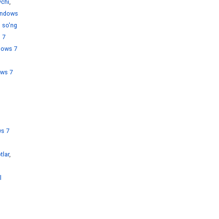
chi
,
ndows
 so'ng
 7
dows 7
ws 7
s 7
tlar
,
l