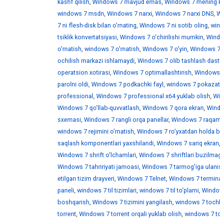
kashf qilish
,
Windows 7 mavjud emas
,
Windows 7 mening 
windows 7 msdn
,
Windows 7 narxi
,
Windows 7 narxi DNS
,
W
7 ni flesh-disk bilan o'rnating
,
Windows 7 ni sotib oling
,
win
tsiklik konvertatsiyasi
,
Windows 7 o'chirilishi mumkin
,
Wind
o'rnatish
,
windows 7 o'rnatish
,
Windows 7 o'yin
,
Windows 7 
ochilish markazi ishlamaydi
,
Windows 7 olib tashlash dast
operatsion xotirasi
,
Windows 7 optimallashtirish
,
Windows 7
parolni oldi
,
Windows 7 podkachki fayl
,
windows 7 pokazat 
professional
,
Windows 7 professional x64 yuklab olish
,
Wi
Windows 7 qo'llab-quvvatlash
,
Windows 7 qora ekran
,
Wind
sxemasi
,
Windows 7 rangli orqa panellar
,
Windows 7 raqaml
windows 7 rejimini o'rnatish
,
Windows 7 ro'yxatdan holda b
saqlash komponentlari yaxshilandi
,
Windows 7 sariq ekran
Windows 7 shrift o'lchamlari
,
Windows 7 shriftlari buzilma
Windows 7 tahririyati jamoasi
,
Windows 7 tarmog'iga ulani
etilgan tizim drayveri
,
Windows 7 Telnet
,
Windows 7 termina
paneli
,
windows 7 til tizimlari
,
windows 7 til to'plami
,
Window
boshqarish
,
Windows 7 tizimini yangilash
,
windows 7 toch
torrent
,
Windows 7 torrent orqali yuklab olish
,
windows 7 t