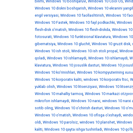
bilimi
,
Windows 10 boshqaruvi
,
Windows 10 Cool OS
,
Wind
Windows 10 diskni boshqarish
,
Windows 10 ekranini yangi
engil versiyasi
,
Windows 10 faollashtirish
,
Windows 10 faoll
Windows 10 Fastek
,
Windows 10 fayl podkachki
,
Windows 1
flesh-disk o'rnatish
,
Windows 10 flesh-diskda
,
Windows 10 f
fotosurati
,
Windows 10 funktsional klaviatura
,
Windows 10 
gibernatsiya
,
Windows 10 gluchit
,
Windows 10 gruzit disk
,
Windows 10 ish stoli
,
Windows 10 ish stoli propal
,
Windows 
qoladi
,
Windows 10 ishlamaydi
,
Windows 10 ishlamaydi
,
W
klaviatura
,
Windows 10 josuslik dasturi
,
Windows 10 josusli
Windows 10 ko'rinishlari
,
Windows 10 kompyuterining xusus
Windows 10 korporativ kaliti
,
windows 10 korporativ ltsc
,
W
yuklab olish
,
Windows 10 litsenziyasi
,
Windows 10 litsenzi
Windows 10 mahalliy tarmoq
,
Windows 10 markazi otzyvo
mikrofon ishlamaydi
,
Windows 10 narxi
,
windows 10 narxi 
sotib oling
,
Windows 10 o'chirish dasturi
,
Windows 10 o'rna
Windows 10 o'rnatish
,
Windows 10 ofisga o'xshaydi
,
windo
oldi
,
Windows 10 parolsiz
,
windows 10 planshet
,
Windows 1
kaliti
,
Windows 10 qayta ishga tushiriladi
,
Windows 10 qo'll