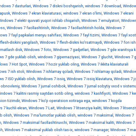
ndows 7 dasturlari
,
Windows 7 diskni boshqarish
,
windows 7 download
,
Window
sapusk
,
Windows 7 ekran klaviaturasi
,
windows 7 ekran o'limi
,
Windows 7 ekrani
indows 7 elektr quvvati yuqori ishlab chiqarish
,
Windows 7 emulyatori
,
Windows
ess
,
Windows 7 faollashtirish
,
Windows 7 faollashtirish holda
,
Windows 7
ows 7 fayl papkalari menyu sahifasi
,
Windows 7 fayl tizimi
,
Windows 7 fayl xostl
lesh-diskini yangilash
,
Windows 7 flesh-diskni ko'rsatmaydi
,
Windows 7 fon ish 
rmatlash disk
,
Windows 7 foto
,
Windows 7 gadjetlari
,
Windows 7 gde xranitsya k
s 7 gde yuklab olish
,
windows 7 gipernaziyasi
,
Windows 7 gluchit
,
Windows 7 
ows 7 Hot Spot
,
Windows 7 hozir yuklab oling
,
Windows 7 ikkita klaviaturali
ws 7 ish stoli
,
Windows 7 ishlamay qoladi
,
Windows 7 ishlamay qoladi
,
Window
s 7 ISO yuklab olish
,
Windows 7 issiq
,
Windows 7 issiq klaviatura
,
Windows 7 jo
 obnovleniy
,
Windows 7 jurnal oshibok
,
Windows 7 jurnal sobytiy vxod v sistem
indows 7 kalitni rasmiy saytdan sotib oling
,
windows 7 kashfiyoti
,
Windows 7 ke
ion tizimdir
,
Windows 7 ko'p operatsion xotiraga ega
,
windows 7 kogda
 7 kuchli ekran
,
Windows 7 Lait
,
Windows 7 litsenziya kaliti
,
Windows 7 litsenzi
b olish
,
Windows 7 ma'lumotlar yuklab olish
,
windows 7 maksimal
,
Windows 7
h
,
Windows 7 maksimal faollashtiruvchi
,
Windows 7 maksimal kaliti
,
Windows 7
sh
,
Windows 7 maksimal yuklab olish tas-ix
,
windows 7 manager
,
Windows 7 mar