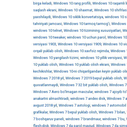
birga keladi
,
Windows 10 rang profili
,
Windows 10 raqamli l
saqlash ekrani
,
Windows 10 shaxmat
,
Windows 10 shifrlas
yaxshilaydi
,
Windows 10 siklik konvertatsiya
,
windows 10 skr
tahririyati jamoasi
,
Windows 10 tarmoq tarmog'i
,
Windows 
windows 10 telnet
,
Windows 10 tizimining xususiyatlari
,
Win
windows 10 tweaker
,
windows 10 uchun parol
,
Windows 10
versiyasi 1903
,
Windows 10 versiyasi 1909
,
Windows 10 vid
orqali yuklab olish
,
Windows 10 xavfsiz rejimda
,
Windows 1
Windows 10 yangilash tizimi
,
windows 10 yillik versiyasi
,
Wi
10 yuklab olish
,
Windows 10 yuklab olish ekrani
,
Windows 1
kechikishlar
,
Windows 10-ni chiqarilgandan keyin yuklab ol
Windows 7 2018 yil
,
Windows 7 2019 bepul yuklab olish
,
W
quvvatlanmaydi
,
Windows 7 32 bit yuklab olish
,
Windows 7 
Windows 7 Aero bo'lmagan mavzular
,
windows 7 ajoyib to
anakartni almashtiradi
,
windows 7 andex disk
,
Windows 7 a
avgust 2018 yil
,
Windows 7 avtologi
,
windows 7 avtomobil 
grafikalar
,
Windows 7 bepul yuklab olish
,
Windows 7 bilan
,
7 boshqaruv paneli
,
windows 7 brandmaur
,
windows 7 bu
,
flesh-disk
,
Windows 7 da parol mavjud
,
Windows 7 da sims