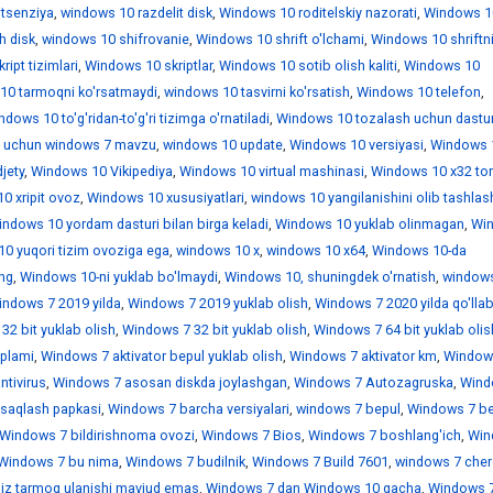
itsenziya
,
windows 10 razdelit disk
,
Windows 10 roditelskiy nazorati
,
Windows 1
h disk
,
windows 10 shifrovanie
,
Windows 10 shrift o'lchami
,
Windows 10 shriftn
ipt tizimlari
,
Windows 10 skriptlar
,
Windows 10 sotib olish kaliti
,
Windows 10
10 tarmoqni ko'rsatmaydi
,
windows 10 tasvirni ko'rsatish
,
Windows 10 telefon
,
dows 10 to'g'ridan-to'g'ri tizimga o'rnatiladi
,
Windows 10 tozalash uchun dastur
 uchun windows 7 mavzu
,
windows 10 update
,
Windows 10 versiyasi
,
Windows 
jety
,
Windows 10 Vikipediya
,
Windows 10 virtual mashinasi
,
Windows 10 x32 tor
0 xripit ovoz
,
Windows 10 xususiyatlari
,
windows 10 yangilanishini olib tashlas
ndows 10 yordam dasturi bilan birga keladi
,
Windows 10 yuklab olinmagan
,
Wi
0 yuqori tizim ovoziga ega
,
windows 10 х
,
windows 10 х64
,
Windows 10-da
ing
,
Windows 10-ni yuklab bo'lmaydi
,
Windows 10, shuningdek o'rnatish
,
window
indows 7 2019 yilda
,
Windows 7 2019 yuklab olish
,
Windows 7 2020 yilda qo'llab
32 bit yuklab olish
,
Windows 7 32 bit yuklab olish
,
Windows 7 64 bit yuklab olis
'plami
,
Windows 7 aktivator bepul yuklab olish
,
Windows 7 aktivator km
,
Window
ntivirus
,
Windows 7 asosan diskda joylashgan
,
Windows 7 Autozagruska
,
Wind
saqlash papkasi
,
Windows 7 barcha versiyalari
,
windows 7 bepul
,
Windows 7 be
Windows 7 bildirishnoma ovozi
,
Windows 7 Bios
,
Windows 7 boshlang'ich
,
Win
Windows 7 bu nima
,
Windows 7 budilnik
,
Windows 7 Build 7601
,
windows 7 che
iz tarmoq ulanishi mavjud emas
,
Windows 7 dan Windows 10 gacha
,
Windows 