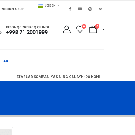
UZBEK
'yxatdan O'tish
0
0
BIZGA QO'NG'IROQ QILING!
+998 71 2001999
TLAR
STARLAB KOMPANIYASINING ONLAYN-DO'KONI