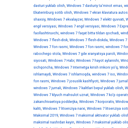
dasturi yuklab olish
,
Windows 7 dasturiy ta'minot emas
,
wi
Ekaterinburg sotib olish
,
Windows 7 ekran klaviatura auto
shaxsiy
,
Windows 7 ekvalayzer
,
Windows 7 elektr quvvati
,
W
engil versiyasi
,
Windows 7 engil versiyasi
,
Windows 7 Expr
faollashtiruvchi
,
windows 7 faqat bitta tildan qochadi
,
wind
Windows 7 flesh-disk
,
Windows 7 flesh-diskda
,
Windows 7 f
Windows 7 fon rasmi
,
Windows 7 fon rasmi
,
windows 7 fo
rabochego stola
,
Windows 7 gde xranyatsya paroli
,
Window
siyosati
,
Windows 7 Habr
,
Windows 7 hayot aylanishi
,
Wind
sichqoncha
,
Windows 7 Internetga kirish imkoni yo'q
,
Windo
ishlamaydi
,
Windows 7 ishlamoqda
,
windows 7 iso
,
Window
fon rasmi
,
Windows 7 josuslik kashfiyoti
,
Windows 7 jurnal
windows 7 jurnali
,
Windows 7 kalitlari bepul yuklab olish
,
W
Windows 7 klyuch mahsulot uznat
,
Windows 7 ko'p operats
zakanchivaetsya podderjka
,
Windows 7 korporativ
,
Windows
kaliti
,
Windows 7 litsenziya narxi
,
Windows 7 litsenziya soti
Maksimal 2019
,
Windows 7 maksimal aktivator yuklab olis
maksimal nashrdan keyin
,
Windows 7 maksimal yuklab oli