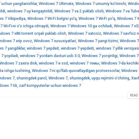
 uchun yangilanishlar
,
Windows 7 Ultimate
,
Windows 7 umumiy ko'rinishi
,
Windo
ildi
,
windows 7 uy kengaytirildi
,
Windows 7 va 2 yuklab olish
,
Windows 7 va Tub
s 7 Vikipediya
,
Windows 7 Wi-Fi belgisi yo'q
,
Windows 7 Wi-Fi yo'q
,
Windows 7 Wi
 Wi-Fi-ni o'z ichiga olmaydi
,
Windows 7 Windows 10 ga ochiladi
,
Windows 7 x3
dows 7 x86 torrent orqali yuklab olish
,
Windows 7 xatosiz
,
Windows 7 xavfsiz r
ndows 7 xrip ovoz
,
Windows 7 xususiyatlari
,
Windows 7 yangi tizimi
,
Windows 7
 7 yangiliklar
,
windows 7 yepdeit
,
windows 7 yepdeiti
,
windows 7 yillik versiyas
7 yopiladi
,
windows 7 yordam dasturi usb 3.0
,
Windows 7 yorqinligi
,
Windows 7
indows 7 zaxira disk
,
windows 7 и ssd
,
windows 7 темы
,
Windows 7-da kechiki
a ishga tushiring
,
Windows 7-ni qo'llab-quvvatlaydigan protsessorlar
,
Windows 7
ndows 7, shuningdek parol
,
Windows 7, shuningdek, uyqu rejimini o'chiring
,
Xavf
ows 7 tili
,
zaif kompyuterlar uchun windows 7
READ 