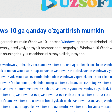
ws 10 ga qanday o’zgartirish mumkin
gartirish mumkin Windows 10 - barcha
Windows
operatsion tizimlari uc
ebovaniy, pred'yavlyaemyh k bezopasnosti segodnya. Windows 10 Windo
ir, shuningdek: yuk mashinasini himoya qilish, jarayonni...
a windows 7
,
Eshitish vositalarida Windows 10 shovqini
,
Fleshli disk bilan Win
disklar uchun Windows 7
,
Laptop uchun windows 7
,
Noutbuk uchun Windows 7 yo
ndows 7 yoki windows 10
,
Portlashdan oldin Windows 7 qora ekrani
,
Tahrir qilish
dows 7 faollashtirish
,
tiklashdan so'ng windows 7 brauzeri
,
Tizimdagi Windows 
c
,
vindovs 7 kstrim
,
Vindovs 7 Yusb 3.0
,
vindovs 7 yusb dvd
,
vindovs 7 yusb dvd
indows 10
,
windows 10 10.1
,
windows 10 10.1 inch tablet
,
windows 10 10.1 tabl
 to'plami
,
Windows 10 aktivator bepul yuklab olish
,
Windows 10 antivirus
,
Wind
indows 10 autosagruska
,
Windows 10 avtomobil
,
Windows 10 bo'yicha mutaxa