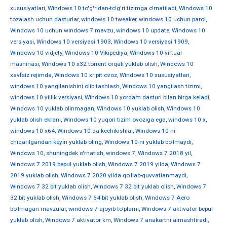
xususiyatlari
,
Windows 10 to'g'ridan-to'g'ri tizimga o'rnatiladi
,
Windows 10
tozalash uchun dasturlar
,
windows 10 tweaker
,
windows 10 uchun parol
,
Windows 10 uchun windows 7 mavzu
,
windows 10 update
,
Windows 10
versiyasi
,
Windows 10 versiyasi 1903
,
Windows 10 versiyasi 1909
,
Windows 10 vidjety
,
Windows 10 Vikipediya
,
Windows 10 virtual
mashinasi
,
Windows 10 x32 torrent orqali yuklab olish
,
Windows 10
xavfsiz rejimda
,
Windows 10 xripit ovoz
,
Windows 10 xususiyatlari
,
windows 10 yangilanishini olib tashlash
,
Windows 10 yangilash tizimi
,
windows 10 yillik versiyasi
,
Windows 10 yordam dasturi bilan birga keladi
,
Windows 10 yuklab olinmagan
,
Windows 10 yuklab olish
,
Windows 10
yuklab olish ekrani
,
Windows 10 yuqori tizim ovoziga ega
,
windows 10 х
,
windows 10 х64
,
Windows 10-da kechikishlar
,
Windows 10-ni
chiqarilgandan keyin yuklab oling
,
Windows 10-ni yuklab bo'lmaydi
,
Windows 10, shuningdek o'rnatish
,
windows 7
,
Windows 7 2018 yil
,
Windows 7 2019 bepul yuklab olish
,
Windows 7 2019 yilda
,
Windows 7
2019 yuklab olish
,
Windows 7 2020 yilda qo'llab-quvvatlanmaydi
,
Windows 7 32 bit yuklab olish
,
Windows 7 32 bit yuklab olish
,
Windows 7
32 bit yuklab olish
,
Windows 7 64 bit yuklab olish
,
Windows 7 Aero
bo'lmagan mavzular
,
windows 7 ajoyib to'plami
,
Windows 7 aktivator bepul
yuklab olish
,
Windows 7 aktivator km
,
Windows 7 anakartni almashtiradi
,