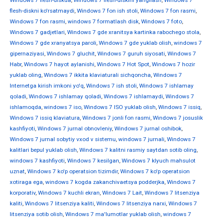
Windows 7 flesh-diskda
,
Windows 7 flesh-diskini yangilash
,
Windows 7
flesh-diskni ko'rsatmaydi
,
Windows 7 fon ish stoli
,
Windows 7 fon rasmi
,
Windows 7 fon rasmi
,
windows 7 formatlash disk
,
Windows 7 foto
,
Windows 7 gadjetlari
,
Windows 7 gde xranitsya kartinka rabochego stola
,
Windows 7 gde xranyatsya paroli
,
Windows 7 gde yuklab olish
,
windows 7
gipernaziyasi
,
Windows 7 gluchit
,
Windows 7 guruh siyosati
,
Windows 7
Habr
,
Windows 7 hayot aylanishi
,
Windows 7 Hot Spot
,
Windows 7 hozir
yuklab oling
,
Windows 7 ikkita klaviaturali sichqoncha
,
Windows 7
Internetga kirish imkoni yo'q
,
Windows 7 ish stoli
,
Windows 7 ishlamay
qoladi
,
Windows 7 ishlamay qoladi
,
Windows 7 ishlamaydi
,
Windows 7
ishlamoqda
,
windows 7 iso
,
Windows 7 ISO yuklab olish
,
Windows 7 issiq
,
Windows 7 issiq klaviatura
,
Windows 7 jonli fon rasmi
,
Windows 7 josuslik
kashfiyoti
,
Windows 7 jurnal obnovleniy
,
Windows 7 jurnal oshibok
,
Windows 7 jurnal sobytiy vxod v sistemu
,
windows 7 jurnali
,
Windows 7
kalitlari bepul yuklab olish
,
Windows 7 kalitni rasmiy saytdan sotib oling
,
windows 7 kashfiyoti
,
Windows 7 kesilgan
,
Windows 7 klyuch mahsulot
uznat
,
Windows 7 ko'p operatsion tizimdir
,
Windows 7 ko'p operatsion
xotiraga ega
,
windows 7 kogda zakanchivaetsya podderjka
,
Windows 7
korporativ
,
Windows 7 kuchli ekran
,
Windows 7 Lait
,
Windows 7 litsenziya
kaliti
,
Windows 7 litsenziya kaliti
,
Windows 7 litsenziya narxi
,
Windows 7
litsenziya sotib olish
,
Windows 7 ma'lumotlar yuklab olish
,
windows 7