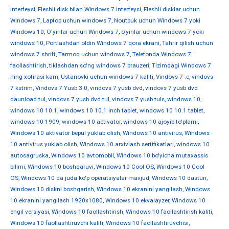
interfeysi
,
Fleshli disk bilan Windows 7 interfeysi
,
Fleshli disklar uchun
Windows 7
,
Laptop uchun windows 7
,
Noutbuk uchun Windows 7 yoki
Windows 10
,
O'yinlar uchun Windows 7
,
o'yinlar uchun windows 7 yoki
windows 10
,
Portlashdan oldin Windows 7 qora ekrani
,
Tahrir qilish uchun
windows 7 shrift
,
Tarmoq uchun windows 7
,
Telefonda Windows 7
faollashtirish
,
tiklashdan so'ng windows 7 brauzeri
,
Tizimdagi Windows 7
ning xotirasi kam
,
Ustanovki uchun windows 7 kaliti
,
Vindovs 7 .c
,
vindovs
7 kstrim
,
Vindovs 7 Yusb 3.0
,
vindovs 7 yusb dvd
,
vindovs 7 yusb dvd
daunload tul
,
vindovs 7 yusb dvd tul
,
vindovs 7 yusb tuls
,
windows 10
,
windows 10 10.1
,
windows 10 10.1 inch tablet
,
windows 10 10.1 tablet
,
windows 10 1909
,
windows 10 activator
,
windows 10 ajoyib to'plami
,
Windows 10 aktivator bepul yuklab olish
,
Windows 10 antivirus
,
Windows
10 antivirus yuklab olish
,
Windows 10 arxivlash sertifikatlari
,
windows 10
autosagruska
,
Windows 10 avtomobil
,
Windows 10 bo'yicha mutaxassis
bilimi
,
Windows 10 boshqaruvi
,
Windows 10 Cool OS
,
Windows 10 Cool
OS
,
Windows 10 da juda ko'p operatsiyalar mavjud
,
Windows 10 dasturi
,
Windows 10 diskni boshqarish
,
Windows 10 ekranini yangilash
,
Windows
10 ekranini yangilash 1920x1080
,
Windows 10 ekvalayzer
,
Windows 10
engil versiyasi
,
Windows 10 faollashtirish
,
Windows 10 faollashtirish kaliti
,
Windows 10 faollashtiruvchi kaliti
,
Windows 10 faollashtiruvchisi
,