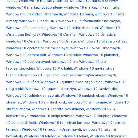
10 ltsc
,
Windows 10 mahalliy tarmoq
,
Windows 10 markazi otzyvov
,
windows 10 markazi uvedomleniy
,
windows 10 markazini kashf qilish
,
Windows 10 mikrofon ishlamaydi
,
Windows 10 narxi
,
windows 10 narxi
almaty
,
Windows 10 narxi DNS
,
Windows 10 ni faollashtirib bo'lmaydi
,
Windows 10 ni sotib oling
,
Windows 10 o'chirish dasturi
,
Windows 10
o'rnatilgan flesh-disk
,
Windows 10 o'rnatish
,
Windows 10 o'rnatish
,
windows 10 o'rnatish
,
Windows 10 o'rnatish
,
Windows 10 ofisga o'xshaydi
,
windows 10 operatsion tizimi ishlaydi
,
Windows 10 ovozi ishlamaydi
,
Windows 10 parolni oldi
,
Windows 10 parolsiz
,
windows 10 planshet
,
Windows 10 post versiyasi
,
windows 10 pro
,
Windows 10 pro
faollashtiruvchisi
,
Windows 10 Pro kaliti
,
Windows 10 qayta ishga
tushiriladi
,
Windows 10 qo'llab-quvvatlash tarmog'ini aniqlamaydi
,
Windows 10 qulflari
,
Windows 10 qurilma bilan birga keladi
,
Windows 10
rang profili
,
Windows 10 raqamli litsenziya
,
windows 10 razdelit disk
,
Windows 10 roditelskiy nazorati
,
Windows 10 saqlash ekrani
,
Windows 10
shaxmat
,
Windows 10 shifrlash disk
,
windows 10 shifrovanie
,
Windows 10
shrift o'lchami
,
Windows 10 shriftni yaxshilaydi
,
Windows 10 siklik
konvertatsiya
,
windows 10 skript tizimlari
,
Windows 10 skriptlar
,
Windows
10 sotib olish kaliti
,
Windows 10 tahririyati jamoasi
,
Windows 10 tarmoq
tarmog'i
,
Windows 10 tarmoqni ko'rsatmaydi
,
windows 10 tasvirni
ko'rsatish
,
Windows 10 telefon
,
windows 10 telnet
,
Windows 10 tizimining