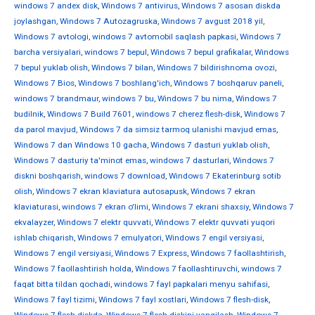
windows 7 andex disk
,
Windows 7 antivirus
,
Windows 7 asosan diskda
joylashgan
,
Windows 7 Autozagruska
,
Windows 7 avgust 2018 yil
,
Windows 7 avtologi
,
windows 7 avtomobil saqlash papkasi
,
Windows 7
barcha versiyalari
,
windows 7 bepul
,
Windows 7 bepul grafikalar
,
Windows
7 bepul yuklab olish
,
Windows 7 bilan
,
Windows 7 bildirishnoma ovozi
,
Windows 7 Bios
,
Windows 7 boshlang'ich
,
Windows 7 boshqaruv paneli
,
windows 7 brandmaur
,
windows 7 bu
,
Windows 7 bu nima
,
Windows 7
budilnik
,
Windows 7 Build 7601
,
windows 7 cherez flesh-disk
,
Windows 7
da parol mavjud
,
Windows 7 da simsiz tarmoq ulanishi mavjud emas
,
Windows 7 dan Windows 10 gacha
,
Windows 7 dasturi yuklab olish
,
Windows 7 dasturiy ta'minot emas
,
windows 7 dasturlari
,
Windows 7
diskni boshqarish
,
windows 7 download
,
Windows 7 Ekaterinburg sotib
olish
,
Windows 7 ekran klaviatura autosapusk
,
Windows 7 ekran
klaviaturasi
,
windows 7 ekran o'limi
,
Windows 7 ekrani shaxsiy
,
Windows 7
ekvalayzer
,
Windows 7 elektr quvvati
,
Windows 7 elektr quvvati yuqori
ishlab chiqarish
,
Windows 7 emulyatori
,
Windows 7 engil versiyasi
,
Windows 7 engil versiyasi
,
Windows 7 Express
,
Windows 7 faollashtirish
,
Windows 7 faollashtirish holda
,
Windows 7 faollashtiruvchi
,
windows 7
faqat bitta tildan qochadi
,
windows 7 fayl papkalari menyu sahifasi
,
Windows 7 fayl tizimi
,
Windows 7 fayl xostlari
,
Windows 7 flesh-disk
,