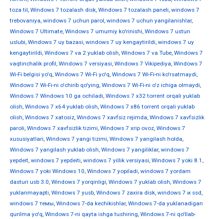
toza til
,
Windows 7 tozalash disk
,
Windows 7 tozalash paneli
,
windows 7
trebovaniya
,
windows 7 uchun parol
,
windows 7 uchun yangilanishlar
,
Windows 7 Ultimate
,
Windows 7 umumiy ko'rinishi
,
Windows 7 ustun
uslubi
,
Windows 7 uy bazasi
,
windows 7 uy kengaytirildi
,
windows 7 uy
kengaytirildi
,
Windows 7 va 2 yuklab olish
,
Windows 7 va Tube
,
Windows 7
vaqtinchalik profil
,
Windows 7 versiyasi
,
Windows 7 Vikipediya
,
Windows 7
Wi-Fi belgisi yo'q
,
Windows 7 Wi-Fi yo'q
,
Windows 7 Wi-Fi-ni ko'rsatmaydi
,
Windows 7 Wi-Fi-ni o'chirib qo'ying
,
Windows 7 Wi-Fi-ni o'z ichiga olmaydi
,
Windows 7 Windows 10 ga ochiladi
,
Windows 7 x32 torrent orqali yuklab
olish
,
Windows 7 x64 yuklab olish
,
Windows 7 x86 torrent orqali yuklab
olish
,
Windows 7 xatosiz
,
Windows 7 xavfsiz rejimda
,
Windows 7 xavfsizlik
paroli
,
Windows 7 xavfsizlik tizimi
,
Windows 7 xrip ovoz
,
Windows 7
xususiyatlari
,
Windows 7 yangi tizimi
,
Windows 7 yangilash holda
,
Windows 7 yangilash yuklab olish
,
Windows 7 yangiliklar
,
windows 7
yepdeit
,
windows 7 yepdeiti
,
windows 7 yillik versiyasi
,
Windows 7 yoki 8.1
,
Windows 7 yoki Windows 10
,
Windows 7 yopiladi
,
windows 7 yordam
dasturi usb 3.0
,
Windows 7 yorqinligi
,
Windows 7 yuklab olish
,
Windows 7
yuklanmayapti
,
Windows 7 yusb
,
Windows 7 zaxira disk
,
windows 7 и ssd
,
windows 7 темы
,
Windows 7-da kechikishlar
,
Windows 7-da yuklanadigan
qurilma yo'q
,
Windows 7-ni qayta ishga tushiring
,
Windows 7-ni qo'llab-