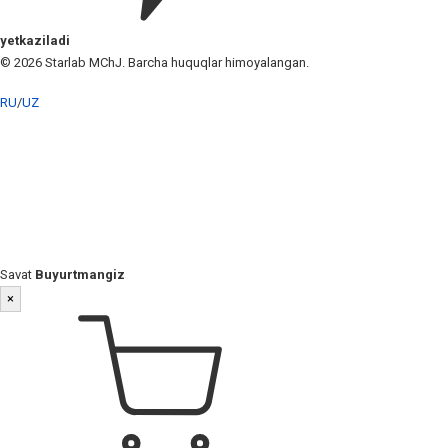
yetkaziladi
© 2026 Starlab MChJ. Barcha huquqlar himoyalangan.
RU
/
UZ
Savat
Buyurtmangiz
×