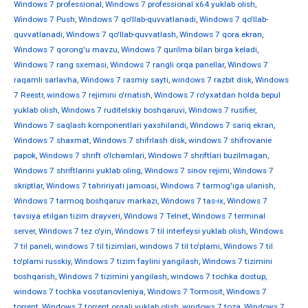
Windows 7 professional
,
Windows 7 professional x64 yuklab olish
,
Windows 7 Push
,
Windows 7 qo'llab-quvvatlanadi
,
Windows 7 qo'llab-
quvvatlanadi
,
Windows 7 qo'llab-quvvatlash
,
Windows 7 qora ekran
,
Windows 7 qorong'u mavzu
,
Windows 7 qurilma bilan birga keladi
,
Windows 7 rang sxemasi
,
Windows 7 rangli orqa panellar
,
Windows 7
raqamli sarlavha
,
Windows 7 rasmiy sayti
,
windows 7 razbit disk
,
Windows
7 Reestr
,
windows 7 rejimini o'rnatish
,
Windows 7 ro'yxatdan holda bepul
yuklab olish
,
Windows 7 ruditelskiy boshqaruvi
,
Windows 7 rusifier
,
Windows 7 saqlash komponentlari yaxshilandi
,
Windows 7 sariq ekran
,
Windows 7 shaxmat
,
Windows 7 shifrlash disk
,
windows 7 shifrovanie
papok
,
Windows 7 shrift o'lchamlari
,
Windows 7 shriftlari buzilmagan
,
Windows 7 shriftlarini yuklab oling
,
Windows 7 sinov rejimi
,
Windows 7
skriptlar
,
Windows 7 tahririyati jamoasi
,
Windows 7 tarmog'iga ulanish
,
Windows 7 tarmoq boshqaruv markazi
,
Windows 7 tas-ix
,
Windows 7
tavsiya etilgan tizim drayveri
,
Windows 7 Telnet
,
Windows 7 terminal
server
,
Windows 7 tez o'yin
,
Windows 7 til interfeysi yuklab olish
,
Windows
7 til paneli
,
windows 7 til tizimlari
,
windows 7 til to'plami
,
Windows 7 til
to'plami russkiy
,
Windows 7 tizim faylini yangilash
,
Windows 7 tizimini
boshqarish
,
Windows 7 tizimini yangilash
,
windows 7 tochka dostup
,
windows 7 tochka vosstanovleniya
,
Windows 7 Tormosit
,
Windows 7
torrent
,
Windows 7 torrent orqali yuklab olish
,
windows 7 toza
,
Windows 7