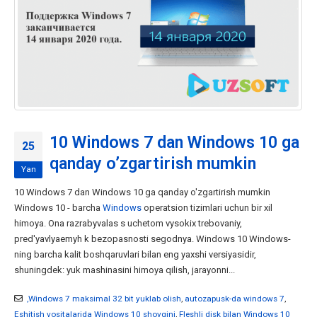
10 Windows 7 dan Windows 10 ga
25
qanday o’zgartirish mumkin
Yan
10 Windows 7 dan Windows 10 ga qanday o'zgartirish mumkin
Windows 10 - barcha
Windows
operatsion tizimlari uchun bir xil
himoya. Ona razrabyvalas s uchetom vysokix trebovaniy,
pred'yavlyaemyh k bezopasnosti segodnya. Windows 10 Windows-
ning barcha kalit boshqaruvlari bilan eng yaxshi versiyasidir,
shuningdek: yuk mashinasini himoya qilish, jarayonni...
,Windows 7 maksimal 32 bit yuklab olish
,
autozapusk-da windows 7
,
Eshitish vositalarida Windows 10 shovqini
,
Fleshli disk bilan Windows 10