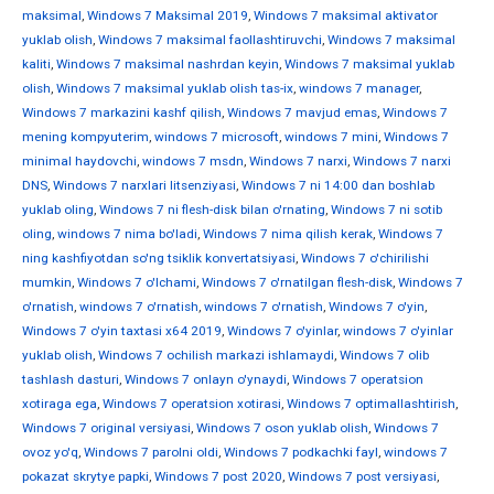
maksimal
,
Windows 7 Maksimal 2019
,
Windows 7 maksimal aktivator
yuklab olish
,
Windows 7 maksimal faollashtiruvchi
,
Windows 7 maksimal
kaliti
,
Windows 7 maksimal nashrdan keyin
,
Windows 7 maksimal yuklab
olish
,
Windows 7 maksimal yuklab olish tas-ix
,
windows 7 manager
,
Windows 7 markazini kashf qilish
,
Windows 7 mavjud emas
,
Windows 7
mening kompyuterim
,
windows 7 microsoft
,
windows 7 mini
,
Windows 7
minimal haydovchi
,
windows 7 msdn
,
Windows 7 narxi
,
Windows 7 narxi
DNS
,
Windows 7 narxlari litsenziyasi
,
Windows 7 ni 14:00 dan boshlab
yuklab oling
,
Windows 7 ni flesh-disk bilan o'rnating
,
Windows 7 ni sotib
oling
,
windows 7 nima bo'ladi
,
Windows 7 nima qilish kerak
,
Windows 7
ning kashfiyotdan so'ng tsiklik konvertatsiyasi
,
Windows 7 o'chirilishi
mumkin
,
Windows 7 o'lchami
,
Windows 7 o'rnatilgan flesh-disk
,
Windows 7
o'rnatish
,
windows 7 o'rnatish
,
windows 7 o'rnatish
,
Windows 7 o'yin
,
Windows 7 o'yin taxtasi x64 2019
,
Windows 7 o'yinlar
,
windows 7 o'yinlar
yuklab olish
,
Windows 7 ochilish markazi ishlamaydi
,
Windows 7 olib
tashlash dasturi
,
Windows 7 onlayn o'ynaydi
,
Windows 7 operatsion
xotiraga ega
,
Windows 7 operatsion xotirasi
,
Windows 7 optimallashtirish
,
Windows 7 original versiyasi
,
Windows 7 oson yuklab olish
,
Windows 7
ovoz yo'q
,
Windows 7 parolni oldi
,
Windows 7 podkachki fayl
,
windows 7
pokazat skrytye papki
,
Windows 7 post 2020
,
Windows 7 post versiyasi
,