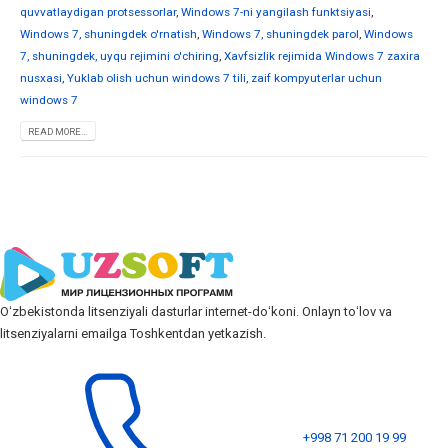
quvvatlaydigan protsessorlar
,
Windows 7-ni yangilash funktsiyasi
,
Windows 7, shuningdek o'rnatish
,
Windows 7, shuningdek parol
,
Windows
7, shuningdek, uyqu rejimini o'chiring
,
Xavfsizlik rejimida Windows 7 zaxira
nusxasi
,
Yuklab olish uchun windows 7 tili
,
zaif kompyuterlar uchun
windows 7
READ MORE...
Oʻzbekistonda litsenziyali dasturlar internet-doʻkoni. Onlayn toʻlov va
litsenziyalarni emailga Toshkentdan yetkazish.
+998 71 200 19 99