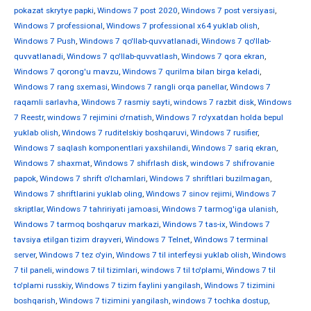
pokazat skrytye papki
,
Windows 7 post 2020
,
Windows 7 post versiyasi
,
Windows 7 professional
,
Windows 7 professional x64 yuklab olish
,
Windows 7 Push
,
Windows 7 qo'llab-quvvatlanadi
,
Windows 7 qo'llab-
quvvatlanadi
,
Windows 7 qo'llab-quvvatlash
,
Windows 7 qora ekran
,
Windows 7 qorong'u mavzu
,
Windows 7 qurilma bilan birga keladi
,
Windows 7 rang sxemasi
,
Windows 7 rangli orqa panellar
,
Windows 7
raqamli sarlavha
,
Windows 7 rasmiy sayti
,
windows 7 razbit disk
,
Windows
7 Reestr
,
windows 7 rejimini o'rnatish
,
Windows 7 ro'yxatdan holda bepul
yuklab olish
,
Windows 7 ruditelskiy boshqaruvi
,
Windows 7 rusifier
,
Windows 7 saqlash komponentlari yaxshilandi
,
Windows 7 sariq ekran
,
Windows 7 shaxmat
,
Windows 7 shifrlash disk
,
windows 7 shifrovanie
papok
,
Windows 7 shrift o'lchamlari
,
Windows 7 shriftlari buzilmagan
,
Windows 7 shriftlarini yuklab oling
,
Windows 7 sinov rejimi
,
Windows 7
skriptlar
,
Windows 7 tahririyati jamoasi
,
Windows 7 tarmog'iga ulanish
,
Windows 7 tarmoq boshqaruv markazi
,
Windows 7 tas-ix
,
Windows 7
tavsiya etilgan tizim drayveri
,
Windows 7 Telnet
,
Windows 7 terminal
server
,
Windows 7 tez o'yin
,
Windows 7 til interfeysi yuklab olish
,
Windows
7 til paneli
,
windows 7 til tizimlari
,
windows 7 til to'plami
,
Windows 7 til
to'plami russkiy
,
Windows 7 tizim faylini yangilash
,
Windows 7 tizimini
boshqarish
,
Windows 7 tizimini yangilash
,
windows 7 tochka dostup
,