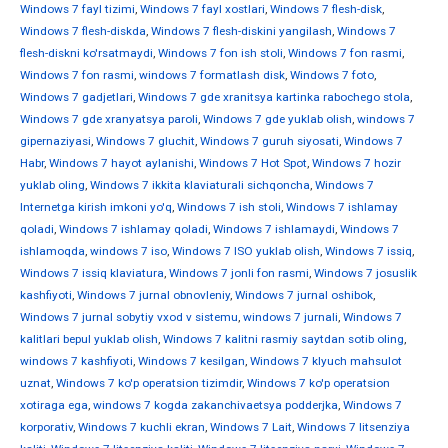
Windows 7 fayl tizimi
,
Windows 7 fayl xostlari
,
Windows 7 flesh-disk
,
Windows 7 flesh-diskda
,
Windows 7 flesh-diskini yangilash
,
Windows 7
flesh-diskni ko'rsatmaydi
,
Windows 7 fon ish stoli
,
Windows 7 fon rasmi
,
Windows 7 fon rasmi
,
windows 7 formatlash disk
,
Windows 7 foto
,
Windows 7 gadjetlari
,
Windows 7 gde xranitsya kartinka rabochego stola
,
Windows 7 gde xranyatsya paroli
,
Windows 7 gde yuklab olish
,
windows 7
gipernaziyasi
,
Windows 7 gluchit
,
Windows 7 guruh siyosati
,
Windows 7
Habr
,
Windows 7 hayot aylanishi
,
Windows 7 Hot Spot
,
Windows 7 hozir
yuklab oling
,
Windows 7 ikkita klaviaturali sichqoncha
,
Windows 7
Internetga kirish imkoni yo'q
,
Windows 7 ish stoli
,
Windows 7 ishlamay
qoladi
,
Windows 7 ishlamay qoladi
,
Windows 7 ishlamaydi
,
Windows 7
ishlamoqda
,
windows 7 iso
,
Windows 7 ISO yuklab olish
,
Windows 7 issiq
,
Windows 7 issiq klaviatura
,
Windows 7 jonli fon rasmi
,
Windows 7 josuslik
kashfiyoti
,
Windows 7 jurnal obnovleniy
,
Windows 7 jurnal oshibok
,
Windows 7 jurnal sobytiy vxod v sistemu
,
windows 7 jurnali
,
Windows 7
kalitlari bepul yuklab olish
,
Windows 7 kalitni rasmiy saytdan sotib oling
,
windows 7 kashfiyoti
,
Windows 7 kesilgan
,
Windows 7 klyuch mahsulot
uznat
,
Windows 7 ko'p operatsion tizimdir
,
Windows 7 ko'p operatsion
xotiraga ega
,
windows 7 kogda zakanchivaetsya podderjka
,
Windows 7
korporativ
,
Windows 7 kuchli ekran
,
Windows 7 Lait
,
Windows 7 litsenziya