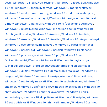
bepul
,
Windows 10 litsenziyasi toshkent
,
Windows 10 logotiplari
,
windows
10 ltsc
,
Windows 10 mahalliy tarmoq
,
Windows 10 markazi otzyvov
,
windows 10 markazi uvedomleniy
,
windows 10 markazini kashf qilish
,
Windows 10 mikrofon ishlamaydi
,
Windows 10 narxi
,
windows 10 narxi
almaty
,
Windows 10 narxi DNS
,
Windows 10 ni faollashtirib bo'lmaydi
,
Windows 10 ni sotib oling
,
Windows 10 o'chirish dasturi
,
Windows 10
o'rnatilgan flesh-disk
,
Windows 10 o'rnatish
,
Windows 10 o'rnatish
,
windows 10 o'rnatish
,
Windows 10 o'rnatish
,
Windows 10 ofisga o'xshaydi
,
windows 10 operatsion tizimi ishlaydi
,
Windows 10 ovozi ishlamaydi
,
Windows 10 parolni oldi
,
Windows 10 parolsiz
,
windows 10 planshet
,
Windows 10 post versiyasi
,
windows 10 pro
,
Windows 10 pro
faollashtiruvchisi
,
Windows 10 Pro kaliti
,
Windows 10 qayta ishga
tushiriladi
,
Windows 10 qo'llab-quvvatlash tarmog'ini aniqlamaydi
,
Windows 10 qulflari
,
Windows 10 qurilma bilan birga keladi
,
Windows 10
rang profili
,
Windows 10 raqamli litsenziya
,
windows 10 razdelit disk
,
Windows 10 roditelskiy nazorati
,
Windows 10 saqlash ekrani
,
Windows 10
shaxmat
,
Windows 10 shifrlash disk
,
windows 10 shifrovanie
,
Windows 10
shrift o'lchami
,
Windows 10 shriftni yaxshilaydi
,
Windows 10 siklik
konvertatsiya
,
windows 10 skript tizimlari
,
Windows 10 skriptlar
,
Windows
10 sotib olish kaliti
,
Windows 10 tahririyati jamoasi
,
Windows 10 tarmoq