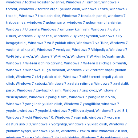
windows 7 tochka vosstanovleniya
,
Windows 7 Tormosit
,
Windows 7
torrent
,
Windows 7 torrent orqali yuklab olish
,
windows 7 toza
,
Windows 7
toza til
,
Windows 7 tozalash disk
,
Windows 7 tozalash paneli
,
windows 7
trebovaniya
,
windows 7 uchun parol
,
windows 7 uchun yangilanishlar
,
Windows 7 Ultimate
,
Windows 7 umumiy ko'rinishi
,
Windows 7 ustun
uslubi
,
Windows 7 uy bazasi
,
windows 7 uy kengaytirildi
,
windows 7 uy
kengaytirildi
,
Windows 7 va 2 yuklab olish
,
Windows 7 va Tube
,
Windows 7
vaqtinchalik profil
,
Windows 7 versiyasi
,
Windows 7 Vikipediya
,
Windows 7
Wi-Fi belgisi yo'q
,
Windows 7 Wi-Fi yo'q
,
Windows 7 Wi-Fi-ni ko'rsatmaydi
,
Windows 7 Wi-Fi-ni o'chirib qo'ying
,
Windows 7 Wi-Fi-ni o'z ichiga olmaydi
,
Windows 7 Windows 10 ga ochiladi
,
Windows 7 x32 torrent orqali yuklab
olish
,
Windows 7 x64 yuklab olish
,
Windows 7 x86 torrent orqali yuklab
olish
,
Windows 7 xatosiz
,
Windows 7 xavfsiz rejimda
,
Windows 7 xavfsizlik
paroli
,
Windows 7 xavfsizlik tizimi
,
Windows 7 xrip ovoz
,
Windows 7
xususiyatlari
,
Windows 7 yangi tizimi
,
Windows 7 yangilash holda
,
Windows 7 yangilash yuklab olish
,
Windows 7 yangiliklar
,
windows 7
yepdeit
,
windows 7 yepdeiti
,
windows 7 yillik versiyasi
,
Windows 7 yoki 8.1
,
Windows 7 yoki Windows 10
,
Windows 7 yopiladi
,
windows 7 yordam
dasturi usb 3.0
,
Windows 7 yorqinligi
,
Windows 7 yuklab olish
,
Windows 7
yuklanmayapti
,
Windows 7 yusb
,
Windows 7 zaxira disk
,
windows 7 и ssd
,
windows 7 темы
,
Windows 7-da kechikishlar
,
Windows 7-da yuklanadigan