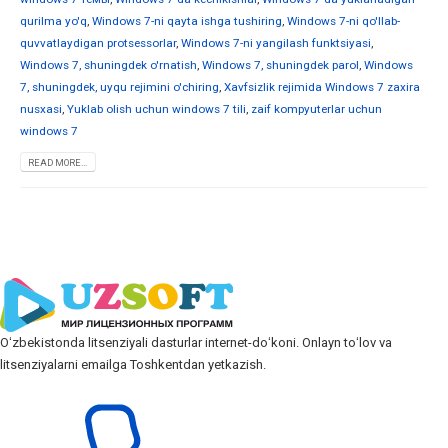
qurilma yo'q
,
Windows 7-ni qayta ishga tushiring
,
Windows 7-ni qo'llab-
quvvatlaydigan protsessorlar
,
Windows 7-ni yangilash funktsiyasi
,
Windows 7, shuningdek o'rnatish
,
Windows 7, shuningdek parol
,
Windows
7, shuningdek, uyqu rejimini o'chiring
,
Xavfsizlik rejimida Windows 7 zaxira
nusxasi
,
Yuklab olish uchun windows 7 tili
,
zaif kompyuterlar uchun
windows 7
READ MORE...
Oʻzbekistonda litsenziyali dasturlar internet-doʻkoni. Onlayn toʻlov va
litsenziyalarni emailga Toshkentdan yetkazish.