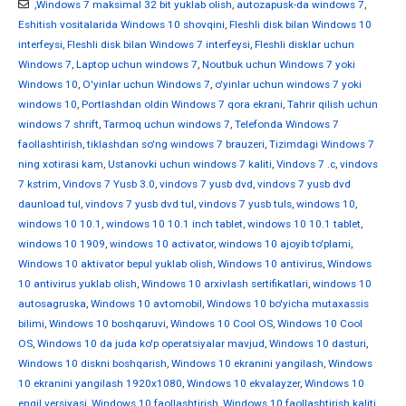
,Windows 7 maksimal 32 bit yuklab olish
,
autozapusk-da windows 7
,
Eshitish vositalarida Windows 10 shovqini
,
Fleshli disk bilan Windows 10
interfeysi
,
Fleshli disk bilan Windows 7 interfeysi
,
Fleshli disklar uchun
Windows 7
,
Laptop uchun windows 7
,
Noutbuk uchun Windows 7 yoki
Windows 10
,
O'yinlar uchun Windows 7
,
o'yinlar uchun windows 7 yoki
windows 10
,
Portlashdan oldin Windows 7 qora ekrani
,
Tahrir qilish uchun
windows 7 shrift
,
Tarmoq uchun windows 7
,
Telefonda Windows 7
faollashtirish
,
tiklashdan so'ng windows 7 brauzeri
,
Tizimdagi Windows 7
ning xotirasi kam
,
Ustanovki uchun windows 7 kaliti
,
Vindovs 7 .c
,
vindovs
7 kstrim
,
Vindovs 7 Yusb 3.0
,
vindovs 7 yusb dvd
,
vindovs 7 yusb dvd
daunload tul
,
vindovs 7 yusb dvd tul
,
vindovs 7 yusb tuls
,
windows 10
,
windows 10 10.1
,
windows 10 10.1 inch tablet
,
windows 10 10.1 tablet
,
windows 10 1909
,
windows 10 activator
,
windows 10 ajoyib to'plami
,
Windows 10 aktivator bepul yuklab olish
,
Windows 10 antivirus
,
Windows
10 antivirus yuklab olish
,
Windows 10 arxivlash sertifikatlari
,
windows 10
autosagruska
,
Windows 10 avtomobil
,
Windows 10 bo'yicha mutaxassis
bilimi
,
Windows 10 boshqaruvi
,
Windows 10 Cool OS
,
Windows 10 Cool
OS
,
Windows 10 da juda ko'p operatsiyalar mavjud
,
Windows 10 dasturi
,
Windows 10 diskni boshqarish
,
Windows 10 ekranini yangilash
,
Windows
10 ekranini yangilash 1920x1080
,
Windows 10 ekvalayzer
,
Windows 10
engil versiyasi
,
Windows 10 faollashtirish
,
Windows 10 faollashtirish kaliti
,