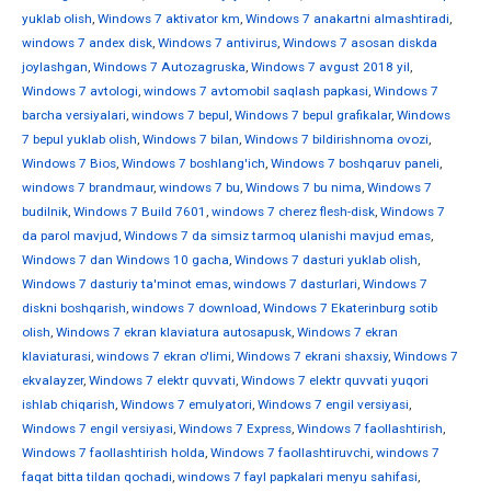
yuklab olish
,
Windows 7 aktivator km
,
Windows 7 anakartni almashtiradi
,
windows 7 andex disk
,
Windows 7 antivirus
,
Windows 7 asosan diskda
joylashgan
,
Windows 7 Autozagruska
,
Windows 7 avgust 2018 yil
,
Windows 7 avtologi
,
windows 7 avtomobil saqlash papkasi
,
Windows 7
barcha versiyalari
,
windows 7 bepul
,
Windows 7 bepul grafikalar
,
Windows
7 bepul yuklab olish
,
Windows 7 bilan
,
Windows 7 bildirishnoma ovozi
,
Windows 7 Bios
,
Windows 7 boshlang'ich
,
Windows 7 boshqaruv paneli
,
windows 7 brandmaur
,
windows 7 bu
,
Windows 7 bu nima
,
Windows 7
budilnik
,
Windows 7 Build 7601
,
windows 7 cherez flesh-disk
,
Windows 7
da parol mavjud
,
Windows 7 da simsiz tarmoq ulanishi mavjud emas
,
Windows 7 dan Windows 10 gacha
,
Windows 7 dasturi yuklab olish
,
Windows 7 dasturiy ta'minot emas
,
windows 7 dasturlari
,
Windows 7
diskni boshqarish
,
windows 7 download
,
Windows 7 Ekaterinburg sotib
olish
,
Windows 7 ekran klaviatura autosapusk
,
Windows 7 ekran
klaviaturasi
,
windows 7 ekran o'limi
,
Windows 7 ekrani shaxsiy
,
Windows 7
ekvalayzer
,
Windows 7 elektr quvvati
,
Windows 7 elektr quvvati yuqori
ishlab chiqarish
,
Windows 7 emulyatori
,
Windows 7 engil versiyasi
,
Windows 7 engil versiyasi
,
Windows 7 Express
,
Windows 7 faollashtirish
,
Windows 7 faollashtirish holda
,
Windows 7 faollashtiruvchi
,
windows 7
faqat bitta tildan qochadi
,
windows 7 fayl papkalari menyu sahifasi
,