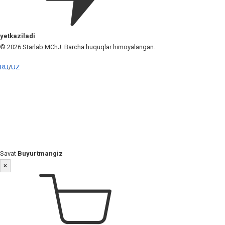
yetkaziladi
© 2026 Starlab MChJ. Barcha huquqlar himoyalangan.
RU
/
UZ
Savat
Buyurtmangiz
×