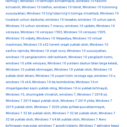
tarmog'i
,
Windows 10 tarmoqni ko'rsatmaydi
,
windows 10 tasvirni
ko'rsatish
,
Windows 10 telefon
,
windows 10 telnet
,
Windows 10 tizimining
xususiyatlari
,
Windows 10 to'g'ridan-to'g'ri tizimga o'rnatiladi
,
Windows 10
tozalash uchun dasturlar
,
windows 10 tweaker
,
windows 10 uchun parol
,
Windows 10 uchun windows 7 mavzu
,
windows 10 update
,
Windows 10
versiyasi
,
Windows 10 versiyasi 1903
,
Windows 10 versiyasi 1909
,
Windows 10 vidjety
,
Windows 10 Vikipediya
,
Windows 10 virtual
mashinasi
,
Windows 10 x32 torrent orqali yuklab olish
,
Windows 10
xavfsiz rejimda
,
Windows 10 xripit ovoz
,
Windows 10 xususiyatlari
,
windows 10 yangilanishini olib tashlash
,
Windows 10 yangilash tizimi
,
windows 10 yillik versiyasi
,
Windows 10 yordam dasturi bilan birga keladi
,
Windows 10 yuklab olinmagan
,
Windows 10 yuklab olish
,
Windows 10
yuklab olish ekrani
,
Windows 10 yuqori tizim ovoziga ega
,
windows 10 х
,
windows 10 х64
,
Windows 10-da kechikishlar
,
Windows 10-ni
chiqarilgandan keyin yuklab oling
,
Windows 10-ni yuklab bo'lmaydi
,
Windows 10, shuningdek o'rnatish
,
windows 7
,
Windows 7 2018 yil
,
Windows 7 2019 bepul yuklab olish
,
Windows 7 2019 yilda
,
Windows 7
2019 yuklab olish
,
Windows 7 2020 yilda qo'llab-quvvatlanmaydi
,
Windows 7 32 bit yuklab olish
,
Windows 7 32 bit yuklab olish
,
Windows 7
32 bit yuklab olish
,
Windows 7 64 bit yuklab olish
,
Windows 7 Aero
bo'lmagan mavzular
,
windows 7 ajoyib to'plami
,
Windows 7 aktivator bepul