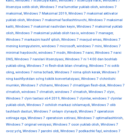
kaliti
,
Windows 7 litsenziya kaliti
,
Windows 7 litsenziya narxi
,
Windows 7
litsenziya sotib olish
,
Windows 7 ma'lumotlar yuklab olish
,
windows 7
maksimal
,
Windows 7 Maksimal 2019
,
Windows 7 maksimal aktivator
yuklab olish
,
Windows 7 maksimal faollashtiruvchi
,
Windows 7 maksimal
kaliti
,
Windows 7 maksimal nashrdan keyin
,
Windows 7 maksimal yuklab
olish
,
Windows 7 maksimal yuklab olish tas-ix
,
windows 7 manager
,
Windows 7 markazini kashf qilish
,
Windows 7 mavjud emas
,
Windows 7
mening kompyuterim
,
windows 7 microsoft
,
windows 7 mini
,
Windows 7
minimal haydovchi
,
windows 7 msdn
,
Windows 7 narxi
,
Windows 7 narxi
DNS
,
Windows 7 narxlari litsenziyasi
,
Windows 7 ni 14:00 dan boshlab
yuklab oling
,
Windows 7 ni flesh-disk bilan o'rnating
,
Windows 7 ni sotib
oling
,
windows 7 nima bo'ladi
,
Windows 7 nima qilish kerak
,
Windows 7
ning kashfiyotdan so'ng tsiklik konvertatsiyasi
,
Windows 7 o'chirilishi
mumkin
,
Windows 7 o'lchami
,
Windows 7 o'rnatilgan flesh-disk
,
Windows 7
o'rnatish
,
windows 7 o'rnatish
,
windows 7 o'rnatish
,
Windows 7 o'yin
,
Windows 7 o'yin taxtasi x64 2019
,
Windows 7 o'yinlar
,
windows 7 o'yinlar
yuklab olish
,
Windows 7 ochilish markazi ishlamaydi
,
Windows 7 olib
tashlash dasturi
,
Windows 7 onlayn o'ynaydi
,
Windows 7 operatsion
xotiraga ega
,
Windows 7 operatsion xotirasi
,
Windows 7 optimallashtirish
,
Windows 7 original versiyasi
,
Windows 7 oson yuklab olish
,
Windows 7
ovoz yo'q
,
Windows 7 parolni oldi
,
Windows 7 podkachki fayl
,
windows 7