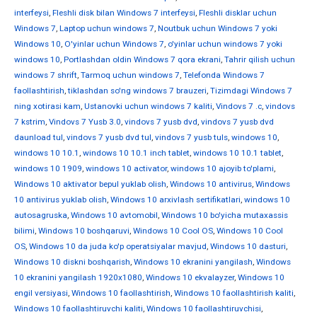
interfeysi
,
Fleshli disk bilan Windows 7 interfeysi
,
Fleshli disklar uchun
Windows 7
,
Laptop uchun windows 7
,
Noutbuk uchun Windows 7 yoki
Windows 10
,
O'yinlar uchun Windows 7
,
o'yinlar uchun windows 7 yoki
windows 10
,
Portlashdan oldin Windows 7 qora ekrani
,
Tahrir qilish uchun
windows 7 shrift
,
Tarmoq uchun windows 7
,
Telefonda Windows 7
faollashtirish
,
tiklashdan so'ng windows 7 brauzeri
,
Tizimdagi Windows 7
ning xotirasi kam
,
Ustanovki uchun windows 7 kaliti
,
Vindovs 7 .c
,
vindovs
7 kstrim
,
Vindovs 7 Yusb 3.0
,
vindovs 7 yusb dvd
,
vindovs 7 yusb dvd
daunload tul
,
vindovs 7 yusb dvd tul
,
vindovs 7 yusb tuls
,
windows 10
,
windows 10 10.1
,
windows 10 10.1 inch tablet
,
windows 10 10.1 tablet
,
windows 10 1909
,
windows 10 activator
,
windows 10 ajoyib to'plami
,
Windows 10 aktivator bepul yuklab olish
,
Windows 10 antivirus
,
Windows
10 antivirus yuklab olish
,
Windows 10 arxivlash sertifikatlari
,
windows 10
autosagruska
,
Windows 10 avtomobil
,
Windows 10 bo'yicha mutaxassis
bilimi
,
Windows 10 boshqaruvi
,
Windows 10 Cool OS
,
Windows 10 Cool
OS
,
Windows 10 da juda ko'p operatsiyalar mavjud
,
Windows 10 dasturi
,
Windows 10 diskni boshqarish
,
Windows 10 ekranini yangilash
,
Windows
10 ekranini yangilash 1920x1080
,
Windows 10 ekvalayzer
,
Windows 10
engil versiyasi
,
Windows 10 faollashtirish
,
Windows 10 faollashtirish kaliti
,
Windows 10 faollashtiruvchi kaliti
,
Windows 10 faollashtiruvchisi
,