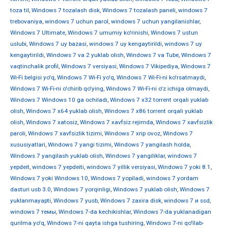
toza til
,
Windows 7 tozalash disk
,
Windows 7 tozalash paneli
,
windows 7
trebovaniya
,
windows 7 uchun parol
,
windows 7 uchun yangilanishlar
,
Windows 7 Ultimate
,
Windows 7 umumiy ko'rinishi
,
Windows 7 ustun
uslubi
,
Windows 7 uy bazasi
,
windows 7 uy kengaytirildi
,
windows 7 uy
kengaytirildi
,
Windows 7 va 2 yuklab olish
,
Windows 7 va Tube
,
Windows 7
vaqtinchalik profil
,
Windows 7 versiyasi
,
Windows 7 Vikipediya
,
Windows 7
Wi-Fi belgisi yo'q
,
Windows 7 Wi-Fi yo'q
,
Windows 7 Wi-Fi-ni ko'rsatmaydi
,
Windows 7 Wi-Fi-ni o'chirib qo'ying
,
Windows 7 Wi-Fi-ni o'z ichiga olmaydi
,
Windows 7 Windows 10 ga ochiladi
,
Windows 7 x32 torrent orqali yuklab
olish
,
Windows 7 x64 yuklab olish
,
Windows 7 x86 torrent orqali yuklab
olish
,
Windows 7 xatosiz
,
Windows 7 xavfsiz rejimda
,
Windows 7 xavfsizlik
paroli
,
Windows 7 xavfsizlik tizimi
,
Windows 7 xrip ovoz
,
Windows 7
xususiyatlari
,
Windows 7 yangi tizimi
,
Windows 7 yangilash holda
,
Windows 7 yangilash yuklab olish
,
Windows 7 yangiliklar
,
windows 7
yepdeit
,
windows 7 yepdeiti
,
windows 7 yillik versiyasi
,
Windows 7 yoki 8.1
,
Windows 7 yoki Windows 10
,
Windows 7 yopiladi
,
windows 7 yordam
dasturi usb 3.0
,
Windows 7 yorqinligi
,
Windows 7 yuklab olish
,
Windows 7
yuklanmayapti
,
Windows 7 yusb
,
Windows 7 zaxira disk
,
windows 7 и ssd
,
windows 7 темы
,
Windows 7-da kechikishlar
,
Windows 7-da yuklanadigan
qurilma yo'q
,
Windows 7-ni qayta ishga tushiring
,
Windows 7-ni qo'llab-