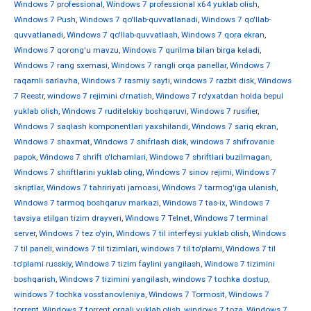
Windows 7 professional
,
Windows 7 professional x64 yuklab olish
,
Windows 7 Push
,
Windows 7 qo'llab-quvvatlanadi
,
Windows 7 qo'llab-
quvvatlanadi
,
Windows 7 qo'llab-quvvatlash
,
Windows 7 qora ekran
,
Windows 7 qorong'u mavzu
,
Windows 7 qurilma bilan birga keladi
,
Windows 7 rang sxemasi
,
Windows 7 rangli orqa panellar
,
Windows 7
raqamli sarlavha
,
Windows 7 rasmiy sayti
,
windows 7 razbit disk
,
Windows
7 Reestr
,
windows 7 rejimini o'rnatish
,
Windows 7 ro'yxatdan holda bepul
yuklab olish
,
Windows 7 ruditelskiy boshqaruvi
,
Windows 7 rusifier
,
Windows 7 saqlash komponentlari yaxshilandi
,
Windows 7 sariq ekran
,
Windows 7 shaxmat
,
Windows 7 shifrlash disk
,
windows 7 shifrovanie
papok
,
Windows 7 shrift o'lchamlari
,
Windows 7 shriftlari buzilmagan
,
Windows 7 shriftlarini yuklab oling
,
Windows 7 sinov rejimi
,
Windows 7
skriptlar
,
Windows 7 tahririyati jamoasi
,
Windows 7 tarmog'iga ulanish
,
Windows 7 tarmoq boshqaruv markazi
,
Windows 7 tas-ix
,
Windows 7
tavsiya etilgan tizim drayveri
,
Windows 7 Telnet
,
Windows 7 terminal
server
,
Windows 7 tez o'yin
,
Windows 7 til interfeysi yuklab olish
,
Windows
7 til paneli
,
windows 7 til tizimlari
,
windows 7 til to'plami
,
Windows 7 til
to'plami russkiy
,
Windows 7 tizim faylini yangilash
,
Windows 7 tizimini
boshqarish
,
Windows 7 tizimini yangilash
,
windows 7 tochka dostup
,
windows 7 tochka vosstanovleniya
,
Windows 7 Tormosit
,
Windows 7
torrent
,
Windows 7 torrent orqali yuklab olish
,
windows 7 toza
,
Windows 7