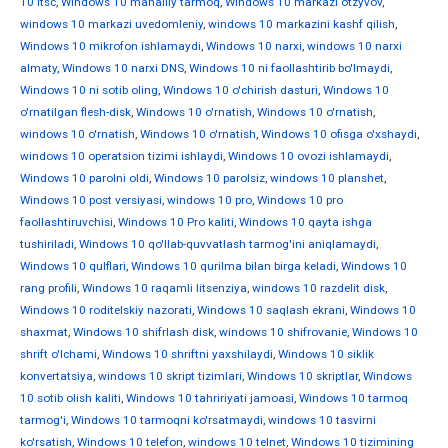
10 ltsc
,
Windows 10 mahalliy tarmoq
,
Windows 10 markazi otzyvov
,
windows 10 markazi uvedomleniy
,
windows 10 markazini kashf qilish
,
Windows 10 mikrofon ishlamaydi
,
Windows 10 narxi
,
windows 10 narxi
almaty
,
Windows 10 narxi DNS
,
Windows 10 ni faollashtirib bo'lmaydi
,
Windows 10 ni sotib oling
,
Windows 10 o'chirish dasturi
,
Windows 10
o'rnatilgan flesh-disk
,
Windows 10 o'rnatish
,
Windows 10 o'rnatish
,
windows 10 o'rnatish
,
Windows 10 o'rnatish
,
Windows 10 ofisga o'xshaydi
,
windows 10 operatsion tizimi ishlaydi
,
Windows 10 ovozi ishlamaydi
,
Windows 10 parolni oldi
,
Windows 10 parolsiz
,
windows 10 planshet
,
Windows 10 post versiyasi
,
windows 10 pro
,
Windows 10 pro
faollashtiruvchisi
,
Windows 10 Pro kaliti
,
Windows 10 qayta ishga
tushiriladi
,
Windows 10 qo'llab-quvvatlash tarmog'ini aniqlamaydi
,
Windows 10 qulflari
,
Windows 10 qurilma bilan birga keladi
,
Windows 10
rang profili
,
Windows 10 raqamli litsenziya
,
windows 10 razdelit disk
,
Windows 10 roditelskiy nazorati
,
Windows 10 saqlash ekrani
,
Windows 10
shaxmat
,
Windows 10 shifrlash disk
,
windows 10 shifrovanie
,
Windows 10
shrift o'lchami
,
Windows 10 shriftni yaxshilaydi
,
Windows 10 siklik
konvertatsiya
,
windows 10 skript tizimlari
,
Windows 10 skriptlar
,
Windows
10 sotib olish kaliti
,
Windows 10 tahririyati jamoasi
,
Windows 10 tarmoq
tarmog'i
,
Windows 10 tarmoqni ko'rsatmaydi
,
windows 10 tasvirni
ko'rsatish
,
Windows 10 telefon
,
windows 10 telnet
,
Windows 10 tizimining