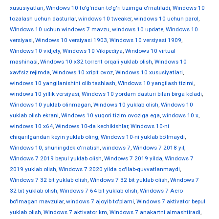
xususiyatlari
,
Windows 10 to'g'ridan-to'g'ri tizimga o'rnatiladi
,
Windows 10
tozalash uchun dasturlar
,
windows 10 tweaker
,
windows 10 uchun parol
,
Windows 10 uchun windows 7 mavzu
,
windows 10 update
,
Windows 10
versiyasi
,
Windows 10 versiyasi 1903
,
Windows 10 versiyasi 1909
,
Windows 10 vidjety
,
Windows 10 Vikipediya
,
Windows 10 virtual
mashinasi
,
Windows 10 x32 torrent orqali yuklab olish
,
Windows 10
xavfsiz rejimda
,
Windows 10 xripit ovoz
,
Windows 10 xususiyatlari
,
windows 10 yangilanishini olib tashlash
,
Windows 10 yangilash tizimi
,
windows 10 yillik versiyasi
,
Windows 10 yordam dasturi bilan birga keladi
,
Windows 10 yuklab olinmagan
,
Windows 10 yuklab olish
,
Windows 10
yuklab olish ekrani
,
Windows 10 yuqori tizim ovoziga ega
,
windows 10 х
,
windows 10 х64
,
Windows 10-da kechikishlar
,
Windows 10-ni
chiqarilgandan keyin yuklab oling
,
Windows 10-ni yuklab bo'lmaydi
,
Windows 10, shuningdek o'rnatish
,
windows 7
,
Windows 7 2018 yil
,
Windows 7 2019 bepul yuklab olish
,
Windows 7 2019 yilda
,
Windows 7
2019 yuklab olish
,
Windows 7 2020 yilda qo'llab-quvvatlanmaydi
,
Windows 7 32 bit yuklab olish
,
Windows 7 32 bit yuklab olish
,
Windows 7
32 bit yuklab olish
,
Windows 7 64 bit yuklab olish
,
Windows 7 Aero
bo'lmagan mavzular
,
windows 7 ajoyib to'plami
,
Windows 7 aktivator bepul
yuklab olish
,
Windows 7 aktivator km
,
Windows 7 anakartni almashtiradi
,