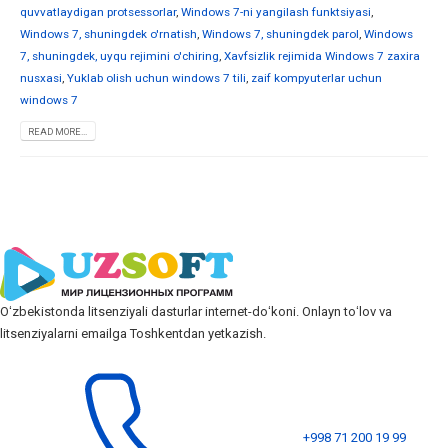
quvvatlaydigan protsessorlar
,
Windows 7-ni yangilash funktsiyasi
,
Windows 7, shuningdek o'rnatish
,
Windows 7, shuningdek parol
,
Windows
7, shuningdek, uyqu rejimini o'chiring
,
Xavfsizlik rejimida Windows 7 zaxira
nusxasi
,
Yuklab olish uchun windows 7 tili
,
zaif kompyuterlar uchun
windows 7
READ MORE...
Oʻzbekistonda litsenziyali dasturlar internet-doʻkoni. Onlayn toʻlov va
litsenziyalarni emailga Toshkentdan yetkazish.
+998 71 200 19 99