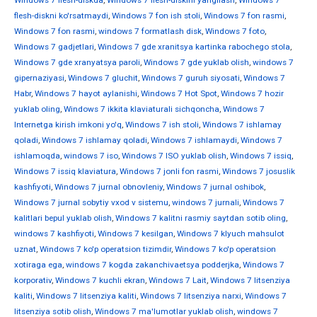
Windows 7 flesh-diskda
,
Windows 7 flesh-diskini yangilash
,
Windows 7
flesh-diskni ko'rsatmaydi
,
Windows 7 fon ish stoli
,
Windows 7 fon rasmi
,
Windows 7 fon rasmi
,
windows 7 formatlash disk
,
Windows 7 foto
,
Windows 7 gadjetlari
,
Windows 7 gde xranitsya kartinka rabochego stola
,
Windows 7 gde xranyatsya paroli
,
Windows 7 gde yuklab olish
,
windows 7
gipernaziyasi
,
Windows 7 gluchit
,
Windows 7 guruh siyosati
,
Windows 7
Habr
,
Windows 7 hayot aylanishi
,
Windows 7 Hot Spot
,
Windows 7 hozir
yuklab oling
,
Windows 7 ikkita klaviaturali sichqoncha
,
Windows 7
Internetga kirish imkoni yo'q
,
Windows 7 ish stoli
,
Windows 7 ishlamay
qoladi
,
Windows 7 ishlamay qoladi
,
Windows 7 ishlamaydi
,
Windows 7
ishlamoqda
,
windows 7 iso
,
Windows 7 ISO yuklab olish
,
Windows 7 issiq
,
Windows 7 issiq klaviatura
,
Windows 7 jonli fon rasmi
,
Windows 7 josuslik
kashfiyoti
,
Windows 7 jurnal obnovleniy
,
Windows 7 jurnal oshibok
,
Windows 7 jurnal sobytiy vxod v sistemu
,
windows 7 jurnali
,
Windows 7
kalitlari bepul yuklab olish
,
Windows 7 kalitni rasmiy saytdan sotib oling
,
windows 7 kashfiyoti
,
Windows 7 kesilgan
,
Windows 7 klyuch mahsulot
uznat
,
Windows 7 ko'p operatsion tizimdir
,
Windows 7 ko'p operatsion
xotiraga ega
,
windows 7 kogda zakanchivaetsya podderjka
,
Windows 7
korporativ
,
Windows 7 kuchli ekran
,
Windows 7 Lait
,
Windows 7 litsenziya
kaliti
,
Windows 7 litsenziya kaliti
,
Windows 7 litsenziya narxi
,
Windows 7
litsenziya sotib olish
,
Windows 7 ma'lumotlar yuklab olish
,
windows 7