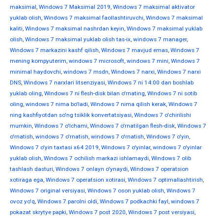
maksimal
,
Windows 7 Maksimal 2019
,
Windows 7 maksimal aktivator
yuklab olish
,
Windows 7 maksimal faollashtiruvchi
,
Windows 7 maksimal
kaliti
,
Windows 7 maksimal nashrdan keyin
,
Windows 7 maksimal yuklab
olish
,
Windows 7 maksimal yuklab olish tas-ix
,
windows 7 manager
,
Windows 7 markazini kashf qilish
,
Windows 7 mavjud emas
,
Windows 7
mening kompyuterim
,
windows 7 microsoft
,
windows 7 mini
,
Windows 7
minimal haydovchi
,
windows 7 msdn
,
Windows 7 narxi
,
Windows 7 narxi
DNS
,
Windows 7 narxlari litsenziyasi
,
Windows 7 ni 14:00 dan boshlab
yuklab oling
,
Windows 7 ni flesh-disk bilan o'rnating
,
Windows 7 ni sotib
oling
,
windows 7 nima bo'ladi
,
Windows 7 nima qilish kerak
,
Windows 7
ning kashfiyotdan so'ng tsiklik konvertatsiyasi
,
Windows 7 o'chirilishi
mumkin
,
Windows 7 o'lchami
,
Windows 7 o'rnatilgan flesh-disk
,
Windows 7
o'rnatish
,
windows 7 o'rnatish
,
windows 7 o'rnatish
,
Windows 7 o'yin
,
Windows 7 o'yin taxtasi x64 2019
,
Windows 7 o'yinlar
,
windows 7 o'yinlar
yuklab olish
,
Windows 7 ochilish markazi ishlamaydi
,
Windows 7 olib
tashlash dasturi
,
Windows 7 onlayn o'ynaydi
,
Windows 7 operatsion
xotiraga ega
,
Windows 7 operatsion xotirasi
,
Windows 7 optimallashtirish
,
Windows 7 original versiyasi
,
Windows 7 oson yuklab olish
,
Windows 7
ovoz yo'q
,
Windows 7 parolni oldi
,
Windows 7 podkachki fayl
,
windows 7
pokazat skrytye papki
,
Windows 7 post 2020
,
Windows 7 post versiyasi
,