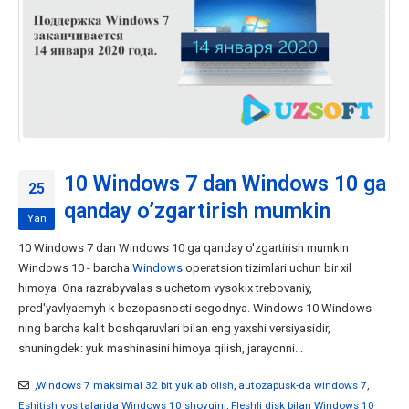
10 Windows 7 dan Windows 10 ga
25
qanday o’zgartirish mumkin
Yan
10 Windows 7 dan Windows 10 ga qanday o'zgartirish mumkin
Windows 10 - barcha
Windows
operatsion tizimlari uchun bir xil
himoya. Ona razrabyvalas s uchetom vysokix trebovaniy,
pred'yavlyaemyh k bezopasnosti segodnya. Windows 10 Windows-
ning barcha kalit boshqaruvlari bilan eng yaxshi versiyasidir,
shuningdek: yuk mashinasini himoya qilish, jarayonni...
,Windows 7 maksimal 32 bit yuklab olish
,
autozapusk-da windows 7
,
Eshitish vositalarida Windows 10 shovqini
,
Fleshli disk bilan Windows 10