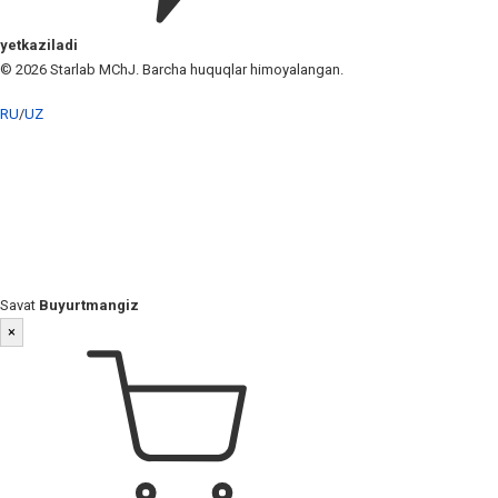
yetkaziladi
© 2026 Starlab MChJ. Barcha huquqlar himoyalangan.
RU
/
UZ
Savat
Buyurtmangiz
×