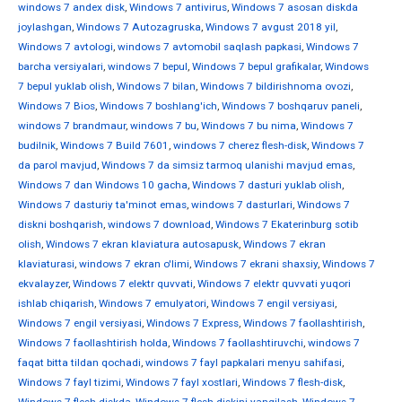
windows 7 andex disk
,
Windows 7 antivirus
,
Windows 7 asosan diskda
joylashgan
,
Windows 7 Autozagruska
,
Windows 7 avgust 2018 yil
,
Windows 7 avtologi
,
windows 7 avtomobil saqlash papkasi
,
Windows 7
barcha versiyalari
,
windows 7 bepul
,
Windows 7 bepul grafikalar
,
Windows
7 bepul yuklab olish
,
Windows 7 bilan
,
Windows 7 bildirishnoma ovozi
,
Windows 7 Bios
,
Windows 7 boshlang'ich
,
Windows 7 boshqaruv paneli
,
windows 7 brandmaur
,
windows 7 bu
,
Windows 7 bu nima
,
Windows 7
budilnik
,
Windows 7 Build 7601
,
windows 7 cherez flesh-disk
,
Windows 7
da parol mavjud
,
Windows 7 da simsiz tarmoq ulanishi mavjud emas
,
Windows 7 dan Windows 10 gacha
,
Windows 7 dasturi yuklab olish
,
Windows 7 dasturiy ta'minot emas
,
windows 7 dasturlari
,
Windows 7
diskni boshqarish
,
windows 7 download
,
Windows 7 Ekaterinburg sotib
olish
,
Windows 7 ekran klaviatura autosapusk
,
Windows 7 ekran
klaviaturasi
,
windows 7 ekran o'limi
,
Windows 7 ekrani shaxsiy
,
Windows 7
ekvalayzer
,
Windows 7 elektr quvvati
,
Windows 7 elektr quvvati yuqori
ishlab chiqarish
,
Windows 7 emulyatori
,
Windows 7 engil versiyasi
,
Windows 7 engil versiyasi
,
Windows 7 Express
,
Windows 7 faollashtirish
,
Windows 7 faollashtirish holda
,
Windows 7 faollashtiruvchi
,
windows 7
faqat bitta tildan qochadi
,
windows 7 fayl papkalari menyu sahifasi
,
Windows 7 fayl tizimi
,
Windows 7 fayl xostlari
,
Windows 7 flesh-disk
,