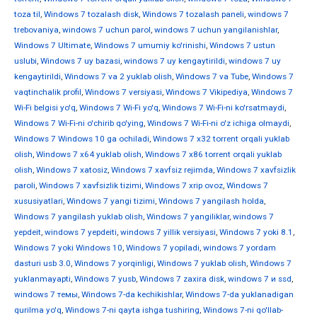
toza til
,
Windows 7 tozalash disk
,
Windows 7 tozalash paneli
,
windows 7
trebovaniya
,
windows 7 uchun parol
,
windows 7 uchun yangilanishlar
,
Windows 7 Ultimate
,
Windows 7 umumiy ko'rinishi
,
Windows 7 ustun
uslubi
,
Windows 7 uy bazasi
,
windows 7 uy kengaytirildi
,
windows 7 uy
kengaytirildi
,
Windows 7 va 2 yuklab olish
,
Windows 7 va Tube
,
Windows 7
vaqtinchalik profil
,
Windows 7 versiyasi
,
Windows 7 Vikipediya
,
Windows 7
Wi-Fi belgisi yo'q
,
Windows 7 Wi-Fi yo'q
,
Windows 7 Wi-Fi-ni ko'rsatmaydi
,
Windows 7 Wi-Fi-ni o'chirib qo'ying
,
Windows 7 Wi-Fi-ni o'z ichiga olmaydi
,
Windows 7 Windows 10 ga ochiladi
,
Windows 7 x32 torrent orqali yuklab
olish
,
Windows 7 x64 yuklab olish
,
Windows 7 x86 torrent orqali yuklab
olish
,
Windows 7 xatosiz
,
Windows 7 xavfsiz rejimda
,
Windows 7 xavfsizlik
paroli
,
Windows 7 xavfsizlik tizimi
,
Windows 7 xrip ovoz
,
Windows 7
xususiyatlari
,
Windows 7 yangi tizimi
,
Windows 7 yangilash holda
,
Windows 7 yangilash yuklab olish
,
Windows 7 yangiliklar
,
windows 7
yepdeit
,
windows 7 yepdeiti
,
windows 7 yillik versiyasi
,
Windows 7 yoki 8.1
,
Windows 7 yoki Windows 10
,
Windows 7 yopiladi
,
windows 7 yordam
dasturi usb 3.0
,
Windows 7 yorqinligi
,
Windows 7 yuklab olish
,
Windows 7
yuklanmayapti
,
Windows 7 yusb
,
Windows 7 zaxira disk
,
windows 7 и ssd
,
windows 7 темы
,
Windows 7-da kechikishlar
,
Windows 7-da yuklanadigan
qurilma yo'q
,
Windows 7-ni qayta ishga tushiring
,
Windows 7-ni qo'llab-