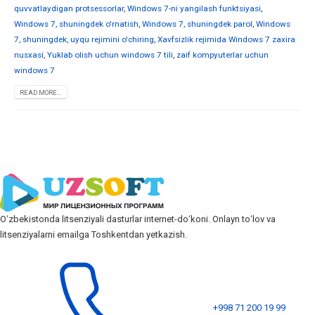
quvvatlaydigan protsessorlar
,
Windows 7-ni yangilash funktsiyasi
,
Windows 7, shuningdek o'rnatish
,
Windows 7, shuningdek parol
,
Windows
7, shuningdek, uyqu rejimini o'chiring
,
Xavfsizlik rejimida Windows 7 zaxira
nusxasi
,
Yuklab olish uchun windows 7 tili
,
zaif kompyuterlar uchun
windows 7
READ MORE...
Oʻzbekistonda litsenziyali dasturlar internet-doʻkoni. Onlayn toʻlov va
litsenziyalarni emailga Toshkentdan yetkazish.
+998 71 200 19 99