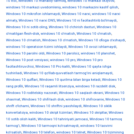
10 ltsc
,
Windows 10 mahalliy tarmoq
,
Windows 10 markazi otzyvov
,
windows 10 markazi uvedomleniy
,
windows 10 markazini kashf qilish
,
Windows 10 mikrofon ishlamaydi
,
Windows 10 narxi
,
windows 10 narxi
almaty
,
Windows 10 narxi DNS
,
Windows 10 ni faollashtirib bo'lmaydi
,
Windows 10 ni sotib oling
,
Windows 10 o'chirish dasturi
,
Windows 10
o'rnatilgan flesh-disk
,
windows 10 o'rnatish
,
Windows 10 o'rnatish
,
Windows 10 o'rnatish
,
Windows 10 o'rnatish
,
Windows 10 ofisga o'xshaydi
,
windows 10 operatsion tizimi ishlaydi
,
Windows 10 ovozi ishlamaydi
,
Windows 10 parolni oldi
,
Windows 10 parolsiz
,
windows 10 planshet
,
Windows 10 post versiyasi
,
windows 10 pro
,
Windows 10 pro
faollashtiruvchisi
,
Windows 10 Pro kaliti
,
Windows 10 qayta ishga
tushiriladi
,
Windows 10 qo'llab-quvvatlash tarmog'ini aniqlamaydi
,
Windows 10 qulflari
,
Windows 10 qurilma bilan birga keladi
,
Windows 10
rang profili
,
Windows 10 raqamli litsenziya
,
windows 10 razdelit disk
,
Windows 10 roditelskiy nazorati
,
Windows 10 saqlash ekrani
,
Windows 10
shaxmat
,
Windows 10 shifrlash disk
,
windows 10 shifrovanie
,
Windows 10
shrift o'lchami
,
Windows 10 shriftni yaxshilaydi
,
Windows 10 siklik
konvertatsiya
,
windows 10 skript tizimlari
,
Windows 10 skriptlar
,
Windows
10 sotib olish kaliti
,
Windows 10 tahririyati jamoasi
,
Windows 10 tarmoq
tarmog'i
,
Windows 10 tarmoqni ko'rsatmaydi
,
windows 10 tasvirni
ko'rsatish
,
Windows 10 telefon
,
windows 10 telnet
,
Windows 10 tizimining