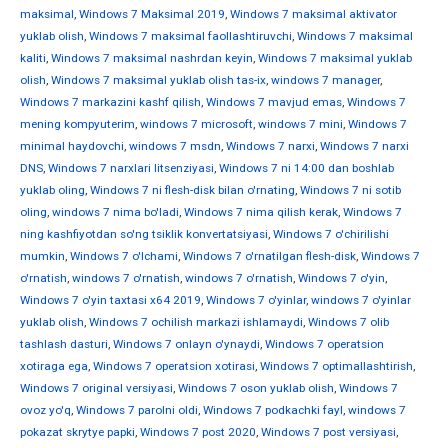
maksimal
,
Windows 7 Maksimal 2019
,
Windows 7 maksimal aktivator
yuklab olish
,
Windows 7 maksimal faollashtiruvchi
,
Windows 7 maksimal
kaliti
,
Windows 7 maksimal nashrdan keyin
,
Windows 7 maksimal yuklab
olish
,
Windows 7 maksimal yuklab olish tas-ix
,
windows 7 manager
,
Windows 7 markazini kashf qilish
,
Windows 7 mavjud emas
,
Windows 7
mening kompyuterim
,
windows 7 microsoft
,
windows 7 mini
,
Windows 7
minimal haydovchi
,
windows 7 msdn
,
Windows 7 narxi
,
Windows 7 narxi
DNS
,
Windows 7 narxlari litsenziyasi
,
Windows 7 ni 14:00 dan boshlab
yuklab oling
,
Windows 7 ni flesh-disk bilan o'rnating
,
Windows 7 ni sotib
oling
,
windows 7 nima bo'ladi
,
Windows 7 nima qilish kerak
,
Windows 7
ning kashfiyotdan so'ng tsiklik konvertatsiyasi
,
Windows 7 o'chirilishi
mumkin
,
Windows 7 o'lchami
,
Windows 7 o'rnatilgan flesh-disk
,
Windows 7
o'rnatish
,
windows 7 o'rnatish
,
windows 7 o'rnatish
,
Windows 7 o'yin
,
Windows 7 o'yin taxtasi x64 2019
,
Windows 7 o'yinlar
,
windows 7 o'yinlar
yuklab olish
,
Windows 7 ochilish markazi ishlamaydi
,
Windows 7 olib
tashlash dasturi
,
Windows 7 onlayn o'ynaydi
,
Windows 7 operatsion
xotiraga ega
,
Windows 7 operatsion xotirasi
,
Windows 7 optimallashtirish
,
Windows 7 original versiyasi
,
Windows 7 oson yuklab olish
,
Windows 7
ovoz yo'q
,
Windows 7 parolni oldi
,
Windows 7 podkachki fayl
,
windows 7
pokazat skrytye papki
,
Windows 7 post 2020
,
Windows 7 post versiyasi
,