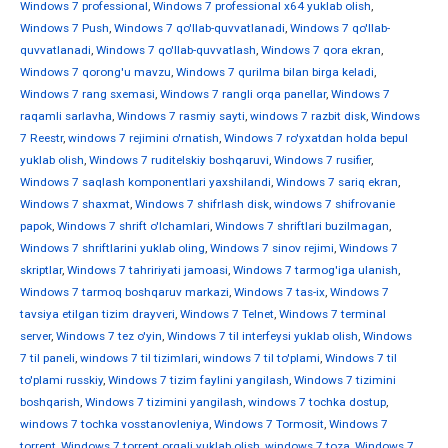
Windows 7 professional
,
Windows 7 professional x64 yuklab olish
,
Windows 7 Push
,
Windows 7 qo'llab-quvvatlanadi
,
Windows 7 qo'llab-
quvvatlanadi
,
Windows 7 qo'llab-quvvatlash
,
Windows 7 qora ekran
,
Windows 7 qorong'u mavzu
,
Windows 7 qurilma bilan birga keladi
,
Windows 7 rang sxemasi
,
Windows 7 rangli orqa panellar
,
Windows 7
raqamli sarlavha
,
Windows 7 rasmiy sayti
,
windows 7 razbit disk
,
Windows
7 Reestr
,
windows 7 rejimini o'rnatish
,
Windows 7 ro'yxatdan holda bepul
yuklab olish
,
Windows 7 ruditelskiy boshqaruvi
,
Windows 7 rusifier
,
Windows 7 saqlash komponentlari yaxshilandi
,
Windows 7 sariq ekran
,
Windows 7 shaxmat
,
Windows 7 shifrlash disk
,
windows 7 shifrovanie
papok
,
Windows 7 shrift o'lchamlari
,
Windows 7 shriftlari buzilmagan
,
Windows 7 shriftlarini yuklab oling
,
Windows 7 sinov rejimi
,
Windows 7
skriptlar
,
Windows 7 tahririyati jamoasi
,
Windows 7 tarmog'iga ulanish
,
Windows 7 tarmoq boshqaruv markazi
,
Windows 7 tas-ix
,
Windows 7
tavsiya etilgan tizim drayveri
,
Windows 7 Telnet
,
Windows 7 terminal
server
,
Windows 7 tez o'yin
,
Windows 7 til interfeysi yuklab olish
,
Windows
7 til paneli
,
windows 7 til tizimlari
,
windows 7 til to'plami
,
Windows 7 til
to'plami russkiy
,
Windows 7 tizim faylini yangilash
,
Windows 7 tizimini
boshqarish
,
Windows 7 tizimini yangilash
,
windows 7 tochka dostup
,
windows 7 tochka vosstanovleniya
,
Windows 7 Tormosit
,
Windows 7
torrent
,
Windows 7 torrent orqali yuklab olish
,
windows 7 toza
,
Windows 7