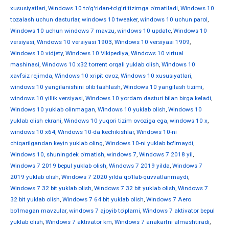
xususiyatlari
,
Windows 10 to'g'ridan-to'g'ri tizimga o'rnatiladi
,
Windows 10
tozalash uchun dasturlar
,
windows 10 tweaker
,
windows 10 uchun parol
,
Windows 10 uchun windows 7 mavzu
,
windows 10 update
,
Windows 10
versiyasi
,
Windows 10 versiyasi 1903
,
Windows 10 versiyasi 1909
,
Windows 10 vidjety
,
Windows 10 Vikipediya
,
Windows 10 virtual
mashinasi
,
Windows 10 x32 torrent orqali yuklab olish
,
Windows 10
xavfsiz rejimda
,
Windows 10 xripit ovoz
,
Windows 10 xususiyatlari
,
windows 10 yangilanishini olib tashlash
,
Windows 10 yangilash tizimi
,
windows 10 yillik versiyasi
,
Windows 10 yordam dasturi bilan birga keladi
,
Windows 10 yuklab olinmagan
,
Windows 10 yuklab olish
,
Windows 10
yuklab olish ekrani
,
Windows 10 yuqori tizim ovoziga ega
,
windows 10 х
,
windows 10 х64
,
Windows 10-da kechikishlar
,
Windows 10-ni
chiqarilgandan keyin yuklab oling
,
Windows 10-ni yuklab bo'lmaydi
,
Windows 10, shuningdek o'rnatish
,
windows 7
,
Windows 7 2018 yil
,
Windows 7 2019 bepul yuklab olish
,
Windows 7 2019 yilda
,
Windows 7
2019 yuklab olish
,
Windows 7 2020 yilda qo'llab-quvvatlanmaydi
,
Windows 7 32 bit yuklab olish
,
Windows 7 32 bit yuklab olish
,
Windows 7
32 bit yuklab olish
,
Windows 7 64 bit yuklab olish
,
Windows 7 Aero
bo'lmagan mavzular
,
windows 7 ajoyib to'plami
,
Windows 7 aktivator bepul
yuklab olish
,
Windows 7 aktivator km
,
Windows 7 anakartni almashtiradi
,