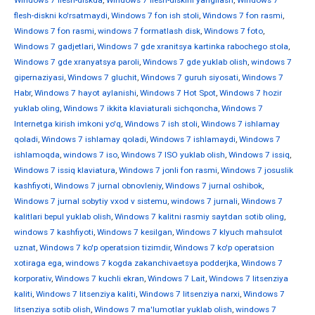
Windows 7 flesh-diskda
,
Windows 7 flesh-diskini yangilash
,
Windows 7
flesh-diskni ko'rsatmaydi
,
Windows 7 fon ish stoli
,
Windows 7 fon rasmi
,
Windows 7 fon rasmi
,
windows 7 formatlash disk
,
Windows 7 foto
,
Windows 7 gadjetlari
,
Windows 7 gde xranitsya kartinka rabochego stola
,
Windows 7 gde xranyatsya paroli
,
Windows 7 gde yuklab olish
,
windows 7
gipernaziyasi
,
Windows 7 gluchit
,
Windows 7 guruh siyosati
,
Windows 7
Habr
,
Windows 7 hayot aylanishi
,
Windows 7 Hot Spot
,
Windows 7 hozir
yuklab oling
,
Windows 7 ikkita klaviaturali sichqoncha
,
Windows 7
Internetga kirish imkoni yo'q
,
Windows 7 ish stoli
,
Windows 7 ishlamay
qoladi
,
Windows 7 ishlamay qoladi
,
Windows 7 ishlamaydi
,
Windows 7
ishlamoqda
,
windows 7 iso
,
Windows 7 ISO yuklab olish
,
Windows 7 issiq
,
Windows 7 issiq klaviatura
,
Windows 7 jonli fon rasmi
,
Windows 7 josuslik
kashfiyoti
,
Windows 7 jurnal obnovleniy
,
Windows 7 jurnal oshibok
,
Windows 7 jurnal sobytiy vxod v sistemu
,
windows 7 jurnali
,
Windows 7
kalitlari bepul yuklab olish
,
Windows 7 kalitni rasmiy saytdan sotib oling
,
windows 7 kashfiyoti
,
Windows 7 kesilgan
,
Windows 7 klyuch mahsulot
uznat
,
Windows 7 ko'p operatsion tizimdir
,
Windows 7 ko'p operatsion
xotiraga ega
,
windows 7 kogda zakanchivaetsya podderjka
,
Windows 7
korporativ
,
Windows 7 kuchli ekran
,
Windows 7 Lait
,
Windows 7 litsenziya
kaliti
,
Windows 7 litsenziya kaliti
,
Windows 7 litsenziya narxi
,
Windows 7
litsenziya sotib olish
,
Windows 7 ma'lumotlar yuklab olish
,
windows 7