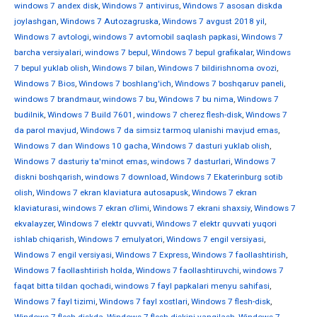
windows 7 andex disk
,
Windows 7 antivirus
,
Windows 7 asosan diskda
joylashgan
,
Windows 7 Autozagruska
,
Windows 7 avgust 2018 yil
,
Windows 7 avtologi
,
windows 7 avtomobil saqlash papkasi
,
Windows 7
barcha versiyalari
,
windows 7 bepul
,
Windows 7 bepul grafikalar
,
Windows
7 bepul yuklab olish
,
Windows 7 bilan
,
Windows 7 bildirishnoma ovozi
,
Windows 7 Bios
,
Windows 7 boshlang'ich
,
Windows 7 boshqaruv paneli
,
windows 7 brandmaur
,
windows 7 bu
,
Windows 7 bu nima
,
Windows 7
budilnik
,
Windows 7 Build 7601
,
windows 7 cherez flesh-disk
,
Windows 7
da parol mavjud
,
Windows 7 da simsiz tarmoq ulanishi mavjud emas
,
Windows 7 dan Windows 10 gacha
,
Windows 7 dasturi yuklab olish
,
Windows 7 dasturiy ta'minot emas
,
windows 7 dasturlari
,
Windows 7
diskni boshqarish
,
windows 7 download
,
Windows 7 Ekaterinburg sotib
olish
,
Windows 7 ekran klaviatura autosapusk
,
Windows 7 ekran
klaviaturasi
,
windows 7 ekran o'limi
,
Windows 7 ekrani shaxsiy
,
Windows 7
ekvalayzer
,
Windows 7 elektr quvvati
,
Windows 7 elektr quvvati yuqori
ishlab chiqarish
,
Windows 7 emulyatori
,
Windows 7 engil versiyasi
,
Windows 7 engil versiyasi
,
Windows 7 Express
,
Windows 7 faollashtirish
,
Windows 7 faollashtirish holda
,
Windows 7 faollashtiruvchi
,
windows 7
faqat bitta tildan qochadi
,
windows 7 fayl papkalari menyu sahifasi
,
Windows 7 fayl tizimi
,
Windows 7 fayl xostlari
,
Windows 7 flesh-disk
,