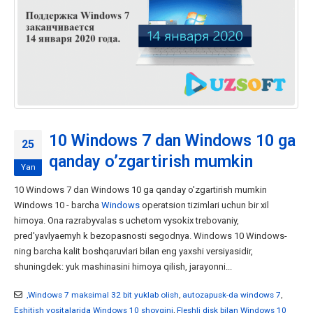
10 Windows 7 dan Windows 10 ga
25
qanday o’zgartirish mumkin
Yan
10 Windows 7 dan Windows 10 ga qanday o'zgartirish mumkin
Windows 10 - barcha
Windows
operatsion tizimlari uchun bir xil
himoya. Ona razrabyvalas s uchetom vysokix trebovaniy,
pred'yavlyaemyh k bezopasnosti segodnya. Windows 10 Windows-
ning barcha kalit boshqaruvlari bilan eng yaxshi versiyasidir,
shuningdek: yuk mashinasini himoya qilish, jarayonni...
,Windows 7 maksimal 32 bit yuklab olish
,
autozapusk-da windows 7
,
Eshitish vositalarida Windows 10 shovqini
,
Fleshli disk bilan Windows 10