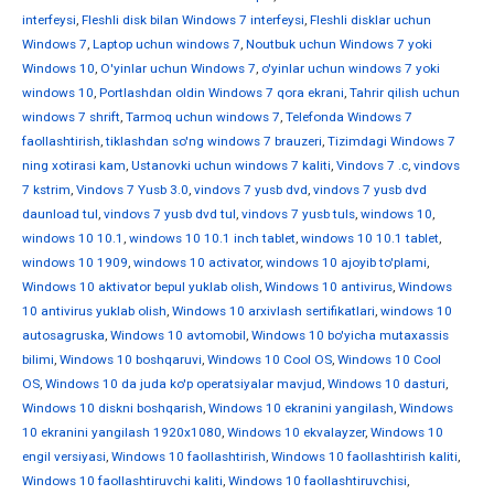
interfeysi
,
Fleshli disk bilan Windows 7 interfeysi
,
Fleshli disklar uchun
Windows 7
,
Laptop uchun windows 7
,
Noutbuk uchun Windows 7 yoki
Windows 10
,
O'yinlar uchun Windows 7
,
o'yinlar uchun windows 7 yoki
windows 10
,
Portlashdan oldin Windows 7 qora ekrani
,
Tahrir qilish uchun
windows 7 shrift
,
Tarmoq uchun windows 7
,
Telefonda Windows 7
faollashtirish
,
tiklashdan so'ng windows 7 brauzeri
,
Tizimdagi Windows 7
ning xotirasi kam
,
Ustanovki uchun windows 7 kaliti
,
Vindovs 7 .c
,
vindovs
7 kstrim
,
Vindovs 7 Yusb 3.0
,
vindovs 7 yusb dvd
,
vindovs 7 yusb dvd
daunload tul
,
vindovs 7 yusb dvd tul
,
vindovs 7 yusb tuls
,
windows 10
,
windows 10 10.1
,
windows 10 10.1 inch tablet
,
windows 10 10.1 tablet
,
windows 10 1909
,
windows 10 activator
,
windows 10 ajoyib to'plami
,
Windows 10 aktivator bepul yuklab olish
,
Windows 10 antivirus
,
Windows
10 antivirus yuklab olish
,
Windows 10 arxivlash sertifikatlari
,
windows 10
autosagruska
,
Windows 10 avtomobil
,
Windows 10 bo'yicha mutaxassis
bilimi
,
Windows 10 boshqaruvi
,
Windows 10 Cool OS
,
Windows 10 Cool
OS
,
Windows 10 da juda ko'p operatsiyalar mavjud
,
Windows 10 dasturi
,
Windows 10 diskni boshqarish
,
Windows 10 ekranini yangilash
,
Windows
10 ekranini yangilash 1920x1080
,
Windows 10 ekvalayzer
,
Windows 10
engil versiyasi
,
Windows 10 faollashtirish
,
Windows 10 faollashtirish kaliti
,
Windows 10 faollashtiruvchi kaliti
,
Windows 10 faollashtiruvchisi
,