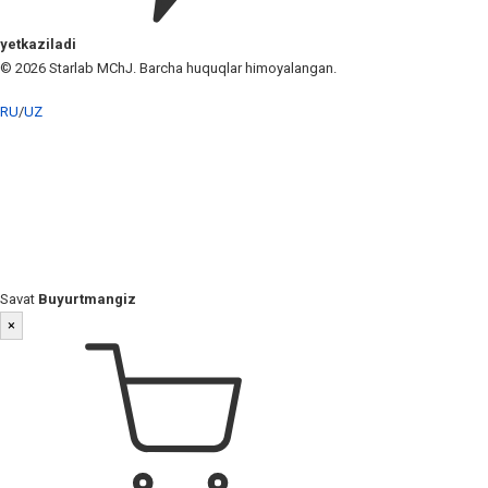
yetkaziladi
© 2026 Starlab MChJ. Barcha huquqlar himoyalangan.
RU
/
UZ
Savat
Buyurtmangiz
×