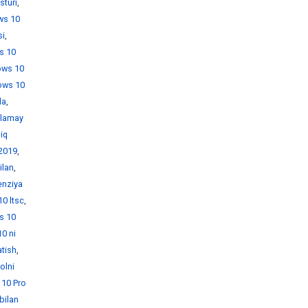
sturi
,
ws 10
si
,
s 10
ows 10
ows 10
da
,
hlamay
iq
 2019
,
ilan
,
enziya
0 ltsc
,
s 10
0 ni
atish
,
olni
10 Pro
bilan