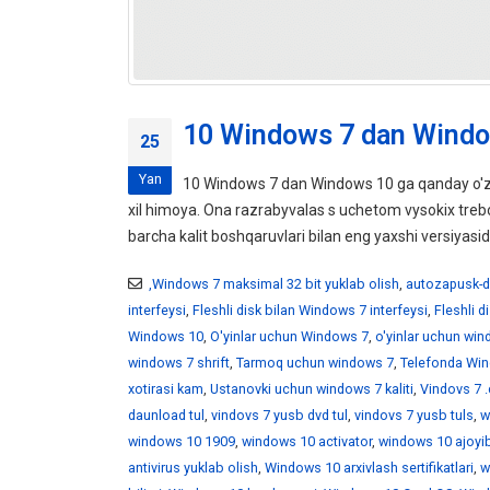
10 Windows 7 dan Windo
25
Yan
10 Windows 7 dan Windows 10 ga qanday o'z
xil himoya. Ona razrabyvalas s uchetom vysokix tr
barcha kalit boshqaruvlari bilan eng yaxshi versiyasid
,Windows 7 maksimal 32 bit yuklab olish
,
autozapusk-d
interfeysi
,
Fleshli disk bilan Windows 7 interfeysi
,
Fleshli 
Windows 10
,
O'yinlar uchun Windows 7
,
o'yinlar uchun wi
windows 7 shrift
,
Tarmoq uchun windows 7
,
Telefonda Win
xotirasi kam
,
Ustanovki uchun windows 7 kaliti
,
Vindovs 7 .
daunload tul
,
vindovs 7 yusb dvd tul
,
vindovs 7 yusb tuls
,
w
windows 10 1909
,
windows 10 activator
,
windows 10 ajoyib
antivirus yuklab olish
,
Windows 10 arxivlash sertifikatlari
,
w