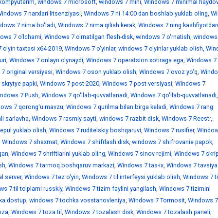
kompyuterim
,
windows 7 microsoft
,
windows 7 mini
,
Windows 7 minimal haydov
indows 7 narxlari litsenziyasi
,
Windows 7 ni 14:00 dan boshlab yuklab oling
,
Wi
dows 7 nima bo'ladi
,
Windows 7 nima qilish kerak
,
Windows 7 ning kashfiyotdan
ows 7 o'lchami
,
Windows 7 o'rnatilgan flesh-disk
,
windows 7 o'rnatish
,
windows
o'yin taxtasi x64 2019
,
Windows 7 o'yinlar
,
windows 7 o'yinlar yuklab olish
,
Win
uri
,
Windows 7 onlayn o'ynaydi
,
Windows 7 operatsion xotiraga ega
,
Windows 7
 original versiyasi
,
Windows 7 oson yuklab olish
,
Windows 7 ovoz yo'q
,
Windo
skrytye papki
,
Windows 7 post 2020
,
Windows 7 post versiyasi
,
Windows 7
ndows 7 Push
,
Windows 7 qo'llab-quvvatlanadi
,
Windows 7 qo'llab-quvvatlanadi
,
ows 7 qorong'u mavzu
,
Windows 7 qurilma bilan birga keladi
,
Windows 7 rang
i sarlavha
,
Windows 7 rasmiy sayti
,
windows 7 razbit disk
,
Windows 7 Reestr
,
epul yuklab olish
,
Windows 7 ruditelskiy boshqaruvi
,
Windows 7 rusifier
,
Window
,
Windows 7 shaxmat
,
Windows 7 shifrlash disk
,
windows 7 shifrovanie papok
,
gan
,
Windows 7 shriftlarini yuklab oling
,
Windows 7 sinov rejimi
,
Windows 7 skrip
sh
,
Windows 7 tarmoq boshqaruv markazi
,
Windows 7 tas-ix
,
Windows 7 tavsiya
l server
,
Windows 7 tez o'yin
,
Windows 7 til interfeysi yuklab olish
,
Windows 7 ti
s 7 til to'plami russkiy
,
Windows 7 tizim faylini yangilash
,
Windows 7 tizimini
ka dostup
,
windows 7 tochka vosstanovleniya
,
Windows 7 Tormosit
,
Windows 7
oza
,
Windows 7 toza til
,
Windows 7 tozalash disk
,
Windows 7 tozalash paneli
,