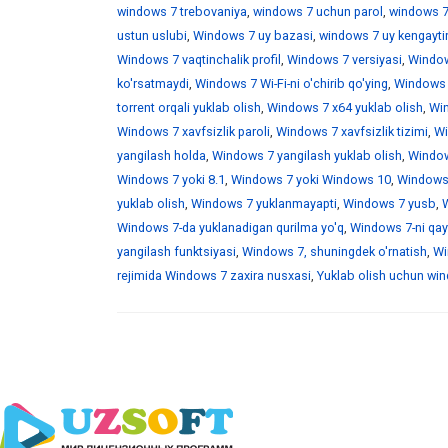
windows 7 trebovaniya
,
windows 7 uchun parol
,
windows 7
ustun uslubi
,
Windows 7 uy bazasi
,
windows 7 uy kengaytir
Windows 7 vaqtinchalik profil
,
Windows 7 versiyasi
,
Window
ko'rsatmaydi
,
Windows 7 Wi-Fi-ni o'chirib qo'ying
,
Windows 7
torrent orqali yuklab olish
,
Windows 7 x64 yuklab olish
,
Win
Windows 7 xavfsizlik paroli
,
Windows 7 xavfsizlik tizimi
,
Wi
yangilash holda
,
Windows 7 yangilash yuklab olish
,
Windows
Windows 7 yoki 8.1
,
Windows 7 yoki Windows 10
,
Windows 
yuklab olish
,
Windows 7 yuklanmayapti
,
Windows 7 yusb
,
W
Windows 7-da yuklanadigan qurilma yo'q
,
Windows 7-ni qayt
yangilash funktsiyasi
,
Windows 7, shuningdek o'rnatish
,
Wi
rejimida Windows 7 zaxira nusxasi
,
Yuklab olish uchun wind