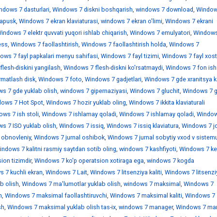
ndows 7 dasturlari
,
Windows 7 diskni boshqarish
,
windows 7 download
,
Window
sapusk
,
Windows 7 ekran klaviaturasi
,
windows 7 ekran o'limi
,
Windows 7 ekrani
indows 7 elektr quvvati yuqori ishlab chiqarish
,
Windows 7 emulyatori
,
Windows
ess
,
Windows 7 faollashtirish
,
Windows 7 faollashtirish holda
,
Windows 7
ows 7 fayl papkalari menyu sahifasi
,
Windows 7 fayl tizimi
,
Windows 7 fayl xostl
lesh-diskini yangilash
,
Windows 7 flesh-diskni ko'rsatmaydi
,
Windows 7 fon ish 
rmatlash disk
,
Windows 7 foto
,
Windows 7 gadjetlari
,
Windows 7 gde xranitsya k
s 7 gde yuklab olish
,
windows 7 gipernaziyasi
,
Windows 7 gluchit
,
Windows 7 
ows 7 Hot Spot
,
Windows 7 hozir yuklab oling
,
Windows 7 ikkita klaviaturali
ws 7 ish stoli
,
Windows 7 ishlamay qoladi
,
Windows 7 ishlamay qoladi
,
Window
s 7 ISO yuklab olish
,
Windows 7 issiq
,
Windows 7 issiq klaviatura
,
Windows 7 jo
 obnovleniy
,
Windows 7 jurnal oshibok
,
Windows 7 jurnal sobytiy vxod v sistem
indows 7 kalitni rasmiy saytdan sotib oling
,
windows 7 kashfiyoti
,
Windows 7 ke
ion tizimdir
,
Windows 7 ko'p operatsion xotiraga ega
,
windows 7 kogda
 7 kuchli ekran
,
Windows 7 Lait
,
Windows 7 litsenziya kaliti
,
Windows 7 litsenzi
b olish
,
Windows 7 ma'lumotlar yuklab olish
,
windows 7 maksimal
,
Windows 7
h
,
Windows 7 maksimal faollashtiruvchi
,
Windows 7 maksimal kaliti
,
Windows 7
sh
,
Windows 7 maksimal yuklab olish tas-ix
,
windows 7 manager
,
Windows 7 mar