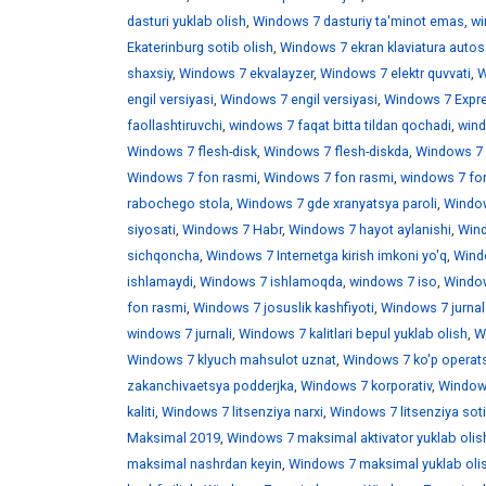
dasturi yuklab olish
,
Windows 7 dasturiy ta'minot emas
,
wi
Ekaterinburg sotib olish
,
Windows 7 ekran klaviatura auto
shaxsiy
,
Windows 7 ekvalayzer
,
Windows 7 elektr quvvati
,
W
engil versiyasi
,
Windows 7 engil versiyasi
,
Windows 7 Expr
faollashtiruvchi
,
windows 7 faqat bitta tildan qochadi
,
wind
Windows 7 flesh-disk
,
Windows 7 flesh-diskda
,
Windows 7 f
Windows 7 fon rasmi
,
Windows 7 fon rasmi
,
windows 7 fo
rabochego stola
,
Windows 7 gde xranyatsya paroli
,
Window
siyosati
,
Windows 7 Habr
,
Windows 7 hayot aylanishi
,
Wind
sichqoncha
,
Windows 7 Internetga kirish imkoni yo'q
,
Windo
ishlamaydi
,
Windows 7 ishlamoqda
,
windows 7 iso
,
Window
fon rasmi
,
Windows 7 josuslik kashfiyoti
,
Windows 7 jurnal
windows 7 jurnali
,
Windows 7 kalitlari bepul yuklab olish
,
W
Windows 7 klyuch mahsulot uznat
,
Windows 7 ko'p operats
zakanchivaetsya podderjka
,
Windows 7 korporativ
,
Windows
kaliti
,
Windows 7 litsenziya narxi
,
Windows 7 litsenziya soti
Maksimal 2019
,
Windows 7 maksimal aktivator yuklab olis
maksimal nashrdan keyin
,
Windows 7 maksimal yuklab oli