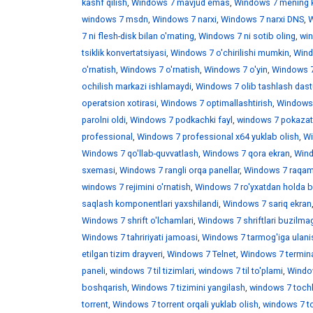
kashf qilish
,
Windows 7 mavjud emas
,
Windows 7 mening 
windows 7 msdn
,
Windows 7 narxi
,
Windows 7 narxi DNS
,
W
7 ni flesh-disk bilan o'rnating
,
Windows 7 ni sotib oling
,
win
tsiklik konvertatsiyasi
,
Windows 7 o'chirilishi mumkin
,
Wind
o'rnatish
,
Windows 7 o'rnatish
,
Windows 7 o'yin
,
Windows 7 
ochilish markazi ishlamaydi
,
Windows 7 olib tashlash dast
operatsion xotirasi
,
Windows 7 optimallashtirish
,
Windows 7
parolni oldi
,
Windows 7 podkachki fayl
,
windows 7 pokazat 
professional
,
Windows 7 professional x64 yuklab olish
,
Wi
Windows 7 qo'llab-quvvatlash
,
Windows 7 qora ekran
,
Wind
sxemasi
,
Windows 7 rangli orqa panellar
,
Windows 7 raqaml
windows 7 rejimini o'rnatish
,
Windows 7 ro'yxatdan holda b
saqlash komponentlari yaxshilandi
,
Windows 7 sariq ekran
Windows 7 shrift o'lchamlari
,
Windows 7 shriftlari buzilma
Windows 7 tahririyati jamoasi
,
Windows 7 tarmog'iga ulani
etilgan tizim drayveri
,
Windows 7 Telnet
,
Windows 7 termina
paneli
,
windows 7 til tizimlari
,
windows 7 til to'plami
,
Window
boshqarish
,
Windows 7 tizimini yangilash
,
windows 7 toch
torrent
,
Windows 7 torrent orqali yuklab olish
,
windows 7 t