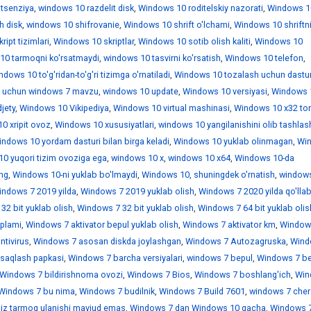
itsenziya
,
windows 10 razdelit disk
,
Windows 10 roditelskiy nazorati
,
Windows 1
h disk
,
windows 10 shifrovanie
,
Windows 10 shrift o'lchami
,
Windows 10 shriftn
ipt tizimlari
,
Windows 10 skriptlar
,
Windows 10 sotib olish kaliti
,
Windows 10
10 tarmoqni ko'rsatmaydi
,
windows 10 tasvirni ko'rsatish
,
Windows 10 telefon
,
dows 10 to'g'ridan-to'g'ri tizimga o'rnatiladi
,
Windows 10 tozalash uchun dastur
 uchun windows 7 mavzu
,
windows 10 update
,
Windows 10 versiyasi
,
Windows 
jety
,
Windows 10 Vikipediya
,
Windows 10 virtual mashinasi
,
Windows 10 x32 tor
0 xripit ovoz
,
Windows 10 xususiyatlari
,
windows 10 yangilanishini olib tashlas
ndows 10 yordam dasturi bilan birga keladi
,
Windows 10 yuklab olinmagan
,
Wi
0 yuqori tizim ovoziga ega
,
windows 10 х
,
windows 10 х64
,
Windows 10-da
ing
,
Windows 10-ni yuklab bo'lmaydi
,
Windows 10, shuningdek o'rnatish
,
window
indows 7 2019 yilda
,
Windows 7 2019 yuklab olish
,
Windows 7 2020 yilda qo'llab
32 bit yuklab olish
,
Windows 7 32 bit yuklab olish
,
Windows 7 64 bit yuklab olis
'plami
,
Windows 7 aktivator bepul yuklab olish
,
Windows 7 aktivator km
,
Window
ntivirus
,
Windows 7 asosan diskda joylashgan
,
Windows 7 Autozagruska
,
Wind
saqlash papkasi
,
Windows 7 barcha versiyalari
,
windows 7 bepul
,
Windows 7 be
Windows 7 bildirishnoma ovozi
,
Windows 7 Bios
,
Windows 7 boshlang'ich
,
Win
Windows 7 bu nima
,
Windows 7 budilnik
,
Windows 7 Build 7601
,
windows 7 che
iz tarmoq ulanishi mavjud emas
,
Windows 7 dan Windows 10 gacha
,
Windows 