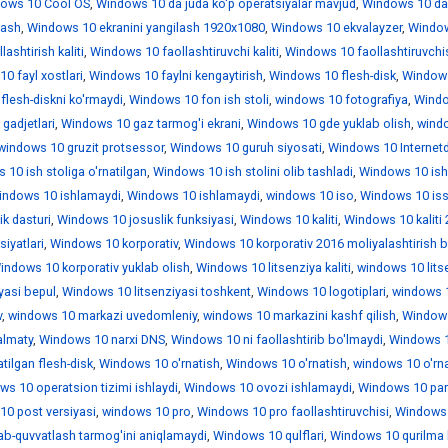
ows 10 Cool OS
,
Windows 10 da juda ko'p operatsiyalar mavjud
,
Windows 10 da
lash
,
Windows 10 ekranini yangilash 1920x1080
,
Windows 10 ekvalayzer
,
Windo
ashtirish kaliti
,
Windows 10 faollashtiruvchi kaliti
,
Windows 10 faollashtiruvchi
0 fayl xostlari
,
Windows 10 faylni kengaytirish
,
Windows 10 flesh-disk
,
Window
lesh-diskni ko'rmaydi
,
Windows 10 fon ish stoli
,
windows 10 fotografiya
,
Wind
gadjetlari
,
Windows 10 gaz tarmog'i ekrani
,
Windows 10 gde yuklab olish
,
wind
windows 10 gruzit protsessor
,
Windows 10 guruh siyosati
,
Windows 10 Internet
10 ish stoliga o'rnatilgan
,
Windows 10 ish stolini olib tashladi
,
Windows 10 is
indows 10 ishlamaydi
,
Windows 10 ishlamaydi
,
windows 10 iso
,
Windows 10 iss
k dasturi
,
Windows 10 josuslik funksiyasi
,
Windows 10 kaliti
,
Windows 10 kaliti
iyatlari
,
Windows 10 korporativ
,
Windows 10 korporativ 2016 moliyalashtirish b
indows 10 korporativ yuklab olish
,
Windows 10 litsenziya kaliti
,
windows 10 lits
yasi bepul
,
Windows 10 litsenziyasi toshkent
,
Windows 10 logotiplari
,
windows 1
v
,
windows 10 markazi uvedomleniy
,
windows 10 markazini kashf qilish
,
Window
almaty
,
Windows 10 narxi DNS
,
Windows 10 ni faollashtirib bo'lmaydi
,
Windows 1
tilgan flesh-disk
,
Windows 10 o'rnatish
,
Windows 10 o'rnatish
,
windows 10 o'rn
ws 10 operatsion tizimi ishlaydi
,
Windows 10 ovozi ishlamaydi
,
Windows 10 par
0 post versiyasi
,
windows 10 pro
,
Windows 10 pro faollashtiruvchisi
,
Windows 
ab-quvvatlash tarmog'ini aniqlamaydi
,
Windows 10 qulflari
,
Windows 10 qurilma 