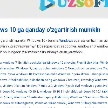
ws 10 ga qanday o’zgartirish mumkin
gartirish mumkin Windows 10 - barcha
Windows
operatsion tizimlari uc
ebovaniy, pred'yavlyaemyh k bezopasnosti segodnya. Windows 10 Windo
ir, shuningdek: yuk mashinasini himoya qilish, jarayonni...
a windows 7
,
Eshitish vositalarida Windows 10 shovqini
,
Fleshli disk bilan Win
disklar uchun Windows 7
,
Laptop uchun windows 7
,
Noutbuk uchun Windows 7 yo
ndows 7 yoki windows 10
,
Portlashdan oldin Windows 7 qora ekrani
,
Tahrir qilish
dows 7 faollashtirish
,
tiklashdan so'ng windows 7 brauzeri
,
Tizimdagi Windows 
c
,
vindovs 7 kstrim
,
Vindovs 7 Yusb 3.0
,
vindovs 7 yusb dvd
,
vindovs 7 yusb dvd
indows 10
,
windows 10 10.1
,
windows 10 10.1 inch tablet
,
windows 10 10.1 tabl
 to'plami
,
Windows 10 aktivator bepul yuklab olish
,
Windows 10 antivirus
,
Wind
indows 10 autosagruska
,
Windows 10 avtomobil
,
Windows 10 bo'yicha mutaxa