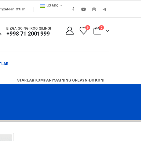
UZBEK
'yxatdan O'tish
0
0
BIZGA QO'NG'IROQ QILING!
+998 71 2001999
TLAR
STARLAB KOMPANIYASINING ONLAYN-DO'KONI