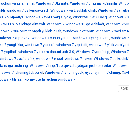
 uchun yangilanishlar
,
Windows 7 Ultimate
,
Windows 7 umumiy ko'rinishi
,
Windo
ildi
,
windows 7 uy kengaytirildi
,
Windows 7 va 2 yuklab olish
,
Windows 7 va Tub
s 7 Vikipediya
,
Windows 7 Wi-Fi belgisi yo'q
,
Windows 7 Wi-Fi yo'q
,
Windows 7 Wi
 Wi-Fi-ni o'z ichiga olmaydi
,
Windows 7 Windows 10 ga ochiladi
,
Windows 7 x3
dows 7 x86 torrent orqali yuklab olish
,
Windows 7 xatosiz
,
Windows 7 xavfsiz r
ndows 7 xrip ovoz
,
Windows 7 xususiyatlari
,
Windows 7 yangi tizimi
,
Windows 7
 7 yangiliklar
,
windows 7 yepdeit
,
windows 7 yepdeiti
,
windows 7 yillik versiyas
7 yopiladi
,
windows 7 yordam dasturi usb 3.0
,
Windows 7 yorqinligi
,
Windows 7
indows 7 zaxira disk
,
windows 7 и ssd
,
windows 7 темы
,
Windows 7-da kechiki
a ishga tushiring
,
Windows 7-ni qo'llab-quvvatlaydigan protsessorlar
,
Windows 7
ndows 7, shuningdek parol
,
Windows 7, shuningdek, uyqu rejimini o'chiring
,
Xavf
ows 7 tili
,
zaif kompyuterlar uchun windows 7
READ 