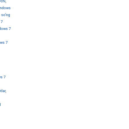
chi
,
ndows
 so'ng
 7
dows 7
ws 7
s 7
tlar
,
l