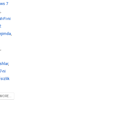
ws 7
e
,
-Fi-ni
2
ejimda
,
i
,
shlar
,
-ni
sizlik
MORE...