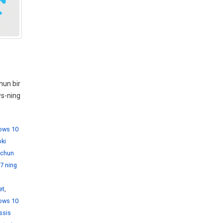
hun bir
ws-ning
dows 10
ki
 uchun
7 ning
et
,
ows 10
ssis