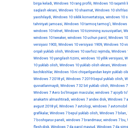
birga keladi
,
Windows 10 rang profili
,
Windows 10 raqamli l
saqlash ekrani
,
Windows 10 shaxmat
,
Windows 10 shifrlas
yaxshilaydi
,
Windows 10 siklik konvertatsiya
,
windows 10 skr
tahririyati jamoasi
,
Windows 10 tarmoq tarmog'i
,
Windows 
windows 10 telnet
,
Windows 10 tizimining xususiyatlari
,
Win
windows 10 tweaker
,
windows 10 uchun parol
,
Windows 10
versiyasi 1903
,
Windows 10 versiyasi 1909
,
Windows 10 vid
orqali yuklab olish
,
Windows 10 xavfsiz rejimda
,
Windows 1
Windows 10 yangilash tizimi
,
windows 10 yillik versiyasi
,
Wi
10 yuklab olish
,
Windows 10 yuklab olish ekrani
,
Windows 1
kechikishlar
,
Windows 10-ni chiqarilgandan keyin yuklab ol
Windows 7 2018 yil
,
Windows 7 2019 bepul yuklab olish
,
W
quvvatlanmaydi
,
Windows 7 32 bit yuklab olish
,
Windows 7 
Windows 7 Aero bo'lmagan mavzular
,
windows 7 ajoyib to
anakartni almashtiradi
,
windows 7 andex disk
,
Windows 7 a
avgust 2018 yil
,
Windows 7 avtologi
,
windows 7 avtomobil 
grafikalar
,
Windows 7 bepul yuklab olish
,
Windows 7 bilan
,
7 boshqaruv paneli
,
windows 7 brandmaur
,
windows 7 bu
,
flesh-disk
,
Windows 7 da parol mavjud
,
Windows 7 da sims