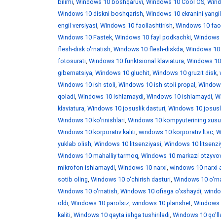
bilimi
,
Windows 10 boshqaruvi
,
Windows 10 Cool OS
,
Wind
Windows 10 diskni boshqarish
,
Windows 10 ekranini yangi
engil versiyasi
,
Windows 10 faollashtirish
,
Windows 10 faoll
Windows 10 Fastek
,
Windows 10 fayl podkachki
,
Windows 1
flesh-disk o'rnatish
,
Windows 10 flesh-diskda
,
Windows 10 f
fotosurati
,
Windows 10 funktsional klaviatura
,
Windows 10 
gibernatsiya
,
Windows 10 gluchit
,
Windows 10 gruzit disk
,
Windows 10 ish stoli
,
Windows 10 ish stoli propal
,
Windows 
qoladi
,
Windows 10 ishlamaydi
,
Windows 10 ishlamaydi
,
W
klaviatura
,
Windows 10 josuslik dasturi
,
Windows 10 josusli
Windows 10 ko'rinishlari
,
Windows 10 kompyuterining xusus
Windows 10 korporativ kaliti
,
windows 10 korporativ ltsc
,
W
yuklab olish
,
Windows 10 litsenziyasi
,
Windows 10 litsenzi
Windows 10 mahalliy tarmoq
,
Windows 10 markazi otzyvo
mikrofon ishlamaydi
,
Windows 10 narxi
,
windows 10 narxi 
sotib oling
,
Windows 10 o'chirish dasturi
,
Windows 10 o'rna
Windows 10 o'rnatish
,
Windows 10 ofisga o'xshaydi
,
windo
oldi
,
Windows 10 parolsiz
,
windows 10 planshet
,
Windows 1
kaliti
,
Windows 10 qayta ishga tushiriladi
,
Windows 10 qo'll