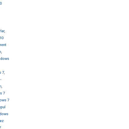
0
i
lar
,
10
rent
h
,
ndows
s 7
,
-
h
,
s 7
ows 7
pul
dows
rez
7