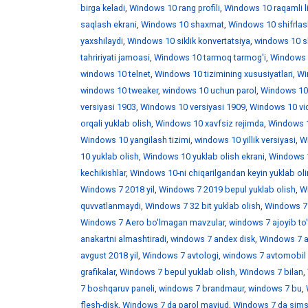
birga keladi
,
Windows 10 rang profili
,
Windows 10 raqamli l
saqlash ekrani
,
Windows 10 shaxmat
,
Windows 10 shifrlas
yaxshilaydi
,
Windows 10 siklik konvertatsiya
,
windows 10 skr
tahririyati jamoasi
,
Windows 10 tarmoq tarmog'i
,
Windows 
windows 10 telnet
,
Windows 10 tizimining xususiyatlari
,
Win
windows 10 tweaker
,
windows 10 uchun parol
,
Windows 10
versiyasi 1903
,
Windows 10 versiyasi 1909
,
Windows 10 vid
orqali yuklab olish
,
Windows 10 xavfsiz rejimda
,
Windows 1
Windows 10 yangilash tizimi
,
windows 10 yillik versiyasi
,
Wi
10 yuklab olish
,
Windows 10 yuklab olish ekrani
,
Windows 1
kechikishlar
,
Windows 10-ni chiqarilgandan keyin yuklab ol
Windows 7 2018 yil
,
Windows 7 2019 bepul yuklab olish
,
W
quvvatlanmaydi
,
Windows 7 32 bit yuklab olish
,
Windows 7 
Windows 7 Aero bo'lmagan mavzular
,
windows 7 ajoyib to
anakartni almashtiradi
,
windows 7 andex disk
,
Windows 7 a
avgust 2018 yil
,
Windows 7 avtologi
,
windows 7 avtomobil 
grafikalar
,
Windows 7 bepul yuklab olish
,
Windows 7 bilan
,
7 boshqaruv paneli
,
windows 7 brandmaur
,
windows 7 bu
,
flesh-disk
,
Windows 7 da parol mavjud
,
Windows 7 da sims