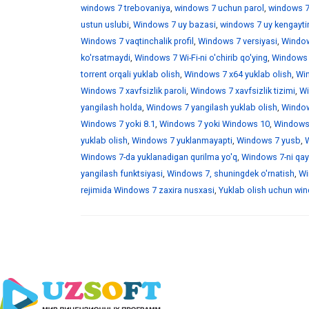
windows 7 trebovaniya
,
windows 7 uchun parol
,
windows 7
ustun uslubi
,
Windows 7 uy bazasi
,
windows 7 uy kengaytir
Windows 7 vaqtinchalik profil
,
Windows 7 versiyasi
,
Window
ko'rsatmaydi
,
Windows 7 Wi-Fi-ni o'chirib qo'ying
,
Windows 7
torrent orqali yuklab olish
,
Windows 7 x64 yuklab olish
,
Win
Windows 7 xavfsizlik paroli
,
Windows 7 xavfsizlik tizimi
,
Wi
yangilash holda
,
Windows 7 yangilash yuklab olish
,
Windows
Windows 7 yoki 8.1
,
Windows 7 yoki Windows 10
,
Windows 
yuklab olish
,
Windows 7 yuklanmayapti
,
Windows 7 yusb
,
W
Windows 7-da yuklanadigan qurilma yo'q
,
Windows 7-ni qayt
yangilash funktsiyasi
,
Windows 7, shuningdek o'rnatish
,
Wi
rejimida Windows 7 zaxira nusxasi
,
Yuklab olish uchun wind