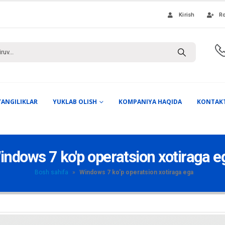
Kirish
Ro
YANGILIKLAR
YUKLAB OLISH
KOMPANIYA HAQIDA
KONTAK
indows 7 ko'p operatsion xotiraga e
Bosh sahifa
»
Windows 7 ko'p operatsion xotiraga ega