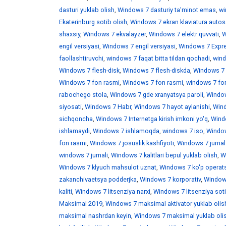
dasturi yuklab olish
,
Windows 7 dasturiy ta'minot emas
,
wi
Ekaterinburg sotib olish
,
Windows 7 ekran klaviatura auto
shaxsiy
,
Windows 7 ekvalayzer
,
Windows 7 elektr quvvati
,
W
engil versiyasi
,
Windows 7 engil versiyasi
,
Windows 7 Expr
faollashtiruvchi
,
windows 7 faqat bitta tildan qochadi
,
wind
Windows 7 flesh-disk
,
Windows 7 flesh-diskda
,
Windows 7 f
Windows 7 fon rasmi
,
Windows 7 fon rasmi
,
windows 7 fo
rabochego stola
,
Windows 7 gde xranyatsya paroli
,
Window
siyosati
,
Windows 7 Habr
,
Windows 7 hayot aylanishi
,
Wind
sichqoncha
,
Windows 7 Internetga kirish imkoni yo'q
,
Windo
ishlamaydi
,
Windows 7 ishlamoqda
,
windows 7 iso
,
Window
fon rasmi
,
Windows 7 josuslik kashfiyoti
,
Windows 7 jurnal
windows 7 jurnali
,
Windows 7 kalitlari bepul yuklab olish
,
W
Windows 7 klyuch mahsulot uznat
,
Windows 7 ko'p operats
zakanchivaetsya podderjka
,
Windows 7 korporativ
,
Windows
kaliti
,
Windows 7 litsenziya narxi
,
Windows 7 litsenziya soti
Maksimal 2019
,
Windows 7 maksimal aktivator yuklab olis
maksimal nashrdan keyin
,
Windows 7 maksimal yuklab oli