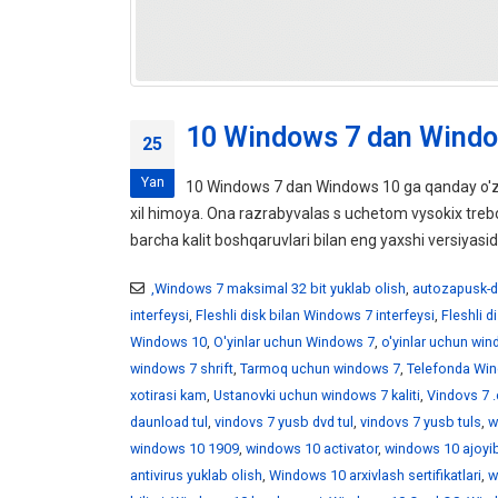
10 Windows 7 dan Windo
25
Yan
10 Windows 7 dan Windows 10 ga qanday o'z
xil himoya. Ona razrabyvalas s uchetom vysokix tr
barcha kalit boshqaruvlari bilan eng yaxshi versiyasid
,Windows 7 maksimal 32 bit yuklab olish
,
autozapusk-d
interfeysi
,
Fleshli disk bilan Windows 7 interfeysi
,
Fleshli 
Windows 10
,
O'yinlar uchun Windows 7
,
o'yinlar uchun wi
windows 7 shrift
,
Tarmoq uchun windows 7
,
Telefonda Win
xotirasi kam
,
Ustanovki uchun windows 7 kaliti
,
Vindovs 7 .
daunload tul
,
vindovs 7 yusb dvd tul
,
vindovs 7 yusb tuls
,
w
windows 10 1909
,
windows 10 activator
,
windows 10 ajoyib
antivirus yuklab olish
,
Windows 10 arxivlash sertifikatlari
,
w