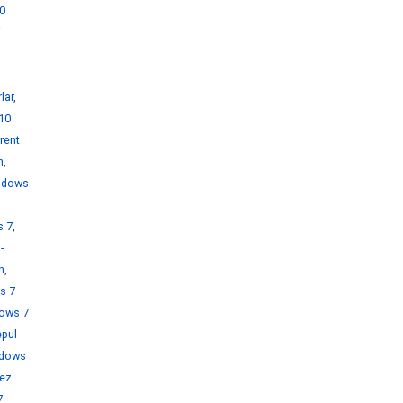
0
i
lar
,
10
rent
h
,
ndows
s 7
,
-
h
,
s 7
ows 7
pul
dows
rez
7