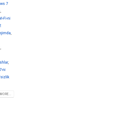
ws 7
e
,
-Fi-ni
2
ejimda
,
i
,
shlar
,
-ni
sizlik
MORE...