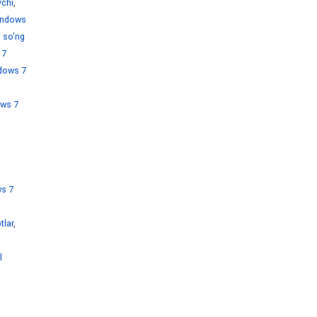
chi
,
ndows
 so'ng
 7
dows 7
ws 7
s 7
tlar
,
l