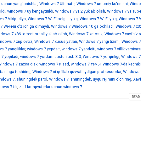
 uchun yangilanishlar
,
Windows 7 Ultimate
,
Windows 7 umumiy ko'rinishi
,
Windo
ildi
,
windows 7 uy kengaytirildi
,
Windows 7 va 2 yuklab olish
,
Windows 7 va Tub
s 7 Vikipediya
,
Windows 7 Wi-Fi belgisi yo'q
,
Windows 7 Wi-Fi yo'q
,
Windows 7 Wi
 Wi-Fi-ni o'z ichiga olmaydi
,
Windows 7 Windows 10 ga ochiladi
,
Windows 7 x3
dows 7 x86 torrent orqali yuklab olish
,
Windows 7 xatosiz
,
Windows 7 xavfsiz r
ndows 7 xrip ovoz
,
Windows 7 xususiyatlari
,
Windows 7 yangi tizimi
,
Windows 7
 7 yangiliklar
,
windows 7 yepdeit
,
windows 7 yepdeiti
,
windows 7 yillik versiyas
7 yopiladi
,
windows 7 yordam dasturi usb 3.0
,
Windows 7 yorqinligi
,
Windows 7
indows 7 zaxira disk
,
windows 7 и ssd
,
windows 7 темы
,
Windows 7-da kechiki
a ishga tushiring
,
Windows 7-ni qo'llab-quvvatlaydigan protsessorlar
,
Windows 7
ndows 7, shuningdek parol
,
Windows 7, shuningdek, uyqu rejimini o'chiring
,
Xavf
ows 7 tili
,
zaif kompyuterlar uchun windows 7
READ 