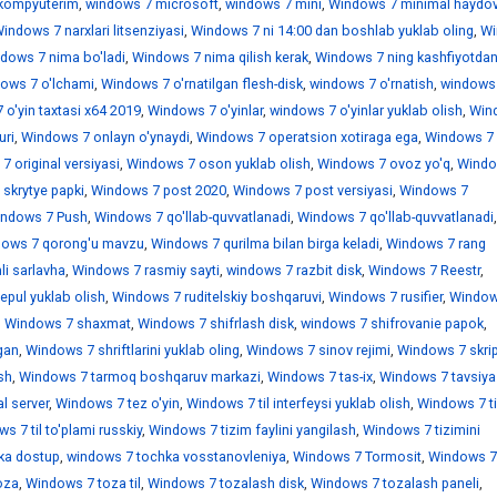
kompyuterim
,
windows 7 microsoft
,
windows 7 mini
,
Windows 7 minimal haydov
indows 7 narxlari litsenziyasi
,
Windows 7 ni 14:00 dan boshlab yuklab oling
,
Wi
dows 7 nima bo'ladi
,
Windows 7 nima qilish kerak
,
Windows 7 ning kashfiyotdan
ows 7 o'lchami
,
Windows 7 o'rnatilgan flesh-disk
,
windows 7 o'rnatish
,
windows
o'yin taxtasi x64 2019
,
Windows 7 o'yinlar
,
windows 7 o'yinlar yuklab olish
,
Win
uri
,
Windows 7 onlayn o'ynaydi
,
Windows 7 operatsion xotiraga ega
,
Windows 7
 original versiyasi
,
Windows 7 oson yuklab olish
,
Windows 7 ovoz yo'q
,
Windo
skrytye papki
,
Windows 7 post 2020
,
Windows 7 post versiyasi
,
Windows 7
ndows 7 Push
,
Windows 7 qo'llab-quvvatlanadi
,
Windows 7 qo'llab-quvvatlanadi
,
ows 7 qorong'u mavzu
,
Windows 7 qurilma bilan birga keladi
,
Windows 7 rang
i sarlavha
,
Windows 7 rasmiy sayti
,
windows 7 razbit disk
,
Windows 7 Reestr
,
epul yuklab olish
,
Windows 7 ruditelskiy boshqaruvi
,
Windows 7 rusifier
,
Window
,
Windows 7 shaxmat
,
Windows 7 shifrlash disk
,
windows 7 shifrovanie papok
,
gan
,
Windows 7 shriftlarini yuklab oling
,
Windows 7 sinov rejimi
,
Windows 7 skrip
sh
,
Windows 7 tarmoq boshqaruv markazi
,
Windows 7 tas-ix
,
Windows 7 tavsiya
l server
,
Windows 7 tez o'yin
,
Windows 7 til interfeysi yuklab olish
,
Windows 7 ti
s 7 til to'plami russkiy
,
Windows 7 tizim faylini yangilash
,
Windows 7 tizimini
ka dostup
,
windows 7 tochka vosstanovleniya
,
Windows 7 Tormosit
,
Windows 7
oza
,
Windows 7 toza til
,
Windows 7 tozalash disk
,
Windows 7 tozalash paneli
,