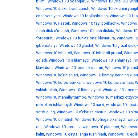
bilimi
,
Windows 10 boshqaruvi
,
Windows 10 Cool OS
,
Wind
Windows 10 diskni boshqarish
,
Windows 10 ekranini yangi
engil versiyasi
,
Windows 10 faollashtirish
,
Windows 10 faoll
Windows 10 Fastek
,
Windows 10 fayl podkachki
,
Windows 1
flesh-disk o'rnatish
,
Windows 10 flesh-diskda
,
Windows 10 f
fotosurati
,
Windows 10 funktsional klaviatura
,
Windows 10 
gibernatsiya
,
Windows 10 gluchit
,
Windows 10 gruzit disk
,
Windows 10 ish stoli
,
Windows 10 ish stoli propal
,
Windows 
qoladi
,
Windows 10 ishlamaydi
,
Windows 10 ishlamaydi
,
W
klaviatura
,
Windows 10 josuslik dasturi
,
Windows 10 josusli
Windows 10 ko'rinishlari
,
Windows 10 kompyuterining xusus
Windows 10 korporativ kaliti
,
windows 10 korporativ ltsc
,
W
yuklab olish
,
Windows 10 litsenziyasi
,
Windows 10 litsenzi
Windows 10 mahalliy tarmoq
,
Windows 10 markazi otzyvo
mikrofon ishlamaydi
,
Windows 10 narxi
,
windows 10 narxi 
sotib oling
,
Windows 10 o'chirish dasturi
,
Windows 10 o'rna
Windows 10 o'rnatish
,
Windows 10 ofisga o'xshaydi
,
windo
oldi
,
Windows 10 parolsiz
,
windows 10 planshet
,
Windows 1
kaliti
,
Windows 10 qayta ishga tushiriladi
,
Windows 10 qo'll