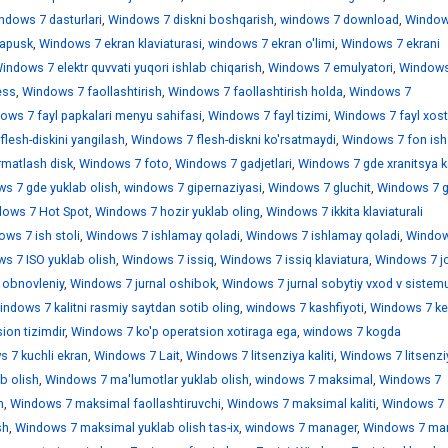
ndows 7 dasturlari
,
Windows 7 diskni boshqarish
,
windows 7 download
,
Window
sapusk
,
Windows 7 ekran klaviaturasi
,
windows 7 ekran o'limi
,
Windows 7 ekrani
indows 7 elektr quvvati yuqori ishlab chiqarish
,
Windows 7 emulyatori
,
Windows
ess
,
Windows 7 faollashtirish
,
Windows 7 faollashtirish holda
,
Windows 7
ows 7 fayl papkalari menyu sahifasi
,
Windows 7 fayl tizimi
,
Windows 7 fayl xostl
lesh-diskini yangilash
,
Windows 7 flesh-diskni ko'rsatmaydi
,
Windows 7 fon ish 
rmatlash disk
,
Windows 7 foto
,
Windows 7 gadjetlari
,
Windows 7 gde xranitsya k
s 7 gde yuklab olish
,
windows 7 gipernaziyasi
,
Windows 7 gluchit
,
Windows 7 
ows 7 Hot Spot
,
Windows 7 hozir yuklab oling
,
Windows 7 ikkita klaviaturali
ws 7 ish stoli
,
Windows 7 ishlamay qoladi
,
Windows 7 ishlamay qoladi
,
Window
s 7 ISO yuklab olish
,
Windows 7 issiq
,
Windows 7 issiq klaviatura
,
Windows 7 jo
 obnovleniy
,
Windows 7 jurnal oshibok
,
Windows 7 jurnal sobytiy vxod v sistem
indows 7 kalitni rasmiy saytdan sotib oling
,
windows 7 kashfiyoti
,
Windows 7 ke
ion tizimdir
,
Windows 7 ko'p operatsion xotiraga ega
,
windows 7 kogda
 7 kuchli ekran
,
Windows 7 Lait
,
Windows 7 litsenziya kaliti
,
Windows 7 litsenzi
b olish
,
Windows 7 ma'lumotlar yuklab olish
,
windows 7 maksimal
,
Windows 7
h
,
Windows 7 maksimal faollashtiruvchi
,
Windows 7 maksimal kaliti
,
Windows 7
sh
,
Windows 7 maksimal yuklab olish tas-ix
,
windows 7 manager
,
Windows 7 mar