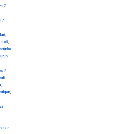
s 7
 7
ari
,
stoli
,
artinka
guruh
s 7
nli
u
,
silgan
,
ya
kazini