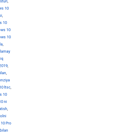
sturi
,
ws 10
si
,
s 10
ows 10
ows 10
da
,
hlamay
iq
 2019
,
ilan
,
enziya
0 ltsc
,
s 10
0 ni
atish
,
olni
10 Pro
bilan