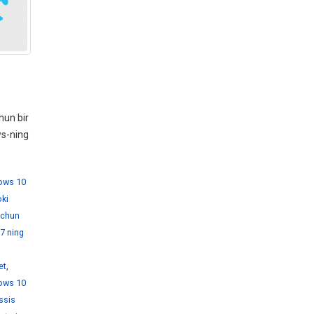
hun bir
ws-ning
dows 10
ki
 uchun
7 ning
et
,
ows 10
ssis