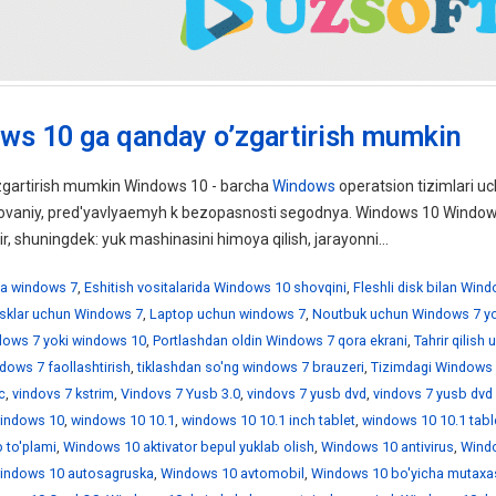
ws 10 ga qanday o’zgartirish mumkin
gartirish mumkin Windows 10 - barcha
Windows
operatsion tizimlari uc
ebovaniy, pred'yavlyaemyh k bezopasnosti segodnya. Windows 10 Windo
ir, shuningdek: yuk mashinasini himoya qilish, jarayonni...
a windows 7
,
Eshitish vositalarida Windows 10 shovqini
,
Fleshli disk bilan Win
disklar uchun Windows 7
,
Laptop uchun windows 7
,
Noutbuk uchun Windows 7 yo
ndows 7 yoki windows 10
,
Portlashdan oldin Windows 7 qora ekrani
,
Tahrir qilish
dows 7 faollashtirish
,
tiklashdan so'ng windows 7 brauzeri
,
Tizimdagi Windows 
c
,
vindovs 7 kstrim
,
Vindovs 7 Yusb 3.0
,
vindovs 7 yusb dvd
,
vindovs 7 yusb dvd
indows 10
,
windows 10 10.1
,
windows 10 10.1 inch tablet
,
windows 10 10.1 tabl
 to'plami
,
Windows 10 aktivator bepul yuklab olish
,
Windows 10 antivirus
,
Wind
indows 10 autosagruska
,
Windows 10 avtomobil
,
Windows 10 bo'yicha mutaxa