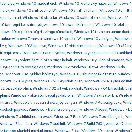
itsenziya
,
windows 10 razdelit disk
,
Windows 10 roditelskiy nazorati
,
Windows 1
h disk
,
windows 10 shifrovanie
,
Windows 10 shrift o'lchami
,
Windows 10 shriftn
ipt tizimlari
,
Windows 10 skriptlar
,
Windows 10 sotib olish kaliti
,
Windows 10
10 tarmoqni ko'rsatmaydi
,
windows 10 tasvirni ko'rsatish
,
Windows 10 telefon
,
dows 10 to'g'ridan-to'g'ri tizimga o'rnatiladi
,
Windows 10 tozalash uchun dastur
 uchun windows 7 mavzu
,
windows 10 update
,
Windows 10 versiyasi
,
Windows 
jety
,
Windows 10 Vikipediya
,
Windows 10 virtual mashinasi
,
Windows 10 x32 tor
0 xripit ovoz
,
Windows 10 xususiyatlari
,
windows 10 yangilanishini olib tashlas
ndows 10 yordam dasturi bilan birga keladi
,
Windows 10 yuklab olinmagan
,
Wi
0 yuqori tizim ovoziga ega
,
windows 10 х
,
windows 10 х64
,
Windows 10-da
ing
,
Windows 10-ni yuklab bo'lmaydi
,
Windows 10, shuningdek o'rnatish
,
window
indows 7 2019 yilda
,
Windows 7 2019 yuklab olish
,
Windows 7 2020 yilda qo'llab
32 bit yuklab olish
,
Windows 7 32 bit yuklab olish
,
Windows 7 64 bit yuklab olis
'plami
,
Windows 7 aktivator bepul yuklab olish
,
Windows 7 aktivator km
,
Window
ntivirus
,
Windows 7 asosan diskda joylashgan
,
Windows 7 Autozagruska
,
Wind
saqlash papkasi
,
Windows 7 barcha versiyalari
,
windows 7 bepul
,
Windows 7 be
Windows 7 bildirishnoma ovozi
,
Windows 7 Bios
,
Windows 7 boshlang'ich
,
Win
Windows 7 bu nima
,
Windows 7 budilnik
,
Windows 7 Build 7601
,
windows 7 che
iz tarmoq ulanishi mavjud emas
,
Windows 7 dan Windows 10 gacha
,
Windows 