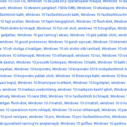
ows 10 Cool OS
,
Windows 10 da juda ko'p operatsiyalar mavjud
,
Windows 10 da
lash
,
Windows 10 ekranini yangilash 1920x1080
,
Windows 10 ekvalayzer
,
Windo
ashtirish kaliti
,
Windows 10 faollashtiruvchi kaliti
,
Windows 10 faollashtiruvchi
0 fayl xostlari
,
Windows 10 faylni kengaytirish
,
Windows 10 flesh-disk
,
Window
lesh-diskni ko'rmaydi
,
Windows 10 fon ish stoli
,
windows 10 fotografiya
,
Wind
gadjetlari
,
Windows 10 gaz tarmog'i ekrani
,
Windows 10 gde yuklab olish
,
wind
windows 10 gruzit protsessor
,
Windows 10 guruh siyosati
,
Windows 10 Internet
10 ish stoliga o'rnatilgan
,
Windows 10 ish stolini olib tashladi
,
Windows 10 is
indows 10 ishlamaydi
,
Windows 10 ishlamaydi
,
windows 10 iso
,
Windows 10 iss
k dasturi
,
Windows 10 josuslik funksiyasi
,
Windows 10 kaliti
,
Windows 10 kaliti
iyatlari
,
Windows 10 korporativ
,
Windows 10 korporativ 2016 moliyalashtirish b
indows 10 korporativ yuklab olish
,
Windows 10 litsenziya kaliti
,
windows 10 lits
yasi bepul
,
Windows 10 litsenziyasi toshkent
,
Windows 10 logotiplari
,
windows 1
v
,
windows 10 markazi uvedomleniy
,
windows 10 markazini kashf qilish
,
Window
almaty
,
Windows 10 narxi DNS
,
Windows 10 ni faollashtirib bo'lmaydi
,
Windows 1
tilgan flesh-disk
,
Windows 10 o'rnatish
,
Windows 10 o'rnatish
,
windows 10 o'rn
ws 10 operatsion tizimi ishlaydi
,
Windows 10 ovozi ishlamaydi
,
Windows 10 par
0 post versiyasi
,
windows 10 pro
,
Windows 10 pro faollashtiruvchisi
,
Windows 
ab-quvvatlash tarmog'ini aniqlamaydi
,
Windows 10 qulflari
,
Windows 10 qurilma 