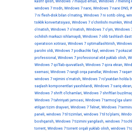
kashf qilish
,
Windows 7 mavjud emas
,
Windows 7 mening 
windows 7 msdn
,
Windows 7 narxi
,
Windows 7 narxi DNS
,
W
7 ni flesh-disk bilan o'rnating
,
Windows 7 ni sotib oling
,
win
tsiklik konvertatsiyasi
,
Windows 7 o'chirilishi mumkin
,
Wind
o'rnatish
,
Windows 7 o'rnatish
,
Windows 7 o'yin
,
Windows 7 
ochilish markazi ishlamaydi
,
Windows 7 olib tashlash dast
operatsion xotirasi
,
Windows 7 optimallashtirish
,
Windows 7
parolni oldi
,
Windows 7 podkachki fayl
,
windows 7 pokazat 
professional
,
Windows 7 professional x64 yuklab olish
,
Wi
Windows 7 qo'llab-quvvatlash
,
Windows 7 qora ekran
,
Wind
sxemasi
,
Windows 7 rangli orqa panellar
,
Windows 7 raqaml
windows 7 rejimini o'rnatish
,
Windows 7 ro'yxatdan holda b
saqlash komponentlari yaxshilandi
,
Windows 7 sariq ekran
Windows 7 shrift o'lchamlari
,
Windows 7 shriftlari buzilma
Windows 7 tahririyati jamoasi
,
Windows 7 tarmog'iga ulani
etilgan tizim drayveri
,
Windows 7 Telnet
,
Windows 7 termina
paneli
,
windows 7 til tizimlari
,
windows 7 til to'plami
,
Window
boshqarish
,
Windows 7 tizimini yangilash
,
windows 7 toch
torrent
,
Windows 7 torrent orqali yuklab olish
,
windows 7 t