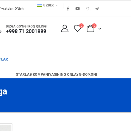
UZBEK
'yxatdan O'tish
0
0
BIZGA QO'NG'IROQ QILING!
+998 71 2001999
TLAR
STARLAB KOMPANIYASINING ONLAYN-DO'KONI
ga