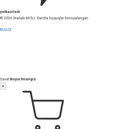
yetkaziladi
© 2026 Starlab MChJ. Barcha huquqlar himoyalangan.
RU
/
UZ
Savat
Buyurtmangiz
×