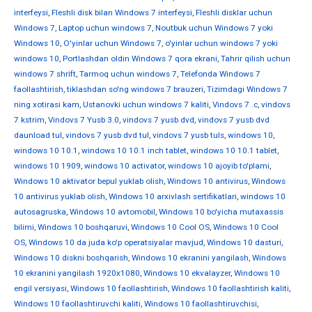
interfeysi
,
Fleshli disk bilan Windows 7 interfeysi
,
Fleshli disklar uchun
Windows 7
,
Laptop uchun windows 7
,
Noutbuk uchun Windows 7 yoki
Windows 10
,
O'yinlar uchun Windows 7
,
o'yinlar uchun windows 7 yoki
windows 10
,
Portlashdan oldin Windows 7 qora ekrani
,
Tahrir qilish uchun
windows 7 shrift
,
Tarmoq uchun windows 7
,
Telefonda Windows 7
faollashtirish
,
tiklashdan so'ng windows 7 brauzeri
,
Tizimdagi Windows 7
ning xotirasi kam
,
Ustanovki uchun windows 7 kaliti
,
Vindovs 7 .c
,
vindovs
7 kstrim
,
Vindovs 7 Yusb 3.0
,
vindovs 7 yusb dvd
,
vindovs 7 yusb dvd
daunload tul
,
vindovs 7 yusb dvd tul
,
vindovs 7 yusb tuls
,
windows 10
,
windows 10 10.1
,
windows 10 10.1 inch tablet
,
windows 10 10.1 tablet
,
windows 10 1909
,
windows 10 activator
,
windows 10 ajoyib to'plami
,
Windows 10 aktivator bepul yuklab olish
,
Windows 10 antivirus
,
Windows
10 antivirus yuklab olish
,
Windows 10 arxivlash sertifikatlari
,
windows 10
autosagruska
,
Windows 10 avtomobil
,
Windows 10 bo'yicha mutaxassis
bilimi
,
Windows 10 boshqaruvi
,
Windows 10 Cool OS
,
Windows 10 Cool
OS
,
Windows 10 da juda ko'p operatsiyalar mavjud
,
Windows 10 dasturi
,
Windows 10 diskni boshqarish
,
Windows 10 ekranini yangilash
,
Windows
10 ekranini yangilash 1920x1080
,
Windows 10 ekvalayzer
,
Windows 10
engil versiyasi
,
Windows 10 faollashtirish
,
Windows 10 faollashtirish kaliti
,
Windows 10 faollashtiruvchi kaliti
,
Windows 10 faollashtiruvchisi
,