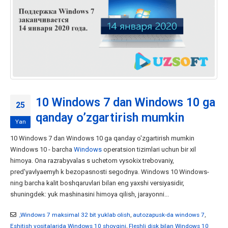
10 Windows 7 dan Windows 10 ga
25
qanday o’zgartirish mumkin
Yan
10 Windows 7 dan Windows 10 ga qanday o'zgartirish mumkin
Windows 10 - barcha
Windows
operatsion tizimlari uchun bir xil
himoya. Ona razrabyvalas s uchetom vysokix trebovaniy,
pred'yavlyaemyh k bezopasnosti segodnya. Windows 10 Windows-
ning barcha kalit boshqaruvlari bilan eng yaxshi versiyasidir,
shuningdek: yuk mashinasini himoya qilish, jarayonni...
,Windows 7 maksimal 32 bit yuklab olish
,
autozapusk-da windows 7
,
Eshitish vositalarida Windows 10 shovqini
,
Fleshli disk bilan Windows 10