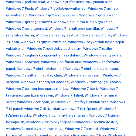
Windows 7 professional
,
Windows 7 professional x64 yuklab olish
,
Windows 7 Push
,
Windows 7 qo'llab-quvvatlanadi
,
Windows 7 qo'llab-
quvvatlanadi
,
Windows 7 qo'llab-quvvatlash
,
Windows 7 qora ekran
,
Windows 7 qorong'u mavzu
,
Windows 7 qurilma bilan birga keladi
,
Windows 7 rang sxemasi
,
Windows 7 rangli orqa panellar
,
Windows 7
raqamli sarlavha
,
Windows 7 rasmiy sayti
,
windows 7 razbit disk
,
Windows
7 Reestr
,
windows 7 rejimini o'rnatish
,
Windows 7 ro'yxatdan holda bepul
yuklab olish
,
Windows 7 ruditelskiy boshqaruvi
,
Windows 7 rusifier
,
Windows 7 saqlash komponentlari yaxshilandi
,
Windows 7 sariq ekran
,
Windows 7 shaxmat
,
Windows 7 shifrlash disk
,
windows 7 shifrovanie
papok
,
Windows 7 shrift o'lchamlari
,
Windows 7 shriftlari buzilmagan
,
Windows 7 shriftlarini yuklab oling
,
Windows 7 sinov rejimi
,
Windows 7
skriptlar
,
Windows 7 tahririyati jamoasi
,
Windows 7 tarmog'iga ulanish
,
Windows 7 tarmoq boshqaruv markazi
,
Windows 7 tas-ix
,
Windows 7
tavsiya etilgan tizim drayveri
,
Windows 7 Telnet
,
Windows 7 terminal
server
,
Windows 7 tez o'yin
,
Windows 7 til interfeysi yuklab olish
,
Windows
7 til paneli
,
windows 7 til tizimlari
,
windows 7 til to'plami
,
Windows 7 til
to'plami russkiy
,
Windows 7 tizim faylini yangilash
,
Windows 7 tizimini
boshqarish
,
Windows 7 tizimini yangilash
,
windows 7 tochka dostup
,
windows 7 tochka vosstanovleniya
,
Windows 7 Tormosit
,
Windows 7
torrent
,
Windows 7 torrent orqali yuklab olish
,
windows 7 toza
,
Windows 7