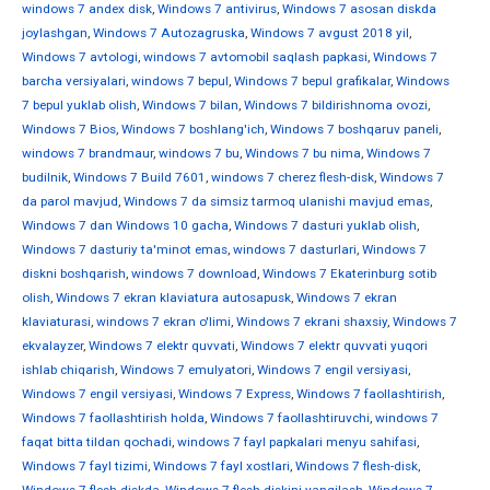
windows 7 andex disk
,
Windows 7 antivirus
,
Windows 7 asosan diskda
joylashgan
,
Windows 7 Autozagruska
,
Windows 7 avgust 2018 yil
,
Windows 7 avtologi
,
windows 7 avtomobil saqlash papkasi
,
Windows 7
barcha versiyalari
,
windows 7 bepul
,
Windows 7 bepul grafikalar
,
Windows
7 bepul yuklab olish
,
Windows 7 bilan
,
Windows 7 bildirishnoma ovozi
,
Windows 7 Bios
,
Windows 7 boshlang'ich
,
Windows 7 boshqaruv paneli
,
windows 7 brandmaur
,
windows 7 bu
,
Windows 7 bu nima
,
Windows 7
budilnik
,
Windows 7 Build 7601
,
windows 7 cherez flesh-disk
,
Windows 7
da parol mavjud
,
Windows 7 da simsiz tarmoq ulanishi mavjud emas
,
Windows 7 dan Windows 10 gacha
,
Windows 7 dasturi yuklab olish
,
Windows 7 dasturiy ta'minot emas
,
windows 7 dasturlari
,
Windows 7
diskni boshqarish
,
windows 7 download
,
Windows 7 Ekaterinburg sotib
olish
,
Windows 7 ekran klaviatura autosapusk
,
Windows 7 ekran
klaviaturasi
,
windows 7 ekran o'limi
,
Windows 7 ekrani shaxsiy
,
Windows 7
ekvalayzer
,
Windows 7 elektr quvvati
,
Windows 7 elektr quvvati yuqori
ishlab chiqarish
,
Windows 7 emulyatori
,
Windows 7 engil versiyasi
,
Windows 7 engil versiyasi
,
Windows 7 Express
,
Windows 7 faollashtirish
,
Windows 7 faollashtirish holda
,
Windows 7 faollashtiruvchi
,
windows 7
faqat bitta tildan qochadi
,
windows 7 fayl papkalari menyu sahifasi
,
Windows 7 fayl tizimi
,
Windows 7 fayl xostlari
,
Windows 7 flesh-disk
,