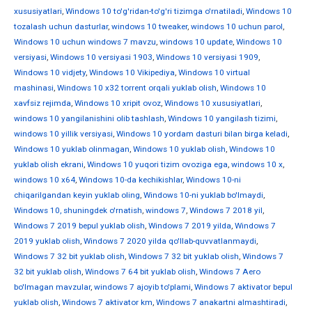
xususiyatlari
,
Windows 10 to'g'ridan-to'g'ri tizimga o'rnatiladi
,
Windows 10
tozalash uchun dasturlar
,
windows 10 tweaker
,
windows 10 uchun parol
,
Windows 10 uchun windows 7 mavzu
,
windows 10 update
,
Windows 10
versiyasi
,
Windows 10 versiyasi 1903
,
Windows 10 versiyasi 1909
,
Windows 10 vidjety
,
Windows 10 Vikipediya
,
Windows 10 virtual
mashinasi
,
Windows 10 x32 torrent orqali yuklab olish
,
Windows 10
xavfsiz rejimda
,
Windows 10 xripit ovoz
,
Windows 10 xususiyatlari
,
windows 10 yangilanishini olib tashlash
,
Windows 10 yangilash tizimi
,
windows 10 yillik versiyasi
,
Windows 10 yordam dasturi bilan birga keladi
,
Windows 10 yuklab olinmagan
,
Windows 10 yuklab olish
,
Windows 10
yuklab olish ekrani
,
Windows 10 yuqori tizim ovoziga ega
,
windows 10 х
,
windows 10 х64
,
Windows 10-da kechikishlar
,
Windows 10-ni
chiqarilgandan keyin yuklab oling
,
Windows 10-ni yuklab bo'lmaydi
,
Windows 10, shuningdek o'rnatish
,
windows 7
,
Windows 7 2018 yil
,
Windows 7 2019 bepul yuklab olish
,
Windows 7 2019 yilda
,
Windows 7
2019 yuklab olish
,
Windows 7 2020 yilda qo'llab-quvvatlanmaydi
,
Windows 7 32 bit yuklab olish
,
Windows 7 32 bit yuklab olish
,
Windows 7
32 bit yuklab olish
,
Windows 7 64 bit yuklab olish
,
Windows 7 Aero
bo'lmagan mavzular
,
windows 7 ajoyib to'plami
,
Windows 7 aktivator bepul
yuklab olish
,
Windows 7 aktivator km
,
Windows 7 anakartni almashtiradi
,