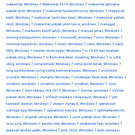
maksimal
,
Windows 7 Maksimal 2019
,
Windows 7 maksimal aktivator
yuklab olish
,
Windows 7 maksimal faollashtiruvchi
,
Windows 7 maksimal
kaliti
,
Windows 7 maksimal nashrdan keyin
,
Windows 7 maksimal yuklab
olish
,
Windows 7 maksimal yuklab olish tas-ix
,
windows 7 manager
,
Windows 7 markazini kashf qilish
,
Windows 7 mavjud emas
,
Windows 7
mening kompyuterim
,
windows 7 microsoft
,
windows 7 mini
,
Windows 7
minimal haydovchi
,
windows 7 msdn
,
Windows 7 narxi
,
Windows 7 narxi
DNS
,
Windows 7 narxlari litsenziyasi
,
Windows 7 ni 14:00 dan boshlab
yuklab oling
,
Windows 7 ni flesh-disk bilan o'rnating
,
Windows 7 ni sotib
oling
,
windows 7 nima bo'ladi
,
Windows 7 nima qilish kerak
,
Windows 7
ning kashfiyotdan so'ng tsiklik konvertatsiyasi
,
Windows 7 o'chirilishi
mumkin
,
Windows 7 o'lchami
,
Windows 7 o'rnatilgan flesh-disk
,
Windows 7
o'rnatish
,
windows 7 o'rnatish
,
windows 7 o'rnatish
,
Windows 7 o'yin
,
Windows 7 o'yin taxtasi x64 2019
,
Windows 7 o'yinlar
,
windows 7 o'yinlar
yuklab olish
,
Windows 7 ochilish markazi ishlamaydi
,
Windows 7 olib
tashlash dasturi
,
Windows 7 onlayn o'ynaydi
,
Windows 7 operatsion
xotiraga ega
,
Windows 7 operatsion xotirasi
,
Windows 7 optimallashtirish
,
Windows 7 original versiyasi
,
Windows 7 oson yuklab olish
,
Windows 7
ovoz yo'q
,
Windows 7 parolni oldi
,
Windows 7 podkachki fayl
,
windows 7
pokazat skrytye papki
,
Windows 7 post 2020
,
Windows 7 post versiyasi
,