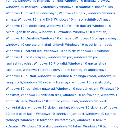
10 ltsc
,
Windows 10 mahalliy tarmoq
,
Windows 10 markazi otzyvov
,
windows 10 markazi uvedomleniy
,
windows 10 markazini kashf qilish
,
Windows 10 mikrofon ishlamaydi
,
Windows 10 narxi
,
windows 10 narxi
almaty
,
Windows 10 narxi DNS
,
Windows 10 ni faollashtirib bo'lmaydi
,
Windows 10 ni sotib oling
,
Windows 10 o'chirish dasturi
,
Windows 10
o'rnatilgan flesh-disk
,
windows 10 o'rnatish
,
Windows 10 o'rnatish
,
Windows 10 o'rnatish
,
Windows 10 o'rnatish
,
Windows 10 ofisga o'xshaydi
,
windows 10 operatsion tizimi ishlaydi
,
Windows 10 ovozi ishlamaydi
,
Windows 10 parolni oldi
,
Windows 10 parolsiz
,
windows 10 planshet
,
Windows 10 post versiyasi
,
windows 10 pro
,
Windows 10 pro
faollashtiruvchisi
,
Windows 10 Pro kaliti
,
Windows 10 qayta ishga
tushiriladi
,
Windows 10 qo'llab-quvvatlash tarmog'ini aniqlamaydi
,
Windows 10 qulflari
,
Windows 10 qurilma bilan birga keladi
,
Windows 10
rang profili
,
Windows 10 raqamli litsenziya
,
windows 10 razdelit disk
,
Windows 10 roditelskiy nazorati
,
Windows 10 saqlash ekrani
,
Windows 10
shaxmat
,
Windows 10 shifrlash disk
,
windows 10 shifrovanie
,
Windows 10
shrift o'lchami
,
Windows 10 shriftni yaxshilaydi
,
Windows 10 siklik
konvertatsiya
,
windows 10 skript tizimlari
,
Windows 10 skriptlar
,
Windows
10 sotib olish kaliti
,
Windows 10 tahririyati jamoasi
,
Windows 10 tarmoq
tarmog'i
,
Windows 10 tarmoqni ko'rsatmaydi
,
windows 10 tasvirni
ko'rsatish
,
Windows 10 telefon
,
windows 10 telnet
,
Windows 10 tizimining