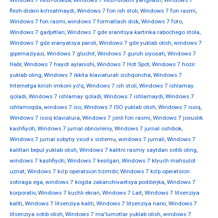
Windows 7 flesh-diskda
,
Windows 7 flesh-diskini yangilash
,
Windows 7
flesh-diskni ko'rsatmaydi
,
Windows 7 fon ish stoli
,
Windows 7 fon rasmi
,
Windows 7 fon rasmi
,
windows 7 formatlash disk
,
Windows 7 foto
,
Windows 7 gadjetlari
,
Windows 7 gde xranitsya kartinka rabochego stola
,
Windows 7 gde xranyatsya paroli
,
Windows 7 gde yuklab olish
,
windows 7
gipernaziyasi
,
Windows 7 gluchit
,
Windows 7 guruh siyosati
,
Windows 7
Habr
,
Windows 7 hayot aylanishi
,
Windows 7 Hot Spot
,
Windows 7 hozir
yuklab oling
,
Windows 7 ikkita klaviaturali sichqoncha
,
Windows 7
Internetga kirish imkoni yo'q
,
Windows 7 ish stoli
,
Windows 7 ishlamay
qoladi
,
Windows 7 ishlamay qoladi
,
Windows 7 ishlamaydi
,
Windows 7
ishlamoqda
,
windows 7 iso
,
Windows 7 ISO yuklab olish
,
Windows 7 issiq
,
Windows 7 issiq klaviatura
,
Windows 7 jonli fon rasmi
,
Windows 7 josuslik
kashfiyoti
,
Windows 7 jurnal obnovleniy
,
Windows 7 jurnal oshibok
,
Windows 7 jurnal sobytiy vxod v sistemu
,
windows 7 jurnali
,
Windows 7
kalitlari bepul yuklab olish
,
Windows 7 kalitni rasmiy saytdan sotib oling
,
windows 7 kashfiyoti
,
Windows 7 kesilgan
,
Windows 7 klyuch mahsulot
uznat
,
Windows 7 ko'p operatsion tizimdir
,
Windows 7 ko'p operatsion
xotiraga ega
,
windows 7 kogda zakanchivaetsya podderjka
,
Windows 7
korporativ
,
Windows 7 kuchli ekran
,
Windows 7 Lait
,
Windows 7 litsenziya
kaliti
,
Windows 7 litsenziya kaliti
,
Windows 7 litsenziya narxi
,
Windows 7
litsenziya sotib olish
,
Windows 7 ma'lumotlar yuklab olish
,
windows 7