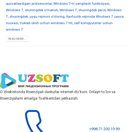
quvvatlaydigan protsessorlar
,
Windows 7-ni yangilash funktsiyasi
,
Windows 7, shuningdek o'rnatish
,
Windows 7, shuningdek parol
,
Windows
7, shuningdek, uyqu rejimini o'chiring
,
Xavfsizlik rejimida Windows 7 zaxira
nusxasi
,
Yuklab olish uchun windows 7 tili
,
zaif kompyuterlar uchun
windows 7
READ MORE...
Oʻzbekistonda litsenziyali dasturlar internet-doʻkoni. Onlayn toʻlov va
litsenziyalarni emailga Toshkentdan yetkazish.
+998 71 200 19 99