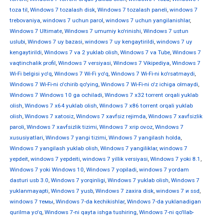
toza til
,
Windows 7 tozalash disk
,
Windows 7 tozalash paneli
,
windows 7
trebovaniya
,
windows 7 uchun parol
,
windows 7 uchun yangilanishlar
,
Windows 7 Ultimate
,
Windows 7 umumiy ko'rinishi
,
Windows 7 ustun
uslubi
,
Windows 7 uy bazasi
,
windows 7 uy kengaytirildi
,
windows 7 uy
kengaytirildi
,
Windows 7 va 2 yuklab olish
,
Windows 7 va Tube
,
Windows 7
vaqtinchalik profil
,
Windows 7 versiyasi
,
Windows 7 Vikipediya
,
Windows 7
Wi-Fi belgisi yo'q
,
Windows 7 Wi-Fi yo'q
,
Windows 7 Wi-Fi-ni ko'rsatmaydi
,
Windows 7 Wi-Fi-ni o'chirib qo'ying
,
Windows 7 Wi-Fi-ni o'z ichiga olmaydi
,
Windows 7 Windows 10 ga ochiladi
,
Windows 7 x32 torrent orqali yuklab
olish
,
Windows 7 x64 yuklab olish
,
Windows 7 x86 torrent orqali yuklab
olish
,
Windows 7 xatosiz
,
Windows 7 xavfsiz rejimda
,
Windows 7 xavfsizlik
paroli
,
Windows 7 xavfsizlik tizimi
,
Windows 7 xrip ovoz
,
Windows 7
xususiyatlari
,
Windows 7 yangi tizimi
,
Windows 7 yangilash holda
,
Windows 7 yangilash yuklab olish
,
Windows 7 yangiliklar
,
windows 7
yepdeit
,
windows 7 yepdeiti
,
windows 7 yillik versiyasi
,
Windows 7 yoki 8.1
,
Windows 7 yoki Windows 10
,
Windows 7 yopiladi
,
windows 7 yordam
dasturi usb 3.0
,
Windows 7 yorqinligi
,
Windows 7 yuklab olish
,
Windows 7
yuklanmayapti
,
Windows 7 yusb
,
Windows 7 zaxira disk
,
windows 7 и ssd
,
windows 7 темы
,
Windows 7-da kechikishlar
,
Windows 7-da yuklanadigan
qurilma yo'q
,
Windows 7-ni qayta ishga tushiring
,
Windows 7-ni qo'llab-