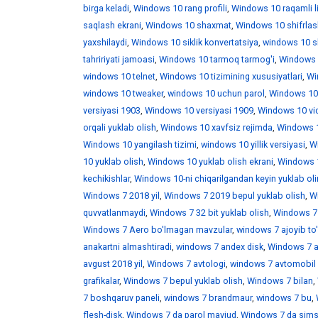
birga keladi
,
Windows 10 rang profili
,
Windows 10 raqamli l
saqlash ekrani
,
Windows 10 shaxmat
,
Windows 10 shifrlas
yaxshilaydi
,
Windows 10 siklik konvertatsiya
,
windows 10 skr
tahririyati jamoasi
,
Windows 10 tarmoq tarmog'i
,
Windows 
windows 10 telnet
,
Windows 10 tizimining xususiyatlari
,
Win
windows 10 tweaker
,
windows 10 uchun parol
,
Windows 10
versiyasi 1903
,
Windows 10 versiyasi 1909
,
Windows 10 vid
orqali yuklab olish
,
Windows 10 xavfsiz rejimda
,
Windows 1
Windows 10 yangilash tizimi
,
windows 10 yillik versiyasi
,
Wi
10 yuklab olish
,
Windows 10 yuklab olish ekrani
,
Windows 1
kechikishlar
,
Windows 10-ni chiqarilgandan keyin yuklab ol
Windows 7 2018 yil
,
Windows 7 2019 bepul yuklab olish
,
W
quvvatlanmaydi
,
Windows 7 32 bit yuklab olish
,
Windows 7 
Windows 7 Aero bo'lmagan mavzular
,
windows 7 ajoyib to
anakartni almashtiradi
,
windows 7 andex disk
,
Windows 7 a
avgust 2018 yil
,
Windows 7 avtologi
,
windows 7 avtomobil 
grafikalar
,
Windows 7 bepul yuklab olish
,
Windows 7 bilan
,
7 boshqaruv paneli
,
windows 7 brandmaur
,
windows 7 bu
,
flesh-disk
,
Windows 7 da parol mavjud
,
Windows 7 da sims