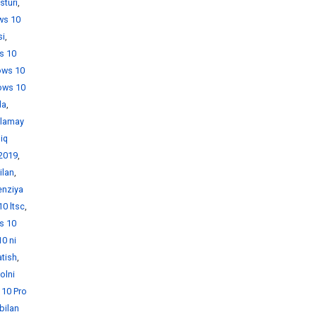
sturi
,
ws 10
si
,
s 10
ows 10
ows 10
da
,
hlamay
iq
 2019
,
ilan
,
enziya
0 ltsc
,
s 10
0 ni
atish
,
olni
10 Pro
bilan