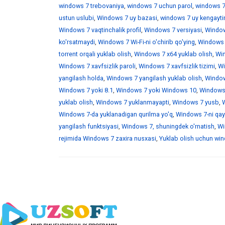
windows 7 trebovaniya
,
windows 7 uchun parol
,
windows 7
ustun uslubi
,
Windows 7 uy bazasi
,
windows 7 uy kengaytir
Windows 7 vaqtinchalik profil
,
Windows 7 versiyasi
,
Window
ko'rsatmaydi
,
Windows 7 Wi-Fi-ni o'chirib qo'ying
,
Windows 7
torrent orqali yuklab olish
,
Windows 7 x64 yuklab olish
,
Win
Windows 7 xavfsizlik paroli
,
Windows 7 xavfsizlik tizimi
,
Wi
yangilash holda
,
Windows 7 yangilash yuklab olish
,
Windows
Windows 7 yoki 8.1
,
Windows 7 yoki Windows 10
,
Windows 
yuklab olish
,
Windows 7 yuklanmayapti
,
Windows 7 yusb
,
W
Windows 7-da yuklanadigan qurilma yo'q
,
Windows 7-ni qayt
yangilash funktsiyasi
,
Windows 7, shuningdek o'rnatish
,
Wi
rejimida Windows 7 zaxira nusxasi
,
Yuklab olish uchun wind