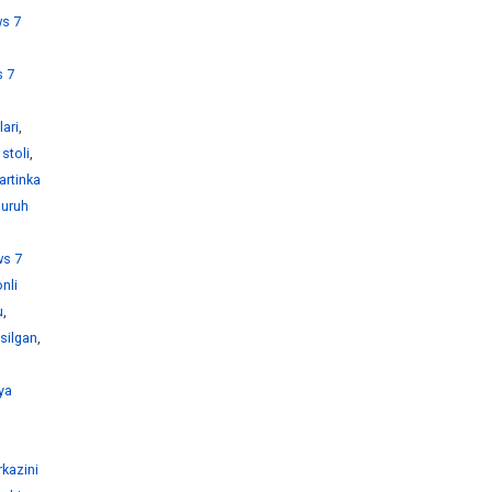
s 7
 7
ari
,
stoli
,
artinka
guruh
s 7
nli
u
,
silgan
,
ya
kazini