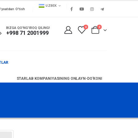
UZBEK
'yxatdan O'tish
0
0
BIZGA QO'NG'IROQ QILING!
+998 71 2001999
TLAR
STARLAB KOMPANIYASINING ONLAYN-DO'KONI