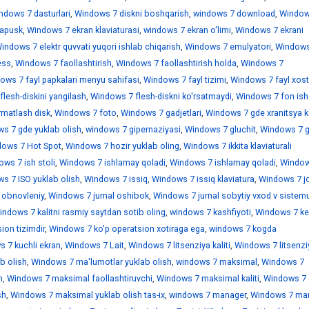
ndows 7 dasturlari
,
Windows 7 diskni boshqarish
,
windows 7 download
,
Window
sapusk
,
Windows 7 ekran klaviaturasi
,
windows 7 ekran o'limi
,
Windows 7 ekrani
indows 7 elektr quvvati yuqori ishlab chiqarish
,
Windows 7 emulyatori
,
Windows
ess
,
Windows 7 faollashtirish
,
Windows 7 faollashtirish holda
,
Windows 7
ows 7 fayl papkalari menyu sahifasi
,
Windows 7 fayl tizimi
,
Windows 7 fayl xostl
lesh-diskini yangilash
,
Windows 7 flesh-diskni ko'rsatmaydi
,
Windows 7 fon ish 
rmatlash disk
,
Windows 7 foto
,
Windows 7 gadjetlari
,
Windows 7 gde xranitsya k
s 7 gde yuklab olish
,
windows 7 gipernaziyasi
,
Windows 7 gluchit
,
Windows 7 
ows 7 Hot Spot
,
Windows 7 hozir yuklab oling
,
Windows 7 ikkita klaviaturali
ws 7 ish stoli
,
Windows 7 ishlamay qoladi
,
Windows 7 ishlamay qoladi
,
Window
s 7 ISO yuklab olish
,
Windows 7 issiq
,
Windows 7 issiq klaviatura
,
Windows 7 jo
 obnovleniy
,
Windows 7 jurnal oshibok
,
Windows 7 jurnal sobytiy vxod v sistem
indows 7 kalitni rasmiy saytdan sotib oling
,
windows 7 kashfiyoti
,
Windows 7 ke
ion tizimdir
,
Windows 7 ko'p operatsion xotiraga ega
,
windows 7 kogda
 7 kuchli ekran
,
Windows 7 Lait
,
Windows 7 litsenziya kaliti
,
Windows 7 litsenzi
b olish
,
Windows 7 ma'lumotlar yuklab olish
,
windows 7 maksimal
,
Windows 7
h
,
Windows 7 maksimal faollashtiruvchi
,
Windows 7 maksimal kaliti
,
Windows 7
sh
,
Windows 7 maksimal yuklab olish tas-ix
,
windows 7 manager
,
Windows 7 mar