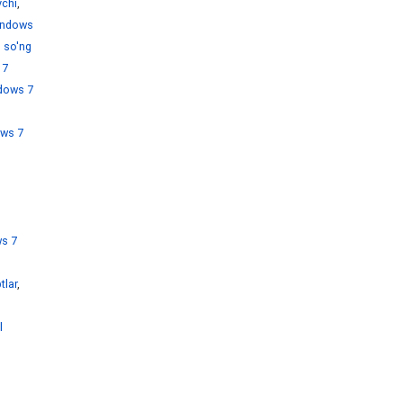
chi
,
ndows
 so'ng
 7
dows 7
ws 7
s 7
tlar
,
l