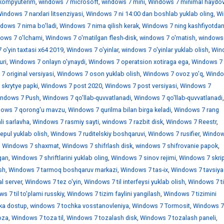
kompyuterim
,
windows 7 microsoft
,
windows 7 mini
,
Windows 7 minimal haydov
indows 7 narxlari litsenziyasi
,
Windows 7 ni 14:00 dan boshlab yuklab oling
,
Wi
dows 7 nima bo'ladi
,
Windows 7 nima qilish kerak
,
Windows 7 ning kashfiyotdan
ows 7 o'lchami
,
Windows 7 o'rnatilgan flesh-disk
,
windows 7 o'rnatish
,
windows
o'yin taxtasi x64 2019
,
Windows 7 o'yinlar
,
windows 7 o'yinlar yuklab olish
,
Win
uri
,
Windows 7 onlayn o'ynaydi
,
Windows 7 operatsion xotiraga ega
,
Windows 7
 original versiyasi
,
Windows 7 oson yuklab olish
,
Windows 7 ovoz yo'q
,
Windo
skrytye papki
,
Windows 7 post 2020
,
Windows 7 post versiyasi
,
Windows 7
ndows 7 Push
,
Windows 7 qo'llab-quvvatlanadi
,
Windows 7 qo'llab-quvvatlanadi
,
ows 7 qorong'u mavzu
,
Windows 7 qurilma bilan birga keladi
,
Windows 7 rang
i sarlavha
,
Windows 7 rasmiy sayti
,
windows 7 razbit disk
,
Windows 7 Reestr
,
epul yuklab olish
,
Windows 7 ruditelskiy boshqaruvi
,
Windows 7 rusifier
,
Window
,
Windows 7 shaxmat
,
Windows 7 shifrlash disk
,
windows 7 shifrovanie papok
,
gan
,
Windows 7 shriftlarini yuklab oling
,
Windows 7 sinov rejimi
,
Windows 7 skrip
sh
,
Windows 7 tarmoq boshqaruv markazi
,
Windows 7 tas-ix
,
Windows 7 tavsiya
l server
,
Windows 7 tez o'yin
,
Windows 7 til interfeysi yuklab olish
,
Windows 7 ti
s 7 til to'plami russkiy
,
Windows 7 tizim faylini yangilash
,
Windows 7 tizimini
ka dostup
,
windows 7 tochka vosstanovleniya
,
Windows 7 Tormosit
,
Windows 7
oza
,
Windows 7 toza til
,
Windows 7 tozalash disk
,
Windows 7 tozalash paneli
,