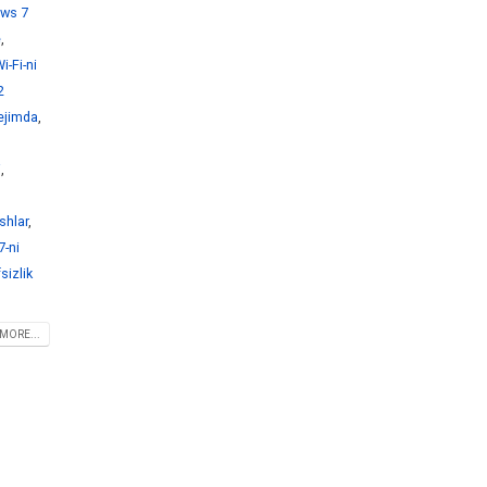
ws 7
e
,
-Fi-ni
2
ejimda
,
i
,
shlar
,
-ni
sizlik
MORE...