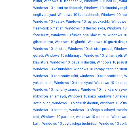
bilimi
,
Windows 10 boshqaruvi
,
Windows 10 Cool OS
,
Wind
Windows 10 diskni boshqarish
,
Windows 10 ekranini yangi
engil versiyasi
,
Windows 10 faollashtirish
,
Windows 10 faoll
Windows 10 Fastek
,
Windows 10 fayl podkachki
,
Windows 1
flesh-disk o'rnatish
,
Windows 10 flesh-diskda
,
Windows 10 f
fotosurati
,
Windows 10 funktsional klaviatura
,
Windows 10 
gibernatsiya
,
Windows 10 gluchit
,
Windows 10 gruzit disk
,
Windows 10 ish stoli
,
Windows 10 ish stoli propal
,
Windows 
qoladi
,
Windows 10 ishlamaydi
,
Windows 10 ishlamaydi
,
W
klaviatura
,
Windows 10 josuslik dasturi
,
Windows 10 josusli
Windows 10 ko'rinishlari
,
Windows 10 kompyuterining xusus
Windows 10 korporativ kaliti
,
windows 10 korporativ ltsc
,
W
yuklab olish
,
Windows 10 litsenziyasi
,
Windows 10 litsenzi
Windows 10 mahalliy tarmoq
,
Windows 10 markazi otzyvo
mikrofon ishlamaydi
,
Windows 10 narxi
,
windows 10 narxi 
sotib oling
,
Windows 10 o'chirish dasturi
,
Windows 10 o'rna
Windows 10 o'rnatish
,
Windows 10 ofisga o'xshaydi
,
windo
oldi
,
Windows 10 parolsiz
,
windows 10 planshet
,
Windows 1
kaliti
,
Windows 10 qayta ishga tushiriladi
,
Windows 10 qo'll