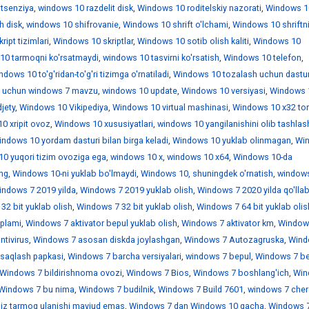
itsenziya
,
windows 10 razdelit disk
,
Windows 10 roditelskiy nazorati
,
Windows 1
h disk
,
windows 10 shifrovanie
,
Windows 10 shrift o'lchami
,
Windows 10 shriftn
ipt tizimlari
,
Windows 10 skriptlar
,
Windows 10 sotib olish kaliti
,
Windows 10
10 tarmoqni ko'rsatmaydi
,
windows 10 tasvirni ko'rsatish
,
Windows 10 telefon
,
dows 10 to'g'ridan-to'g'ri tizimga o'rnatiladi
,
Windows 10 tozalash uchun dastur
 uchun windows 7 mavzu
,
windows 10 update
,
Windows 10 versiyasi
,
Windows 
jety
,
Windows 10 Vikipediya
,
Windows 10 virtual mashinasi
,
Windows 10 x32 tor
0 xripit ovoz
,
Windows 10 xususiyatlari
,
windows 10 yangilanishini olib tashlas
ndows 10 yordam dasturi bilan birga keladi
,
Windows 10 yuklab olinmagan
,
Wi
0 yuqori tizim ovoziga ega
,
windows 10 х
,
windows 10 х64
,
Windows 10-da
ing
,
Windows 10-ni yuklab bo'lmaydi
,
Windows 10, shuningdek o'rnatish
,
window
indows 7 2019 yilda
,
Windows 7 2019 yuklab olish
,
Windows 7 2020 yilda qo'llab
32 bit yuklab olish
,
Windows 7 32 bit yuklab olish
,
Windows 7 64 bit yuklab olis
'plami
,
Windows 7 aktivator bepul yuklab olish
,
Windows 7 aktivator km
,
Window
ntivirus
,
Windows 7 asosan diskda joylashgan
,
Windows 7 Autozagruska
,
Wind
saqlash papkasi
,
Windows 7 barcha versiyalari
,
windows 7 bepul
,
Windows 7 be
Windows 7 bildirishnoma ovozi
,
Windows 7 Bios
,
Windows 7 boshlang'ich
,
Win
Windows 7 bu nima
,
Windows 7 budilnik
,
Windows 7 Build 7601
,
windows 7 che
iz tarmoq ulanishi mavjud emas
,
Windows 7 dan Windows 10 gacha
,
Windows 