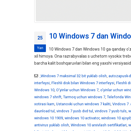
10 Windows 7 dan Windo
25
Yan
10 Windows 7 dan Windows 10 ga qanday o'z
xil himoya. Ona razrabyvalas s uchetom vysokix tr
barcha kalit boshqaruvlari bilan eng yaxshi versiyasid
,Windows 7 maksimal 32 bit yuklab olish
,
autozapusk-d
interfeysi
,
Fleshli disk bilan Windows 7 interfeysi
,
Fleshli 
Windows 10
,
O'yinlar uchun Windows 7
,
o'yinlar uchun wi
windows 7 shrift
,
Tarmoq uchun windows 7
,
Telefonda Win
xotirasi kam
,
Ustanovki uchun windows 7 kaliti
,
Vindovs 7 .
daunload tul
,
vindovs 7 yusb dvd tul
,
vindovs 7 yusb tuls
,
w
windows 10 1909
,
windows 10 activator
,
windows 10 ajoyib
antivirus yuklab olish
,
Windows 10 arxivlash sertifikatlari
,
w