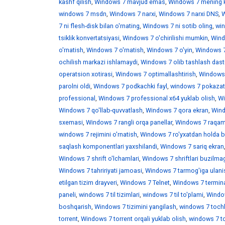
kashf qilish
,
Windows 7 mavjud emas
,
Windows 7 mening 
windows 7 msdn
,
Windows 7 narxi
,
Windows 7 narxi DNS
,
W
7 ni flesh-disk bilan o'rnating
,
Windows 7 ni sotib oling
,
win
tsiklik konvertatsiyasi
,
Windows 7 o'chirilishi mumkin
,
Wind
o'rnatish
,
Windows 7 o'rnatish
,
Windows 7 o'yin
,
Windows 7 
ochilish markazi ishlamaydi
,
Windows 7 olib tashlash dast
operatsion xotirasi
,
Windows 7 optimallashtirish
,
Windows 7
parolni oldi
,
Windows 7 podkachki fayl
,
windows 7 pokazat 
professional
,
Windows 7 professional x64 yuklab olish
,
Wi
Windows 7 qo'llab-quvvatlash
,
Windows 7 qora ekran
,
Wind
sxemasi
,
Windows 7 rangli orqa panellar
,
Windows 7 raqaml
windows 7 rejimini o'rnatish
,
Windows 7 ro'yxatdan holda b
saqlash komponentlari yaxshilandi
,
Windows 7 sariq ekran
Windows 7 shrift o'lchamlari
,
Windows 7 shriftlari buzilma
Windows 7 tahririyati jamoasi
,
Windows 7 tarmog'iga ulani
etilgan tizim drayveri
,
Windows 7 Telnet
,
Windows 7 termina
paneli
,
windows 7 til tizimlari
,
windows 7 til to'plami
,
Window
boshqarish
,
Windows 7 tizimini yangilash
,
windows 7 toch
torrent
,
Windows 7 torrent orqali yuklab olish
,
windows 7 t