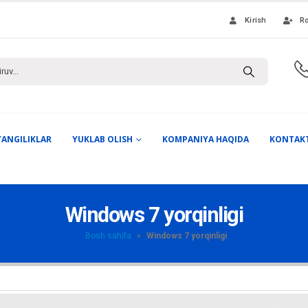
Kirish
Ro
YANGILIKLAR
YUKLAB OLISH
KOMPANIYA HAQIDA
KONTAK
Windows 7 yorqinligi
Bosh sahifa
»
Windows 7 yorqinligi