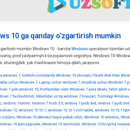
ws 10 ga qanday o’zgartirish mumkin
gartirish mumkin Windows 10 - barcha
Windows
operatsion tizimlari uc
ebovaniy, pred'yavlyaemyh k bezopasnosti segodnya. Windows 10 Windo
ir, shuningdek: yuk mashinasini himoya qilish, jarayonni...
a windows 7
,
Eshitish vositalarida Windows 10 shovqini
,
Fleshli disk bilan Win
disklar uchun Windows 7
,
Laptop uchun windows 7
,
Noutbuk uchun Windows 7 yo
ndows 7 yoki windows 10
,
Portlashdan oldin Windows 7 qora ekrani
,
Tahrir qilish
dows 7 faollashtirish
,
tiklashdan so'ng windows 7 brauzeri
,
Tizimdagi Windows 
c
,
vindovs 7 kstrim
,
Vindovs 7 Yusb 3.0
,
vindovs 7 yusb dvd
,
vindovs 7 yusb dvd
indows 10
,
windows 10 10.1
,
windows 10 10.1 inch tablet
,
windows 10 10.1 tabl
 to'plami
,
Windows 10 aktivator bepul yuklab olish
,
Windows 10 antivirus
,
Wind
indows 10 autosagruska
,
Windows 10 avtomobil
,
Windows 10 bo'yicha mutaxa