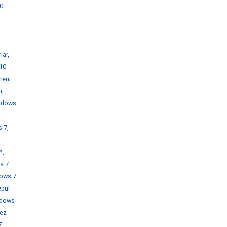
0
i
lar
,
10
rent
h
,
ndows
s 7
,
-
h
,
s 7
ows 7
pul
dows
rez
7