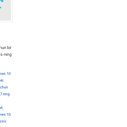
hun bir
ws-ning
dows 10
ki
 uchun
7 ning
et
,
ows 10
ssis