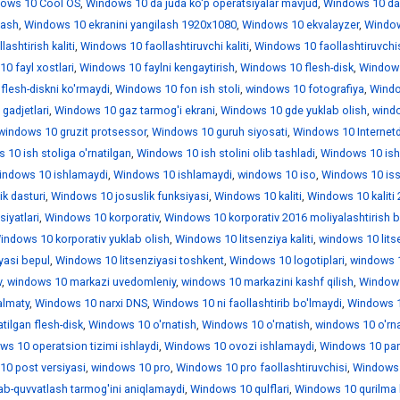
ows 10 Cool OS
,
Windows 10 da juda ko'p operatsiyalar mavjud
,
Windows 10 da
lash
,
Windows 10 ekranini yangilash 1920x1080
,
Windows 10 ekvalayzer
,
Windo
ashtirish kaliti
,
Windows 10 faollashtiruvchi kaliti
,
Windows 10 faollashtiruvchi
0 fayl xostlari
,
Windows 10 faylni kengaytirish
,
Windows 10 flesh-disk
,
Window
lesh-diskni ko'rmaydi
,
Windows 10 fon ish stoli
,
windows 10 fotografiya
,
Wind
gadjetlari
,
Windows 10 gaz tarmog'i ekrani
,
Windows 10 gde yuklab olish
,
wind
windows 10 gruzit protsessor
,
Windows 10 guruh siyosati
,
Windows 10 Internet
10 ish stoliga o'rnatilgan
,
Windows 10 ish stolini olib tashladi
,
Windows 10 is
indows 10 ishlamaydi
,
Windows 10 ishlamaydi
,
windows 10 iso
,
Windows 10 iss
k dasturi
,
Windows 10 josuslik funksiyasi
,
Windows 10 kaliti
,
Windows 10 kaliti
iyatlari
,
Windows 10 korporativ
,
Windows 10 korporativ 2016 moliyalashtirish b
indows 10 korporativ yuklab olish
,
Windows 10 litsenziya kaliti
,
windows 10 lits
yasi bepul
,
Windows 10 litsenziyasi toshkent
,
Windows 10 logotiplari
,
windows 1
v
,
windows 10 markazi uvedomleniy
,
windows 10 markazini kashf qilish
,
Window
almaty
,
Windows 10 narxi DNS
,
Windows 10 ni faollashtirib bo'lmaydi
,
Windows 1
tilgan flesh-disk
,
Windows 10 o'rnatish
,
Windows 10 o'rnatish
,
windows 10 o'rn
ws 10 operatsion tizimi ishlaydi
,
Windows 10 ovozi ishlamaydi
,
Windows 10 par
0 post versiyasi
,
windows 10 pro
,
Windows 10 pro faollashtiruvchisi
,
Windows 
ab-quvvatlash tarmog'ini aniqlamaydi
,
Windows 10 qulflari
,
Windows 10 qurilma 