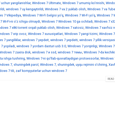
 uchun yangilanishlar
,
Windows 7 Ultimate
,
Windows 7 umumiy ko'rinishi
,
Windo
ildi
,
windows 7 uy kengaytirildi
,
Windows 7 va 2 yuklab olish
,
Windows 7 va Tub
s 7 Vikipediya
,
Windows 7 Wi-Fi belgisi yo'q
,
Windows 7 Wi-Fi yo'q
,
Windows 7 Wi
 Wi-Fi-ni o'z ichiga olmaydi
,
Windows 7 Windows 10 ga ochiladi
,
Windows 7 x3
dows 7 x86 torrent orqali yuklab olish
,
Windows 7 xatosiz
,
Windows 7 xavfsiz r
ndows 7 xrip ovoz
,
Windows 7 xususiyatlari
,
Windows 7 yangi tizimi
,
Windows 7
 7 yangiliklar
,
windows 7 yepdeit
,
windows 7 yepdeiti
,
windows 7 yillik versiyas
7 yopiladi
,
windows 7 yordam dasturi usb 3.0
,
Windows 7 yorqinligi
,
Windows 7
indows 7 zaxira disk
,
windows 7 и ssd
,
windows 7 темы
,
Windows 7-da kechiki
a ishga tushiring
,
Windows 7-ni qo'llab-quvvatlaydigan protsessorlar
,
Windows 7
ndows 7, shuningdek parol
,
Windows 7, shuningdek, uyqu rejimini o'chiring
,
Xavf
ows 7 tili
,
zaif kompyuterlar uchun windows 7
READ 