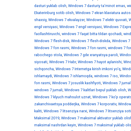
dasturi yuklab olish
,
Windows 7 dasturiy ta'minot emas
,
wi
Ekaterinburg sotib olish
,
Windows 7 ekran klaviatura auto
shaxsiy
,
Windows 7 ekvalayzer
,
Windows 7 elektr quvvati
,
W
engil versiyasi
,
Windows 7 engil versiyasi
,
Windows 7 Expr
faollashtiruvchi
,
windows 7 faqat bitta tildan qochadi
,
wind
Windows 7 flesh-disk
,
Windows 7 flesh-diskda
,
Windows 7 f
Windows 7 fon rasmi
,
Windows 7 fon rasmi
,
windows 7 fo
rabochego stola
,
Windows 7 gde xranyatsya paroli
,
Window
siyosati
,
Windows 7 Habr
,
Windows 7 hayot aylanishi
,
Wind
sichqoncha
,
Windows 7 Internetga kirish imkoni yo'q
,
Windo
ishlamaydi
,
Windows 7 ishlamoqda
,
windows 7 iso
,
Window
fon rasmi
,
Windows 7 josuslik kashfiyoti
,
Windows 7 jurnal
windows 7 jurnali
,
Windows 7 kalitlari bepul yuklab olish
,
W
Windows 7 klyuch mahsulot uznat
,
Windows 7 ko'p operats
zakanchivaetsya podderjka
,
Windows 7 korporativ
,
Windows
kaliti
,
Windows 7 litsenziya narxi
,
Windows 7 litsenziya soti
Maksimal 2019
,
Windows 7 maksimal aktivator yuklab olis
maksimal nashrdan keyin
,
Windows 7 maksimal yuklab oli