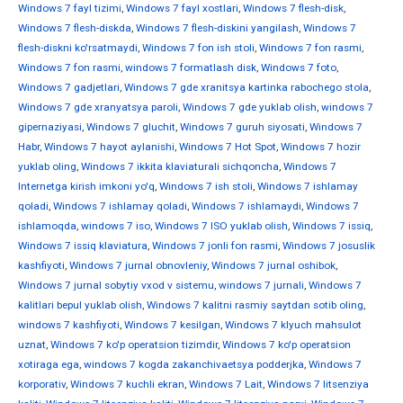
Windows 7 fayl tizimi
,
Windows 7 fayl xostlari
,
Windows 7 flesh-disk
,
Windows 7 flesh-diskda
,
Windows 7 flesh-diskini yangilash
,
Windows 7
flesh-diskni ko'rsatmaydi
,
Windows 7 fon ish stoli
,
Windows 7 fon rasmi
,
Windows 7 fon rasmi
,
windows 7 formatlash disk
,
Windows 7 foto
,
Windows 7 gadjetlari
,
Windows 7 gde xranitsya kartinka rabochego stola
,
Windows 7 gde xranyatsya paroli
,
Windows 7 gde yuklab olish
,
windows 7
gipernaziyasi
,
Windows 7 gluchit
,
Windows 7 guruh siyosati
,
Windows 7
Habr
,
Windows 7 hayot aylanishi
,
Windows 7 Hot Spot
,
Windows 7 hozir
yuklab oling
,
Windows 7 ikkita klaviaturali sichqoncha
,
Windows 7
Internetga kirish imkoni yo'q
,
Windows 7 ish stoli
,
Windows 7 ishlamay
qoladi
,
Windows 7 ishlamay qoladi
,
Windows 7 ishlamaydi
,
Windows 7
ishlamoqda
,
windows 7 iso
,
Windows 7 ISO yuklab olish
,
Windows 7 issiq
,
Windows 7 issiq klaviatura
,
Windows 7 jonli fon rasmi
,
Windows 7 josuslik
kashfiyoti
,
Windows 7 jurnal obnovleniy
,
Windows 7 jurnal oshibok
,
Windows 7 jurnal sobytiy vxod v sistemu
,
windows 7 jurnali
,
Windows 7
kalitlari bepul yuklab olish
,
Windows 7 kalitni rasmiy saytdan sotib oling
,
windows 7 kashfiyoti
,
Windows 7 kesilgan
,
Windows 7 klyuch mahsulot
uznat
,
Windows 7 ko'p operatsion tizimdir
,
Windows 7 ko'p operatsion
xotiraga ega
,
windows 7 kogda zakanchivaetsya podderjka
,
Windows 7
korporativ
,
Windows 7 kuchli ekran
,
Windows 7 Lait
,
Windows 7 litsenziya