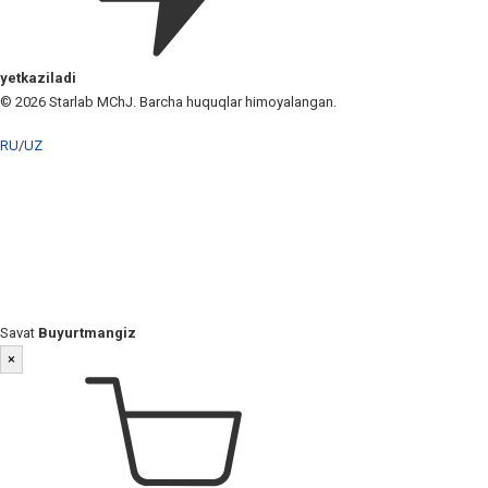
yetkaziladi
© 2026 Starlab MChJ. Barcha huquqlar himoyalangan.
RU
/
UZ
Savat
Buyurtmangiz
×