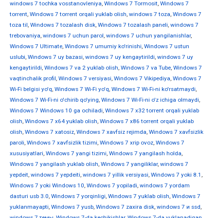
windows 7 tochka vosstanovleniya
,
Windows 7 Tormosit
,
Windows 7
torrent
,
Windows 7 torrent orqali yuklab olish
,
windows 7 toza
,
Windows 7
toza til
,
Windows 7 tozalash disk
,
Windows 7 tozalash paneli
,
windows 7
trebovaniya
,
windows 7 uchun parol
,
windows 7 uchun yangilanishlar
,
Windows 7 Ultimate
,
Windows 7 umumiy ko'rinishi
,
Windows 7 ustun
uslubi
,
Windows 7 uy bazasi
,
windows 7 uy kengaytirildi
,
windows 7 uy
kengaytirildi
,
Windows 7 va 2 yuklab olish
,
Windows 7 va Tube
,
Windows 7
vaqtinchalik profil
,
Windows 7 versiyasi
,
Windows 7 Vikipediya
,
Windows 7
Wi-Fi belgisi yo'q
,
Windows 7 Wi-Fi yo'q
,
Windows 7 Wi-Fi-ni ko'rsatmaydi
,
Windows 7 Wi-Fi-ni o'chirib qo'ying
,
Windows 7 Wi-Fi-ni o'z ichiga olmaydi
,
Windows 7 Windows 10 ga ochiladi
,
Windows 7 x32 torrent orqali yuklab
olish
,
Windows 7 x64 yuklab olish
,
Windows 7 x86 torrent orqali yuklab
olish
,
Windows 7 xatosiz
,
Windows 7 xavfsiz rejimda
,
Windows 7 xavfsizlik
paroli
,
Windows 7 xavfsizlik tizimi
,
Windows 7 xrip ovoz
,
Windows 7
xususiyatlari
,
Windows 7 yangi tizimi
,
Windows 7 yangilash holda
,
Windows 7 yangilash yuklab olish
,
Windows 7 yangiliklar
,
windows 7
yepdeit
,
windows 7 yepdeiti
,
windows 7 yillik versiyasi
,
Windows 7 yoki 8.1
,
Windows 7 yoki Windows 10
,
Windows 7 yopiladi
,
windows 7 yordam
dasturi usb 3.0
,
Windows 7 yorqinligi
,
Windows 7 yuklab olish
,
Windows 7
yuklanmayapti
,
Windows 7 yusb
,
Windows 7 zaxira disk
,
windows 7 и ssd
,
windows 7 темы
,
Windows 7-da kechikishlar
,
Windows 7-da yuklanadigan