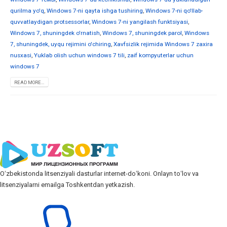
qurilma yo'q
,
Windows 7-ni qayta ishga tushiring
,
Windows 7-ni qo'llab-
quvvatlaydigan protsessorlar
,
Windows 7-ni yangilash funktsiyasi
,
Windows 7, shuningdek o'rnatish
,
Windows 7, shuningdek parol
,
Windows
7, shuningdek, uyqu rejimini o'chiring
,
Xavfsizlik rejimida Windows 7 zaxira
nusxasi
,
Yuklab olish uchun windows 7 tili
,
zaif kompyuterlar uchun
windows 7
READ MORE...
Oʻzbekistonda litsenziyali dasturlar internet-doʻkoni. Onlayn toʻlov va
litsenziyalarni emailga Toshkentdan yetkazish.