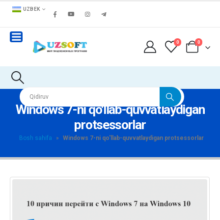
UZBEK
0
0
Windows 7-ni qo'llab-quvvatlaydigan
protsessorlar
Bosh sahifa
»
Windows 7-ni qo'llab-quvvatlaydigan protsessorlar