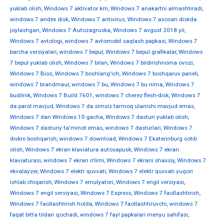
yuklab olish
,
Windows 7 aktivator km
,
Windows 7 anakartni almashtiradi
,
windows 7 andex disk
,
Windows 7 antivirus
,
Windows 7 asosan diskda
joylashgan
,
Windows 7 Autozagruska
,
Windows 7 avgust 2018 yil
,
Windows 7 avtologi
,
windows 7 avtomobil saqlash papkasi
,
Windows 7
barcha versiyalari
,
windows 7 bepul
,
Windows 7 bepul grafikalar
,
Windows
7 bepul yuklab olish
,
Windows 7 bilan
,
Windows 7 bildirishnoma ovozi
,
Windows 7 Bios
,
Windows 7 boshlang'ich
,
Windows 7 boshqaruv paneli
,
windows 7 brandmaur
,
windows 7 bu
,
Windows 7 bu nima
,
Windows 7
budilnik
,
Windows 7 Build 7601
,
windows 7 cherez flesh-disk
,
Windows 7
da parol mavjud
,
Windows 7 da simsiz tarmoq ulanishi mavjud emas
,
Windows 7 dan Windows 10 gacha
,
Windows 7 dasturi yuklab olish
,
Windows 7 dasturiy ta'minot emas
,
windows 7 dasturlari
,
Windows 7
diskni boshqarish
,
windows 7 download
,
Windows 7 Ekaterinburg sotib
olish
,
Windows 7 ekran klaviatura autosapusk
,
Windows 7 ekran
klaviaturasi
,
windows 7 ekran o'limi
,
Windows 7 ekrani shaxsiy
,
Windows 7
ekvalayzer
,
Windows 7 elektr quvvati
,
Windows 7 elektr quvvati yuqori
ishlab chiqarish
,
Windows 7 emulyatori
,
Windows 7 engil versiyasi
,
Windows 7 engil versiyasi
,
Windows 7 Express
,
Windows 7 faollashtirish
,
Windows 7 faollashtirish holda
,
Windows 7 faollashtiruvchi
,
windows 7
faqat bitta tildan qochadi
,
windows 7 fayl papkalari menyu sahifasi
,