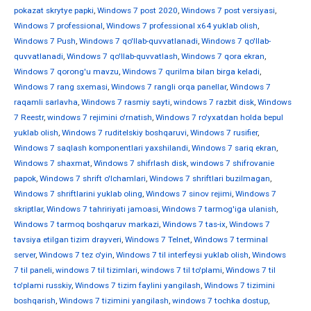
pokazat skrytye papki
,
Windows 7 post 2020
,
Windows 7 post versiyasi
,
Windows 7 professional
,
Windows 7 professional x64 yuklab olish
,
Windows 7 Push
,
Windows 7 qo'llab-quvvatlanadi
,
Windows 7 qo'llab-
quvvatlanadi
,
Windows 7 qo'llab-quvvatlash
,
Windows 7 qora ekran
,
Windows 7 qorong'u mavzu
,
Windows 7 qurilma bilan birga keladi
,
Windows 7 rang sxemasi
,
Windows 7 rangli orqa panellar
,
Windows 7
raqamli sarlavha
,
Windows 7 rasmiy sayti
,
windows 7 razbit disk
,
Windows
7 Reestr
,
windows 7 rejimini o'rnatish
,
Windows 7 ro'yxatdan holda bepul
yuklab olish
,
Windows 7 ruditelskiy boshqaruvi
,
Windows 7 rusifier
,
Windows 7 saqlash komponentlari yaxshilandi
,
Windows 7 sariq ekran
,
Windows 7 shaxmat
,
Windows 7 shifrlash disk
,
windows 7 shifrovanie
papok
,
Windows 7 shrift o'lchamlari
,
Windows 7 shriftlari buzilmagan
,
Windows 7 shriftlarini yuklab oling
,
Windows 7 sinov rejimi
,
Windows 7
skriptlar
,
Windows 7 tahririyati jamoasi
,
Windows 7 tarmog'iga ulanish
,
Windows 7 tarmoq boshqaruv markazi
,
Windows 7 tas-ix
,
Windows 7
tavsiya etilgan tizim drayveri
,
Windows 7 Telnet
,
Windows 7 terminal
server
,
Windows 7 tez o'yin
,
Windows 7 til interfeysi yuklab olish
,
Windows
7 til paneli
,
windows 7 til tizimlari
,
windows 7 til to'plami
,
Windows 7 til
to'plami russkiy
,
Windows 7 tizim faylini yangilash
,
Windows 7 tizimini
boshqarish
,
Windows 7 tizimini yangilash
,
windows 7 tochka dostup
,