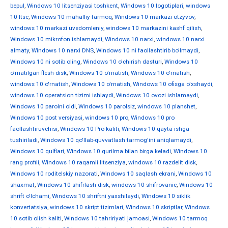
bepul
,
Windows 10 litsenziyasi toshkent
,
Windows 10 logotiplari
,
windows
10 ltsc
,
Windows 10 mahalliy tarmoq
,
Windows 10 markazi otzyvov
,
windows 10 markazi uvedomleniy
,
windows 10 markazini kashf qilish
,
Windows 10 mikrofon ishlamaydi
,
Windows 10 narxi
,
windows 10 narxi
almaty
,
Windows 10 narxi DNS
,
Windows 10 ni faollashtirib bo'lmaydi
,
Windows 10 ni sotib oling
,
Windows 10 o'chirish dasturi
,
Windows 10
o'rnatilgan flesh-disk
,
Windows 10 o'rnatish
,
Windows 10 o'rnatish
,
windows 10 o'rnatish
,
Windows 10 o'rnatish
,
Windows 10 ofisga o'xshaydi
,
windows 10 operatsion tizimi ishlaydi
,
Windows 10 ovozi ishlamaydi
,
Windows 10 parolni oldi
,
Windows 10 parolsiz
,
windows 10 planshet
,
Windows 10 post versiyasi
,
windows 10 pro
,
Windows 10 pro
faollashtiruvchisi
,
Windows 10 Pro kaliti
,
Windows 10 qayta ishga
tushiriladi
,
Windows 10 qo'llab-quvvatlash tarmog'ini aniqlamaydi
,
Windows 10 qulflari
,
Windows 10 qurilma bilan birga keladi
,
Windows 10
rang profili
,
Windows 10 raqamli litsenziya
,
windows 10 razdelit disk
,
Windows 10 roditelskiy nazorati
,
Windows 10 saqlash ekrani
,
Windows 10
shaxmat
,
Windows 10 shifrlash disk
,
windows 10 shifrovanie
,
Windows 10
shrift o'lchami
,
Windows 10 shriftni yaxshilaydi
,
Windows 10 siklik
konvertatsiya
,
windows 10 skript tizimlari
,
Windows 10 skriptlar
,
Windows
10 sotib olish kaliti
,
Windows 10 tahririyati jamoasi
,
Windows 10 tarmoq