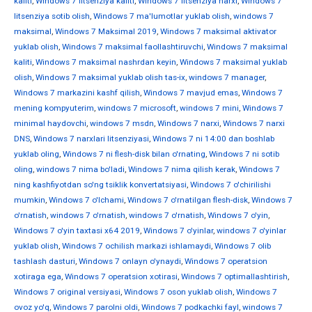
kaliti
,
Windows 7 litsenziya kaliti
,
Windows 7 litsenziya narxi
,
Windows 7
litsenziya sotib olish
,
Windows 7 ma'lumotlar yuklab olish
,
windows 7
maksimal
,
Windows 7 Maksimal 2019
,
Windows 7 maksimal aktivator
yuklab olish
,
Windows 7 maksimal faollashtiruvchi
,
Windows 7 maksimal
kaliti
,
Windows 7 maksimal nashrdan keyin
,
Windows 7 maksimal yuklab
olish
,
Windows 7 maksimal yuklab olish tas-ix
,
windows 7 manager
,
Windows 7 markazini kashf qilish
,
Windows 7 mavjud emas
,
Windows 7
mening kompyuterim
,
windows 7 microsoft
,
windows 7 mini
,
Windows 7
minimal haydovchi
,
windows 7 msdn
,
Windows 7 narxi
,
Windows 7 narxi
DNS
,
Windows 7 narxlari litsenziyasi
,
Windows 7 ni 14:00 dan boshlab
yuklab oling
,
Windows 7 ni flesh-disk bilan o'rnating
,
Windows 7 ni sotib
oling
,
windows 7 nima bo'ladi
,
Windows 7 nima qilish kerak
,
Windows 7
ning kashfiyotdan so'ng tsiklik konvertatsiyasi
,
Windows 7 o'chirilishi
mumkin
,
Windows 7 o'lchami
,
Windows 7 o'rnatilgan flesh-disk
,
Windows 7
o'rnatish
,
windows 7 o'rnatish
,
windows 7 o'rnatish
,
Windows 7 o'yin
,
Windows 7 o'yin taxtasi x64 2019
,
Windows 7 o'yinlar
,
windows 7 o'yinlar
yuklab olish
,
Windows 7 ochilish markazi ishlamaydi
,
Windows 7 olib
tashlash dasturi
,
Windows 7 onlayn o'ynaydi
,
Windows 7 operatsion
xotiraga ega
,
Windows 7 operatsion xotirasi
,
Windows 7 optimallashtirish
,
Windows 7 original versiyasi
,
Windows 7 oson yuklab olish
,
Windows 7
ovoz yo'q
,
Windows 7 parolni oldi
,
Windows 7 podkachki fayl
,
windows 7