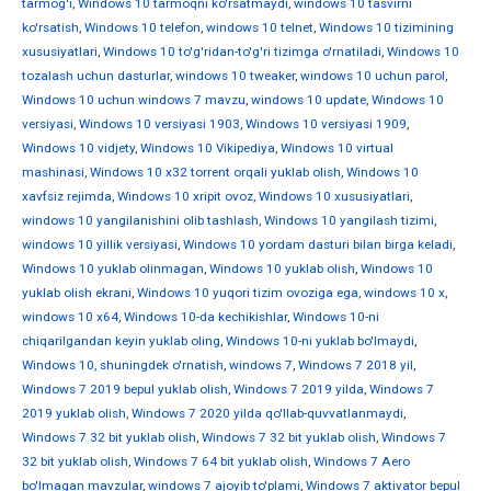
tarmog'i
,
Windows 10 tarmoqni ko'rsatmaydi
,
windows 10 tasvirni
ko'rsatish
,
Windows 10 telefon
,
windows 10 telnet
,
Windows 10 tizimining
xususiyatlari
,
Windows 10 to'g'ridan-to'g'ri tizimga o'rnatiladi
,
Windows 10
tozalash uchun dasturlar
,
windows 10 tweaker
,
windows 10 uchun parol
,
Windows 10 uchun windows 7 mavzu
,
windows 10 update
,
Windows 10
versiyasi
,
Windows 10 versiyasi 1903
,
Windows 10 versiyasi 1909
,
Windows 10 vidjety
,
Windows 10 Vikipediya
,
Windows 10 virtual
mashinasi
,
Windows 10 x32 torrent orqali yuklab olish
,
Windows 10
xavfsiz rejimda
,
Windows 10 xripit ovoz
,
Windows 10 xususiyatlari
,
windows 10 yangilanishini olib tashlash
,
Windows 10 yangilash tizimi
,
windows 10 yillik versiyasi
,
Windows 10 yordam dasturi bilan birga keladi
,
Windows 10 yuklab olinmagan
,
Windows 10 yuklab olish
,
Windows 10
yuklab olish ekrani
,
Windows 10 yuqori tizim ovoziga ega
,
windows 10 х
,
windows 10 х64
,
Windows 10-da kechikishlar
,
Windows 10-ni
chiqarilgandan keyin yuklab oling
,
Windows 10-ni yuklab bo'lmaydi
,
Windows 10, shuningdek o'rnatish
,
windows 7
,
Windows 7 2018 yil
,
Windows 7 2019 bepul yuklab olish
,
Windows 7 2019 yilda
,
Windows 7
2019 yuklab olish
,
Windows 7 2020 yilda qo'llab-quvvatlanmaydi
,
Windows 7 32 bit yuklab olish
,
Windows 7 32 bit yuklab olish
,
Windows 7
32 bit yuklab olish
,
Windows 7 64 bit yuklab olish
,
Windows 7 Aero
bo'lmagan mavzular
,
windows 7 ajoyib to'plami
,
Windows 7 aktivator bepul