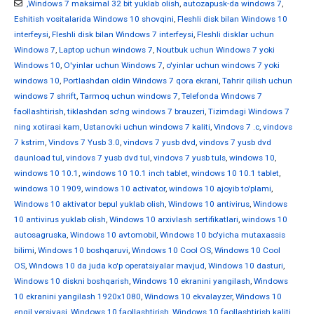
,Windows 7 maksimal 32 bit yuklab olish
,
autozapusk-da windows 7
,
Eshitish vositalarida Windows 10 shovqini
,
Fleshli disk bilan Windows 10
interfeysi
,
Fleshli disk bilan Windows 7 interfeysi
,
Fleshli disklar uchun
Windows 7
,
Laptop uchun windows 7
,
Noutbuk uchun Windows 7 yoki
Windows 10
,
O'yinlar uchun Windows 7
,
o'yinlar uchun windows 7 yoki
windows 10
,
Portlashdan oldin Windows 7 qora ekrani
,
Tahrir qilish uchun
windows 7 shrift
,
Tarmoq uchun windows 7
,
Telefonda Windows 7
faollashtirish
,
tiklashdan so'ng windows 7 brauzeri
,
Tizimdagi Windows 7
ning xotirasi kam
,
Ustanovki uchun windows 7 kaliti
,
Vindovs 7 .c
,
vindovs
7 kstrim
,
Vindovs 7 Yusb 3.0
,
vindovs 7 yusb dvd
,
vindovs 7 yusb dvd
daunload tul
,
vindovs 7 yusb dvd tul
,
vindovs 7 yusb tuls
,
windows 10
,
windows 10 10.1
,
windows 10 10.1 inch tablet
,
windows 10 10.1 tablet
,
windows 10 1909
,
windows 10 activator
,
windows 10 ajoyib to'plami
,
Windows 10 aktivator bepul yuklab olish
,
Windows 10 antivirus
,
Windows
10 antivirus yuklab olish
,
Windows 10 arxivlash sertifikatlari
,
windows 10
autosagruska
,
Windows 10 avtomobil
,
Windows 10 bo'yicha mutaxassis
bilimi
,
Windows 10 boshqaruvi
,
Windows 10 Cool OS
,
Windows 10 Cool
OS
,
Windows 10 da juda ko'p operatsiyalar mavjud
,
Windows 10 dasturi
,
Windows 10 diskni boshqarish
,
Windows 10 ekranini yangilash
,
Windows
10 ekranini yangilash 1920x1080
,
Windows 10 ekvalayzer
,
Windows 10
engil versiyasi
,
Windows 10 faollashtirish
,
Windows 10 faollashtirish kaliti
,