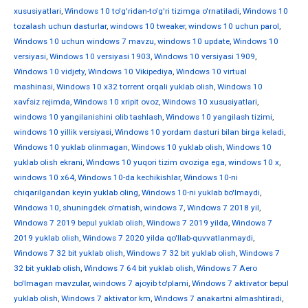
xususiyatlari
,
Windows 10 to'g'ridan-to'g'ri tizimga o'rnatiladi
,
Windows 10
tozalash uchun dasturlar
,
windows 10 tweaker
,
windows 10 uchun parol
,
Windows 10 uchun windows 7 mavzu
,
windows 10 update
,
Windows 10
versiyasi
,
Windows 10 versiyasi 1903
,
Windows 10 versiyasi 1909
,
Windows 10 vidjety
,
Windows 10 Vikipediya
,
Windows 10 virtual
mashinasi
,
Windows 10 x32 torrent orqali yuklab olish
,
Windows 10
xavfsiz rejimda
,
Windows 10 xripit ovoz
,
Windows 10 xususiyatlari
,
windows 10 yangilanishini olib tashlash
,
Windows 10 yangilash tizimi
,
windows 10 yillik versiyasi
,
Windows 10 yordam dasturi bilan birga keladi
,
Windows 10 yuklab olinmagan
,
Windows 10 yuklab olish
,
Windows 10
yuklab olish ekrani
,
Windows 10 yuqori tizim ovoziga ega
,
windows 10 х
,
windows 10 х64
,
Windows 10-da kechikishlar
,
Windows 10-ni
chiqarilgandan keyin yuklab oling
,
Windows 10-ni yuklab bo'lmaydi
,
Windows 10, shuningdek o'rnatish
,
windows 7
,
Windows 7 2018 yil
,
Windows 7 2019 bepul yuklab olish
,
Windows 7 2019 yilda
,
Windows 7
2019 yuklab olish
,
Windows 7 2020 yilda qo'llab-quvvatlanmaydi
,
Windows 7 32 bit yuklab olish
,
Windows 7 32 bit yuklab olish
,
Windows 7
32 bit yuklab olish
,
Windows 7 64 bit yuklab olish
,
Windows 7 Aero
bo'lmagan mavzular
,
windows 7 ajoyib to'plami
,
Windows 7 aktivator bepul
yuklab olish
,
Windows 7 aktivator km
,
Windows 7 anakartni almashtiradi
,