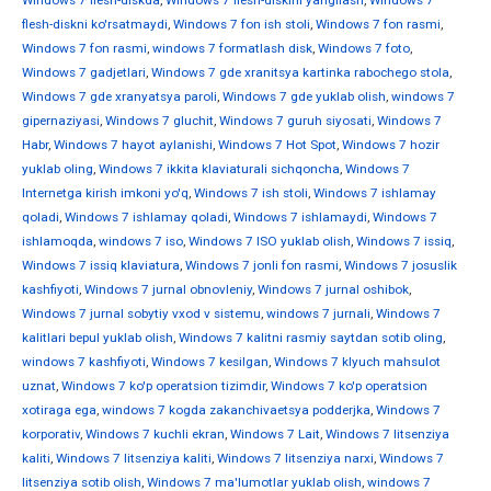
Windows 7 flesh-diskda
,
Windows 7 flesh-diskini yangilash
,
Windows 7
flesh-diskni ko'rsatmaydi
,
Windows 7 fon ish stoli
,
Windows 7 fon rasmi
,
Windows 7 fon rasmi
,
windows 7 formatlash disk
,
Windows 7 foto
,
Windows 7 gadjetlari
,
Windows 7 gde xranitsya kartinka rabochego stola
,
Windows 7 gde xranyatsya paroli
,
Windows 7 gde yuklab olish
,
windows 7
gipernaziyasi
,
Windows 7 gluchit
,
Windows 7 guruh siyosati
,
Windows 7
Habr
,
Windows 7 hayot aylanishi
,
Windows 7 Hot Spot
,
Windows 7 hozir
yuklab oling
,
Windows 7 ikkita klaviaturali sichqoncha
,
Windows 7
Internetga kirish imkoni yo'q
,
Windows 7 ish stoli
,
Windows 7 ishlamay
qoladi
,
Windows 7 ishlamay qoladi
,
Windows 7 ishlamaydi
,
Windows 7
ishlamoqda
,
windows 7 iso
,
Windows 7 ISO yuklab olish
,
Windows 7 issiq
,
Windows 7 issiq klaviatura
,
Windows 7 jonli fon rasmi
,
Windows 7 josuslik
kashfiyoti
,
Windows 7 jurnal obnovleniy
,
Windows 7 jurnal oshibok
,
Windows 7 jurnal sobytiy vxod v sistemu
,
windows 7 jurnali
,
Windows 7
kalitlari bepul yuklab olish
,
Windows 7 kalitni rasmiy saytdan sotib oling
,
windows 7 kashfiyoti
,
Windows 7 kesilgan
,
Windows 7 klyuch mahsulot
uznat
,
Windows 7 ko'p operatsion tizimdir
,
Windows 7 ko'p operatsion
xotiraga ega
,
windows 7 kogda zakanchivaetsya podderjka
,
Windows 7
korporativ
,
Windows 7 kuchli ekran
,
Windows 7 Lait
,
Windows 7 litsenziya
kaliti
,
Windows 7 litsenziya kaliti
,
Windows 7 litsenziya narxi
,
Windows 7
litsenziya sotib olish
,
Windows 7 ma'lumotlar yuklab olish
,
windows 7