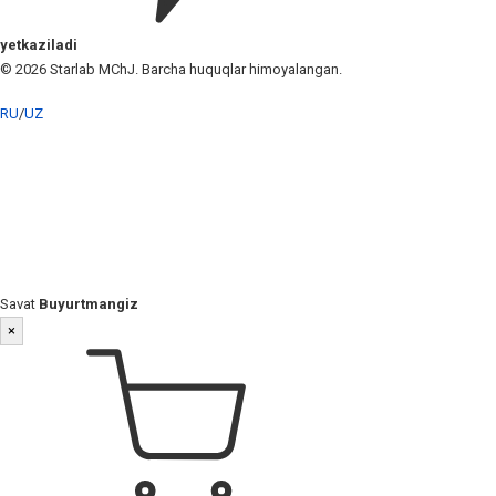
yetkaziladi
© 2026 Starlab MChJ. Barcha huquqlar himoyalangan.
RU
/
UZ
Savat
Buyurtmangiz
×