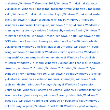
maksimal
,
Windows 7 Maksimal 2019
,
Windows 7 maksimal aktivator
yuklab olish
,
Windows 7 maksimal faollashtiruvchi
,
Windows 7 maksimal
kaliti
,
Windows 7 maksimal nashrdan keyin
,
Windows 7 maksimal yuklab
olish
,
Windows 7 maksimal yuklab olish tas-ix
,
windows 7 manager
,
Windows 7 markazini kashf qilish
,
Windows 7 mavjud emas
,
Windows 7
mening kompyuterim
,
windows 7 microsoft
,
windows 7 mini
,
Windows 7
minimal haydovchi
,
windows 7 msdn
,
Windows 7 narxi
,
Windows 7 narxi
DNS
,
Windows 7 narxlari litsenziyasi
,
Windows 7 ni 14:00 dan boshlab
yuklab oling
,
Windows 7 ni flesh-disk bilan o'rnating
,
Windows 7 ni sotib
oling
,
windows 7 nima bo'ladi
,
Windows 7 nima qilish kerak
,
Windows 7
ning kashfiyotdan so'ng tsiklik konvertatsiyasi
,
Windows 7 o'chirilishi
mumkin
,
Windows 7 o'lchami
,
Windows 7 o'rnatilgan flesh-disk
,
windows 7
o'rnatish
,
windows 7 o'rnatish
,
Windows 7 o'rnatish
,
Windows 7 o'yin
,
Windows 7 o'yin taxtasi x64 2019
,
Windows 7 o'yinlar
,
windows 7 o'yinlar
yuklab olish
,
Windows 7 ochilish markazi ishlamaydi
,
Windows 7 olib
tashlash dasturi
,
Windows 7 onlayn o'ynaydi
,
Windows 7 operatsion
xotiraga ega
,
Windows 7 operatsion xotirasi
,
Windows 7 optimallashtirish
,
Windows 7 original versiyasi
,
Windows 7 oson yuklab olish
,
Windows 7
ovoz yo'q
,
Windows 7 parolni oldi
,
Windows 7 podkachki fayl
,
windows 7
pokazat skrytye papki
,
Windows 7 post 2020
,
Windows 7 post versiyasi
,