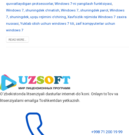
quvvatlaydigan protsessorlar
,
Windows 7-ni yangilash funktsiyasi
,
Windows 7, shuningdek o'rnatish
,
Windows 7, shuningdek parol
,
Windows
7, shuningdek, uyqu rejimini o'chiring
,
Xavfsizlik rejimida Windows 7 zaxira
nusxasi
,
Yuklab olish uchun windows 7 tili
,
zaif kompyuterlar uchun
windows 7
READ MORE...
Oʻzbekistonda litsenziyali dasturlar internet-doʻkoni. Onlayn toʻlov va
litsenziyalarni emailga Toshkentdan yetkazish.
+998 71 200 19 99