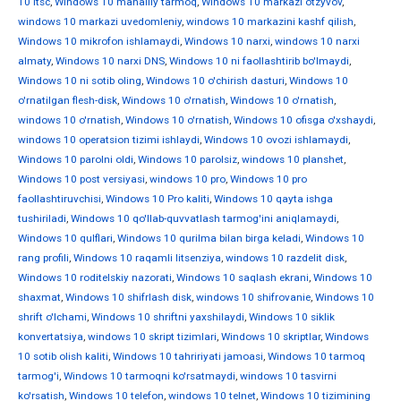
10 ltsc
,
Windows 10 mahalliy tarmoq
,
Windows 10 markazi otzyvov
,
windows 10 markazi uvedomleniy
,
windows 10 markazini kashf qilish
,
Windows 10 mikrofon ishlamaydi
,
Windows 10 narxi
,
windows 10 narxi
almaty
,
Windows 10 narxi DNS
,
Windows 10 ni faollashtirib bo'lmaydi
,
Windows 10 ni sotib oling
,
Windows 10 o'chirish dasturi
,
Windows 10
o'rnatilgan flesh-disk
,
Windows 10 o'rnatish
,
Windows 10 o'rnatish
,
windows 10 o'rnatish
,
Windows 10 o'rnatish
,
Windows 10 ofisga o'xshaydi
,
windows 10 operatsion tizimi ishlaydi
,
Windows 10 ovozi ishlamaydi
,
Windows 10 parolni oldi
,
Windows 10 parolsiz
,
windows 10 planshet
,
Windows 10 post versiyasi
,
windows 10 pro
,
Windows 10 pro
faollashtiruvchisi
,
Windows 10 Pro kaliti
,
Windows 10 qayta ishga
tushiriladi
,
Windows 10 qo'llab-quvvatlash tarmog'ini aniqlamaydi
,
Windows 10 qulflari
,
Windows 10 qurilma bilan birga keladi
,
Windows 10
rang profili
,
Windows 10 raqamli litsenziya
,
windows 10 razdelit disk
,
Windows 10 roditelskiy nazorati
,
Windows 10 saqlash ekrani
,
Windows 10
shaxmat
,
Windows 10 shifrlash disk
,
windows 10 shifrovanie
,
Windows 10
shrift o'lchami
,
Windows 10 shriftni yaxshilaydi
,
Windows 10 siklik
konvertatsiya
,
windows 10 skript tizimlari
,
Windows 10 skriptlar
,
Windows
10 sotib olish kaliti
,
Windows 10 tahririyati jamoasi
,
Windows 10 tarmoq
tarmog'i
,
Windows 10 tarmoqni ko'rsatmaydi
,
windows 10 tasvirni
ko'rsatish
,
Windows 10 telefon
,
windows 10 telnet
,
Windows 10 tizimining