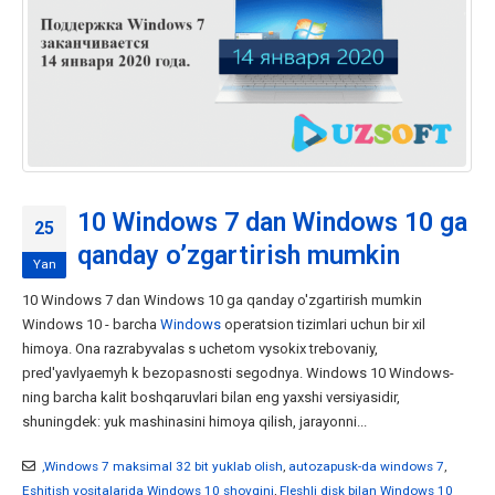
10 Windows 7 dan Windows 10 ga
25
qanday o’zgartirish mumkin
Yan
10 Windows 7 dan Windows 10 ga qanday o'zgartirish mumkin
Windows 10 - barcha
Windows
operatsion tizimlari uchun bir xil
himoya. Ona razrabyvalas s uchetom vysokix trebovaniy,
pred'yavlyaemyh k bezopasnosti segodnya. Windows 10 Windows-
ning barcha kalit boshqaruvlari bilan eng yaxshi versiyasidir,
shuningdek: yuk mashinasini himoya qilish, jarayonni...
,Windows 7 maksimal 32 bit yuklab olish
,
autozapusk-da windows 7
,
Eshitish vositalarida Windows 10 shovqini
,
Fleshli disk bilan Windows 10