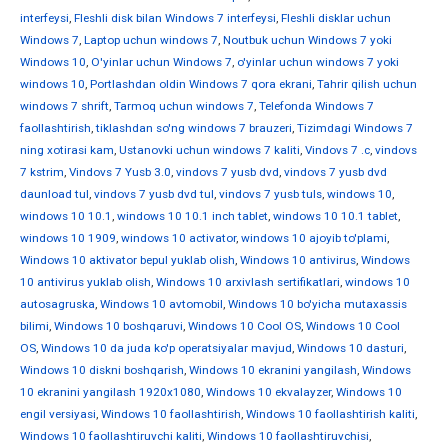
interfeysi
,
Fleshli disk bilan Windows 7 interfeysi
,
Fleshli disklar uchun
Windows 7
,
Laptop uchun windows 7
,
Noutbuk uchun Windows 7 yoki
Windows 10
,
O'yinlar uchun Windows 7
,
o'yinlar uchun windows 7 yoki
windows 10
,
Portlashdan oldin Windows 7 qora ekrani
,
Tahrir qilish uchun
windows 7 shrift
,
Tarmoq uchun windows 7
,
Telefonda Windows 7
faollashtirish
,
tiklashdan so'ng windows 7 brauzeri
,
Tizimdagi Windows 7
ning xotirasi kam
,
Ustanovki uchun windows 7 kaliti
,
Vindovs 7 .c
,
vindovs
7 kstrim
,
Vindovs 7 Yusb 3.0
,
vindovs 7 yusb dvd
,
vindovs 7 yusb dvd
daunload tul
,
vindovs 7 yusb dvd tul
,
vindovs 7 yusb tuls
,
windows 10
,
windows 10 10.1
,
windows 10 10.1 inch tablet
,
windows 10 10.1 tablet
,
windows 10 1909
,
windows 10 activator
,
windows 10 ajoyib to'plami
,
Windows 10 aktivator bepul yuklab olish
,
Windows 10 antivirus
,
Windows
10 antivirus yuklab olish
,
Windows 10 arxivlash sertifikatlari
,
windows 10
autosagruska
,
Windows 10 avtomobil
,
Windows 10 bo'yicha mutaxassis
bilimi
,
Windows 10 boshqaruvi
,
Windows 10 Cool OS
,
Windows 10 Cool
OS
,
Windows 10 da juda ko'p operatsiyalar mavjud
,
Windows 10 dasturi
,
Windows 10 diskni boshqarish
,
Windows 10 ekranini yangilash
,
Windows
10 ekranini yangilash 1920x1080
,
Windows 10 ekvalayzer
,
Windows 10
engil versiyasi
,
Windows 10 faollashtirish
,
Windows 10 faollashtirish kaliti
,
Windows 10 faollashtiruvchi kaliti
,
Windows 10 faollashtiruvchisi
,