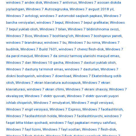
windows 7 andex disk
,
Windows 7 antivirus
,
Windows 7 asosan diskda
joylashgan
,
Windows 7 Autozagruska
,
Windows 7 avgust 2018 yil
,
Windows 7 avtologi
,
windows 7 avtomobil saqlash papkasi
,
Windows 7
barcha versiyalari
,
windows 7 bepul
,
Windows 7 bepul grafikalar
,
Windows
7 bepul yuklab olish
,
Windows 7 bilan
,
Windows 7 bildirishnoma ovozi
,
Windows 7 Bios
,
Windows 7 boshlang'ich
,
Windows 7 boshqaruv paneli
,
windows 7 brandmaur
,
windows 7 bu
,
Windows 7 bu nima
,
Windows 7
budilnik
,
Windows 7 Build 7601
,
windows 7 cherez flesh-disk
,
Windows 7
da parol mavjud
,
Windows 7 da simsiz tarmoq ulanishi mavjud emas
,
Windows 7 dan Windows 10 gacha
,
Windows 7 dasturi yuklab olish
,
Windows 7 dasturiy ta'minot emas
,
windows 7 dasturlari
,
Windows 7
diskni boshqarish
,
windows 7 download
,
Windows 7 Ekaterinburg sotib
olish
,
Windows 7 ekran klaviatura autosapusk
,
Windows 7 ekran
klaviaturasi
,
windows 7 ekran o'limi
,
Windows 7 ekrani shaxsiy
,
Windows 7
ekvalayzer
,
Windows 7 elektr quvvati
,
Windows 7 elektr quvvati yuqori
ishlab chiqarish
,
Windows 7 emulyatori
,
Windows 7 engil versiyasi
,
Windows 7 engil versiyasi
,
Windows 7 Express
,
Windows 7 faollashtirish
,
Windows 7 faollashtirish holda
,
Windows 7 faollashtiruvchi
,
windows 7
faqat bitta tildan qochadi
,
windows 7 fayl papkalari menyu sahifasi
,
Windows 7 fayl tizimi
,
Windows 7 fayl xostlari
,
Windows 7 flesh-disk
,