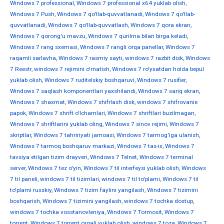
Windows 7 professional
,
Windows 7 professional x64 yuklab olish
,
Windows 7 Push
,
Windows 7 qo'llab-quvvatlanadi
,
Windows 7 qo'llab-
quvvatlanadi
,
Windows 7 qo'llab-quvvatlash
,
Windows 7 qora ekran
,
Windows 7 qorong'u mavzu
,
Windows 7 qurilma bilan birga keladi
,
Windows 7 rang sxemasi
,
Windows 7 rangli orqa panellar
,
Windows 7
raqamli sarlavha
,
Windows 7 rasmiy sayti
,
windows 7 razbit disk
,
Windows
7 Reestr
,
windows 7 rejimini o'rnatish
,
Windows 7 ro'yxatdan holda bepul
yuklab olish
,
Windows 7 ruditelskiy boshqaruvi
,
Windows 7 rusifier
,
Windows 7 saqlash komponentlari yaxshilandi
,
Windows 7 sariq ekran
,
Windows 7 shaxmat
,
Windows 7 shifrlash disk
,
windows 7 shifrovanie
papok
,
Windows 7 shrift o'lchamlari
,
Windows 7 shriftlari buzilmagan
,
Windows 7 shriftlarini yuklab oling
,
Windows 7 sinov rejimi
,
Windows 7
skriptlar
,
Windows 7 tahririyati jamoasi
,
Windows 7 tarmog'iga ulanish
,
Windows 7 tarmoq boshqaruv markazi
,
Windows 7 tas-ix
,
Windows 7
tavsiya etilgan tizim drayveri
,
Windows 7 Telnet
,
Windows 7 terminal
server
,
Windows 7 tez o'yin
,
Windows 7 til interfeysi yuklab olish
,
Windows
7 til paneli
,
windows 7 til tizimlari
,
windows 7 til to'plami
,
Windows 7 til
to'plami russkiy
,
Windows 7 tizim faylini yangilash
,
Windows 7 tizimini
boshqarish
,
Windows 7 tizimini yangilash
,
windows 7 tochka dostup
,
windows 7 tochka vosstanovleniya
,
Windows 7 Tormosit
,
Windows 7
torrent
,
Windows 7 torrent orqali yuklab olish
,
windows 7 toza
,
Windows 7