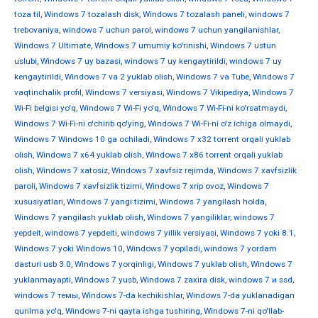
toza til
,
Windows 7 tozalash disk
,
Windows 7 tozalash paneli
,
windows 7
trebovaniya
,
windows 7 uchun parol
,
windows 7 uchun yangilanishlar
,
Windows 7 Ultimate
,
Windows 7 umumiy ko'rinishi
,
Windows 7 ustun
uslubi
,
Windows 7 uy bazasi
,
windows 7 uy kengaytirildi
,
windows 7 uy
kengaytirildi
,
Windows 7 va 2 yuklab olish
,
Windows 7 va Tube
,
Windows 7
vaqtinchalik profil
,
Windows 7 versiyasi
,
Windows 7 Vikipediya
,
Windows 7
Wi-Fi belgisi yo'q
,
Windows 7 Wi-Fi yo'q
,
Windows 7 Wi-Fi-ni ko'rsatmaydi
,
Windows 7 Wi-Fi-ni o'chirib qo'ying
,
Windows 7 Wi-Fi-ni o'z ichiga olmaydi
,
Windows 7 Windows 10 ga ochiladi
,
Windows 7 x32 torrent orqali yuklab
olish
,
Windows 7 x64 yuklab olish
,
Windows 7 x86 torrent orqali yuklab
olish
,
Windows 7 xatosiz
,
Windows 7 xavfsiz rejimda
,
Windows 7 xavfsizlik
paroli
,
Windows 7 xavfsizlik tizimi
,
Windows 7 xrip ovoz
,
Windows 7
xususiyatlari
,
Windows 7 yangi tizimi
,
Windows 7 yangilash holda
,
Windows 7 yangilash yuklab olish
,
Windows 7 yangiliklar
,
windows 7
yepdeit
,
windows 7 yepdeiti
,
windows 7 yillik versiyasi
,
Windows 7 yoki 8.1
,
Windows 7 yoki Windows 10
,
Windows 7 yopiladi
,
windows 7 yordam
dasturi usb 3.0
,
Windows 7 yorqinligi
,
Windows 7 yuklab olish
,
Windows 7
yuklanmayapti
,
Windows 7 yusb
,
Windows 7 zaxira disk
,
windows 7 и ssd
,
windows 7 темы
,
Windows 7-da kechikishlar
,
Windows 7-da yuklanadigan
qurilma yo'q
,
Windows 7-ni qayta ishga tushiring
,
Windows 7-ni qo'llab-