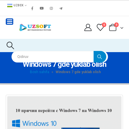
UZBEK
0
0
Windows 7 gde yuklab olish
Bosh sahifa
»
Windows 7 gde yuklab olish